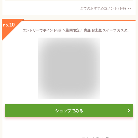
全てのおすすめコメント
(
1
件)
>
10
no.
エントリーでポイント5倍 ＼期間限定／ 青森 お土産 スイーツ カスタードケーキ 【いのち 白桃4個入】 ラグノオ おみやげ 弘前[※SP][※常温便][※当店他商品との同梱可]
ショップでみる