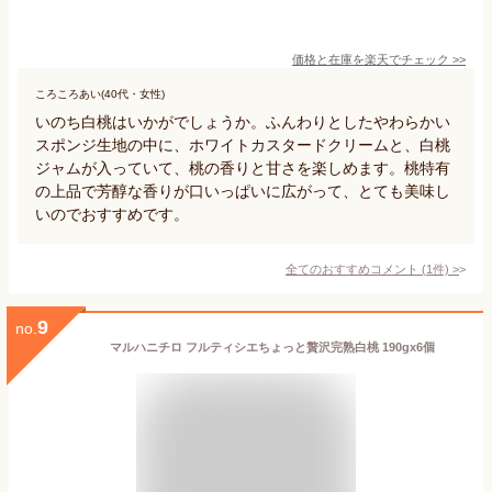
価格と在庫を
楽天
でチェック
>>
ころころあい(40代・女性)
いのち白桃はいかがでしょうか。ふんわりとしたやわらかい
スポンジ生地の中に、ホワイトカスタードクリームと、白桃
ジャムが入っていて、桃の香りと甘さを楽しめます。桃特有
の上品で芳醇な香りが口いっぱいに広がって、とても美味し
いのでおすすめです。
全てのおすすめコメント
(
1
件)
>
9
no.
マルハニチロ フルティシエちょっと贅沢完熟白桃 190gx6個