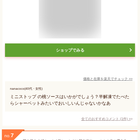
ショップでみる
価格と在庫を
楽天
でチェック
>>
nanacoco(40代・女性)
ミニストップ の桃ソースはいかがでしょう？半解凍でたべた
らシャーベットみたいでおいしいんじゃないかなあ
全てのおすすめコメント
(
1
件)
>
7
no.