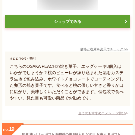
ショップでみる
価格と在庫を
楽天
でチェック
>>
オロロ(40代・男性)
こちらのOSAKA PEACHの焼き菓子、エッグケーキ8個入は
いかがでしょうか？桃のピューレが練り込まれた餡をカステ
ラ生地で包み込み、ホワイトチョコレートでコーティングし
た卵形の焼き菓子です。食べると桃の優しい甘さと香りが口
に広がり、美味しくいただくことができます。個包装で食べ
やすい、見た目も可愛い商品でお勧めです。
全てのおすすめコメント
(
2
件)
>
19
no.
国産 桃 ゼリー ギフト 飛騨桃の雫 8個入り 父の日 お中元 夏ギフト お供え 夏 お盆 お菓子 スイーツ 手土産