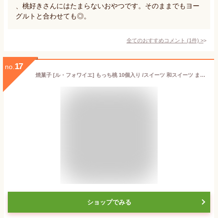
、桃好きさんにはたまらないおやつです。そのままでもヨー
グルトと合わせても◎。
全てのおすすめコメント
(
1
件)
>
17
no.
焼菓子 [ル・フォワイエ] もっち桃 10個入り /スイーツ 和スイーツ まんじゅう 洋風饅頭 岡山県 桃 桃太郎 もっちり 個包装 お土産 産直
ショップでみる