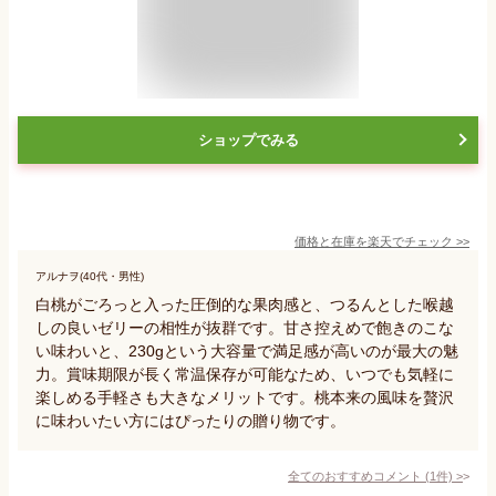
ショップでみる
価格と在庫を
楽天
でチェック
>>
アルナヲ(40代・男性)
白桃がごろっと入った圧倒的な果肉感と、つるんとした喉越
しの良いゼリーの相性が抜群です。甘さ控えめで飽きのこな
い味わいと、230gという大容量で満足感が高いのが最大の魅
力。賞味期限が長く常温保存が可能なため、いつでも気軽に
楽しめる手軽さも大きなメリットです。桃本来の風味を贅沢
に味わいたい方にはぴったりの贈り物です。
全てのおすすめコメント
(
1
件)
>