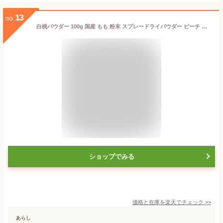
13
no.
白桃パウダー 100g 国産 もも 粉末 スプレードライパウダー ピーチ 果汁 日本産 桃 ヨーグルト スムージー ジュース 紅茶 お菓子作り 材料 モモ
ショップでみる
価格と在庫を
楽天
でチェック
>>
あらし