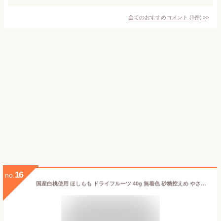
全てのおすすめコメント
(
1
件)
>
16
no.
国産白桃使用 ほしもも ドライフルーツ 40g 無着色 砂糖控えめ やさしい香り 国産桃の自然な甘さ 乾燥果実 おやつ 4902855500499