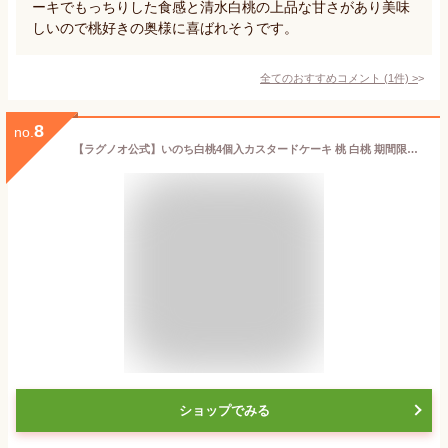
ーキでもっちりした食感と清水白桃の上品な甘さがあり美味
しいので桃好きの奥様に喜ばれそうです。
全てのおすすめコメント
(
1
件)
>
8
no.
【ラグノオ公式】いのち白桃4個入カスタードケーキ 桃 白桃 期間限定 青森 土産 お菓子 スイーツ デザート 焼菓子 洋菓子 ギフト プレゼント 贈答用 贈り物 個包装 お取り寄せ 御祝 内祝 御礼 御挨拶
ショップでみる