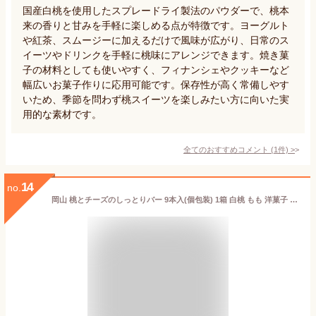
国産白桃を使用したスプレードライ製法のパウダーで、桃本
来の香りと甘みを手軽に楽しめる点が特徴です。ヨーグルト
や紅茶、スムージーに加えるだけで風味が広がり、日常のス
イーツやドリンクを手軽に桃味にアレンジできます。焼き菓
子の材料としても使いやすく、フィナンシェやクッキーなど
幅広いお菓子作りに応用可能です。保存性が高く常備しやす
いため、季節を問わず桃スイーツを楽しみたい方に向いた実
用的な素材です。
全てのおすすめコメント
(
1
件)
>
14
no.
岡山 桃とチーズのしっとりバー 9本入(個包装) 1箱 白桃 もも 洋菓子 焼き菓子 スイーツ フルーツ 果物 ケーキ フィナンシェ クッキー ギフト 手土産 お取り寄せ 特産品