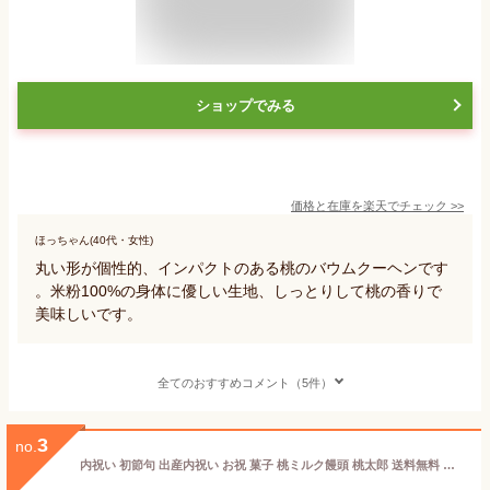
ショップでみる
価格と在庫を
楽天
でチェック
>>
ほっちゃん(40代・女性)
丸い形が個性的、インパクトのある桃のバウムクーヘンです
。米粉100%の身体に優しい生地、しっとりして桃の香りで
美味しいです。
全てのおすすめコメント（5件）
3
no.
内祝い 初節句 出産内祝い お祝 菓子 桃ミルク饅頭 桃太郎 送料無料 和菓子 出産祝い 百日 結婚 内祝い 快気祝い 753 引き菓子 結婚式 出産 入学 新築 内祝 ギフト 感謝 お祝い返し 手土産 スイーツ 饅頭 まんじゅう 個包装 可愛い 岡山 倉敷 菓子処ひらい もも 桃 お歳暮