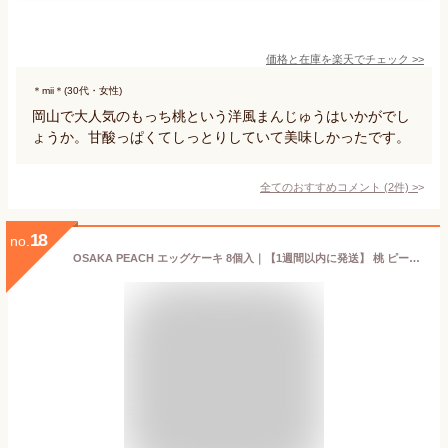
価格と在庫を
楽天
でチェック
>>
＊mii＊(30代・女性)
岡山で大人気のもっち桃という洋風まんじゅうはいかがでし
ょうか。甘酸っぱくてしっとりしていて美味しかったです。
全てのおすすめコメント
(
2
件)
>
18
no.
OSAKA PEACH エッグケーキ 8個入｜【1週間以内に発送】 桃 ピーチ 焼き菓子 ケーキ 宅急便発送 常温発送 proper