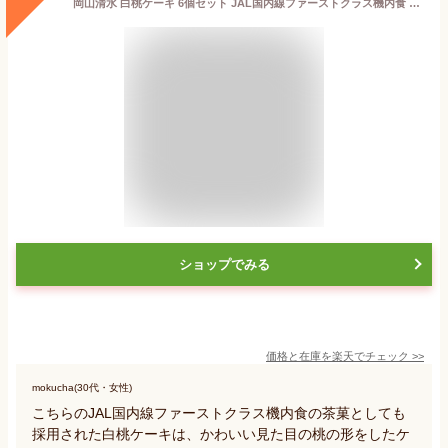
岡山清水 白桃ケーキ 6個セット JAL国内線ファーストクラス機内食 日本ギフト大賞受賞 パティスリーWAKANAお菓子 スイーツ 洋菓子 焼き菓子 フィナンシェ ケーキ おしゃれ 贈り物 個包装 ギフト プレゼント 内祝い お返し お祝い 手土産 熨斗 のし 名入れ 送料無料
ショップでみる
価格と在庫を
楽天
でチェック
>>
mokucha(30代・女性)
こちらのJAL国内線ファーストクラス機内食の茶菓としても
採用された白桃ケーキは、かわいい見た目の桃の形をしたケ