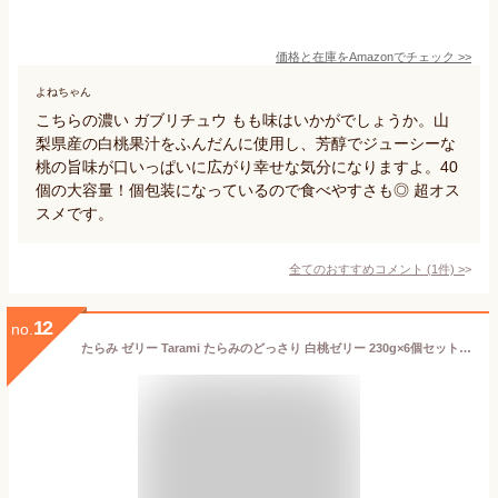
価格と在庫を
Amazon
でチェック
>>
よねちゃん
こちらの濃い ガブリチュウ もも味はいかがでしょうか。山
梨県産の白桃果汁をふんだんに使用し、芳醇でジューシーな
桃の旨味が口いっぱいに広がり幸せな気分になりますよ。40
個の大容量！個包装になっているので食べやすさも◎ 超オス
スメです。
全てのおすすめコメント
(
1
件)
>
12
no.
たらみ ゼリー Tarami たらみのどっさり 白桃ゼリー 230g×6個セット 【宅・SM】