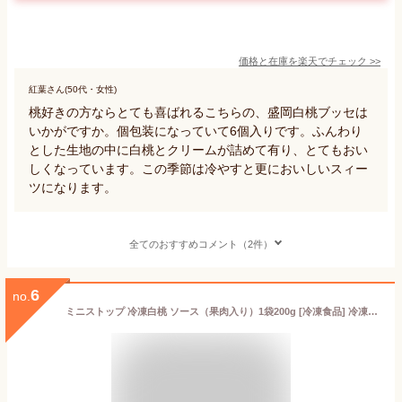
価格と在庫を
楽天
でチェック
>>
紅葉さん(50代・女性)
桃好きの方ならとても喜ばれるこちらの、盛岡白桃ブッセは
いかがですか。個包装になっていて6個入りです。ふんわり
とした生地の中に白桃とクリームが詰めて有り、とてもおい
しくなっています。この季節は冷やすと更においしいスィー
ツになります。
全てのおすすめコメント（2件）
6
no.
ミニストップ 冷凍白桃 ソース（果肉入り）1袋200g [冷凍食品] 冷凍白桃 冷凍食品 白桃 桃 もも 冷凍フルーツ おやつ お菓子作り デザート トッピング