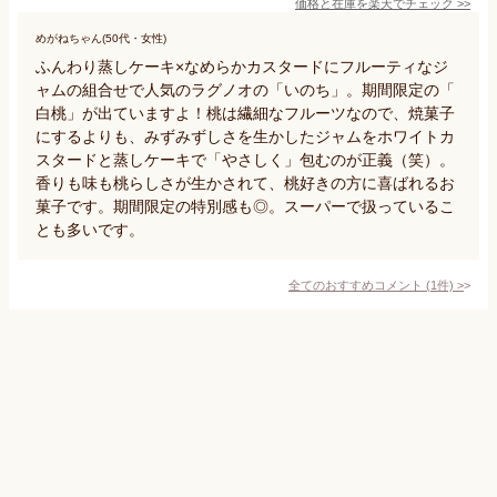
価格と在庫を
楽天
でチェック
>>
めがねちゃん(50代・女性)
ふんわり蒸しケーキ×なめらかカスタードにフルーティなジ
ャムの組合せで人気のラグノオの「いのち」。期間限定の「
白桃」が出ていますよ！桃は繊細なフルーツなので、焼菓子
にするよりも、みずみずしさを生かしたジャムをホワイトカ
スタードと蒸しケーキで「やさしく」包むのが正義（笑）。
香りも味も桃らしさが生かされて、桃好きの方に喜ばれるお
菓子です。期間限定の特別感も◎。スーパーで扱っているこ
とも多いです。
全てのおすすめコメント
(
1
件)
>