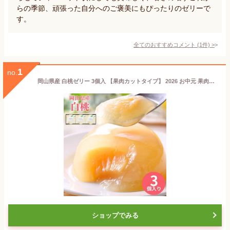
らの季節、頑張った自分へのご褒美にもぴったりのゼリーで
す。
全てのおすすめコメント
(
1
件)
>
1
no.
岡山県産 白桃ゼリー 3個入 【果肉カットタイプ】 2026 お中元 果肉入り 御中元 内祝 お返し 誕生日プレゼント お見舞 快気祝い フルーツゼリー ギフト 高級 桃 プレゼント 果物 個包装 もも ゼリー ご挨拶 帰省 手土産 お祝い お菓子 志ほや しほや 清風庵
ショップでみる