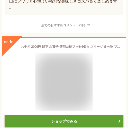
口にフワッと心地よい格別な美味しさコスパ良く楽しめます
。
全てのおすすめコメント（2件）
5
no.
お中元 2000円 以下 お菓子 盛岡白桃ブッセ6個入 スイーツ 食べ物 プレゼント 洋菓子 個包装 メッセージカード ギフト もらって嬉しい デザート 桃 楽天 グルメ 焼き菓子 詰め合わせ 日付指定 冷たい ブッセ 白桃 お取り寄せ 人気 お土産 手土産 配送日指定可
ショップでみる