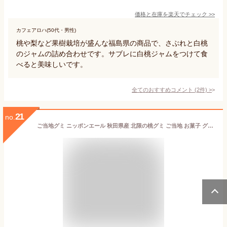
価格と在庫を
楽天
でチェック
>>
カフェアロハ(50代・男性)
桃や梨など果樹栽培が盛んな福島県の商品で、さぶれと白桃
のジャムの詰め合わせです。サブレに白桃ジャムをつけて食
べると美味しいです。
全てのおすすめコメント
(
2
件)
>
21
no.
ご当地グミ ニッポンエール 秋田県産 北限の桃グミ ご当地 お菓子 グルメ お土産 名産 果実グミ 全国農協食品