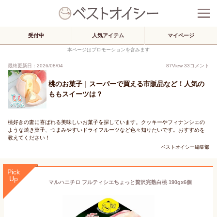
受付中
人気アイテム
マイページ
本ページはプロモーションを含みます
最終更新日：2026/08/04
87
View
33
コメント
桃のお菓子｜スーパーで買える市販品など！人気の
ももスイーツは？
桃好きの妻に喜ばれる美味しいお菓子を探しています。クッキーやフィナンシェの
ような焼き菓子、つまみやすいドライフルーツなど色々知りたいです。おすすめを
教えてください！
ベストオイシー編集部
Pick
Up
マルハニチロ フルティシエちょっと贅沢完熟白桃 190gx6個