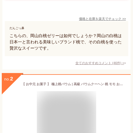
価格と在庫を
楽天
でチェック
>>
だんごっ鼻
こちらの、岡山白桃ゼリーは如何でしょうか？岡山の白桃は
日本一と言われる美味しいブランド桃で、その白桃を使った
贅沢なスイーツです。
全てのおすすめコメント
(
46
件)
>
2
no.
【 お中元 お菓子 】 極上桃バウム | 高級 バウムクーヘン 桃 モモ お菓子 おもしろ スイーツギフト こどもの日 千葉県産 米粉 100％ グルテンフリー お取り寄せスイーツ バウム 誕生日ケーキ おもしろプレゼント 誕生日 ウケ 狙い プレゼント ギフト