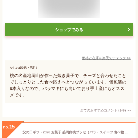
ショップでみる
価格と在庫を
楽天
でチェック
>>
なしお(50代・男性)
桃の名産地岡山が作った焼き菓子で、チーズと合わせたこと
でしっとりとした食べ応えへとつながっています。個包装の
9本入りなので、バラマキにも向いており手土産にもオスス
メです。
全てのおすすめコメント
(
1
件)
>
15
no.
父の日ギフト2026 お菓子 盛岡白桃ブッセ（バラ）スイーツ 食べ物 ギフト 個包装 洋菓子 メッセージカード ギフト ブッセ 白桃 桃 日付指定 デザート お取り寄せ 楽天 グルメ 人気 お土産 手土産 配送日指定可 焼き菓子