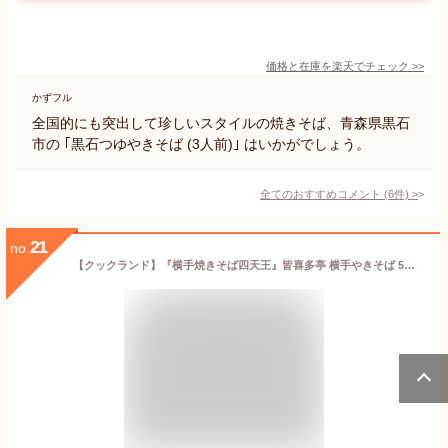
価格と在庫を
楽天
でチェック
>>
かずフル
全国的にも突出して珍しいスタイルの焼きそば、青森県黒石
市の ｢黒石つゆやきそば (3人前)｣ はいかがでしょう。
全てのおすすめコメント
(
6
件)
>
21
no.
【クックランド】『横手焼きそば四天王』皆喜多亭 横手やきそば 5食入 生麺（特製ソース付）秋田 麺 横手焼きそば B1グランプリ グルメ お土産 おみやげ ご当地 逸品 銘品 銘産 名物