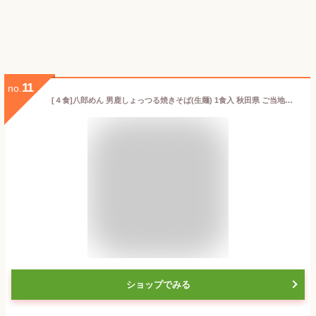
11
no.
[４食]八郎めん 男鹿しょっつる焼きそば(生麺) 1食入 秋田県 ご当地グルメ
ショップでみる