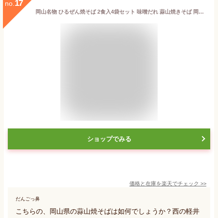
17
no.
岡山名物 ひるぜん焼そば 2食入4袋セット 味噌だれ 蒜山焼きそば 岡山 ひるぜん名物 モチモチ麺 真庭市 ソウルフード ご当地焼きそば 食品 やきそば タレ【沖縄県・離島 配送不可】
ショップでみる
価格と在庫を
楽天
でチェック
>>
だんごっ鼻
こちらの、岡山県の蒜山焼そばは如何でしょうか？西の軽井