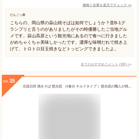
価格と在庫を
楽天
でチェック
>>
だんごっ鼻
こちらの、岡山県の蒜山焼そばは如何でしょうか？昔B-1グ
ランプリと言うのがありましたがその時優勝したご当地グル
メです。蒜山高原という観光地にあるので食べに行きました
がめちゃくちゃ美味しかったです。濃厚な味噌だれで焼き上
げて、トロトロ目玉焼きなどトッピングできましたよ。
全てのおすすめコメント
(
3
件)
>
15
no.
元祖日田 焼きそば 想夫恋 （5食分 チルドタイプ ）想夫恋の職人が焼き上げすぐに冷凍 大分県お取り寄せグルメ 【クール】 OITA30CP_20