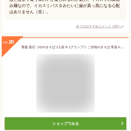
み麺なので、イカスミパスタみたいに歯が真っ黒になる心配
はありません（笑）。
全てのおすすめコメント
(
2
件)
>
20
no.
青森 黒石 つゆやきそば 3人前 B-1グランプリ ご当地やきそば 常温 KT3
ショップでみる