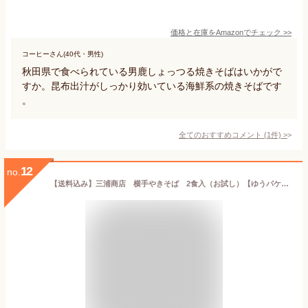
価格と在庫を
Amazon
でチェック
>>
コーヒーさん(40代・男性)
秋田県で食べられている男鹿しょっつる焼きそばはいかがで
すか。昆布出汁がしっかり効いている海鮮系の焼きそばです
。
全てのおすすめコメント
(
1
件)
>
12
no.
【送料込み】三浦商店 横手やきそば 2食入（お試し）【ゆうパケットでお届けいたします】産地直送 秋田県 秋田 横手市 B級グルメ ご当地焼きそば 横手名物 ご当地焼きそば 秋田名物 太麺 ソース焼きそば お取り寄せ ご当地グルメ 簡単調理