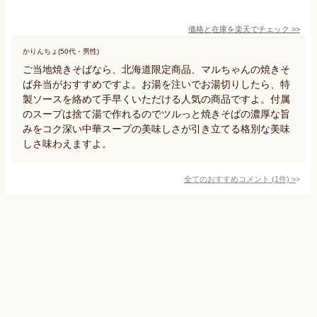
価格と在庫を
楽天
でチェック
>>
かりんちょ(50代・男性)
ご当地焼きそばなら、北海道限定商品、マルちゃんの焼きそ
ば弁当がおすすめですよ。お湯を注いでお湯切りしたら、特
製ソースを絡めて手早くいただける人気の商品ですよ。付属
のスープは捨て湯で作れるのでツルっと焼きそばの濃厚な旨
みをコク深い中華スープの美味しさが引き立てる格別な美味
しさ味わえますよ。
全てのおすすめコメント
(
1
件)
>