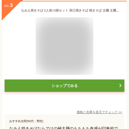
3
no.
なみえ焼きそば 2人前×3袋セット 浪江焼きそば 焼きそば 太麺 太麺焼きそば 極太麺 やきそば ヤキソバ 浪江 ご当地グルメ 福島県浪江町 福島土産 福島お土産 めんの旭屋 旭屋 郡山銘販 まざっせこらっせ
ショップでみる
価格と在庫を
楽天
でチェック
>>
おすすめ太郎(50代・男性)
なみえ焼きそばならではの極太麺のもちもち食感が印象的で