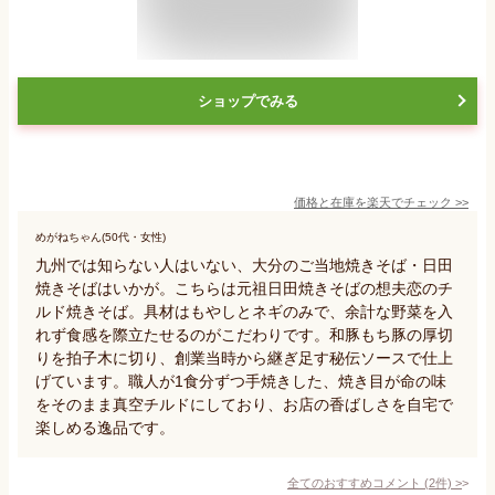
ショップでみる
価格と在庫を
楽天
でチェック
>>
めがねちゃん(50代・女性)
九州では知らない人はいない、大分のご当地焼きそば・日田
焼きそばはいかが。こちらは元祖日田焼きそばの想夫恋のチ
ルド焼きそば。具材はもやしとネギのみで、余計な野菜を入
れず食感を際立たせるのがこだわりです。和豚もち豚の厚切
りを拍子木に切り、創業当時から継ぎ足す秘伝ソースで仕上
げています。職人が1食分ずつ手焼きした、焼き目が命の味
をそのまま真空チルドにしており、お店の香ばしさを自宅で
楽しめる逸品です。
全てのおすすめコメント
(
2
件)
>