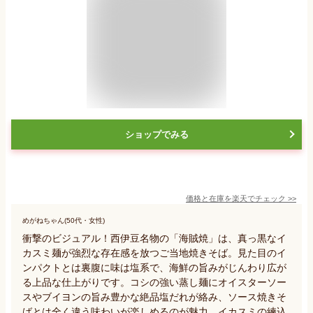
ショップでみる
価格と在庫を
楽天
でチェック
>>
めがねちゃん(50代・女性)
衝撃のビジュアル！西伊豆名物の「海賊焼」は、真っ黒なイ
カスミ麺が強烈な存在感を放つご当地焼きそば。見た目のイ
ンパクトとは裏腹に味は塩系で、海鮮の旨みがじんわり広が
る上品な仕上がりです。コシの強い蒸し麺にオイスターソー
スやブイヨンの旨み豊かな絶品塩だれが絡み、ソース焼きそ
ばとは全く違う味わいが楽しめるのが魅力。イカスミの練込