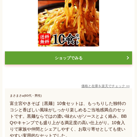
ショップでみる
価格と在庫を
楽天
でチェック
>>
まさまさa(60代・男性)
富士宮やきそば［黒麺］10食セットは、もっちりした独特の
コシと香ばしい風味がしっかり楽しめるご当地感満点のセッ
トです。黒麺ならではの濃い味わいがソースとよく絡み、BB
Qやキャンプでも盛り上がる満足度の高い仕上がり。10食入
りで家族や仲間とシェアしやすく、お取り寄せとしても使い
やすい実用的なセットでした。