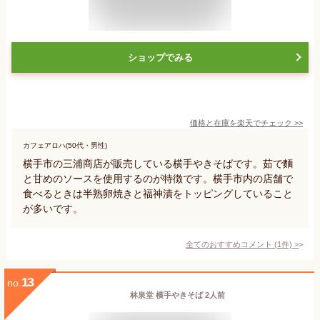
ショップでみる
価格と在庫を
楽天
でチェック
>>
カフェアロハ(50代・男性)
横手市の三浦商店が販売している横手やきそばです。茹で麵
と甘めのソースを使用するのが特徴です。横手市内の店舗で
食べるときは半熟卵焼きと福神漬をトッピングしていること
が多いです。
全てのおすすめコメント
(
1
件)
>
13
no.
林泉堂 横手やきそば 2人前