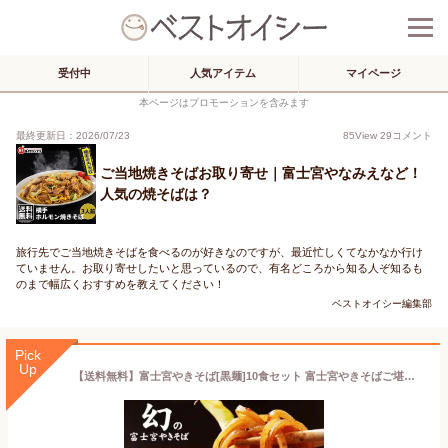
受付中
人気アイテム
マイページ
本ページはプロモーションを含みます
最終更新日：2026/07/23
85
View
29
コメント
ご当地焼きそばお取り寄せ｜富士宮やなみえなど！
人気の焼そばは？
旅行先でご当地焼きそばを食べるのが好きなのですが、最近忙しくてなかなか行け
ていません。お取り寄せしたいと思っているので、有名どころから知る人ぞ知るも
のまで幅広くおすすめを教えてください！
ベストオイシー編集部
Pick
Up
【送料無料】富士宮やきそば[黒麺]10食セット 富士宮やきそばご堪能セット! ご当地 グルメ お取り寄せ B級 BBQやキャンプに大人気！