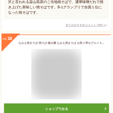
沢と言われる蒜山高原のご当地焼そばで、濃厚味噌だれで焼
き上げた美味しい焼そばです。B-1グランプリで全国１位に
なった焼そばです。
全てのおすすめコメント
(
4
件)
>
18
no.
なみえ焼きそば 焼そば 極太麺 なみえ焼きそば お取り寄せグルメ b級グルメ 常温 長持ち 旭屋 やきそば 太麺 ゆでめん 焼きそば麺 業務用 夜食 なみえ焼そば元祖味ソース4食
ショップでみる