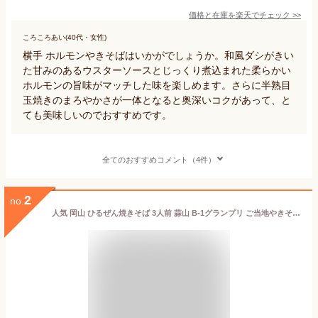
価格と在庫を
楽天
でチェック
>>
ころころあい(40代・女性)
横手 ホルモンやきそばはいかがでしょうか。和風ダシがきい
た甘みのあるウスターソースとじっくり煮込まれた柔らかい
ホルモンの旨味がマッチした味を楽しめます。さらに半熟目
玉焼きのまろやかさが一体となると奥深いコクがあって、と
ても美味しいのでおすすめです。
全てのおすすめコメント（4件）
2
no.
人気 岡山 ひるぜん焼きそば 3人前 蒜山 B-1グランプリ ご当地やきそば 常温 お取り寄せ HY3