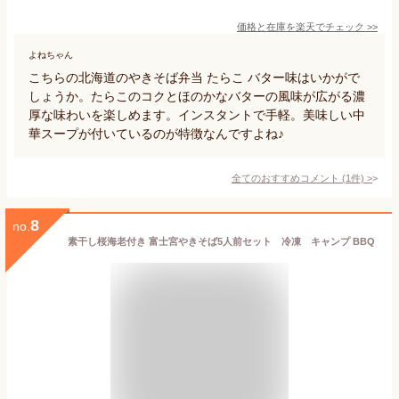
価格と在庫を
楽天
でチェック
>>
よねちゃん
こちらの北海道のやきそば弁当 たらこ バター味はいかがで
しょうか。たらこのコクとほのかなバターの風味が広がる濃
厚な味わいを楽しめます。インスタントで手軽。美味しい中
華スープが付いているのが特徴なんですよね♪
全てのおすすめコメント
(
1
件)
>
8
no.
素干し桜海老付き 富士宮やきそば5人前セット 冷凍 キャンプ BBQ