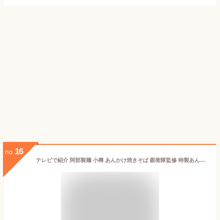
16
no.
テレビで紹介 阿部製麺 小樽 あんかけ焼きそば 親衛隊監修 特製あんかけソース付 箱入り3個セット 【常】ケンミンショー ソウルフード ご当地グルメ B-1 グランプリ やきそば ヤキソバ マツコの知らない世界