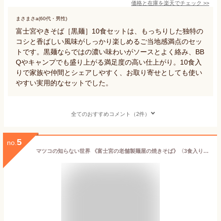
価格と在庫を
楽天
でチェック
>>
まさまさa(60代・男性)
富士宮やきそば［黒麺］10食セットは、もっちりした独特の
コシと香ばしい風味がしっかり楽しめるご当地感満点のセッ
トです。黒麺ならではの濃い味わいがソースとよく絡み、BB
Qやキャンプでも盛り上がる満足度の高い仕上がり。10食入
りで家族や仲間とシェアしやすく、お取り寄せとしても使い
やすい実用的なセットでした。
全てのおすすめコメント（2件）
5
no.
マツコの知らない世界 《富士宮の老舗製麺屋の焼きそば》〈3食入り〉マルモ食品 富士宮やきそば 富士宮焼きそば B級グルメ B1グランプリ むし麺 お試し お取り寄せグルメ 簡単調理 富士宮やきそば 送料無料 秘密のケンミンSHOW バナナマンのせっかくグルメ