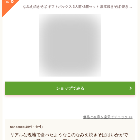
6
no.
なみえ焼きそば ギフトボックス 3人前×3箱セット 浪江焼きそば 焼きそば 太麺 太麺焼きそば 極太麺 やきそば ヤキソバ 浪江 ご当地グルメ 福島土産 福島お土産 めんの旭屋 旭屋 郡山銘販 まざっせこらっせ
ショップでみる
価格と在庫を
楽天
でチェック
>>
nanacoco(40代・女性)
リアルな現地で食べたようなこのなみえ焼きそばはいかがで