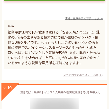
価格と在庫を
楽天
でチェック
>>
Tacky
福島県浪江町で長年愛され続ける「なみえ焼きそば」は、通
常の3倍もの太さがある極太のゆで麺が主役のインパクト抜
群なB級グルメです。もちもちとした力強い食べ応えのある
麺に濃厚でスパイシーなウスターソースがしっかりと絡み、
口いっぱいにガツンとした旨味が広がります。豚肉とたっぷ
りのもやしを炒めれば、自宅にいながら本場の屋台で食べて
いるかのような贅沢な満足感を堪能できますよ。
全てのおすすめコメント
(
6
件)
>
19
no.
焼きそば［西伊豆］イカスミ入り麺の海賊焼(塩焼きそば) 10食入り