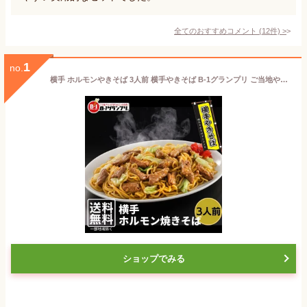
全てのおすすめコメント
(
12
件)
>
1
no.
横手 ホルモンやきそば 3人前 横手やきそば B-1グランプリ ご当地やきそば 常温 YSH
ショップでみる