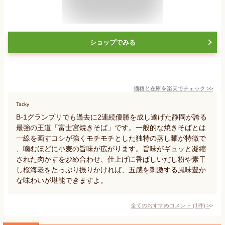
ショップでみる
価格と在庫を
楽天
でチェック
>>
Tacky
B-1グランプリでも過去に2連続優勝を成し遂げた静岡が誇る
最強の王道「富士宮焼きそば」です。一般的な焼きそばとは
一線を画すコシが強くモチモチとした独特の蒸し麺が特徴で
、噛むほどに小麦の旨味が広がります。旨味がギュッと凝縮
された肉かすを炒め合わせ、仕上げに香ばしいだし粉や素干
し桜海老をたっぷり振りかければ、五感を刺激する風味豊か
な味わいが堪能できますよ。
全てのおすすめコメント
(
1
件)
>