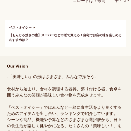
コレートは？最高級
子・スイ
やチョコ10選など本
スメ品を
当に美味しい人気の
さい。
おすすすめを教えて
ください。
ベストオイシー
【もんじゃ焼きの素】スーパーなど市販で買える！自宅でお店の味を楽しめる
おすすめは？
Our Vision
-「美味しい」の形はさまざま、みんなで探そう-
食材から始まり、食材を調理する器具、盛り付ける器、食卓を
囲うみんなの笑顔が美味しい食べ物を完成させます。
「ベストオイシー」ではみんなと一緒に食生活をより良くする
ためのアイテムを出し合い、ランキングで紹介しています。
シーンや商品、機能や予算などのさまざまな選択肢から、日々
の食生活が楽しく健やかになる、たくさんの「美味しい！」を