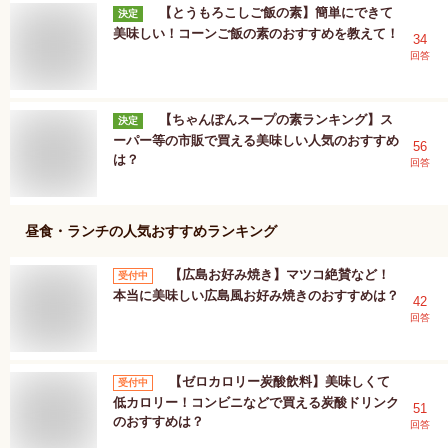
【とうもろこしご飯の素】簡単にできて
決定
美味しい！コーンご飯の素のおすすめを教えて！
34
回答
【ちゃんぽんスープの素ランキング】ス
決定
ーパー等の市販で買える美味しい人気のおすすめ
56
は？
回答
昼食・ランチ
の人気おすすめランキング
【広島お好み焼き】マツコ絶賛など！
受付中
本当に美味しい広島風お好み焼きのおすすめは？
42
回答
【ゼロカロリー炭酸飲料】美味しくて
受付中
低カロリー！コンビニなどで買える炭酸ドリンク
51
のおすすめは？
回答