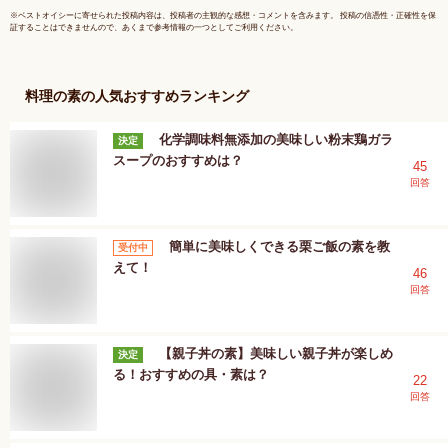
※
ベストオイシー
に寄せられた投稿内容は、投稿者の主観的な感想・コメントを含みます。 投稿の信憑性・正確性を保
証することはできませんので、あくまで参考情報の一つとしてご利用ください。
料理の素
の人気おすすめランキング
化学調味料無添加の美味しい粉末鶏ガラ
決定
スープのおすすめは？
45
回答
簡単に美味しくできる栗ご飯の素を教
受付中
えて！
46
回答
【親子丼の素】美味しい親子丼が楽しめ
決定
る！おすすめの具・素は？
22
回答