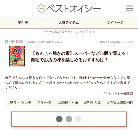
受付中
人気アイテム
マイページ
本ページはプロモーションを含みます
回答受付期間：
2026/08/05
〜
2026/08/11
58257
View
52
コメント
【もんじゃ焼きの素】スーパーなど市販で買える！
自宅でお店の味を楽しめるおすすめは？
自宅でもんじゃ焼きを作って食べてみたいです。味付けや配合が分からなくても楽
しめて簡単に作れるもんじゃ焼きの粉や具材のセットがあったらおすすめを教えて
ください。
ベストオイシー編集部
昼食・ランチ
食べ物
調味料・油
料理の素
予算5,000円以内