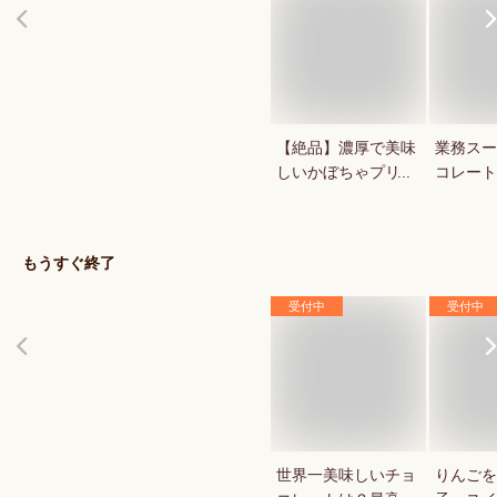
【絶品】濃厚で美味
業務スー
しいかぼちゃプリン
コレート
が知りたい！人気の
1キロの
秋スイーツは？
菓用など
気のもの
もうすぐ終了
受付中
受付中
世界一美味しいチョ
りんごを