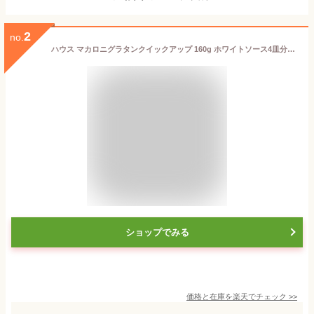
2
no.
ハウス マカロニグラタンクイックアップ 160g ホワイトソース4皿分【YH】
ショップでみる
価格と在庫を
楽天
でチェック
>>