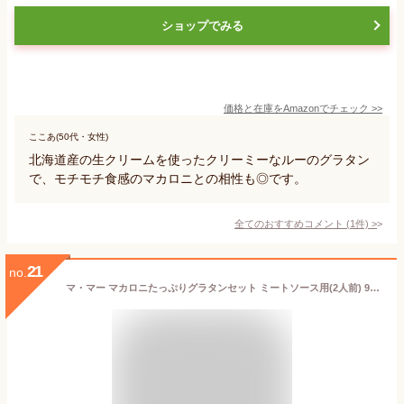
ショップでみる
価格と在庫を
Amazon
でチェック
>>
ここあ(50代・女性)
北海道産の生クリームを使ったクリーミーなルーのグラタン
で、モチモチ食感のマカロニとの相性も◎です。
全てのおすすめコメント
(
1
件)
>
21
no.
マ・マー マカロニたっぷりグラタンセット ミートソース用(2人前) 96g×6個