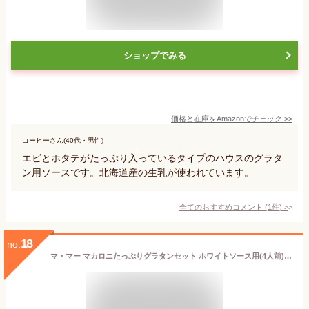
ショップでみる
価格と在庫を
Amazon
でチェック
>>
コーヒーさん(40代・男性)
エビとホタテがたっぷり入っているタイプのハウスのグラタ
ン用ソースです。北海道産の生乳が使われています。
全てのおすすめコメント
(
1
件)
>
18
no.
マ・マー マカロニたっぷりグラタンセット ホワイトソース用(4人前) 172g×6個