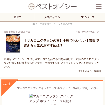
受付中
人気アイテム
マイページ
本ページはプロモーションを含みます
最終更新日：2026/07/29
46874
View
49
コメント
【マカロニグラタンの素】手軽でおいしい！市販で
買える人気のおすすめは？
面倒なホワイトソース作りやマカロニを茹でる手間が省ける、市販のマカロニグラ
タンの素をお取り寄せしたいです。手軽でおいしいグラタンミックスを教えてくだ
さい。
ベストオイシー編集部
1
no.
マカロニグラタン クイックアップ ホワイトソース4皿分 160g ハウス食品