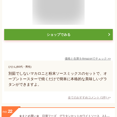
ショップでみる
価格と在庫を
Amazon
でチェック
>>
ひひん(60代・男性)
別茹でしないマカロニと粉末ソースミックスのセットで、オ
ーブントースターで焼くだけで簡単に本格的な美味しいグラ
タンができますよ。
全てのおすすめコメント
(
1
件)
>
22
no.
★まとめ買い★ 日清フーズ グラタンセットホワイトソース 2人前 ×12個【イージャパンモール】