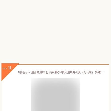
11
no.
5袋セット 焼き鳥風味 とり丼 新QM炭火焼鳥丼の具（たれ味） 冷凍 140g 焼き鳥丼 冷凍食品 どんぶりの具 どんぶりの素 丼 具 ご飯にのせる おかず 湯煎 お肉 ご飯に合うおかず 一人暮らし ご飯お供 ご飯 丼のもと 簡単ご飯 簡単料理 昼ご飯 冷凍レトルト 丼の具 お昼ご飯