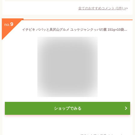
全てのおすすめコメント
(
1
件)
>
9
no.
イチビキ パパッと具沢山グルメ ユッケジャンクッパの素 151g×10袋入×(2ケース)｜ 送料無料 調味料 料理の素 レトルト
ショップでみる