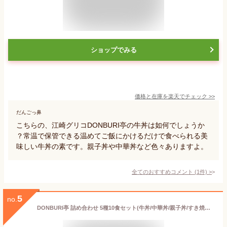
ショップでみる
価格と在庫を
楽天
でチェック
>>
だんごっ鼻
こちらの、江崎グリコDONBURI亭の牛丼は如何でしょうか
？常温で保管できる温めてご飯にかけるだけで食べられる美
味しい牛丼の素です。親子丼や中華丼など色々ありますよ。
全てのおすすめコメント
(
1
件)
>
5
no.
DONBURI亭 詰め合わせ 5種10食セット(牛丼/中華丼/親子丼/すき焼き丼/カレー南蛮丼 各2食) 江崎グリコ 【食べ比べ/常温保存/非常食/備蓄/ローリングストック/どんぶりのもと/レトルト】