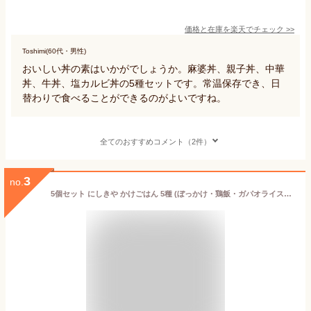
価格と在庫を
楽天
でチェック
>>
Toshimi(60代・男性)
おいしい丼の素はいかがでしょうか。麻婆丼、親子丼、中華
丼、牛丼、塩カルビ丼の5種セットです。常温保存でき、日
替わりで食べることができるのがよいですね。
全てのおすすめコメント（2件）
3
no.
5個セット にしきや かけごはん 5種 (ぼっかけ・鶏飯・ガパオライス・ルーロー飯・韓国風チゲ) レトルト 詰め合わせ おいしい 人気 レトルト惣菜 無添加 NISHIKIYA にしき食品