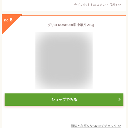
全てのおすすめコメント
(
1
件)
>
6
no.
グリコ DONBURI亭 中華丼 210g
ショップでみる
価格と在庫を
Amazon
でチェック
>>