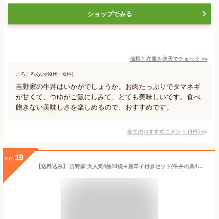
ショップでみる
価格と在庫を
楽天
でチェック
>>
ころころあい(40代・女性)
吉野家の牛丼はいかがでしょうか。お肉たっぷりでタマネギ
が甘くて、つゆがご飯にしみて、とても美味しいです。食べ
飽きない美味しさを楽しめるので、おすすめです。
全てのおすすめコメント
(
1
件)
>
19
no.
【送料込み】 吉野家 大人気4品10袋＋唐辛子付きセット(牛丼の具4袋 豚丼の具 2袋 牛焼肉丼の具 2袋 焼鶏丼の具 2袋 唐辛子1本入) お試し 便利 夜食 おつまみ 昼ごはん 冷凍食品 お弁当 おかず クール宅急便 ギフトにも 仕送り のし対応