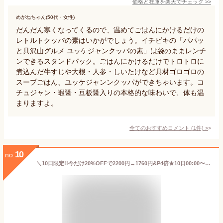
価格と在庫を
楽天
でチェック
>>
めがねちゃん(50代・女性)
だんだん寒くなってくるので、温めてごはんにかけるだけの
レトルトクッパの素はいかがでしょう。イチビキの「パパッ
と具沢山グルメ ユッケジャンクッパの素」は袋のままレンチ
ンできるスタンドパック。ごはんにかけるだけでトロトロに
煮込んだ牛すじや大根・人参・しいたけなど具材ゴロゴロの
スープごはん、ユッケジャンンクッパができちゃいます。コ
チュジャン・蝦醤・豆板醤入りの本格的な味わいで、体も温
まりますよ。
全てのおすすめコメント
(
1
件)
>
10
no.
＼10日限定!!今だけ20%OFFで2200円→1760円&P4倍★10日00:00〜／上州牛 牛丼の具3食セット お試し 送料無料 牛丼 レトルト 惣菜 レトルト食品 常温 セット 買い回り 高級 牛めし 銘柄肉 赤城 煮物 丼 おかず 牛肉 無添加