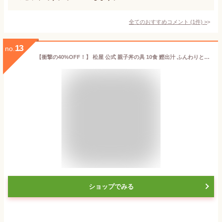
全てのおすすめコメント
(
1
件)
>
13
no.
【衝撃の40%OFF！】 松屋 公式 親子丼の具 10食 鰹出汁 ふんわりとろーり玉子 鶏ガラ 卵 親子丼 業務用 惣菜 仕送り 食事 レンチン 冷凍 冷凍食品 非常食
ショップでみる