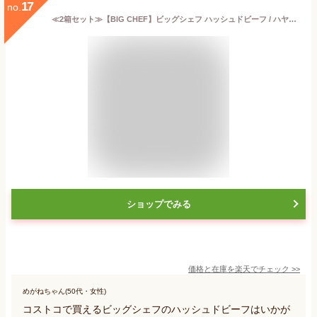
17
no.
≪2箱セット≫【BIG CHEF】ビッグシェフ ハッシュドビーフ / ハヤシライス (200g×3袋)×2箱 HASHED BEEF ◇お手軽で本格的な味わい♪◇ デミグラスソース ドミグラスソース チルド インスタント レトルト食品 冷蔵食品 クール冷蔵【costco コストコ コストコ通販】
ショップでみる
価格と在庫を
楽天
でチェック
>>
めがねちゃん(50代・女性)
コストコで買えるビッグシェフのハッシュドビーフはいかが