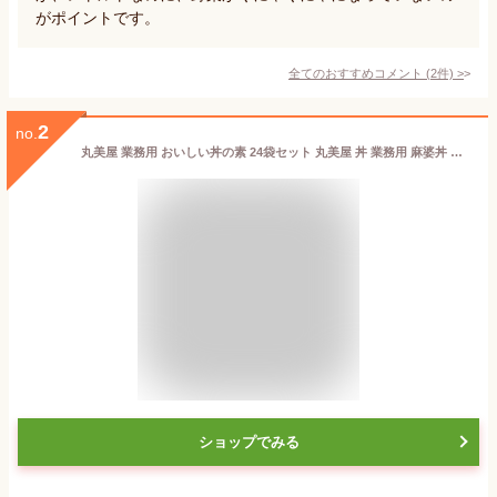
がポイントです。
全てのおすすめコメント
(
2
件)
>
2
no.
丸美屋 業務用 おいしい丼の素 24袋セット 丸美屋 丼 業務用 麻婆丼 親子丼 中華丼 牛丼 塩カルビ丼 5種 各4袋 どんぶり レトルト パウチ 常温保存 野菜 肉 湯煎 備蓄 長期保存 保存食 防災 時短 調理 おかずセット ご飯のお供 お総菜【RSL】
ショップでみる