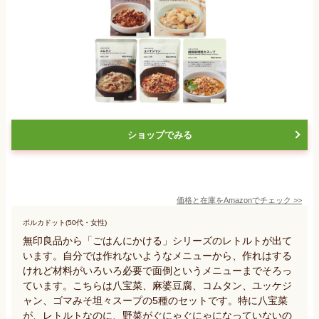
ショップでみる
価格と在庫を
Amazon
でチェック
>>
ポルカドット(50代・女性)
無印良品から「ごはんにかける」シリーズのレトルトが出て
います。自分では作れないようなメニューから、作れはする
けれど材料がいろいろ必要で面倒というメニューまでそろっ
ています。こちらは八宝菜、麻婆豆腐、コムタン、ユッケジ
ャン、ゴマみそ坦々スープの5種のセットです。特に八宝菜
が、レトルトなのに、野菜がぐにゃぐにゃになっていないの