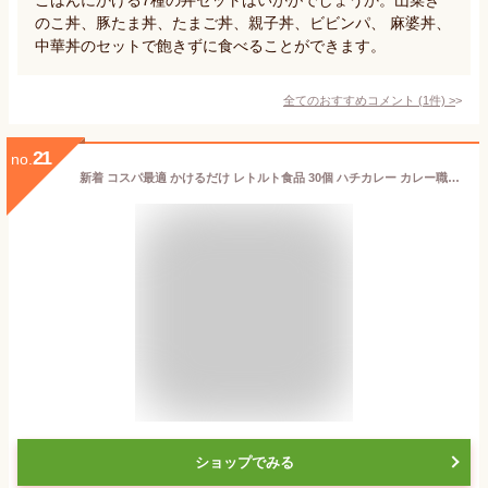
のこ丼、豚たま丼、たまご丼、親子丼、ビビンパ、 麻婆丼、
中華丼のセットで飽きずに食べることができます。
全てのおすすめコメント
(
1
件)
>
21
no.
新着 コスパ最適 かけるだけ レトルト食品 30個 ハチカレー カレー職人 カリー屋 金のどんぶり マルちゃん具付きごはん 非常食に最適 送料無料
ショップでみる