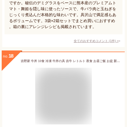
ですか。秘伝のデミグラスをベースに熊本産のプレミアムト
マト・舞姫を隠し味に使ったソースで、牛バラ肉と玉ねぎを
じっくり煮込んだ本格的な味わいです。具沢山で満足感もあ
るボリュームです。3袋×2箱セットでまとめ買いにおすすめ
。箱の裏にアレンジレシピも掲載されています。
全てのおすすめコメント
(
1
件)
>
18
no.
吉野家 牛丼 10食 冷凍 牛丼の具 吉牛 レトルト 夜食 お昼ご飯 お盆 新生活応援 ※北海道、沖縄、その他離島へお届けの場合別途送料1,000円のご負担をお願いいたします