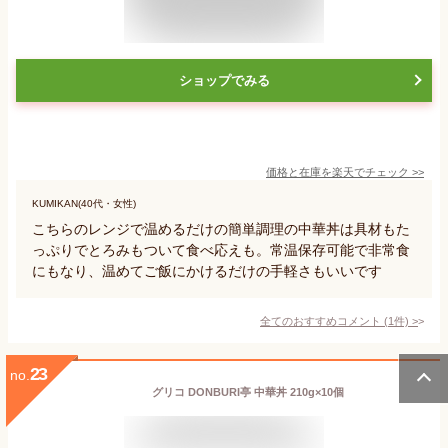
ショップでみる
価格と在庫を
楽天
でチェック
>>
KUMIKAN(40代・女性)
こちらのレンジで温めるだけの簡単調理の中華丼は具材もた
っぷりでとろみもついて食べ応えも。常温保存可能で非常食
にもなり、温めてご飯にかけるだけの手軽さもいいです
全てのおすすめコメント
(
1
件)
>
23
no.
グリコ DONBURI亭 中華丼 210g×10個