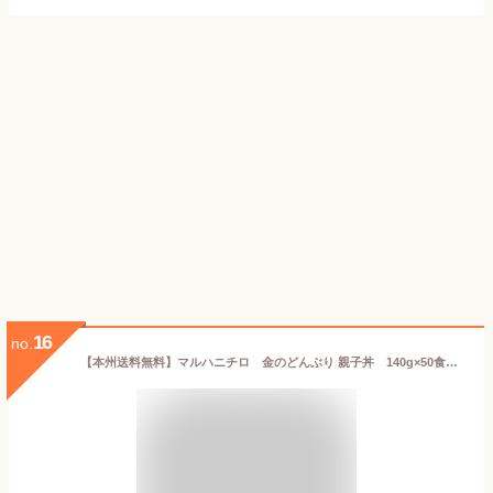
16
no.
【本州送料無料】マルハニチロ 金のどんぶり 親子丼 140g×50食 レトルト 北海道・四国・九州行きは追加送料220円かかります。50個保存食・ローリングストックに