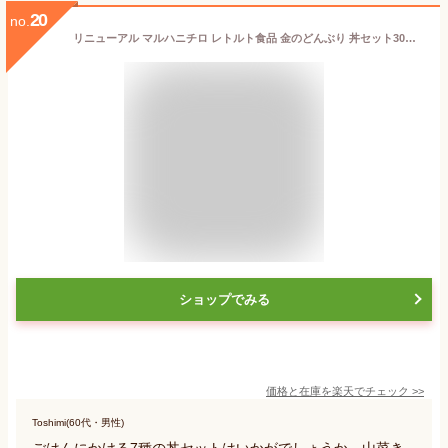
20
no.
リニューアル マルハニチロ レトルト食品 金のどんぶり 丼セット30個組 山菜きのこ丼 豚たま丼 たまご丼 親子丼 ビビンパ 麻婆丼 中華丼 7種30箱セット 関東圏送料無料
ショップでみる
価格と在庫を
楽天
でチェック
>>
Toshimi(60代・男性)
ごはんにかける7種の丼セットはいかがでしょうか。山菜き