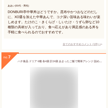
ああい(50代・男性)
DONBURI亭中華丼はどうですか。昆布やかつおなどのだし
に、XO醤を加えた中華あんで、コク深い旨味ある味わいが楽
しめます。たけのこ・きくらげ・しいたけ・うずら卵など10
種類の具材が入っており、食べ応えがあり満足感のある丼を
手軽に食べられるのでおすすめです。
全てのおすすめコメント
(
1
件)
>
7
no.
ハチ食品 ドリア 6種 各4袋 計24袋 あまったご飯で簡単アレンジ 詰め合わせ (6種×各4袋)