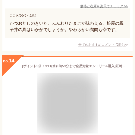
価格と在庫を
楽天
でチェック
>>
ここあ(50代・女性)
かつおだしのきいた、ふんわりたまごが味わえる、松屋の親
子丼の具はいかがでしょうか。やわらかい鶏肉も◎です。
全てのおすすめコメント
(
2
件)
>
14
no.
[ポイント5倍！9/11(水)1時59分まで全品対象エントリー&購入]江崎グリコ DONBURI亭 親子丼 210g×10個入｜ 送料無料 丼 レトルト パウチ 親子丼