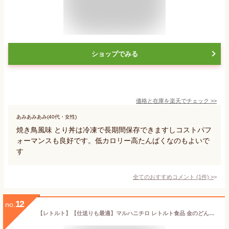
ショップでみる
価格と在庫を
楽天
でチェック
>>
あみあみあみ(40代・女性)
焼き鳥風味 とり丼は冷凍で長期間保存できますしコストパフ
ォーマンスも良好です。低カロリー高たんぱくなのもよいで
す
全てのおすすめコメント
(
1
件)
>
12
no.
【レトルト】【仕送りも最適】マルハニチロ レトルト食品 金のどんぶり 丼セット30個組 チャプチェ 豚たま丼 親子丼 ビビンパ 麻婆丼 中華丼 30箱セット 関東圏送料無料