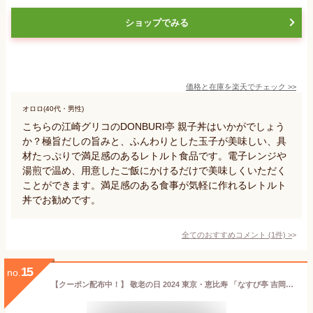
ショップでみる
価格と在庫を
楽天
でチェック
>>
オロロ(40代・男性)
こちらの江崎グリコのDONBURI亭 親子丼はいかがでしょう
か？極旨だしの旨みと、ふんわりとした玉子が美味しい、具
材たっぷりで満足感のあるレトルト食品です。電子レンジや
湯煎で温め、用意したご飯にかけるだけで美味しくいただく
ことができます。満足感のある食事が気軽に作れるレトルト
丼でお勧めです。
全てのおすすめコメント
(
1
件)
>
15
no.
【クーポン配布中！】 敬老の日 2024 東京・恵比寿 「なすび亭 吉岡英尋監修」 こっくり旨みの牛丼のもと 5食 SK2086 惣菜 お取り寄せ 特産 手土産 お祝い 詰め合せ おすすめ 贈答品 内祝い お礼 送料無料 プレゼント ぐるめ 個包装 小分け 日持ち 丼 お返し