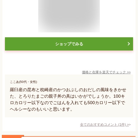
ショップでみる
価格と在庫を
楽天
でチェック
>>
ここあ(50代・女性)
羅臼産の昆布と枕崎産のかつおぶしのおだしの風味をきかせ
た、とろりたまごの親子丼の具はいかがでしょうか。100キ
ロカロリー以下なのでごはんを入れても500カロリー以下で
ヘルシーなのもいいと思います。
全てのおすすめコメント
(
1
件)
>