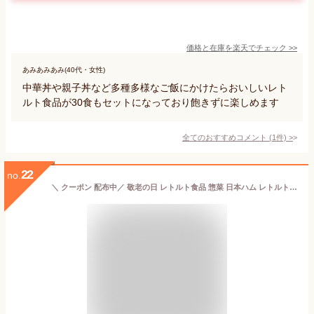
価格と在庫を
楽天
でチェック
>>
あみあみあみ(40代・女性)
中華丼や親子丼など多種多様なご飯にかけたらおいしいレト
ルト食品が30食もセットになっており飽きずに楽しめます
全てのおすすめコメント
(
1
件)
>
22
no.
＼ クーポン 配布中／ 敬老の日 レトルト食品 惣菜 日本ハム レトルト 中華 丼 の具 詰め合わせ 12食 セット 【 送料無料 北海道沖縄以外】 常温保存 レンジ 湯煎 簡単 おいしい 食事 丼ぶり ご飯 おかず 人気 丼の具 非常食 2024 残暑見舞い ギフト