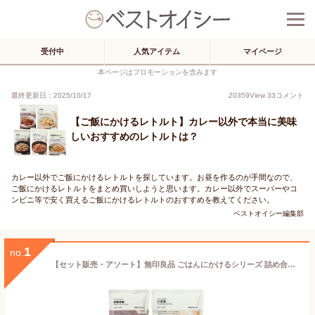
受付中
人気アイテム
マイページ
本ページはプロモーションを含みます
最終更新日：2025/10/17
20359
View
33
コメント
【ご飯にかけるレトルト】カレー以外で本当に美味
しいおすすめのレトルトは？
カレー以外でご飯にかけるレトルトを探しています。お昼を作るのが手間なので、
ご飯にかけるレトルトをまとめ買いしようと思います。カレー以外でスーパーやコ
ンビニ等で安く買えるご飯にかけるレトルトのおすすめを教えてください。
ベストオイシー編集部
1
no.
【セット販売・アソート】無印良品 ごはんにかけるシリーズ 詰め合わせ 5セット(八宝菜・四川麻婆豆腐・コムタン・ユッケジャン・胡麻味噌坦々スープ)｜時短・簡単・本格おかず・レトルト食品・ご飯のお供・保存食