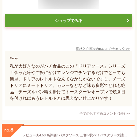
ショップでみる
価格と在庫を
Amazon
でチェック
>>
Tacky
私が大好きなのがハチ食品のこの「ドリアソース」シリーズ
！余った冷やご飯にかけてレンジでチンするだけでとっても
簡単。ドリアのレトルトなんてなかなかないですし、チーズ
ドリアにミートドリア、カレーなどなど味も多彩でどれも絶
品、チーズやパン粉を掛けてトースターやオーブンで焼き目
を付ければもうレトルトとは思えない仕上がりです！
全てのおすすめコメント
(
1
件)
>
8
no.
レビュー★4.58 高評価! パスタソース ＿食べ比べ！パスタソース詰め合わせセット＿（4種） 送料無料 お試しセット ミートソース カルボナーラ レトルト 防災 備蓄 保存食 防災食 非常食 簡単調理