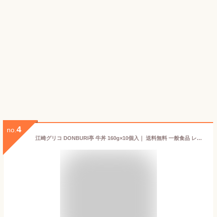
4
no.
江崎グリコ DONBURI亭 牛丼 160g×10個入｜ 送料無料 一般食品 レトルト食品 丼 どんぶり