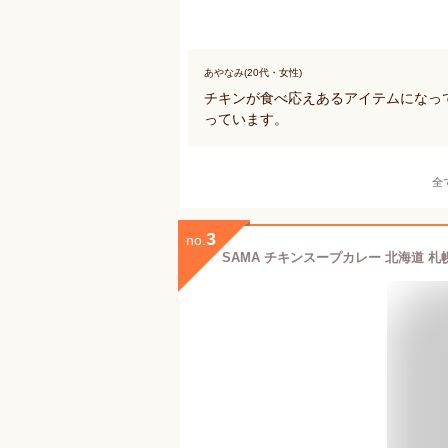
あやなみ(20代・女性)
チキンが食べ応えあるアイテムになっ
っています。
全
3
no.