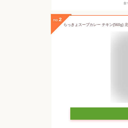
全
2
no.