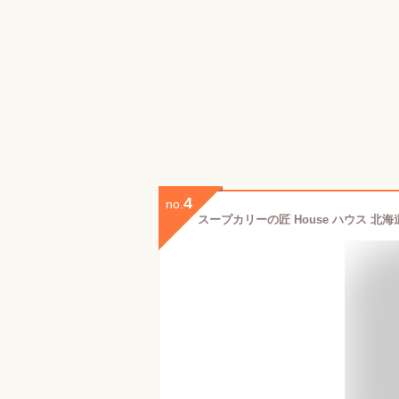
4
no.