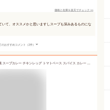
価格と在庫を
楽天
でチェック
>>
ていて、オススメかと思いますしスープも深みあるものにな
てのおすすめコメント（2件）
SAMA チキンスープカレー 北海道 札幌 スープカレー チキンレッグ トマトベース スパイス カレー レトルト お土産 手土産 贈り物 プレゼント ギフト 人気店 名店 お取り寄せバレンタイン