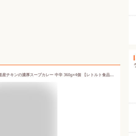
スープカリーの匠 House ハウス 北海道産チキンの濃厚スープカレー 中辛 360g×4個 【レトルト食品】【非常食】【たまご&amp;野菜入り】