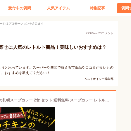
受付中の質問
人気アイテム
特集記事
質問
ージはプロモーションを含みます
293
View
23
コメント
寄せに人気のレトルト商品！美味しいおすすめは？
ようと思っています。スーパーや無印で買える市販品や口コミが良いもの
す。おすすめを教えてください！
ベストオイシー編集部
【ランキング上位入賞！】絶品チキンの札幌スープカレー 2食 セット 送料無料 スープカレー レトルト 人気 カレースープ チキンレッグ スープカレー 北海道 レトルトスープカレー スパイスカレー 保存食 非常食セット ギフト 食品 おとりよせグルメ