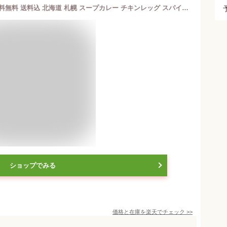
らっきょスープカレー チキン 560g 送料無料 送料込 北海道 札幌 スープカレー チキンレッグ スパイス お土産 手土産 贈り物 プレゼント 人気店 お取り寄せ カレー レトルト ギフト 名店 御中元 御歳暮 お返し お祝い 内祝
ショップでみる
価格と在庫を
楽天
でチェック
>>