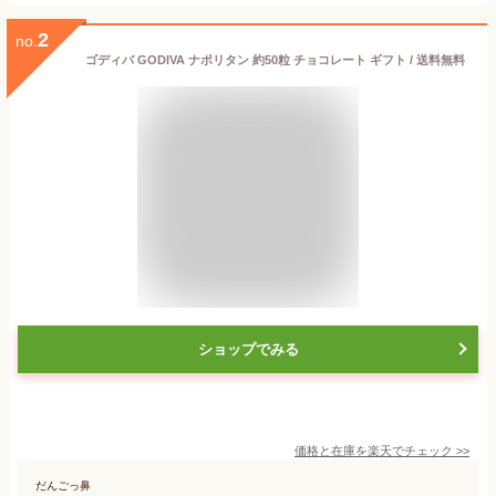
2
no.
ゴディバ GODIVA ナポリタン 約50粒 チョコレート ギフト / 送料無料
ショップでみる
価格と在庫を
楽天
でチェック
>>
だんごっ鼻