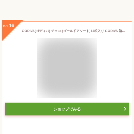
16
no.
GODIVA(ゴディバ) チョコ (ゴールドアソート)14粒入り GODIVA 箱入り[並行輸入品]
ショップでみる