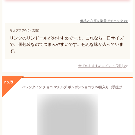
価格と在庫を
楽天
でチェック
>>
ちょプラ(40代・女性)
リンツのリンドールがおすすめですよ。これなら一口サイズ
で、個包装なのでつまみやすいです。色んな味が入っていま
す。
全てのおすすめコメント
(
2
件)
>
5
no.
バレンタイン チョコ マチルダ ボンボンショコラ 24個入り（手提げ袋付き） チョコレート バレンタインチョコ かわいい おしゃれ 高級 1粒 高級感 ボンボン ショコラ トリュフ ギフト 人気 本命 義理 友チョコ 職場 ショコラトリー ショコラティエ マチルダ 広島 VD