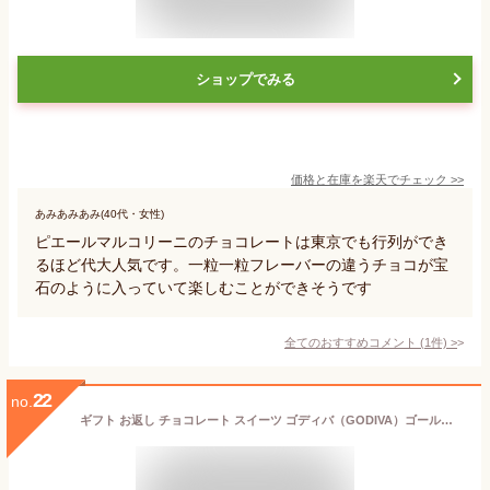
ショップでみる
価格と在庫を
楽天
でチェック
>>
あみあみあみ(40代・女性)
ピエールマルコリーニのチョコレートは東京でも行列ができ
るほど代大人気です。一粒一粒フレーバーの違うチョコが宝
石のように入っていて楽しむことができそうです
全てのおすすめコメント
(
1
件)
>
22
no.
ギフト お返し チョコレート スイーツ ゴディバ（GODIVA）ゴールド コレクション（20粒入）