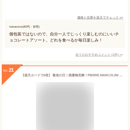
価格と在庫を
楽天
でチェック
>>
nanacoco(40代・女性)
個包装ではないので、自分一人でじっくり楽しむのにいいチ
ョコレートアソート。どれを食べるか毎日楽しみ！
全てのおすすめコメント
(
1
件)
>
21
no.
【楽天カードで6倍】 敬老の日！残暑御見舞！PIERRE MARCOLINI ピエールマルコリーニ 10個入り スイーツ 花 セット ギフト プレゼント 誕生日プレゼント 内祝い 詰め合わせ おしゃれ お取り寄せ 食品 母 女友達 女性 健康【クール便】】