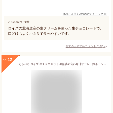
価格と在庫を
Amazon
でチェック
>>
ここあ(50代・女性)
ロイズの北海道産の生クリームを使った生チョコレートで、
口どけもよく小ぶりで食べやすいです。
全てのおすすめコメント
(
6
件)
>
12
no.
えらべる ロイズ 生チョコセット 4箱 詰め合わせ【オーレ・抹茶・シャンパン等から】 北海道 お土産 ギフト スイーツ プレゼント プチギフト 誕生日 贈り物 人気 おすすめ ロングセラー お歳暮 クリスマス バレンタイン ホワイトデー 当店はroyce'正規取扱点です 選べる