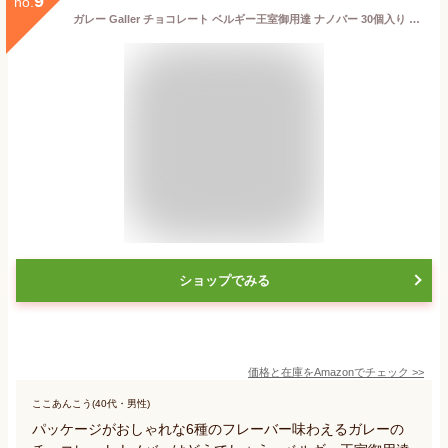
9
no.
ガレー Galler チョコレート ベルギー王室御用達 ナノバー 30個入り バレンタイン お年賀 ギフト スイーツ お菓子 個包装 お取り寄せ 手さげ袋付き
ショップでみる
価格と在庫を
Amazon
でチェック
>>
ここあんこう(40代・男性)
パッケージがおしゃれな6種のフレーバー味わえるガレーの