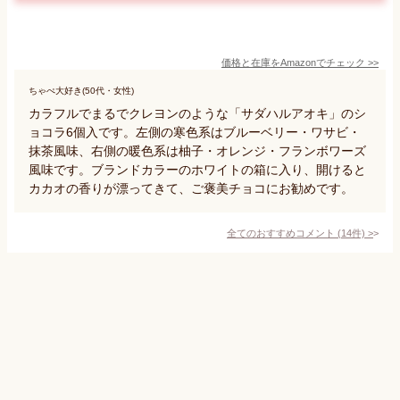
価格と在庫を
Amazon
でチェック
>>
ちゃぺ大好き(50代・女性)
カラフルでまるでクレヨンのような「サダハルアオキ」のシ
ョコラ6個入です。左側の寒色系はブルーベリー・ワサビ・
抹茶風味、右側の暖色系は柚子・オレンジ・フランボワーズ
風味です。ブランドカラーのホワイトの箱に入り、開けると
カカオの香りが漂ってきて、ご褒美チョコにお勧めです。
全てのおすすめコメント
(
14
件)
>