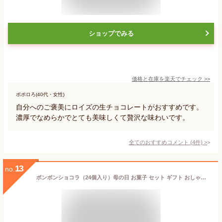
ショップでみる
価格と在庫を
楽天
でチェック
>>
ポポロろ(40代・女性)
自分へのご褒美にロイズの生チョコレートがおすすめです。
濃厚でなめらかでとても美味しくて贅沢な味わいです。
全てのおすすめコメント
(
4
件)
>
13
no.
ボンボンショコラ（24個入り）母の日 お菓子 セット ギフト おしゃれ チョコレート 高級 お祝い 春ギフト 入学 就職 手土産 ギフト 高級ショコラ 贈り物 チョコレート ボンボン 白金 麻布 茗荷谷 チョコレート おしゃれ ボンボン チョコレート ギフト デカダンス