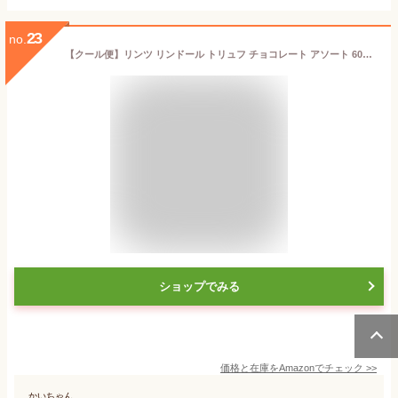
23
no.
【クール便】リンツ リンドール トリュフ チョコレート アソート 600g (4種 約48個) ＜ダーク・ヘーゼルナッツ・ミルク・ホワイト＞／ Lindt LINDOR ASSORTED CHOCOLATE 600g DARK,WHITE,HAZELNUT,MILK
ショップでみる
価格と在庫を
Amazon
でチェック
>>
かいちゃん