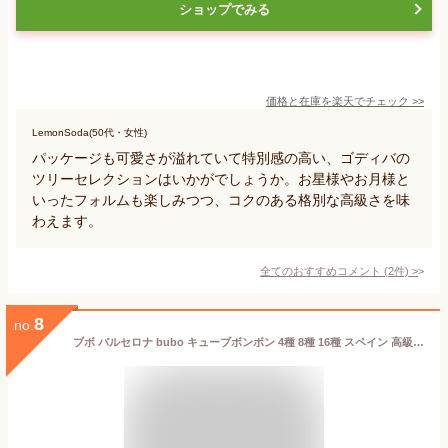
ショップでみる
価格と在庫を
楽天
でチェック
>>
LemonSoda(50代・女性)
パッケージも可愛さが溢れていて特別感の高い、ゴディバの
ツリーセレクションはいかがでしょうか。お星様やお月様と
いったフォルムも楽しみつつ、コクのある格別な高級さを味
わえます。
全てのおすすめコメント
(
2
件)
>
8
no.
ブボ バルセロナ bubo キューブボンボン 4種 8種 16種 スペイン 高級チョコレート 母の日ギフト