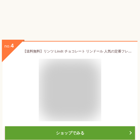
4
no.
【送料無料】リンツ Lindt チョコレート リンドール 人気の定番フレーバー10種24個入アソート [Aタイプ]｜プレゼント ギフト スイーツ お菓子 チョコ 洋菓子 詰め合わせ 個包装 プチギフト 可愛い おしゃれ 洋菓子 誕生日 リンツチョコ
ショップでみる