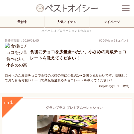
受付中
人気アイテム
マイページ
本ページはプロモーションを含みます
最終更新日：2026/08/05
6299
View
28
コメント
食後にチョコを少量食べたい。小さめの高級チョコ
レートを教えてください！
自分へのご褒美チョコで食後のお茶の時に少量の1〜２個つまみたいです。美味しく
て見た目も可愛いく一口で高級感溢れるチョコレートを教えてください！
kksydney(50代・男性)
1
no.
グランプラス プレミアムセレクション