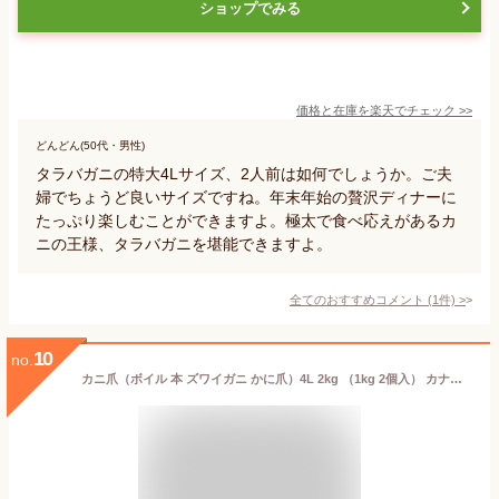
ショップでみる
価格と在庫を
楽天
でチェック
>>
どんどん(50代・男性)
タラバガニの特大4Lサイズ、2人前は如何でしょうか。ご夫
婦でちょうど良いサイズですね。年末年始の贅沢ディナーに
たっぷり楽しむことができますよ。極太で食べ応えがあるカ
ニの王様、タラバガニを堪能できますよ。
全てのおすすめコメント
(
1
件)
>
10
no.
カニ爪（ボイル 本 ズワイガニ かに爪）4L 2kg （1kg 2個入） カナダ産 殻付き 特大サイズ【送料無料】北海道、沖縄へは700円加算 極上品 食欲の秋 グルメ 季節のギフト お歳暮 帰省暮 おつまみ お取り寄せ 酒の肴 プレゼント