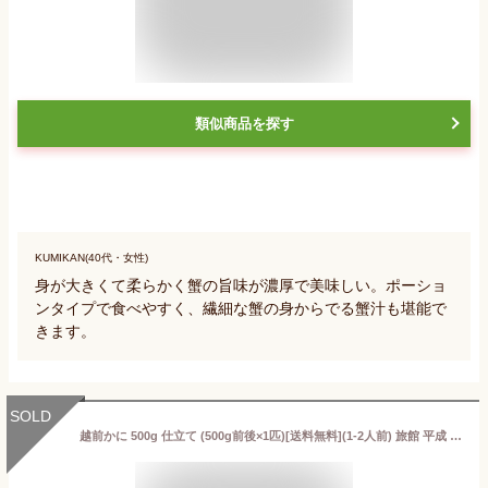
類似商品を探す
KUMIKAN(40代・女性)
身が大きくて柔らかく蟹の旨味が濃厚で美味しい。ポーショ
ンタイプで食べやすく、繊細な蟹の身からでる蟹汁も堪能で
きます。
SOLD
越前かに 500g 仕立て (500g前後×1匹)[送料無料](1-2人前) 旅館 平成 未冷凍 タグ 茹で 姿 カニ 蟹 ずわい ズワイ ずわいがに ズワイガニ かに鍋 かに 通販 お取り寄せ 越前がに 越前ガニ 専門店 福井 ふるさと納税 ギフト グルメ プレゼント 解禁