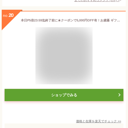
20
no.
本日P5倍23:59迄終了前に★クーポンで5,000円OFF有！お歳暮 ギフト プレゼント【特大5Lサイズ/棒肉100％】プレミアム生ずわいがに棒ポーション900g(450g×2p) or お得な1.8kgも選べる！ カニしゃぶ かにしゃぶ 刺身 かに刺し 御歳暮 ズワイガニ かに カニ 蟹 むき身 送料無料
ショップでみる
価格と在庫を
楽天
でチェック
>>