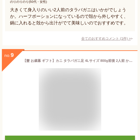
のりのりのり(50代・女性)
大きくて身入りのいい2人前のタラバガニはいかがでしょう
か。ハーフポーションになっているので殻から外しやすく、
鍋に入れると殻から出汁がでて美味しいのでおすすめです。
全てのおすすめコメント
(
1
件)
>
9
no.
【蟹 お歳暮 ギフト】カニ タラバガニ足 4Lサイズ 800g前後 2人前 かに ギフト 蟹 たらばがに タラバ蟹 たらば 蟹 足 カニ足 かに足 送料無料 かに お歳暮 カニ 海鮮 バーベキュー 食べ物 gift set かに 御歳暮 ギフト 食品 ごちそう 蟹 北国 カニ お 鍋 present 年末 年始