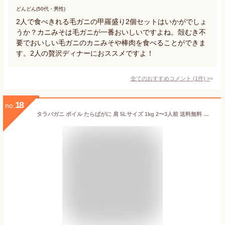
どんどん(50代・男性)
2人で食べきれる毛ガニの甲羅盛り2個セットはいかがでしょ
うか？カニみそは毛ガニが一番おいしいですよね。殻むき不
要でおいしい毛ガニのカニみそや棒肉を食べることができま
す。2人の贅沢ディナーにおススメですよ！
全てのおすすめコメント
(
1
件)
>
18
no.
タラバガニ ボイル たらばがに 肩 5Lサイズ 1kg 2〜3人前 送料無料 身入りが良く味も濃厚なたらば蟹を厳選 【かに/カニ/蟹/タラバ蟹】【ギフト/プレゼント/贈答/海鮮/高級】