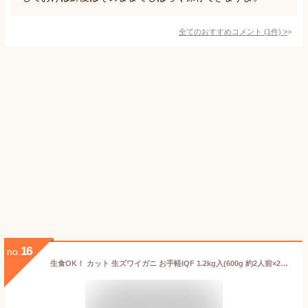
全てのおすすめコメント
(
1
件)
>
16
no.
生食OK！ カット 生ズワイガニ お手軽IQF 1.2kg入(600g 約2人前×2個セット) ロシア産 送料無料 かに カニ 蟹 お刺身 でも カニ鍋 でも