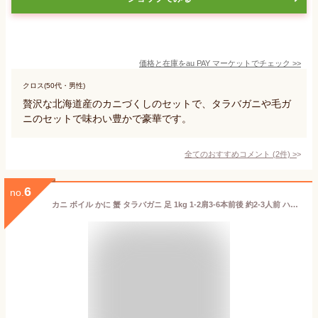
価格と在庫を
au PAY マーケット
でチェック
>>
クロス(50代・男性)
贅沢な北海道産のカニづくしのセットで、タラバガニや毛ガ
ニのセットで味わい豊かで豪華です。
全てのおすすめコメント
(
2
件)
>
6
no.
カニ ボイル かに 蟹 タラバガニ 足 1kg 1-2肩3-6本前後 約2-3人前 ハサミ 北国からの贈り物