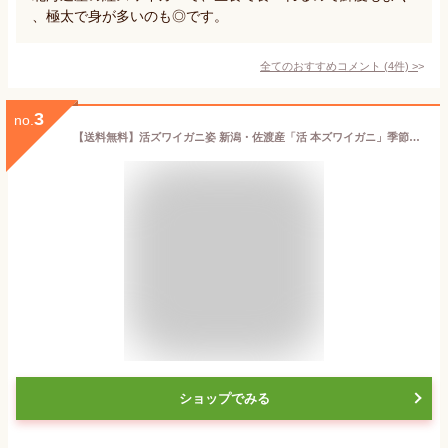
、極太で身が多いのも◎です。
全てのおすすめコメント
(
4
件)
>
3
no.
【送料無料】活ズワイガニ姿 新潟・佐渡産「活 本ズワイガニ」季節限定（生 本ずわい蟹）400g以上 2杯
ショップでみる