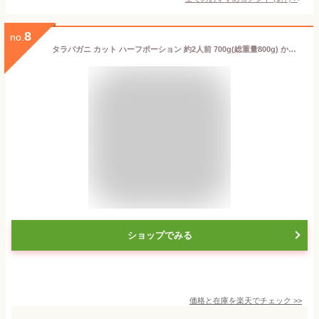
8
no.
タラバガニ カット ハーフポーション 約2人前 700g(総重量800g) かに ギフト カニ 蟹 たらばがに
ショップでみる
価格と在庫を
楽天
でチェック
>>