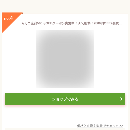
4
no.
★カニ全品500円OFFクーポン実施中！★＼衝撃！2800円OFF2個買いクーポン配布中！／特大7L〜5L生ずわい半むき身 1.8kg超◇総重量約2.3kg【送料無料】［ 剥き身 生ずわい蟹 ズワイ蟹 ］
ショップでみる
価格と在庫を
楽天
でチェック
>>