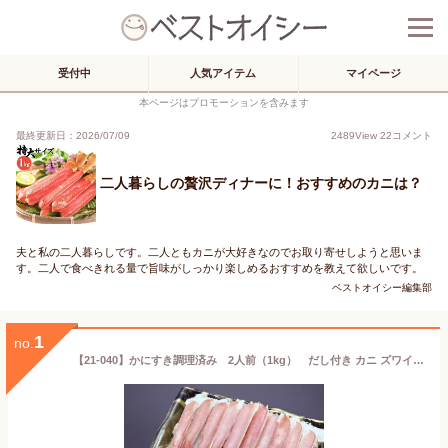
受付中
人気アイテム
マイページ
本ページはプロモーションを含みます
最終更新日：2026/07/09
2489
View
22
コメント
二人暮らしの贅沢ディナーに！おすすめのカニは？
夫と私の二人暮らしです。二人ともカニが大好きなのでお取り寄せしようと思いま
す。二人で食べきれる量で旨味がしっかり楽しめるおすすめを教えて欲しいです。
ベストオイシー編集部
1
no.
【21-040】かにすき調理済み 2人前（1kg） だし付き カニ ズワイガニ 送料無料 かに 蟹 ギフト お取り寄せグルメ