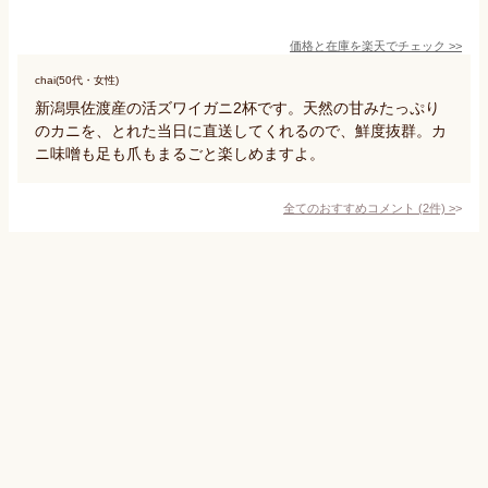
価格と在庫を
楽天
でチェック
>>
chai(50代・女性)
新潟県佐渡産の活ズワイガニ2杯です。天然の甘みたっぷり
のカニを、とれた当日に直送してくれるので、鮮度抜群。カ
ニ味噌も足も爪もまるごと楽しめますよ。
全てのおすすめコメント
(
2
件)
>