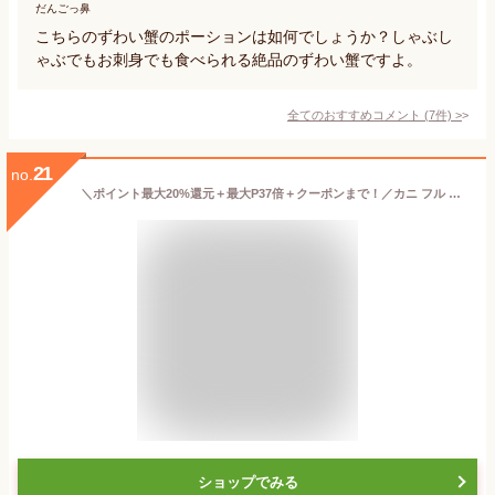
だんごっ鼻
こちらのずわい蟹のポーションは如何でしょうか？しゃぶし
ゃぶでもお刺身でも食べられる絶品のずわい蟹ですよ。
全てのおすすめコメント
(
7
件)
>
21
no.
＼ポイント最大20%還元＋最大P37倍＋クーポンまで！／カニ フル ポーション 太脚棒肉のみ100% 1kg 特大 生 プレミアム ワイガニ かに ズワイ蟹 刺身 蟹 鍋用 しゃぶしゃぶ セット ギフト プレゼント
ショップでみる