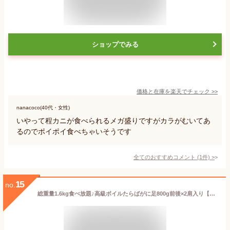
ショップでみる
価格と在庫を
楽天
でチェック
>>
nanacoco(40代・女性)
いやって程カニが食べられるメガ盛りですがカラがむいてあ
るのでポイポイ食べちゃいそうです
全てのおすすめコメント
(
1
件)
>
15
no.
総重量1.6kg食べ放題♪高級ボイルたらばがに足800g前後×2肩入り【蟹】【かに】【カニ】