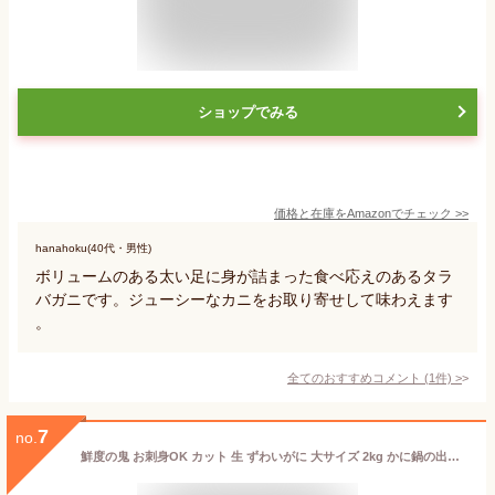
ショップでみる
価格と在庫を
Amazon
でチェック
>>
hanahoku(40代・男性)
ボリュームのある太い足に身が詰まった食べ応えのあるタラ
バガニです。ジューシーなカニをお取り寄せして味わえます
。
全てのおすすめコメント
(
1
件)
>
7
no.
鮮度の鬼 お刺身OK カット 生 ずわいがに 大サイズ 2kg かに鍋の出汁・特製かにつみれのオマケ付き