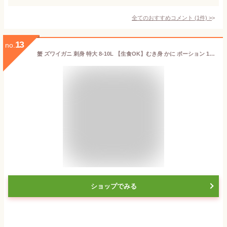
全てのおすすめコメント
(
1
件)
>
13
no.
蟹 ズワイガニ 刺身 特大 8-10L 【生食OK】むき身 かに ポーション 1kg (16-20本) 即日発送 ズワイガニ 新鮮な船内冷凍 蟹 ズワイ蟹 刺身 かにしゃぶ 蟹しゃぶ しゃぶしゃぶ用 剥き身 極太 おせち ずわい蟹 カニ かに鍋 お歳暮 ギフト 送料無料
ショップでみる