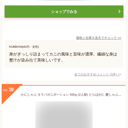
ショップでみる
価格と在庫を
楽天
でチェック
>>
KUMIKAN(40代・女性)
身がぎっしり詰まってカニの風味と旨味が濃厚。繊細な身は
蟹汁が染み出て美味しいです。
全てのおすすめコメント
(
1
件)
>
19
no.
かにしゃぶ タラバガニポーション 500g (2人前) たらばがに 蟹しゃぶ カニ しゃぶしゃぶ 高級ギフト お取り寄せ 御歳暮 お歳暮 御年賀 お正月 冬ギフト 寒中見舞い 福袋 敬老