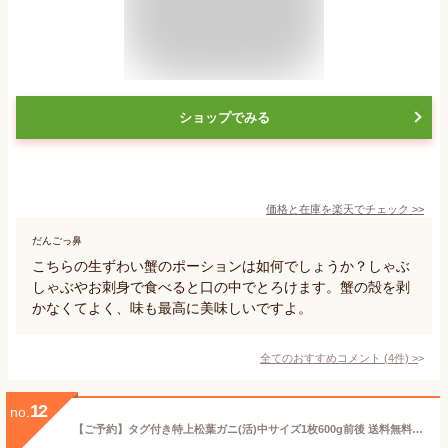
ショップでみる
価格と在庫を
楽天
でチェック
>>
だんごっ鼻
こちらの生ずわい蟹のポーションは如何でしょうか？しゃぶ
しゃぶやお刺身で食べると口の中でとろけます。蟹の殻を剥
かなくてよく、味も最高に美味しいですよ。
全てのおすすめコメント
(
4
件)
>
12
no.
【ご予約】タグ付き特上松葉ガニ(活)中サイズ1枚600g前後 送料無料 (ずわい蟹 ずわいがに ズワイガニ かに カニ 蟹 生 松葉がに 姿 刺身)