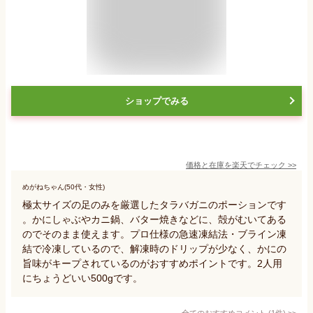
ショップでみる
価格と在庫を
楽天
でチェック
>>
めがねちゃん(50代・女性)
極太サイズの足のみを厳選したタラバガニのポーションです
。かにしゃぶやカニ鍋、バター焼きなどに、殻がむいてある
のでそのまま使えます。プロ仕様の急速凍結法・ブライン凍
結で冷凍しているので、解凍時のドリップが少なく、かにの
旨味がキープされているのがおすすめポイントです。2人用
にちょうどいい500gです。
全てのおすすめコメント
(
1
件)
>