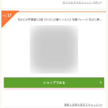
全てのおすすめコメント
(
1
件)
>
17
no.
毛がにの甲羅盛り2個【ケガニの蟹ミソ入り】毛蟹フレーク 毛ガニ棒肉【北海道産毛蟹】手を汚さないこうら盛り【殻むき不要】三大蟹の1つけがに ボイル毛がに【送料無料】贈答品・ギフトに
ショップでみる
価格と在庫を
楽天
でチェック
>>