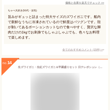
価格と在庫を
楽天
でチェック
>>
ちゃぺ大好き(50代・女性)
旨みがギュッと詰まった特大サイズのズワイガニです。船内
で新鮮なうちに冷凍されているので鮮度はバツグンです。殻
が剝いてあるポーションカットなので食べやすく、贅沢な脚
肉だけの1kgでお刺身でもしゃぶしゃぶでも、色々なお料理
で楽しめます。
全てのおすすめコメント
(
15
件)
>
14
no.
生ズワイガニ・生紅ズワイガニ＆甲羅盛りセット 日テレポシュレ（日本テレビ 通販）