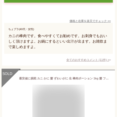
価格と在庫を
楽天
でチェック
>>
ちょプラ(40代・女性)
カニの棒肉です。食べやすくてお勧めです。お刺身でもおい
しく頂けますよ。お鍋にするといい出汁が出ます。お雑炊ま
で楽しめますよ。
全てのおすすめコメント
(
11
件)
>
SOLD
最安値に挑戦 カニ かに 蟹 ずわいがに 生 棒肉ポーション 1kg 蟹 フルポーション 解凍前 2-3人前 ポーション 訳あり むき身 カニしゃぶ 刺身 カニ ポーション カニ 足 ズワイ蟹 送料無料 お歳暮 お中元 ギフト