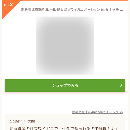
2
no.
刺身用 北海道産 3L～4L 極太 紅ズワイガニ ポーション (生食 むき身 一番脚 ギフト) (1kg)
ショップでみる
価格と在庫を
Amazon
でチェック
>>
ここあ(50代・女性)
北海道産の紅ズワイガニで、生食で食べれるので鮮度もよく