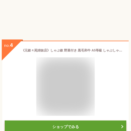
4
no.
《元叙々苑姉妹店》しゃぶ叙 野菜付き 黒毛和牛 A5等級 しゃぶしゃぶセット 2人前【 牛しゃぶ しゃぶしゃぶ セット しゃぶしゃぶセット 肉 牛肉 牛 黒毛和牛 和牛 野菜 2人前 お取り寄せ グルメ 肉 冷蔵 高級 贈答用 贈答 お中元 御中元 ギフト プレゼント 】
ショップでみる