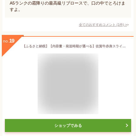
A5ランクの霜降りの最高級リブロースで、口の中でとろけま
すよ。
全てのおすすめコメント
(
1
件)
>
19
no.
【ふるさと納税】【内容量・発送時期が選べる】佐賀牛赤身スライス 400g or 600g or 1.2kg or 1.8kg or 2.4kg ／ 牛肉 佐賀牛 赤身 スライス パック モモ ウデ すき焼き しゃぶしゃぶ 薄切り A4 A5 黒毛和牛 ブランド牛 国産 佐賀県 玄海町 ＼レビューキャンペーン実施中／
ショップでみる