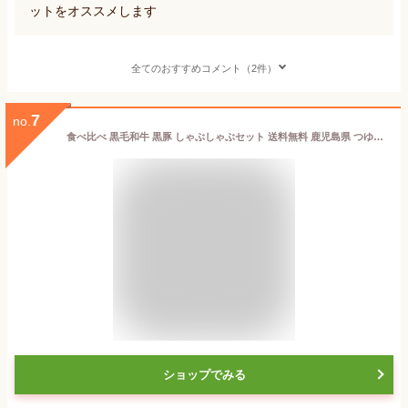
ットをオススメします
全てのおすすめコメント（2件）
7
no.
食べ比べ 黒毛和牛 黒豚 しゃぶしゃぶセット 送料無料 鹿児島県 つゆ付 400g~800g 高級 霜降り 牛肉 しゃぶしゃぶ すき焼き 肉 プレゼント お祝い お返し お取り寄せ グルメ ギフト 国産 お肉 お歳暮 御歳暮 ハロウィン
ショップでみる