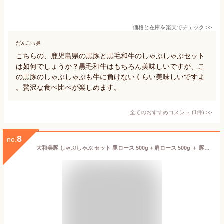
価格と在庫を
楽天
でチェック
>>
だんごっ鼻
こちらの、鹿児島県の黒豚と黒毛和牛のしゃぶしゃぶセット
は如何でしょうか？黒毛和牛はもちろん美味しいですが、こ
の黒豚のしゃぶしゃぶも牛に負けないくらい美味しいですよ
。贅沢な食べ比べが楽しめます。
全てのおすすめコメント
(
1
件)
>
8
no.
大和美豚 しゃぶしゃぶ セット 豚ロース 500g + 肩ロース 500g ＋ 豚バラ肉 500g （ゴマだれ、または特製ポン酢を3本サービス！）しゃぶしゃぶ肉 豚しゃぶ 大和美豚 豚肉 送料無料 あす楽対応 冷凍便