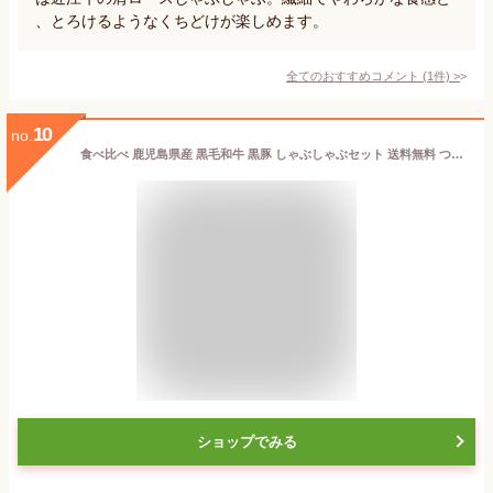
、とろけるようなくちどけが楽しめます。
全てのおすすめコメント
(
1
件)
>
10
no.
食べ比べ 鹿児島県産 黒毛和牛 黒豚 しゃぶしゃぶセット 送料無料 つゆ付 400g~800g 高級 霜降り 牛肉 しゃぶしゃぶ すき焼き 肉 プレゼント 内祝い お祝い お返し お取り寄せ グルメ ギフト 和牛 国産 お歳暮 御歳暮 ハロウィン
ショップでみる