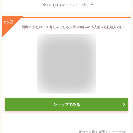
全てのおすすめコメント（4件）
2
no.
飛騨牛 かたロース肉 しゃぶしゃぶ用 700g ●4〜5人前 ●化粧箱入●送料無料●A4A5等級 しゃぶしゃぶ ギフト お肉 肉 ギフト 内祝 お礼 お祝い 内祝い 誕生日 プレゼント 牛肉 霜降り 風呂敷 鍋 食べ物 お取り寄せグルメ PG
ショップでみる
価格と在庫を
楽天
でチェック
>>