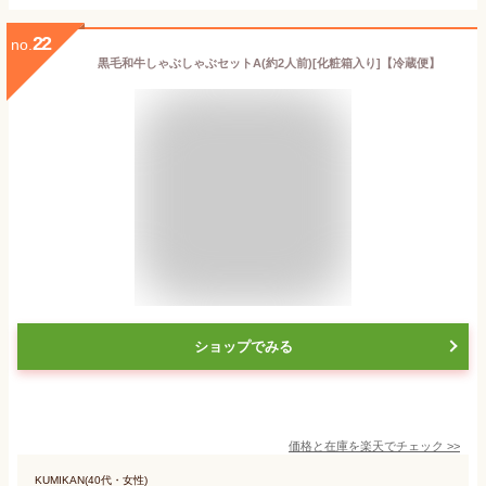
22
no.
黒毛和牛しゃぶしゃぶセットA(約2人前)[化粧箱入り]【冷蔵便】
ショップでみる
価格と在庫を
楽天
でチェック
>>
KUMIKAN(40代・女性)