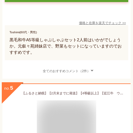
価格と在庫を
楽天
でチェック
>>
Toshimi(60代・男性)
黒毛和牛A5等級しゃぶしゃぶセット2人前はいかがでしょう
か。元叙々苑姉妹店で、野菜もセットになっていますのでお
すすめです。
全てのおすすめコメント（2件）
5
no.
【ふるさと納税】【2月末までに発送】【4等級以上】【近江牛 ウデ】すき焼・しゃぶしゃぶ用【500g】【牛肉】【牛】【a4】【a5】【すき焼き】【しゃぶしゃぶ】【赤身】