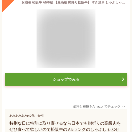
お歳暮 松阪牛 A5等級 【最高級 霜降り松阪牛】 すき焼き しゃぶしゃぶ用 3～4人前(600g) 牛肉/特注木箱入り 証明書付き 松坂牛 牛にく 肉ギフト 贈答 プレゼント 牛肉ギフト 御歳暮
ショップでみる
価格と在庫を
Amazon
でチェック
>>
あみあみあみ(40代・女性)
特別な日に特別に取り寄せるなら日本でも指折りの高級肉を
ぜひ食べて欲しいので松阪牛のＡ5ランクのしゃぶしゃぶセ