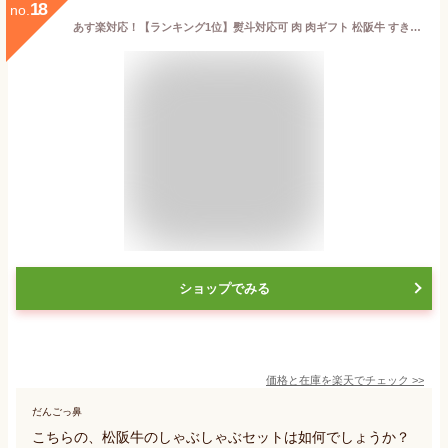
18
no.
あす楽対応！【ランキング1位】熨斗対応可 肉 肉ギフト 松阪牛 すき焼き A5等級 国産 和牛 霜降りロース 600g 黒毛和牛 冷凍便 風呂敷 | ロース 牛肉 リブロース ギフト プレゼント a5 高級 贈り物 国産牛 サーロイン 肉 お肉 贈答 すきやき
ショップでみる
価格と在庫を
楽天
でチェック
>>
だんごっ鼻
こちらの、松阪牛のしゃぶしゃぶセットは如何でしょうか？