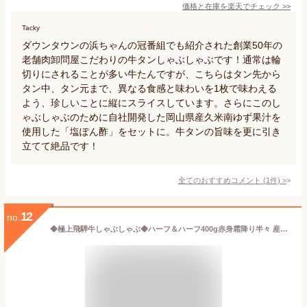
価格と在庫を
楽天
でチェック
>>
Tacky
ダウンタウンの浜ちゃんの冠番組でも紹介された創業50年の
老舗肉卸問屋こだわりの牛タンしゃぶしゃぶです！通常は輪
切りにされることが多い牛たんですが、こちらはタン先から
タン中、タン元まで、異なる食感と味わいを1枚で味わえる
よう、珍しいことに縦にスライスしています。さらにこのし
ゃぶしゃぶのために自社開発した岡山県産久米南ゆず果汁を
使用した「塩ぽん酢」をセットに。牛タンの旨味を更に引き
立てて絶品です！
全てのおすすめコメント
(
1
件)
>
12
no.
◆極上飛騨牛しゃぶしゃぶ◆ハーフ＆ハーフ400g赤身霜降り半々 産地直送 父の日 お中元 贈答 贈り物 プレゼント お返し 結婚記念日 結婚式 引き出物 ギフト 牛肉 和牛 岐阜県 飛騨 おうち割 ふっこう福袋 復袋 お取り寄せグルメ 観光地応援 高級食材 BBQ