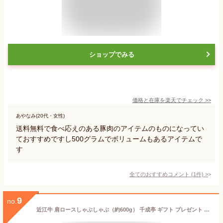
ショップでみる
価格と在庫を
楽天
でチェック
>>
あやなみ(20代・女性)
送料無料で食べ応えのある豚肉のアイテムのものになってい
ておすすめですし500グラムでボリュームもあるアイテムで
す
全てのおすすめコメント
(
1
件)
>
9
no.
近江牛 肩ロースしゃぶしゃぶ（約600g） 千成亭 ギフト プレゼント 贈り物 【代引不可】