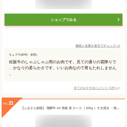
ショップでみる
価格と在庫を
楽天
でチェック
>>
ちょプラ(40代・女性)
松阪牛のしゃぶしゃぶ用のお肉です。見ての通りの霜降りで
、かなりの柔らかさです。いいお肉なので胃もたれしません
。
全てのおすすめコメント
(
1
件)
>
21
no.
【ふるさと納税】 飛騨牛 A5 等級 肩 ロース（ 500g ）すき焼き ・焼肉 用 | 肉のかた山 牛肉 送料無料 M19S10