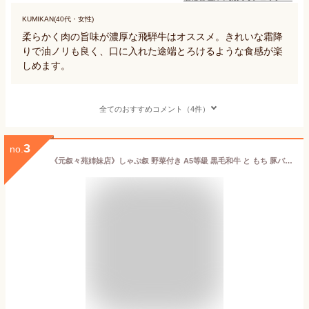
KUMIKAN(40代・女性)
柔らかく肉の旨味が濃厚な飛騨牛はオススメ。きれいな霜降
りで油ノリも良く、口に入れた途端とろけるような食感が楽
しめます。
全てのおすすめコメント（4件）
3
no.
《元叙々苑姉妹店》しゃぶ叙 野菜付き A5等級 黒毛和牛 と もち 豚バラ しゃぶしゃぶセット 3人前【牛しゃぶ 豚しゃぶ 豚 しゃぶしゃぶ セット 肉 牛肉 牛 和牛 豚 豚肉 野菜 野菜付き 3人前 三人前 お取り寄せ お取り寄せグルメ 肉 冷蔵 高級 贈答用 お歳暮 ギフト 】