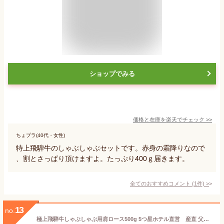
ショップでみる
価格と在庫を
楽天
でチェック
>>
ちょプラ(40代・女性)
特上飛騨牛のしゃぶしゃぶセットです。赤身の霜降りなので
、割とさっぱり頂けますよ。たっぷり400ｇ届きます。
全てのおすすめコメント
(
1
件)
>
13
no.
極上飛騨牛しゃぶしゃぶ用肩ロース500g 5つ星ホテル直営 産直 父の日 お中元 贈答 贈り物 プレゼント お返し 結婚記念日 結婚式 引き出物 ギフト 牛肉 和牛 岐阜県 飛騨 おうち割 ふっこう福袋 復袋 お取り寄せグルメ 観光地応援 高級食材 BBQ