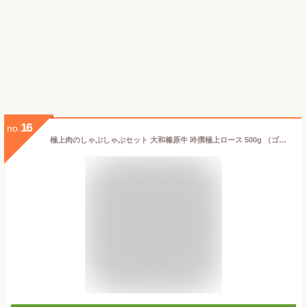
16
no.
極上肉のしゃぶしゃぶセット 大和榛原牛 吟撰極上ロース 500g （ゴマだれ、または特製ポン酢を2本サービス！） 送料無料 牛肉 黒毛和牛 A5 大和榛原牛