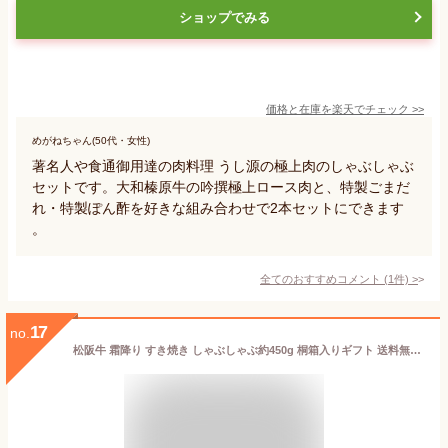
ショップでみる
価格と在庫を
楽天
でチェック
>>
めがねちゃん(50代・女性)
著名人や食通御用達の肉料理 うし源の極上肉のしゃぶしゃぶ
セットです。大和榛原牛の吟撰極上ロース肉と、特製ごまだ
れ・特製ぽん酢を好きな組み合わせで2本セットにできます
。
全てのおすすめコメント
(
1
件)
>
17
no.
松阪牛 霜降り すき焼き しゃぶしゃぶ約450g 桐箱入りギフト 送料無料(一部地域除く)松坂牛 松阪肉 通販 黒毛和牛 牛肉 お祝 贈答 肩 肩ロース 肉 お取り寄せ A4 A5 特産 お歳暮 クリスマス 内祝 御中元 御歳暮