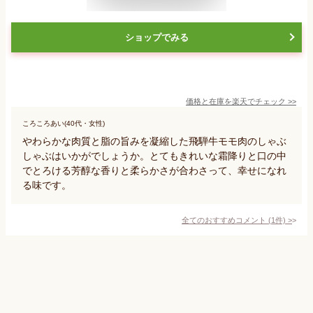
ショップでみる
価格と在庫を
楽天
でチェック
>>
ころころあい(40代・女性)
やわらかな肉質と脂の旨みを凝縮した飛騨牛モモ肉のしゃぶ
しゃぶはいかがでしょうか。とてもきれいな霜降りと口の中
でとろける芳醇な香りと柔らかさが合わさって、幸せになれ
る味です。
全てのおすすめコメント
(
1
件)
>