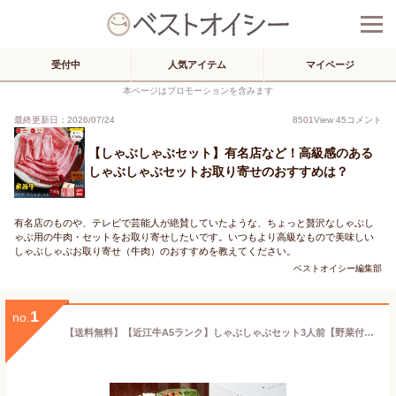
受付中
人気アイテム
マイページ
本ページはプロモーションを含みます
最終更新日：2026/07/24
8501
View
45
コメント
【しゃぶしゃぶセット】有名店など！高級感のある
しゃぶしゃぶセットお取り寄せのおすすめは？
有名店のものや、テレビで芸能人が絶賛していたような、ちょっと贅沢なしゃぶし
ゃぶ用の牛肉・セットをお取り寄せしたいです。いつもより高級なもので美味しい
しゃぶしゃぶお取り寄せ（牛肉）のおすすめを教えてください。
ベストオイシー編集部
1
no.
【送料無料】【近江牛A5ランク】しゃぶしゃぶセット3人前【野菜付き】