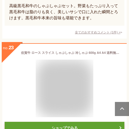
高級黒毛和牛のしゃぶしゃぶセット。野菜もたっぷり入って
黒毛和牛は脂のりも良く、美しいサシで口に入れた瞬間とろ
けます。黒毛和牛本来の旨味も堪能できます。
全てのおすすめコメント
(
1
件)
>
23
no.
佐賀牛 ロース スライス しゃぶしゃぶ 冷しゃぶ 600g A4 A4 送料無料 あす楽 熟成 黒毛和牛 和牛 国産 ギフト 冷蔵 お歳暮 お祝い 内祝 お返し 御礼 プレゼント 贈答用 のし対応 高級 霜降 牛肉 お肉 肉
ショップでみる