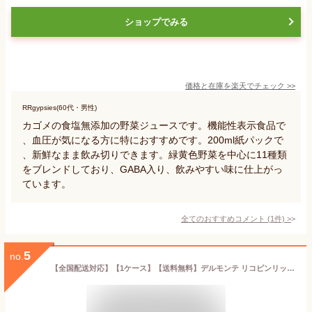
ショップでみる
価格と在庫を
楽天
でチェック
>>
RRgypsies(60代・男性)
カゴメの食塩無添加の野菜ジュースです。機能性表示食品で
、血圧が気になる方に特におすすめです。200ml紙パックで
、新鮮なまま飲み切りできます。緑黄色野菜を中心に11種類
をブレンドしており、GABA入り、飲みやすい味に仕上がっ
ています。
全てのおすすめコメント
(
1
件)
>
5
no.
【全国配送対応】【1ケース】【送料無料】デルモンテ リコピンリッチ 野菜1日分+50g 900ml ペットボトル 12本 ベジタブル 野菜ジュース りこぴん 食塩無添加 無塩