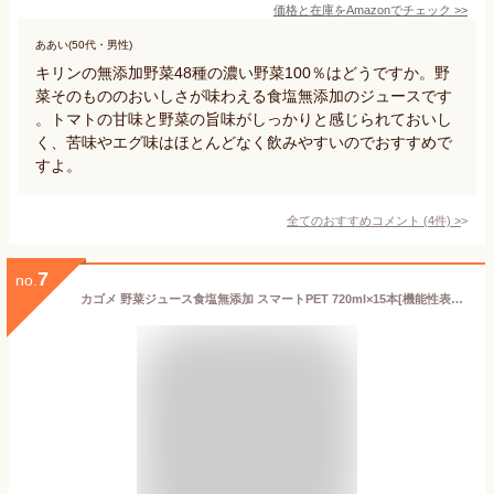
価格と在庫を
Amazon
でチェック
>>
ああい(50代・男性)
キリンの無添加野菜48種の濃い野菜100％はどうですか。野
菜そのもののおいしさが味わえる食塩無添加のジュースです
。トマトの甘味と野菜の旨味がしっかりと感じられておいし
く、苦味やエグ味はほとんどなく飲みやすいのでおすすめで
すよ。
全てのおすすめコメント
(
4
件)
>
7
no.
カゴメ 野菜ジュース食塩無添加 スマートPET 720ml×15本[機能性表示食品]