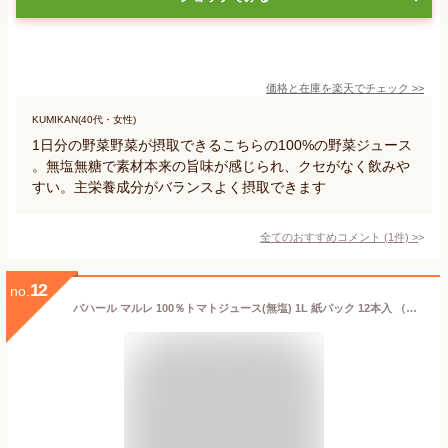
価格と在庫を
楽天
でチェック
>>
KUMIKAN(40代・女性)
1日分の野菜野菜が摂取できるこちらの100%の野菜ジュース
。無塩無糖で素材本来の旨味が感じられ、クセがなく飲みや
すい。主栄養成分がバランスよく摂取できます
全てのおすすめコメント
(
1
件)
>
12
no.
バハール マルレ 100％トマトジュース(無塩) 1L 紙パック 12本入 （野菜ジュース）