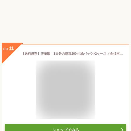
11
no.
【送料無料】伊藤園 1日分の野菜200ml紙パック×2ケース（全48本）【一日分の野菜】【to】【sm】
ショップでみる