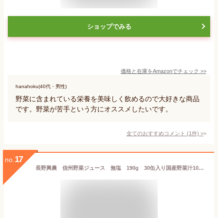
ショップでみる
価格と在庫を
Amazon
でチェック
>>
hanahoku(40代・男性)
野菜に含まれている栄養を美味しく飲めるので大好きな商品
です。野菜が苦手という方にオススメしたいです。
全てのおすすめコメント
(
1
件)
>
17
no.
長野興農 信州野菜ジュース 無塩 190g 30缶入り国産野菜汁100％トマトミックスジュース食塩無添加