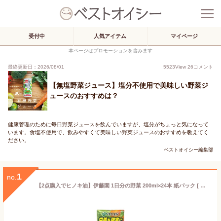
受付中
人気アイテム
マイページ
本ページはプロモーションを含みます
最終更新日：2026/08/01
5523
View
26
コメント
【無塩野菜ジュース】塩分不使用で美味しい野菜ジ
ュースのおすすめは？
健康管理のために毎日野菜ジュースを飲んでいますが、塩分がちょっと気になって
います。食塩不使用で、飲みやすくて美味しい野菜ジュースのおすすめを教えてく
ださい。
ベストオイシー編集部
1
no.
【2点購入でヒノキ油】伊藤園 1日分の野菜 200ml×24本 紙パック [ 一日分の野菜 24本 無塩 無糖 野菜ジュース 野菜汁 100% 200ミリ 栄養管理士 推奨 ] ※キャンセル不可商品 +lt7+【 送料無料 】※北海道・沖縄除く