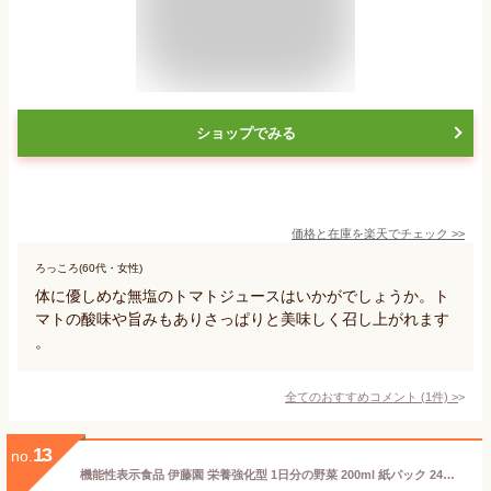
ショップでみる
価格と在庫を
楽天
でチェック
>>
ろっころ(60代・女性)
体に優しめな無塩のトマトジュースはいかがでしょうか。ト
マトの酸味や旨みもありさっぱりと美味しく召し上がれます
。
全てのおすすめコメント
(
1
件)
>
13
no.
機能性表示食品 伊藤園 栄養強化型 1日分の野菜 200ml 紙パック 24本×2ケース（48本）【送料無料（一部地域除く）】 野菜 ジュース にんじん 1 日 分 の 野菜 ITOEN vegetable mix