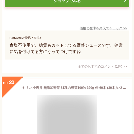
ショップでみる
価格と在庫を
楽天
でチェック
>>
nanacoco(40代・女性)
食塩不使用で、糖質もカットしてる野菜ジュースです、健康
に気を付けてる方にうってつけですね
全てのおすすめコメント
(
1
件)
>
20
no.
キリン 小岩井 無添加野菜 31種の野菜100% 190g 缶 60本 (30本入×2 まとめ買い) 野菜ジュース 〔KIRIN 野菜ジュース 野菜ミックス 缶〕