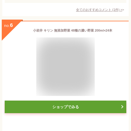
全てのおすすめコメント
(
1
件)
>
6
no.
小岩井 キリン 無添加野菜 48種の濃い野菜 200ml×24本
ショップでみる