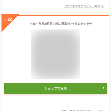
全てのおすすめコメント
(
2
件)
>
22
no.
小岩井 無添加野菜 31種の野菜100% 缶 (190g×30本)
ショップでみる
価格と在庫を
Amazon
でチェック
>>