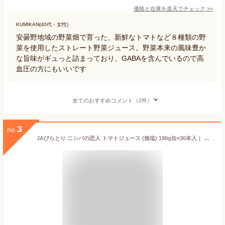
価格と在庫を
楽天
でチェック
>>
KUMIKAN(40代・女性)
安曇野地域の野菜畑で育った、新鮮なトマトなど８種類の野
菜を使用したストレート野菜ジュース。野菜本来の風味豊か
な旨味がギュっと詰まっており、GABAを含んでいるので高
血圧の方にもいいです
全てのおすすめコメント（2件）
3
no.
JAびらとり ニシパの恋人 トマトジュース (無塩) 190g缶×30本入｜ 送料無料 トマトジュース 無塩 野菜ジュース とまと 缶