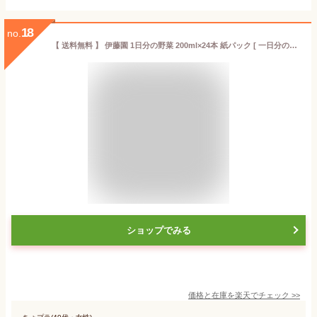
18
no.
【 送料無料 】 伊藤園 1日分の野菜 200ml×24本 紙パック [ 一日分の野菜 24本 無塩 無糖 野菜ジュース 野菜汁 100% 200ミリ 栄養管理士 推奨 健康 ] ※キャンセル不可商品 ※北海道・沖縄は定形外発送 +lt7+※北海道・沖縄は定形外発送
ショップでみる
価格と在庫を
楽天
でチェック
>>