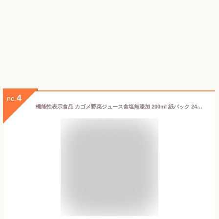
4
no.
機能性表示食品 カゴメ野菜ジュース食塩無添加 200ml 紙パック 24本 1ケース【送料無料（一部地域除く）】 かごめ 野菜 ジュース トマト 食塩 無 添加 KAGOME vegetable fruit mix