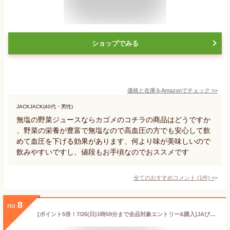
ショップでみる
価格と在庫を
Amazon
でチェック
>>
JACKJACK(40代・男性)
無塩の野菜ジュースならカゴメのコチラの商品はどうですか
、野菜の栄養が豊富で無塩なので高血圧の方でも安心して飲
めて血圧を下げる効果があります、何より味が美味しいので
飲みやすいですし、値段もお手頃なのでおススメです
全てのおすすめコメント
(
1
件)
>
8
no.
[ポイント5倍！7/26(日)1時59分まで全品対象エントリー&購入]JAびらとり ニシパの恋人 トマトジュース (無塩) 190g缶×30本入｜ 送料無料 トマトジュース 無塩 野菜ジュース とまと 缶