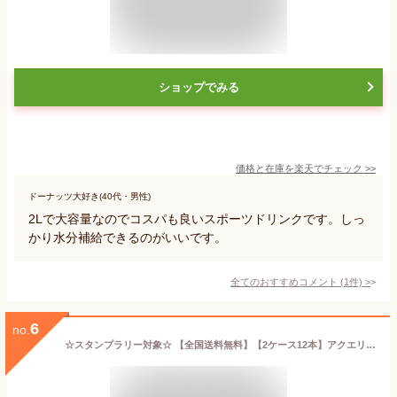
ショップでみる
価格と在庫を
楽天
でチェック
>>
ドーナッツ大好き(40代・男性)
2Lで大容量なのでコスパも良いスポーツドリンクです。しっ
かり水分補給できるのがいいです。
全てのおすすめコメント
(
1
件)
>
6
no.
☆スタンプラリー対象☆ 【全国送料無料】【2ケース12本】アクエリアス ペコらくボトル2LPET スポーツドリンク 熱中症 aquarius | コカコーラ ケース ドリンク 玄関 配達 お得 おすすめ おすすめ 売れ筋