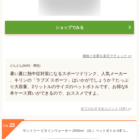
ショップでみる
価格と在庫を
楽天
でチェック
>>
どんどん(50代・男性)
暑い夏に熱中症対策になるスポーツドリンク、人気メーカー
、キリンの「ラブズ スポーツ」はいかがでしょうか？たっぷ
り大容量、2リットルのサイズのペットボトルです。お得な6
本ケース買いができるので、おススメですよ。
全てのおすすめコメント
(
1
件)
>
23
no.
サントリー ビタミンウォーター 2000ml （2L）ペットボトル 6本 1ケース 【送料無料（一部地域除く）】 サントリー 飲料 スポーツドリンク 2リットル スポドリ 2l 熱中 症 対策 水分 塩分 ビタミン 補給 suntory