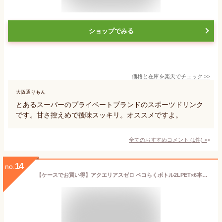
ショップでみる
価格と在庫を
楽天
でチェック
>>
大阪通りもん
とあるスーパーのプライベートブランドのスポーツドリンク
です。甘さ控えめで後味スッキリ。オススメですよ。
全てのおすすめコメント
(
1
件)
>
14
no.
【ケースでお買い得】アクエリアスゼロ ペコらくボトル2LPET×6本【送料無料】【メーカー直送】【代引き不可】