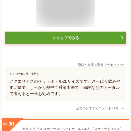
ショップでみる
価格と在庫を
楽天
でチェック
>>
ちょプラ(40代・女性)
アクエリアスのペットボトル2Lサイズです。さっぱり飲みや
すい味で、しっかり熱中症対策出来て、値段などのトータル
で考えると一番お勧めです。
全てのおすすめコメント
(
1
件)
>
10
no.
キリン ラブズ スポーツ 2L ペットボトル 6本入 〔スポーツドリンク〕