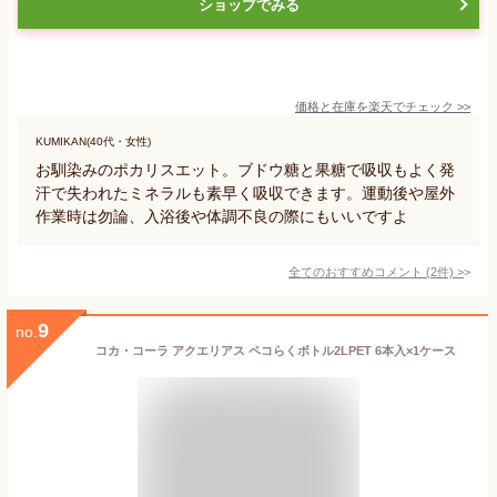
ショップでみる
価格と在庫を
楽天
でチェック
>>
KUMIKAN(40代・女性)
お馴染みのポカリスエット。ブドウ糖と果糖で吸収もよく発
汗で失われたミネラルも素早く吸収できます。運動後や屋外
作業時は勿論、入浴後や体調不良の際にもいいですよ
全てのおすすめコメント
(
2
件)
>
9
no.
コカ・コーラ アクエリアス ペコらくボトル2LPET 6本入×1ケース