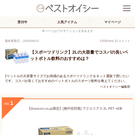
受付中
人気アイテム
マイページ
本ページはプロモーションを含みます
最終更新日：2026/06/21
2309
View
31
コメント
【スポーツドリンク】2Lの大容量でコスパの良いペ
ットボトル飲料のおすすめは？
2リットルの大容量サイズでお得感のあるスポーツドリンクをネット通販で買いたい
です。コスパが良くておすすめのペットボトルのスポーツ飲料を教えてください。
ベストオイシー編集部
1
no.
【Amazon.co.jp限定】[熱中症対策] アクエリアス 2L PET ×8本