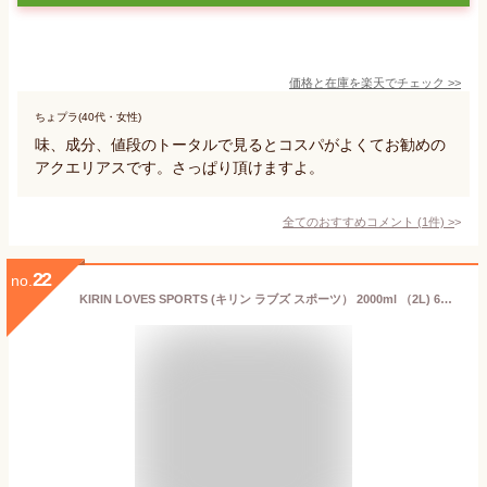
価格と在庫を
楽天
でチェック
>>
ちょプラ(40代・女性)
味、成分、値段のトータルで見るとコスパがよくてお勧めの
アクエリアスです。さっぱり頂けますよ。
全てのおすすめコメント
(
1
件)
>
22
no.
KIRIN LOVES SPORTS (キリン ラブズ スポーツ） 2000ml （2L) 6本 1ケース 【送料無料（一部地域除く）】 キリン ビバレッジ ラブズ スポーツ 2リットル スポドリ 2l 熱中 症 対策 水分 塩分 補給