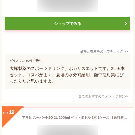
ショップでみる
価格と在庫を
楽天
でチェック
>>
グラスマン(60代・男性)
大塚製薬のスポーツドリンク、ポカリスエットです。2L×6本
セット。コスパがよく、夏場の水分補給用、熱中症対策にぴ
ったりだと思いますよ。
全てのおすすめコメント
(
1
件)
>
19
no.
アサヒ スーパーH2O 2L 2000ml ペットボトル 6本 1ケース 【送料無料（一部地域除く）】