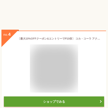
4
no.
〔最大10%OFFクーポン&エントリーでP10倍〕 コカ・コーラ アクエリアス ゼロ 2L ペットボトル 12本 (6本入×2 まとめ買い) 〔熱中症対策 スポーツドリンク〕
ショップでみる