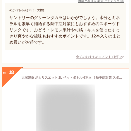
価格と在庫を
楽天
でチェック
>>
めがねちゃん(50代・女性)
サントリーのグリーンダカラはいかがでしょう。水分とミネ
ラルを素早く補給する熱中症対策にもおすすめのスポーツド
リンクです。ぶどう・レモン果汁や柑橘エキスを使ったすっ
きり爽やかな後味もおすすめポイントです。12本入りのまと
め買いがお得です。
全てのおすすめコメント
(
1
件)
>
18
no.
大塚製薬 ポカリスエット 2L ペットボトル 6本入 〔熱中症対策 スポーツドリンク〕