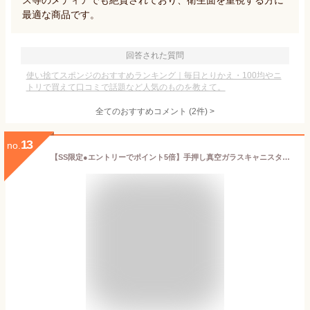
ス等のメディアでも絶賛されており、衛生面を重視する方に
最適な商品です。
回答された質問
使い捨てスポンジのおすすめランキング｜毎日とりかえ・100均やニ
トリで買えて口コミで話題など人気のものを教えて。
全てのおすすめコメント
(
2
件)
>
13
no.
【SS限定●エントリーでポイント5倍】手押し真空ガラスキャニスター(RL01) Mサイズ Lサイズ ニトリ