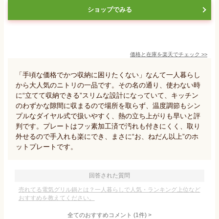
ショップでみる
価格と在庫を
楽天
でチェック
>>
「手頃な価格でかつ収納に困りたくない」なんて一人暮らし
から大人気のニトリの一品です。その名の通り、使わない時
に“立てて収納できる”スリムな設計になっていて、キッチン
のわずかな隙間に収まるので場所を取らず、温度調節もシン
プルなダイヤル式で扱いやすく、熱の立ち上がりも早いと評
判です。プレートはフッ素加工済で汚れも付きにくく、取り
外せるので手入れも楽にでき、まさに“お、ねだん以上”のホ
ットプレートです。
回答された質問
売れてる電気グリル鍋とは？一人暮らしで人気・ランキング上位など
おすすめを教えてください。
全てのおすすめコメント
(
1
件)
>