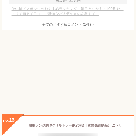
回答された質問
使い捨てスポンジのおすすめランキング｜毎日とりかえ・100均やニ
トリで買えて口コミで話題など人気のものを教えて。
全てのおすすめコメント
(
1
件)
>
16
no.
簡単レンジ調理グリルトレー(KY075)【玄関先迄納品】 ニトリ