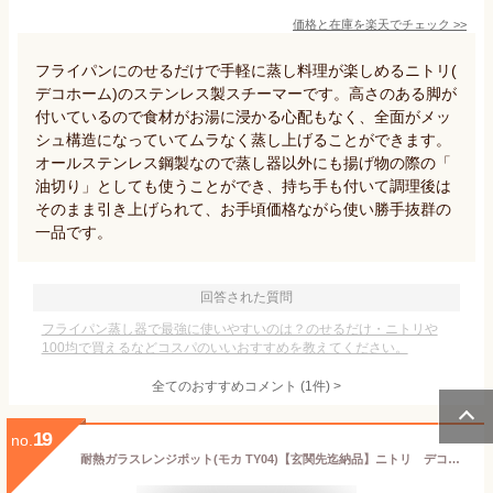
価格と在庫を
楽天
でチェック
>>
フライパンにのせるだけで手軽に蒸し料理が楽しめるニトリ(
デコホーム)のステンレス製スチーマーです。高さのある脚が
付いているので食材がお湯に浸かる心配もなく、全面がメッ
シュ構造になっていてムラなく蒸し上げることができます。
オールステンレス鋼製なので蒸し器以外にも揚げ物の際の「
油切り」としても使うことができ、持ち手も付いて調理後は
そのまま引き上げられて、お手頃価格ながら使い勝手抜群の
一品です。
回答された質問
フライパン蒸し器で最強に使いやすいのは？のせるだけ・ニトリや
100均で買えるなどコスパのいいおすすめを教えてください。
全てのおすすめコメント
(
1
件)
>
19
no.
耐熱ガラスレンジポット(モカ TY04)【玄関先迄納品】ニトリ デコホーム