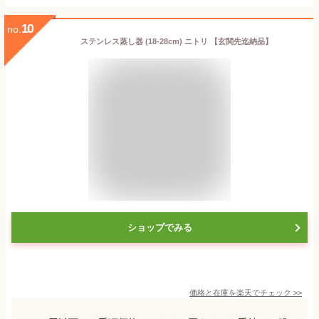
10
no.
ステンレス蒸し器 (18-28cm) ニトリ 【玄関先迄納品】
ショップでみる
価格と在庫を
楽天
でチェック
>>