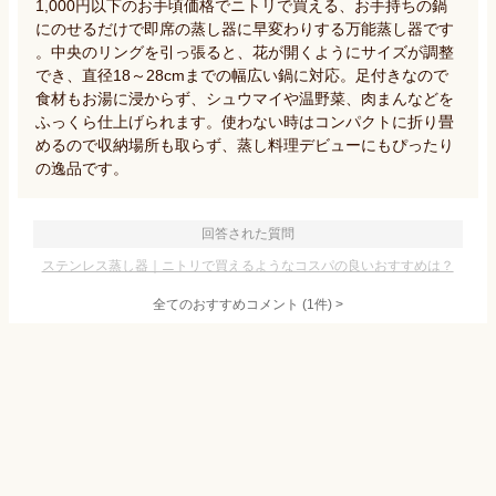
1,000円以下のお手頃価格でニトリで買える、お手持ちの鍋
にのせるだけで即席の蒸し器に早変わりする万能蒸し器です
。中央のリングを引っ張ると、花が開くようにサイズが調整
でき、直径18～28cmまでの幅広い鍋に対応。足付きなので
食材もお湯に浸からず、シュウマイや温野菜、肉まんなどを
ふっくら仕上げられます。使わない時はコンパクトに折り畳
めるので収納場所も取らず、蒸し料理デビューにもぴったり
の逸品です。
回答された質問
ステンレス蒸し器｜ニトリで買えるようなコスパの良いおすすめは？
全てのおすすめコメント
(
1
件)
>