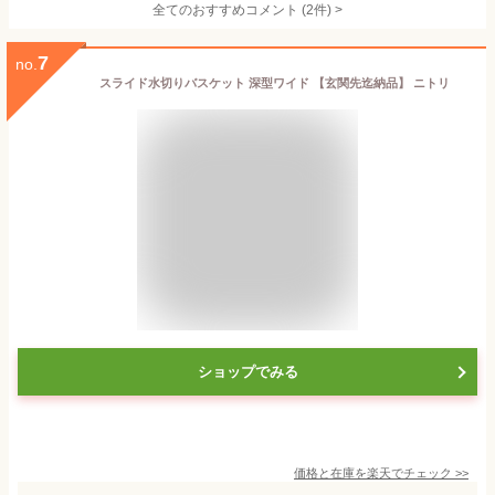
全てのおすすめコメント
(
2
件)
>
7
no.
スライド水切りバスケット 深型ワイド 【玄関先迄納品】 ニトリ
ショップでみる
価格と在庫を
楽天
でチェック
>>