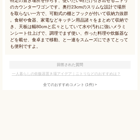
特定の置き場所を作らず、使いたい時だけ引き出せるニトリ
のカウンターワゴンです。奥行23cmのスリムな設計で場所
を取らない一方で、可動式の棚とフックが付いて収納力抜群
。食材や食器、家電などキッチン用品諸々をまとめて収納で
き、天板は幅80cmと広々としていて水や汚れに強いメラミ
ンシート仕上げで、調理でまず使い、作った料理や炊飯器な
どを載せ、食卓まで移動、と一連をスムーズにできてとって
も便利ですよ。
回答された質問
一人暮らしの炊飯器置き場アイデア｜ニトリなどのおすすめは？
全てのおすすめコメント
(
1
件)
>