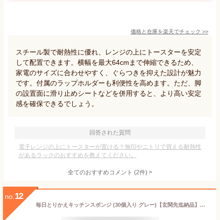
価格と在庫を
楽天
でチェック
>>
スチール製で耐熱性に優れ、レンジの上にトースターを安定
して配置できます。横幅を最大64cmまで伸縮できるため、
家電のサイズに合わせやすく、ぐらつきを抑えた設計が魅力
です。付属のラップホルダーも利便性を高めます。ただ、脚
の設置面に滑り止めシートなどを併用すると、より高い安定
感を確保できるでしょう。
回答された質問
電子レンジの上にトースターが置ける？無印やニトリで買える耐熱性
があるラックのおすすめを教えてください。
全てのおすすめコメント
(
2
件)
>
12
no.
毎日とりかえキッチンスポンジ (30個入り グレー)【玄関先迄納品】 ニトリ 【期間限定価格：4/6まで】 みんなの新生活応援キャンペーン