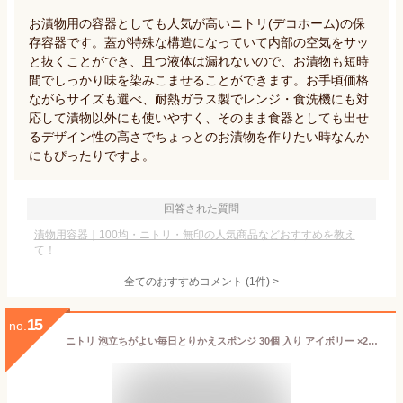
お漬物用の容器としても人気が高いニトリ(デコホーム)の保
存容器です。蓋が特殊な構造になっていて内部の空気をサッ
と抜くことができ、且つ液体は漏れないので、お漬物も短時
間でしっかり味を染みこませることができます。お手頃価格
ながらサイズも選べ、耐熱ガラス製でレンジ・食洗機にも対
応して漬物以外にも使いやすく、そのまま食器としても出せ
るデザイン性の高さでちょっとのお漬物を作りたい時なんか
にもぴったりですよ。
回答された質問
漬物用容器｜100均・ニトリ・無印の人気商品などおすすめを教え
て！
全てのおすすめコメント
(
1
件)
>
15
no.
ニトリ 泡立ちがよい毎日とりかえスポンジ 30個 入り アイボリー ×2個 合計60個入り 食器用洗剤 キッチン