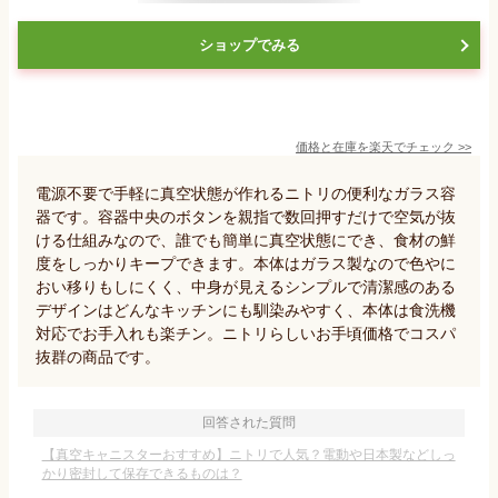
ショップでみる
価格と在庫を
楽天
でチェック
>>
電源不要で手軽に真空状態が作れるニトリの便利なガラス容
器です。容器中央のボタンを親指で数回押すだけで空気が抜
ける仕組みなので、誰でも簡単に真空状態にでき、食材の鮮
度をしっかりキープできます。本体はガラス製なので色やに
おい移りもしにくく、中身が見えるシンプルで清潔感のある
デザインはどんなキッチンにも馴染みやすく、本体は食洗機
対応でお手入れも楽チン。ニトリらしいお手頃価格でコスパ
抜群の商品です。
回答された質問
【真空キャニスターおすすめ】ニトリで人気？電動や日本製などしっ
かり密封して保存できるものは？