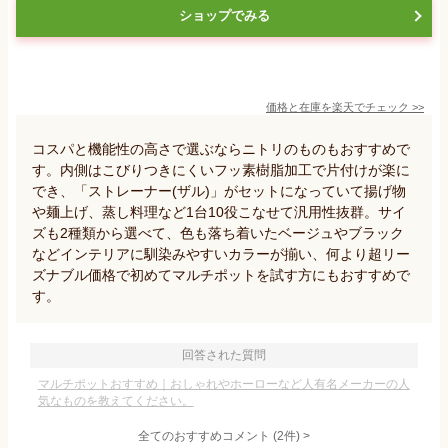
ショップでみる
価格と在庫を
楽天
でチェック
>>
コスパと機能性の高さで選ぶならニトリのものもおすすめで
す。内側はこびりつきにくいフッ素樹脂加工で片付けが楽に
でき、「ストレーナー(ザル)」がセットになっていて揚げ物
や麺上げ、蒸し料理など1台10役こなせて汎用性抜群。サイ
ズも2種類から選べて、色も落ち着いたベージュやブラック
などインテリアに馴染みやすいカラーが揃い、何より超リー
ズナブル価格で初めてマルチポットを試す方にもおすすめで
す。
回答された質問
マルチポットおすすめ｜おしゃれやホーローなど人有名メーカーの人
気なものを教えてください。
全てのおすすめコメント
(
2
件)
>