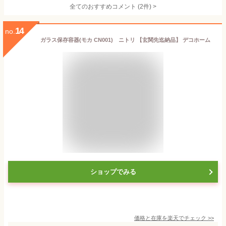
全てのおすすめコメント
(
2
件)
>
14
no.
ガラス保存容器(モカ CN001) ニトリ 【玄関先迄納品】 デコホーム
ショップでみる
価格と在庫を
楽天
でチェック
>>