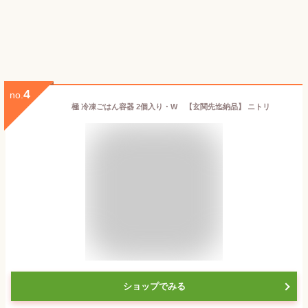
4
no.
極 冷凍ごはん容器 2個入り・W 【玄関先迄納品】 ニトリ
ショップでみる