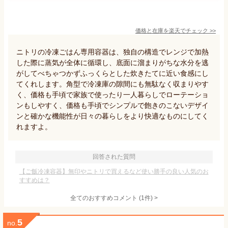
価格と在庫を
楽天
でチェック
>>
ニトリの冷凍ごはん専用容器は、独自の構造でレンジで加熱
した際に蒸気が全体に循環し、底面に溜まりがちな水分を逃
がしてべちゃつかずふっくらとした炊きたてに近い食感にし
てくれします。角型で冷凍庫の隙間にも無駄なく収まりやす
く、価格も手頃で家族で使ったり一人暮らしでローテーショ
ンもしやすく、価格も手頃でシンプルで飽きのこないデザイ
ンと確かな機能性が日々の暮らしをより快適なものにしてく
れますよ。
回答された質問
【ご飯冷凍容器】無印やニトリで買えるなど使い勝手の良い人気のお
すすめは？
全てのおすすめコメント
(
1
件)
>
5
no.