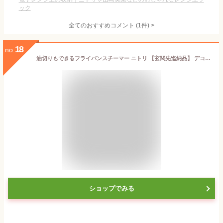
ック
全てのおすすめコメント
(
1
件)
>
18
no.
油切りもできるフライパンスチーマー ニトリ 【玄関先迄納品】 デコホーム
ショップでみる