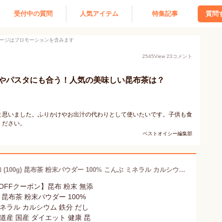
受付中の質問
人気アイテム
特集記事
質問
ージはプロモーションを含みます
2545
View
23
コメント
やパスタにも合う！人気の美味しい昆布茶は？
と思いました。ふりかけやお出汁の代わりとして使いたいです。子供も食
ください。
ベストオイシー編集部
【20%OFFクーポン】昆布 粉末 無添加 (100g) 昆布茶 粉末パウダー 100% こんぶ ミネラル カルシウム 鉄分 だし 出汁 北海道産 国産 ダイエット 健康 昆布茶 こぶ茶うま味 アルギン酸 フコイダン グルタミン酸 食塩無添加 不使用 送料無料 味噌汁 煮物 煮魚 そばの出し汁