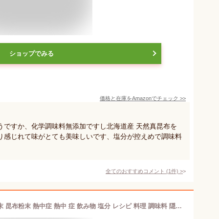
ショップでみる
価格と在庫を
Amazon
でチェック
>>
うですか、化学調味料無添加ですし北海道産 天然真昆布を
り感じれて味がとても美味しいです、塩分が控えめで調味料
全てのおすすめコメント
(
1
件)
>
お料理昆布茶 顆粒タイプ 50g 昆布 粉末 昆布粉末 熱中症 熱中 症 飲み物 塩分 レシピ 料理 調味料 隠し味 北海道 だし 出汁 無添加 チャック 袋 ニットーリレー