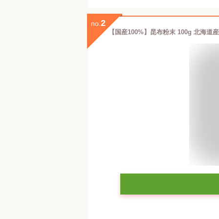
2
no.