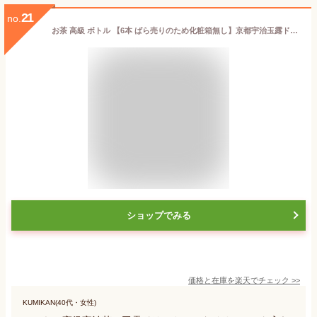
21
no.
お茶 高級 ボトル 【6本 ばら売りのため化粧箱無し】京都宇治玉露ドリンク [ 玉兎 ] 1本あたり220ml 食事に お茶 ボトル 高級宇治茶 テアニン お歳暮 お祝い お取り寄せ 煎茶 緑茶 日本茶 展示会 会議 手土産 お礼 粗品 社交場
ショップでみる
価格と在庫を
楽天
でチェック
>>
KUMIKAN(40代・女性)