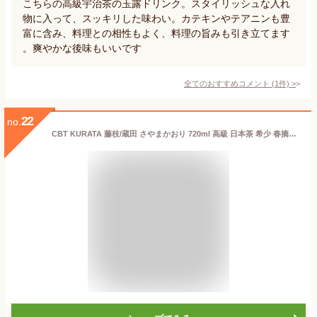
こちらの高級宇治茶の玉露ドリンク。スタイリッシュな入れ
物に入って、スッキリした味わい。カテキンやテアニンも豊
富に含み、料理との相性もよく、料理の旨みも引き立てます
。爽やかな後味もいいです
全てのおすすめコメント
(
1
件)
>
22
no.
CBT KURATA 藤枝/蔵田 さやまかおり 720ml 高級 日本茶 希少 春摘み ノンアルコール ワイングラスで楽しむ 国産 一番茶 瓶 お茶 緑茶 冷茶 ボトルティー フルボトル ギフト 誕生日 母の日 父の日 敬老の日 御礼 御祝 結婚祝 内祝 御中元 御歳暮 御年賀 箱入