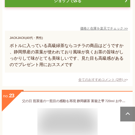
ショップでみる
価格と在庫を
楽天
でチェック
>>
JACKJACK(40代・男性)
ボトルに入っている高級緑茶ならコチラの商品はどうですか
、静岡県産の茶葉が使われており風味が良くお茶の旨味がし
っかりして味がとても美味しいです、見た目も高級感がある
のでプレゼント用におススメです
全てのおすすめコメント
(
2
件)
>
23
no.
父の日 煎茶道の一煎目の感動を再現 静岡碾茶 富嶽之雫 720ml お中元 ボトルティ 豪華化粧箱入 結婚祝い 内祝い プレゼント ギフト お祝