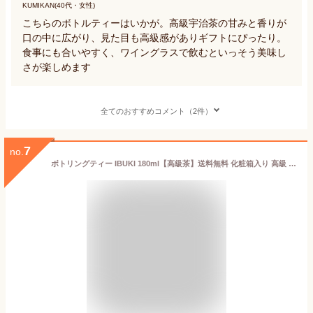
KUMIKAN(40代・女性)
こちらのボトルティーはいかが。高級宇治茶の甘みと香りが
口の中に広がり、見た目も高級感がありギフトにぴったり。
食事にも合いやすく、ワイングラスで飲むといっそう美味し
さが楽しめます
全てのおすすめコメント（2件）
7
no.
ボトリングティー IBUKI 180ml【高級茶】送料無料 化粧箱入り 高級 お茶 ギフト プレゼント ボトル イブキ ボトルドティー 法人 息吹 いぶき 内祝 誕生日祝 御礼 御祝 贈答 ノンアル 緑茶 日本茶 保存料 無添加 酸化防止剤 無添加 入学御祝 母の日