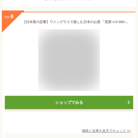
6
no.
【日本茶の定番】ワイングラスで楽しむ日本のお茶 「煎茶 UJI MIDORI」 500ml 1本 ボトリングティー ボトルティー 贈答 プレゼント ギフト 高級 ノンアル お茶 緑茶 ななや 丸七製茶 静岡県 喜作園 送料無料 熨斗 父の日 ：m17
ショップでみる
価格と在庫を
楽天
でチェック
>>