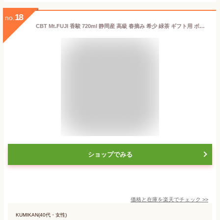
18
no.
CBT Mt.FUJI 香駿 720ml 静岡産 高級 春摘み 希少 緑茶 ギフト用 ボトルティー 富士山麓 国産 ノンアルコール 贈答品 誕生日 母の日 父の日 敬老の日 御礼 御祝 結婚祝 内祝 御中元 御歳暮 御年賀 ギフト 熨斗 リボン
ショップでみる
価格と在庫を
楽天
でチェック
>>
KUMIKAN(40代・女性)