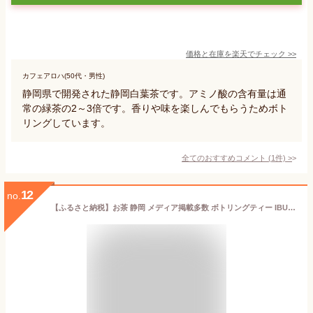
価格と在庫を
楽天
でチェック
>>
カフェアロハ(50代・男性)
静岡県で開発された静岡白葉茶です。アミノ酸の含有量は通
常の緑茶の2～3倍です。香りや味を楽しんでもらうためボト
リングしています。
全てのおすすめコメント
(
1
件)
>
12
no.
【ふるさと納税】お茶 静岡 メディア掲載多数 ボトリングティー IBUKI 180ml 希少 緑茶 日本茶 茶 高級 高級品 飲料 飲み物 ドリンク ギフト プレゼント 贈答 贈答用 贈答品 贈り物 お歳暮 歳暮 冷蔵 冷蔵配送 静岡県