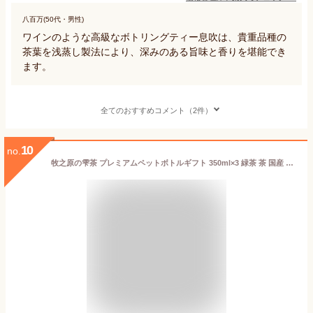
八百万(50代・男性)
ワインのような高級なボトリングティー息吹は、貴重品種の
茶葉を浅蒸し製法により、深みのある旨味と香りを堪能でき
ます。
全てのおすすめコメント（2件）
10
no.
牧之原の雫茶 プレミアムペットボトルギフト 350ml×3 緑茶 茶 国産 高級緑茶 雫茶 深蒸しかぶせ茶 ペットボトル お茶 静岡 高柳製茶