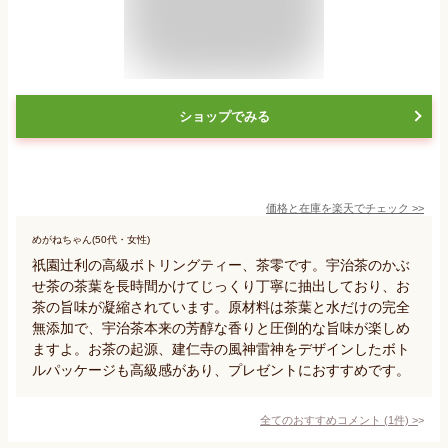
ショップでみる
価格と在庫を
楽天
でチェック
>>
めがねちゃん(50代・女性)
祇園辻利の高級ボトリングティー、茶零です。宇治茶のかぶ
せ茶の茶葉を長時間かけてじっくり丁寧に抽出しており、お
茶の旨味が凝縮されています。原材料は茶葉と水だけの完全
無添加で、宇治茶本来の芳醇な香りと圧倒的な旨味が楽しめ
ますよ。お茶の起源、建仁寺の風神雷神をデザインしたボト
ルパッケージも高級感があり、プレゼントにおすすめです。
全てのおすすめコメント
(
1
件)
>