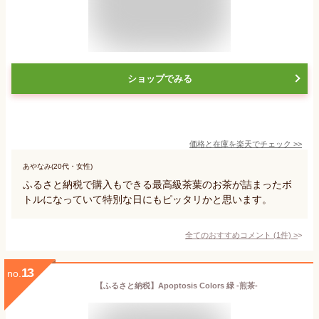
ショップでみる
価格と在庫を
楽天
でチェック
>>
あやなみ(20代・女性)
ふるさと納税で購入もできる最高級茶葉のお茶が詰まったボ
トルになっていて特別な日にもピッタリかと思います。
全てのおすすめコメント
(
1
件)
>
13
no.
【ふるさと納税】Apoptosis Colors 緑 -煎茶-