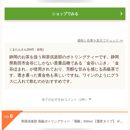
ショップでみる
価格と在庫を
楽天
でチェック
>>
くまたんさん(50代・女性)
静岡のお茶を扱う和茶倶楽部のボトリングティーです。静岡
県島田市金谷にしかない貴重品種である「金谷いぶき」「金
谷ほまれ」が使用されており、芳醇な甘みを感じる高級茶で
す。透き通った黄金色も美しいですね。ワインのようにグラ
スに入れて飲むのがおすすめです。
全てのおすすめコメント（2件）
8
no.
和茶倶楽部 高級ボトリングティー 「香駿」500ml 【通常タイプ】 ギフト 静岡県産 日本茶 お祝い お礼 退職 異動 御中元