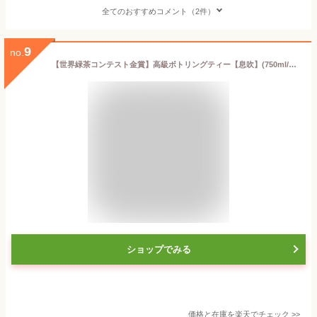
全てのおすすめコメント（2件）
9
no.
【世界緑茶コンテスト金賞】高級ボトリングティー【息吹】(750ml/木箱&風呂敷入/クール便&送料無料)/高級 お茶 ギフト 贈答 贈り物 プレゼント お茶 高級 緑茶 ボトル お酒以外の高級な飲み物 ノンアル 退職祝 還暦祝 御祝 御誕生日 御礼 敬老の日
ショップでみる
価格と在庫を
楽天
でチェック
>>