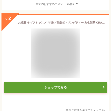
全てのおすすめコメント（5件）
2
no.
お歳暮 冬ギフト グルメ 内祝い 高級ボトリングティー 丸七製茶 CRAFT BREW TEA 玉露GOKO 500ml / 緑茶 お茶 高級 ボトル 日本茶 内祝い 出産内祝い 結婚内祝い 出産祝い 結婚祝い お返し 写真入り メッセージカード 贈答品 gws 送料無料 ギフトお年賀
ショップでみる
価格と在庫を
楽天
でチェック
>>