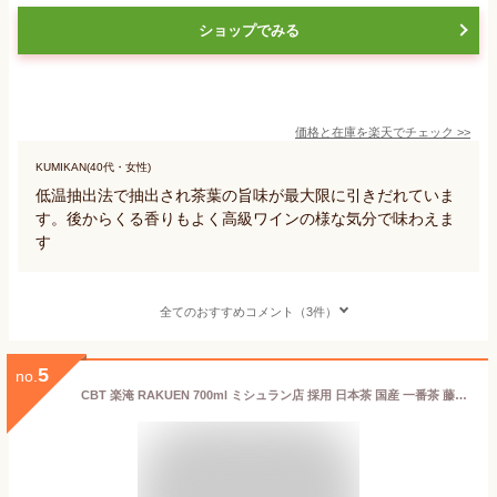
ショップでみる
価格と在庫を
楽天
でチェック
>>
KUMIKAN(40代・女性)
低温抽出法で抽出され茶葉の旨味が最大限に引きだれていま
す。後からくる香りもよく高級ワインの様な気分で味わえま
す
全てのおすすめコメント（3件）
5
no.
CBT 楽淹 RAKUEN 700ml ミシュラン店 採用 日本茶 国産 一番茶 藤かおり お茶 緑茶 冷茶 ボトリングティー フルボトル 希少 ノンアルコール ドリンク 誕生日 母の日 父の日 敬老の日クリスマス 御祝 結婚祝 内祝 御中元 御歳暮 御年賀 ボトルティー 熨斗 贈答 ギフト