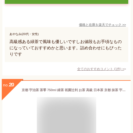
価格と在庫を
楽天
でチェック
>>
あやなみ(20代・女性)
高級感ある緑茶で風味も優しいですしお値段もお手頃なもの
になっていておすすめかと思います。詰め合わせにもぴった
りです
全てのおすすめコメント
(
1
件)
>
20
no.
京都 宇治茶 茶零 750ml 緑茶 祇園辻利 お茶 高級 日本茶 京都 抹茶 宇治抹茶 宇治茶 グリーンティー グリーンティ 茶 京都土産 ボトル ボトリングティー ギフト プレゼント お取り寄せ 贈り物 自宅用