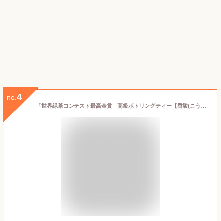
4
no.
「世界緑茶コンテスト最高金賞」高級ボトリングティー【香駿(こうしゅん)】(500ml/木箱&風呂敷入/クール便&送料無料)/高級 お茶 ギフト 贈り物 高級 緑茶 ボトル お酒以外の高級な飲み物 ノンアル 退職祝 誕生日 敬老の日