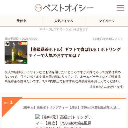
受付中
人気アイテム
マイページ
本ページはプロモーションを含みます
最終更新日：2026/04/29
38463
View
55
コメント
【高級緑茶ボトル】ギフトで喜ばれる！ボトリング
ティーで人気のおすすめは？
友人の結婚祝いにワインなどお酒を贈りたいところですが夫婦そろってお酒は飲め
ないので、ワインボトルや日本酒の瓶に入っていて、ホームパーティなどで映える
高級緑茶を贈りたいです。3,000円以上でおすすめな高級緑茶をおしえてください。
温泉好きさん(50代・女性)
1
no.
【御中元】高級ボトリングティー【息吹】(750ml/木箱&風呂敷入/送料無料)【世界緑茶コンテスト金賞】ボトリングティー お茶 高級 高級 お茶 ボトル 高級 お茶 ギフト 内祝 誕生日 御礼 御祝 年上 ご挨拶 贈り物 健康 御礼 高級 内祝い お返し 御中元 夏ギフト