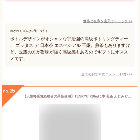
価格と在庫を
楽天
でチェック
>>
めがねちゃん(50代・女性)
ボトルデザインがオシャレな宇治園の高級ボトリングティー
、 ゴッタス デ 日本茶 エスペシアル 玉露。煎茶もありますけ
ど、玉露の方が旨味が強く高級感もあるのでギフトにオスス
メです。
全てのおすすめコメント
(
1
件)
>
15
no.
【天皇杯受賞経験者の茶葉使用】TENRYU 720ml 1本 煎茶 ふじみどり 贈答 ボトルティー 熨斗 ボトリングティー プレゼント ギフト お茶 緑茶 誕生日 ノンアルコール 高級 お茶ギフト ななや 丸七製茶 熨斗 喜作園 父の日 ：m23