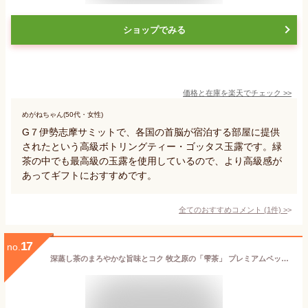
ショップでみる
価格と在庫を
楽天
でチェック
>>
めがねちゃん(50代・女性)
G７伊勢志摩サミットで、各国の首脳が宿泊する部屋に提供
されたという高級ボトリングティー・ゴッタス玉露です。緑
茶の中でも最高級の玉露を使用しているので、より高級感が
あってギフトにおすすめです。
全てのおすすめコメント
(
1
件)
>
17
no.
深蒸し茶のまろやかな旨味とコク 牧之原の「雫茶」 プレミアムペットボトル 350ml×3本セット ギフトBOX お茶 静岡茶 牧之原茶 深蒸し茶 一番茶 冷茶 高級茶 送料無料