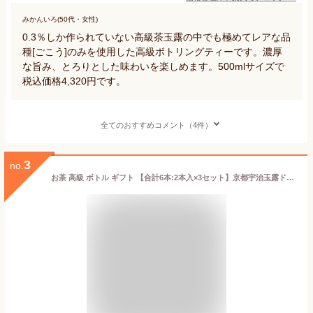
みかんいろ(50代・女性)
0.3％しか作られていない高級茶玉露の中でも極めてレアな品
種[ごこう]のみを使用した高級ボトリングティーです。濃厚
な旨み、とろりとした味わいを楽しめます。500mlサイズで
税込価格4,320円です。
全てのおすすめコメント（4件）
3
no.
お茶 高級 ボトル ギフト 【合計6本:2本入×3セット】京都宇治玉露ドリンク [ 玉兎 ] 1本あたり220ml プレゼント 食事に お茶 ボトリングティー 誕生日プレゼント お歳暮 お祝い お中元 お取り寄せギフト 煎茶 緑茶 日本茶 展示会 会議 手土産 お礼 粗品 社交場