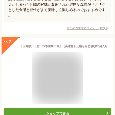
身がしまった牡蠣の旨味が凝縮された濃厚な風味がサクサク
とした食感と相性がよく美味しく楽しめるのでおすすめです
。
全てのおすすめコメント
(
1
件)
>
7
no.
【広島県】【廿日市市宮島口西】【高津堂】元祖もみじ饅頭20個入り
ショップでみる