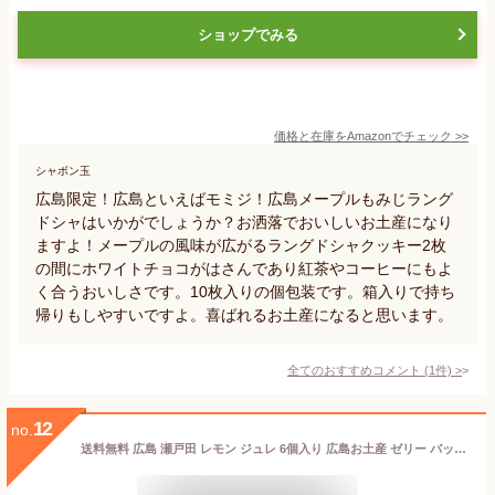
ショップでみる
価格と在庫を
Amazon
でチェック
>>
シャボン玉
広島限定！広島といえばモミジ！広島メープルもみじラング
ドシャはいかがでしょうか？お洒落でおいしいお土産になり
ますよ！メープルの風味が広がるラングドシャクッキー2枚
の間にホワイトチョコがはさんであり紅茶やコーヒーにもよ
く合うおいしさです。10枚入りの個包装です。箱入りで持ち
帰りもしやすいですよ。喜ばれるお土産になると思います。
全てのおすすめコメント
(
1
件)
>
12
no.
送料無料 広島 瀬戸田 レモン ジュレ 6個入り 広島お土産 ゼリー バッケンモーツアルト お祝いギフト