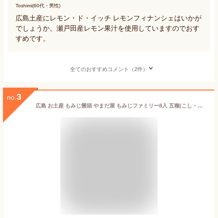
Toshimi(60代・男性)
広島土産にレモン・ド・イッチ レモンフィナンシェはいかが
でしょうか。瀬戸田産レモン果汁を使用していますのでおす
すめです。
全てのおすすめコメント（2件）
3
no.
広島 お土産 もみじ饅頭 やまだ屋 もみじファミリー8入 五種(こし・粒・クリーム・チョコ・抹茶) もみじまんじゅう 饅頭 まんじゅう 和菓子 ご当地 お菓子 スイーツ 宮島 ご当地スイーツ 美味しい 広島名物 お取り寄せスイーツ セット 広島土産 詰め合わせ ギフト