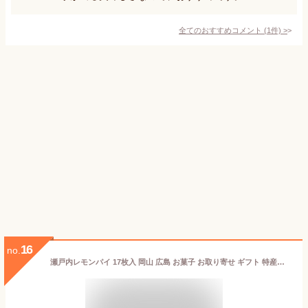
全てのおすすめコメント
(
1
件)
>
16
no.
瀬戸内レモンパイ 17枚入 岡山 広島 お菓子 お取り寄せ ギフト 特産品 岡山県 広島県 グルメ 岡山土産 広島土産 プレゼント レモン お菓子 岡山特産品 サクサク パイ 瀬戸内産レモン使用 レモンパイ 枚数多い 洋菓子 帰省 手土産 個包装 卒業祝い 退職祝い ハロウィン