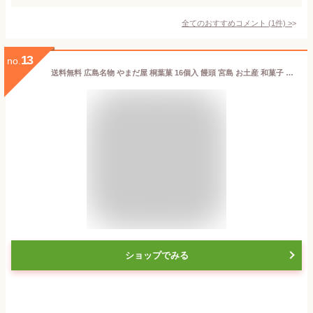
全てのおすすめコメント
(
1
件)
>
13
no.
送料無料 広島名物 やまだ屋 桐葉菓 16個入 饅頭 宮島 お土産 和菓子 銀座tau G7広島サミット
ショップでみる