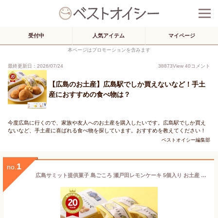
受付中
人気アイテム
マイページ
本ページはプロモーションを含みます
最終更新日：2026/07/24
38873
View
40
コメント
【広島のお土産】広島駅でしか買えないなど！手土
産におすすめの食べ物は？
今度広島に行くので、家族や友人へのお土産を購入したいです。広島駅でしか買え
ないなど、手土産に喜ばれる食べ物を探しています。おすすめを教えてください！
ベストオイシー編集部
1
no.
広島サミット提供菓子 島ごころ 瀬戸田レモンケーキ 5個入り お土産 お菓子｜広島土産 広島レモンケーキ おみやげ みやげ お菓子 プレゼント ギフト 手土産 銘菓 お返し 挨拶 お礼 スイーツ お返し 広島 尾道 瀬戸田 瀬戸内 しまなみ海道 帰省土産 お取り寄せ 贈り物