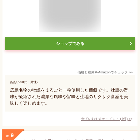
ショップでみる
価格と在庫を
Amazon
でチェック
>>
ああい(50代・男性)
広島名物の牡蠣をまるごと一粒使用した煎餅です。牡蠣の旨
味が凝縮された濃厚な風味や旨味と生地のサクサク食感を美
味しく楽しめます。
全てのおすすめコメント
(
1
件)
>
9
no.