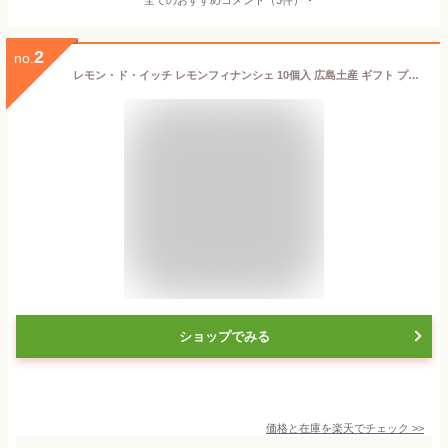
2
no.
レモン・ド・イッチ レモンフィナンシェ 10個入 広島土産 ギフト プレゼント お菓子詰め合せ 広島特産品 瀬戸田産レモン使用 フィナンシェ サンド ミルククリーム 小倉クリーム レモン果汁 檸檬 洋菓子 帰省 手土産 個包装 卒業祝い 退職祝い ホワイトデー
ショップでみる
価格と在庫を
楽天
でチェック
>>