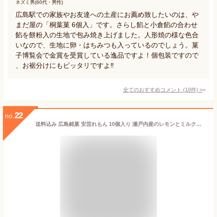
ネズミ男(60代・男性)
広島駅での家族やお友達への土産にお薦め致したいのは、や
まだ屋の「桐葉菓 6個入」です。さらし餡と小倉餡の合わせ
餡を餅粉入の生地で包み焼き上げました。人形焼の様な色合
いなので、生地に卵・はちみつも入っているのでしょう。菓
子博覧会で金賞を受賞している逸品ですよ！個包装ですので
、お裾分けにもピッタリですよ‼️
全てのおすすめコメント
(
10
件)
>
22
no.
送料込み 広島銘菓 安芸れもん 10個入り 瀬戸内産のレモンとミルクジャム使用 乳菓 平安堂梅坪 紙袋付き お土産 G7 広島サミット