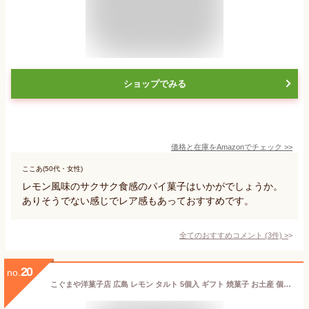
ショップでみる
価格と在庫を
Amazon
でチェック
>>
ここあ(50代・女性)
レモン風味のサクサク食感のパイ菓子はいかがでしょうか。
ありそうでない感じでレア感もあっておすすめです。
全てのおすすめコメント
(
3
件)
>
20
no.
こぐまや洋菓子店 広島 レモン タルト 5個入 ギフト 焼菓子 お土産 個包装 プレゼント お祝い お菓子 お返し 人気 おしゃれ 贈り物 ギフト 退職 お菓子 お年賀 正月