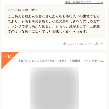
価格と在庫を
楽天
でチェック
>>
ころころあい(40代・女性)
こしあんと粒あんを合わせたあんをもち粉入りの生地で包ん
てあり、もちもちの食感と、小豆の美味しさをたのしめます
。レンジで少しあたためると、もちっと感がまして、出来立
てのような感じになってより美味しく食べられます。
全てのおすすめコメント
(
1
件)
>
14
no.
【瀬戸内レモンジュエリー45g 4個セット】調味料 トッピング ビーズ状 噛めば広がる