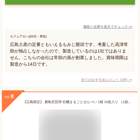
価格と在庫を
楽天
でチェック
>>
カフェアロハ(50代・男性)
広島土産の定番ともいえるもみじ饅頭です。考案した高津常
助が独占しなかったので、製造しているのは1社ではありま
せん。こちらの会社は常助の孫が創業しました。賞味期限は
製造から14日です。
全てのおすすめコメント
(
1
件)
>
8
no.
【広島限定】 廣島安芸津 牡蠣まるごとせんべい 1箱 16枚入り （1袋2枚入り×8袋）