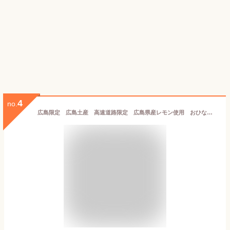
4
no.
広島限定 広島土産 高速道路限定 広島県産レモン使用 おひなたレモン Lemon no aji no kawaii tart cookie 檸檬タルトクッキー 焼菓子 １２個