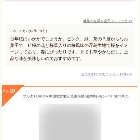
価格と在庫を
楽天
でチェック
>>
ころころあい(40代・女性)
百年桜はいかがでしょうか。ピンク、緑、茶の３層からなお
菓子で、ピ桜の花と桜葉入りの桜風味の浮島生地で桜をイメ
ージしてあり、春にぴったりです。とても華やかなだし、上
品な味が美味しいのでおすすめです。
全てのおすすめコメント
(
2
件)
>
19
no.
フルタ FURUTA 中国地方限定 広島名物 瀬戸内レモンパイ SETOUCHI LEMON PIE レモンピール入り 24袋入り パイ