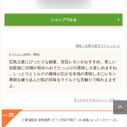
ショップでみる
価格と在庫を
楽天
でチェック
>>
かりんちょ(50代・男性)
広島土産にぴったりな銘菓、安芸レモンがおすすめ。美しい
化粧箱に10個が収められてたっぷりの美味しさ楽しめますね
。しっとりとミルクの風味が広がる生地の美味しさにレモン
果樹を練り込んだ餡の甘味をマイルドな舌触りで味わえます
よ。
全てのおすすめコメント
(
2
件)
>
23
no.
【 最強配送 送料無料 ギフト対応可能 】 JA 因島 はっさくゼリー 12個 お歳暮 ゼリー ギフト 贈り物 美味しい おいしい お菓子 銘菓 果肉 同梱 八朔 夏スイーツ 涼菓 全国 人気 スイーツ はっさく 広島土産 送料無料