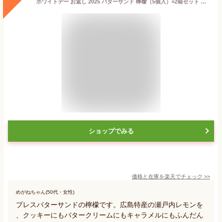
ホワイトデー お返し 2025 バターサンド 檸檬（5個入）×2箱セット プレスバターサンド お土産 御歳暮 御中元 誕生日 父の日 母の日 プレゼント お取り寄せ スイーツ バレンタインデー ホワイトデー
ショップでみる
価格と在庫を
楽天
でチェック
>>
めがねちゃん(50代・女性)
プレスバターサンドの檸檬です。広島特産の瀬戸内レモンを
、クッキーにもバタークリームにもキャラメルにもふんだん