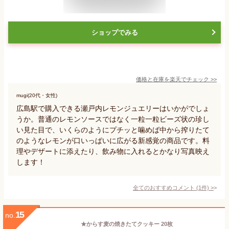
ショップでみる
価格と在庫を
楽天
でチェック
>>
mugi(20代・女性)
広島駅で購入できる瀬戸内レモンジュエリーはいかがでしょ
うか。普通のレモンソースではなく一粒一粒ビーズ状の珍し
い見た目で、いくらのようにプチッと噛めば中から搾りたて
のようなレモンが口いっぱいに広がる新感覚の商品です。料
理やデザートに添えたり、飲み物に入れるとかなり写真映え
します！
全てのおすすめコメント
(
1
件)
>
15
no.
★からす麦の焼きたてクッキー 20枚