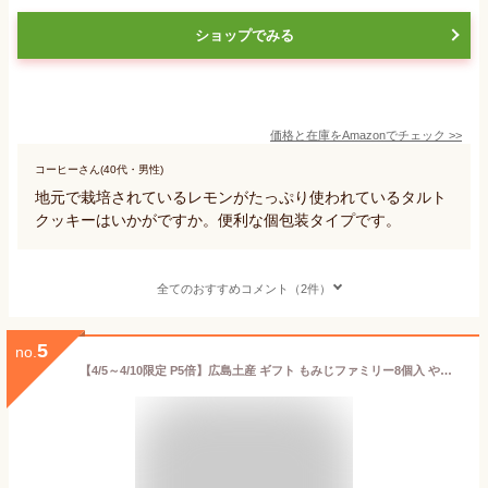
ショップでみる
価格と在庫を
Amazon
でチェック
>>
コーヒーさん(40代・男性)
地元で栽培されているレモンがたっぷり使われているタルト
クッキーはいかがですか。便利な個包装タイプです。
全てのおすすめコメント（2件）
5
no.
【4/5～4/10限定 P5倍】広島土産 ギフト もみじファミリー8個入 やまだ屋のもみじ饅頭