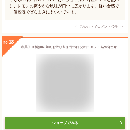
し、レモンの爽やかな風味が口中に広がります。軽い食感で
、個包装でばらまきにもいいですよ。
全てのおすすめコメント
(
6
件)
>
18
no.
和菓子 送料無料 高級 お取り寄せ 母の日 父の日 ギフト 詰め合わせ スイーツ お菓子 プレゼント ランキング 栗 贈答 内祝い お供え 法事 誕生日 手土産 贈り物 菓子折り 広島名物 老舗 銘菓 浮島 あんこ 百年桜15個入
ショップでみる