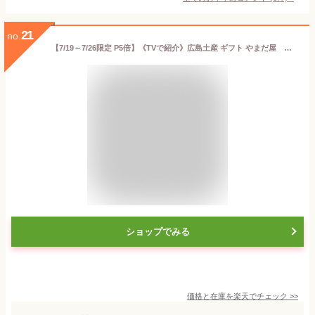
21
no.
【7/19～7/26限定 P5倍】《TVで紹介》広島土産 ギフト やまだ屋 桐葉菓（とうようか）6個入 ザ・広島ブランド認定 もちもち食感
ショップでみる
価格と在庫を
楽天
でチェック
>>