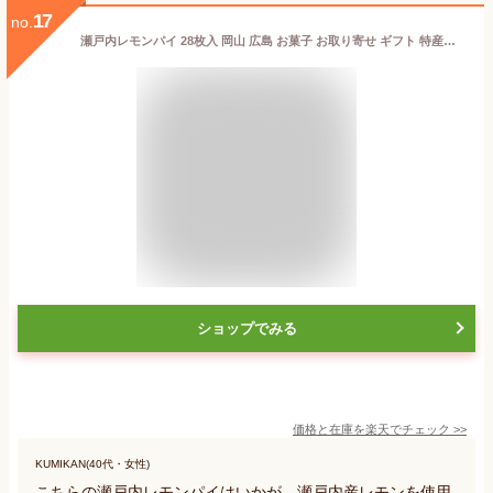
17
no.
瀬戸内レモンパイ 28枚入 岡山 広島 お菓子 お取り寄せ ギフト 特産品 岡山県 広島県 グルメ 岡山土産 広島土産 プレゼント お菓子 レモン 岡山特産品 サクサク パイ 瀬戸内産レモン使用 レモンパイ 枚数多い 洋菓子 帰省 手土産 個包装 卒業祝い 退職祝い ハロウィン
ショップでみる
価格と在庫を
楽天
でチェック
>>
KUMIKAN(40代・女性)
こちらの瀬戸内レモンパイはいかが。瀬戸内産レモンを使用