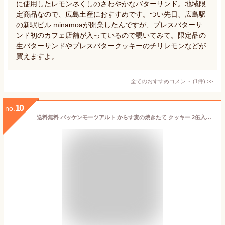
に使用したレモン尽くしのさわやかなバターサンド。地域限
定商品なので、広島土産におすすめです。つい先日、広島駅
の新駅ビル minamoaが開業したんですが、プレスバターサ
ンド初のカフェ店舗が入っているので覗いてみて。限定品の
生バターサンドやプレスバタークッキーのチリレモンなどが
買えますよ。
全てのおすすめコメント
(
1
件)
>
10
no.
送料無料 バッケンモーツアルト からす麦の焼きたて クッキー 2缶入り (アーモンド＝130g1缶・ミックス＝130g1缶) 広島 お土産