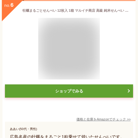
6
no.
牡蠣まるごとせんべい 12枚入 1箱 マルイチ商店 高級 純米せんべい 広島県産牡蠣 まる赤 広島 煎餅 お土産 広島土産 広島銘菓 個包装 お菓子 お酒に合う 安芸津 おつまみ 日本酒 牡蠣一粒 かき スナック菓子 せんべい つまみ 中国 山口 愛媛
ショップでみる
価格と在庫を
Amazon
でチェック
>>
ああい(50代・男性)
広島名産の牡蠣をまるごと1粒乗せて焼いたせんべいです。