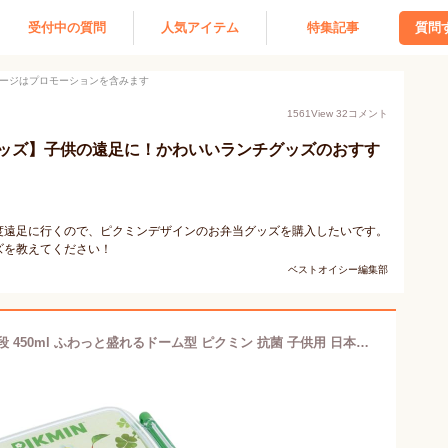
受付中の質問
人気アイテム
特集記事
質問
ージはプロモーションを含みます
1561
View
32
コメント
ッズ】子供の遠足に！かわいいランチグッズのおすす
度遠足に行くので、ピクミンデザインのお弁当グッズを購入したいです。
ズを教えてください！
ベストオイシー編集部
スケーター(Skater) 子供用 お弁当箱 1段 450ml ふわっと盛れるドーム型 ピクミン 抗菌 子供用 日本製 RBF3ANAG-A