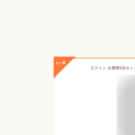
4
no.
ピクミン お買得4点セット