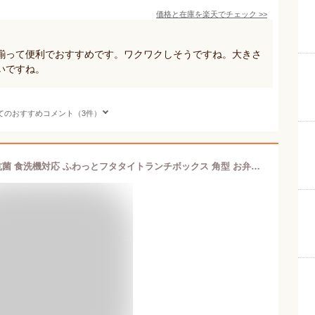
価格と在庫を
楽天
でチェック
>>
揃って便利でおすすめです。ワクワクしそうですね。大きさ
いですね。
てのおすすめコメント（3件）
スケーター(Skater) キャラクター 24 抗菌 食洗機対応 ふわっとフタタイトランチボックス 角型 お弁当箱 450ml 箸/箸箱セット ランチクロス キッズ こども ふんわり ふわっと タイト ロック ランチボックス 3点セット PI24