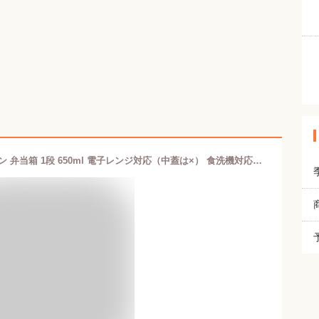
TAKENAKA（竹中） caston キャストン 弁当箱 1段 650ml 電子レンジ対応（中蓋は×） 食洗機対応（中蓋は×） 専用ランチベルト付 シール蓋1枚付き ランチボックス ストッカー 冷凍保存可能 BPAフリー LEADフリー 日本製 お弁当箱 小学生 キッチン用品・食器・調理器具 大人