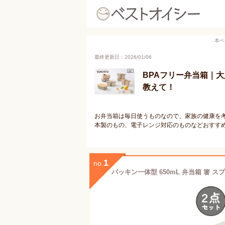
本ペ
最終更新日：2026/01/06
BPAフリー弁当箱｜
教えて！
お弁当箱は毎日使うものなので、家族の健康を考
本製のもの、電子レンジ対応のものなどおすす
1
no.