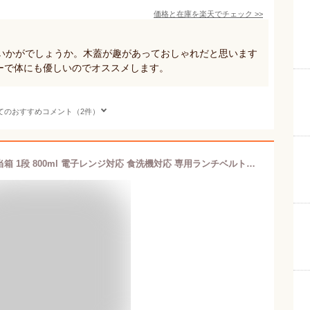
価格と在庫を
楽天
でチェック
>>
いかがでしょうか。木蓋が趣があっておしゃれだと思います
ーで体にも優しいのでオススメします。
てのおすすめコメント（2件）
TAKENAKA（竹中） RATT ラット 弁当箱 1段 800ml 電子レンジ対応 食洗機対応 専用ランチベルト付 中仕切り付き 汁漏れしにくいパッキン蓋式 ランチボックス ストッカー 冷凍保存可能 BPAフリー LEADフリー 日本製 女子 メンズ 小学生 キッチン用品・食器・調理器具 おしゃれ