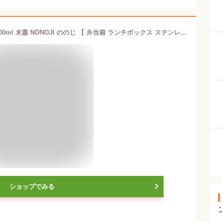
ステンレスランチボックス オーバル 600ml 木蓋 NONOJI ののじ 【 弁当箱 ランチボックス ステンレス 小判型 1段 大人 食洗機対応 電子レンジ BPAフリー 】
ショップでみる