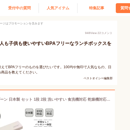
受付中の質問
人気アイテム
特集記事
質問
ージはプロモーションを含みます
948
View
22
コメント
大人も子供も使いやすいBPAフリーなランチボックスを
えてBPAフリーのものを選びたいです。100均や無印で人気なもの、日
め商品を教えてください。
ベストオイシー編集部
パッキン一体型 650mL 弁当箱 箸 スプーン 日本製 セット 1段 2段 洗いやすい 食洗機対応 乾燥機対応 レンジ対応 防汚 時短 仕切付 手間なしパッキン コンビ 18cm 抗菌 大人 BPAフリー 大人用 大人 おしゃれ コンフォータブル | OSK COM HPCW-650D CT-27