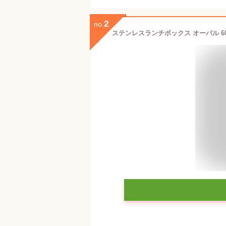
2
no.