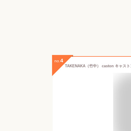
4
no.