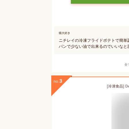
猫大好き
ニチレイの冷凍フライドポテトで簡単
パンで少ない油で出来るのでいいなと
全
3
no.
[冷凍食品] D