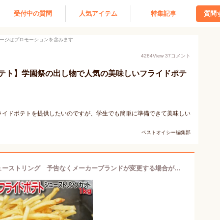
受付中の質問
人気アイテム
特集記事
質問
ージはプロモーションを含みます
4284
View
37
コメント
テト】学園祭の出し物で人気の美味しいフライドポテ
ライドポテトを提供したいのですが、学生でも簡単に準備できて美味しい
ベストオイシー編集部
フレンチフライドポテト1kg冷凍 シューストリング 予告なくメーカーブランドが変更する場合がございます【業務用】【フライドポテト】【ポテト】【おやつパーティーに】