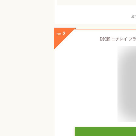
全
2
no.
[冷凍] ニチレイ フ