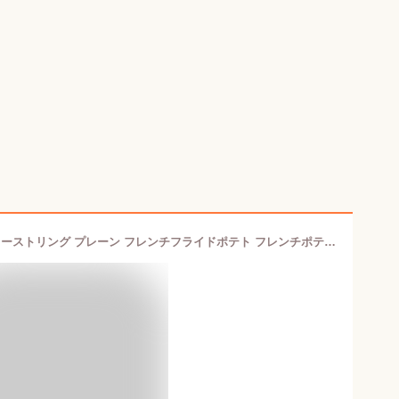
フライドポテト 2kg （1kg×2袋） シューストリング プレーン フレンチフライドポテト フレンチポテト大容量 お弁当のおかず おかず おやつ 惣菜 おつまみ 冷凍食品 冷凍惣菜 シュースト ポテト ポテトフライ クリスマス パーティー