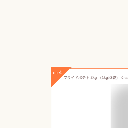
4
no.