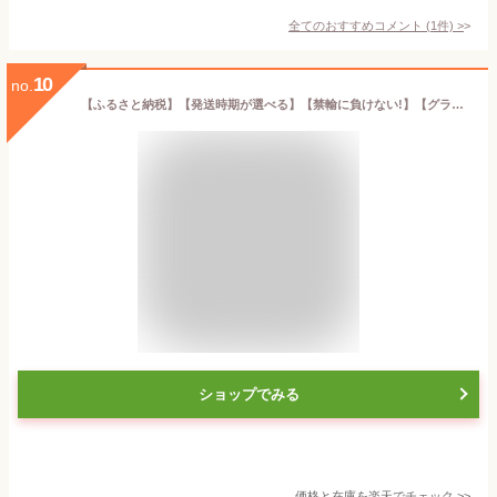
全てのおすすめコメント
(
1
件)
>
10
no.
【ふるさと納税】【発送時期が選べる】【禁輸に負けない!】【グランプリ獲得! 数量限定】 鮭 いくら醤油漬け ( 内容量 250g 500g 1kg 発送時期が選べる ) 国産 北海道 別海町 いくら イクラ 鮭いくら 醤油いくら ふるさと納税 いくら 小分け 父の日 父の日ギフト
ショップでみる
価格と在庫を
楽天
でチェック
>>