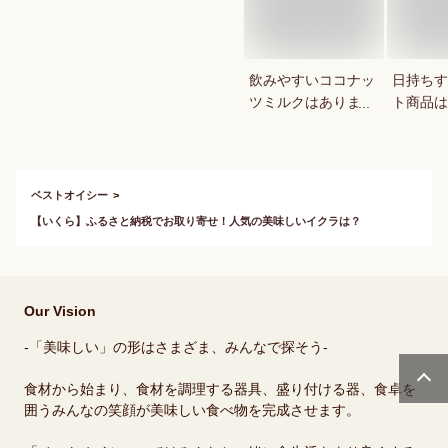
飲みやすいココナッ
日持ちす
ツミルクはあります
ト商品は
か？
か？
ベストオイシー
【いくら】ふるさと納税でお取り寄せ！人気の美味しいイクラは？
Our Vision
-「美味しい」の形はさまざま、みんなで探そう-
食材から始まり、食材を調理する器具、盛り付ける器、食卓を
囲うみんなの笑顔が美味しい食べ物を完成させます。