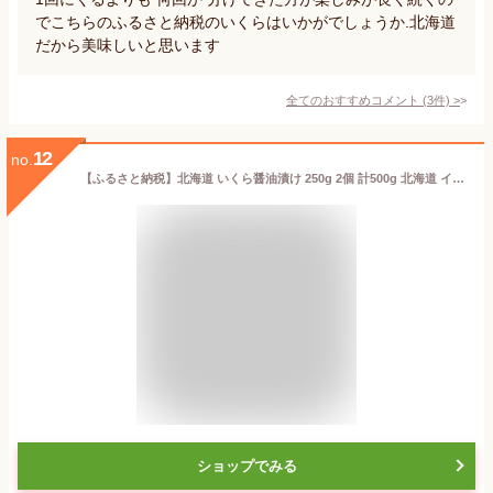
でこちらのふるさと納税のいくらはいかがでしょうか.北海道
だから美味しいと思います
全てのおすすめコメント
(
3
件)
>
12
no.
【ふるさと納税】北海道 いくら醤油漬け 250g 2個 計500g 北海道 イクラ醤油漬け 小分け いくら 国産 イクラ 海鮮 魚介 魚卵 海産物 醤油漬け 鮭いくら 新鮮 寿司 刺身 おかず おつまみ 贅沢 お取り寄せ グルメ 贈り物 ギフト お届け：2025年2月より順次出荷
ショップでみる