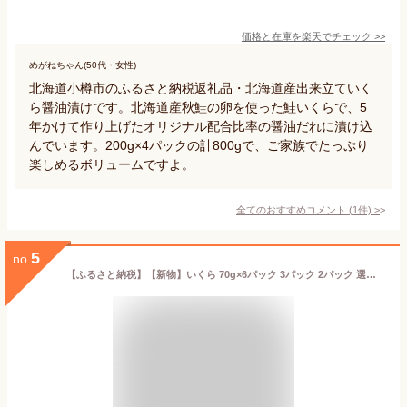
価格と在庫を
楽天
でチェック
>>
めがねちゃん(50代・女性)
北海道小樽市のふるさと納税返礼品・北海道産出来立ていく
ら醤油漬けです。北海道産秋鮭の卵を使った鮭いくらで、5
年かけて作り上げたオリジナル配合比率の醤油だれに漬け込
んでいます。200g×4パックの計800gで、ご家族でたっぷり
楽しめるボリュームですよ。
全てのおすすめコメント
(
1
件)
>
5
no.
【ふるさと納税】【新物】いくら 70g×6パック 3パック 2パック 選べる 漬けダレなしの粒立ついくら 便利小分け 簡単 いくら丼 山本商店 鮭いくら【北海道十勝浦幌町厚内産】