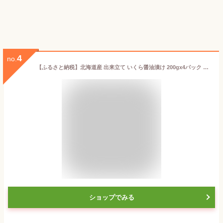
4
no.
【ふるさと納税】北海道産 出来立て いくら醤油漬け 200gx4パック 合計800g | いくら醤油漬け 魚卵 珍味 晩酌 イクラ丼 冷凍 国産 小樽市 小樽 北海道 送料無料
ショップでみる