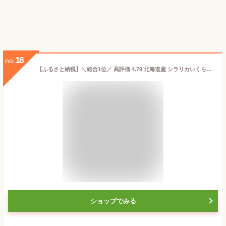
16
no.
【ふるさと納税】＼総合1位／ 高評価 4.79 北海道産 シラリカいくら【醤油漬け】 250g／500g (250g×2) ／1kg (250g×4) ／1.5kg (250g×6)／2kg (250g×8) 【内容量が選べる】 ふるさと納税 いくら 鮭 醤油漬け イクラ 海鮮 冷凍 北海道 小分け 大容量 贈答
ショップでみる