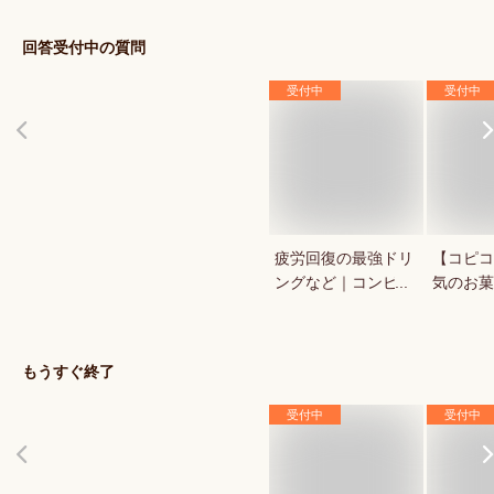
回答受付中の質問
受付中
受付中
疲労回復の最強ドリ
【コピコ
ングなど｜コンビ
気のお菓
ニ・ドラックストア
いkopi
で買える人気のおす
は？
すめは？
もうすぐ終了
受付中
受付中