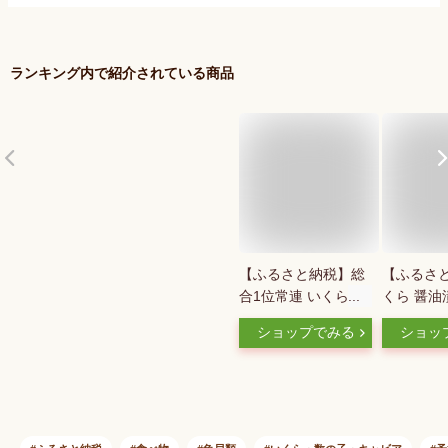
ランキング内で紹介されている商品
【ふるさと納税】総
【ふるさと
合1位常連 いくらの
くら 醤油
町 鮭 いくら 醤油漬
け 100g
ショップでみる
ショッ
け 200g / 400g /
（鱒卵） 
800g / 1.6kg / 2.4kg
フーズ＞ 
200gパック【内容量
クラ 醤油
が選べる】 ふるさと
いくら醤油
納税 いくら 海鮮 北
うゆ漬け 