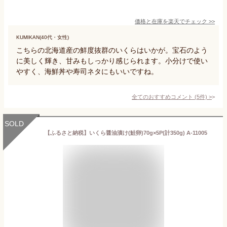
価格と在庫を
楽天
でチェック
>>
KUMIKAN(40代・女性)
こちらの北海道産の鮮度抜群のいくらはいかが。宝石のよう
に美しく輝き、甘みもしっかり感じられます。小分けで使い
やすく、海鮮丼や寿司ネタにもいいですね。
全てのおすすめコメント
(
5
件)
>
SOLD
【ふるさと納税】いくら醤油漬け(鮭卵)70g×5P(計350g) A-11005