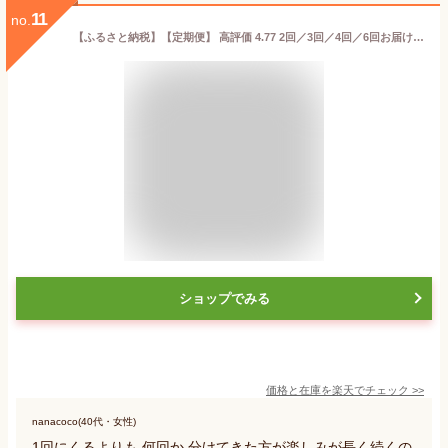
11
no.
【ふるさと納税】【定期便】 高評価 4.77 2回／3回／4回／6回お届け いくら醤油漬 (鮭卵) 定期便 400g (200g×2) ×2回／3回／4回／6回 ふるさと納税 海鮮 いくら イクラ 鮭いくら 鮭イクラ 醤油漬け 鮭 魚卵 魚 魚介 小分け 人気 いくらの町 北海道 白糠町
ショップでみる
価格と在庫を
楽天
でチェック
>>
nanacoco(40代・女性)
1回にくるよりも 何回か 分けてきた方が楽しみが長く続くの