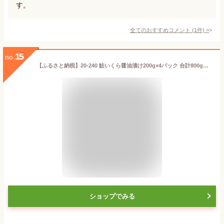
す。
全てのおすすめコメント
(
1
件)
>
15
no.
【ふるさと納税】20-240 鮭いくら醤油漬け200g×4パック 合計800g｜ いくら イクラ 鮭 鮭卵 魚卵 サケ さけ 醤油漬け 醤油 しょうゆ漬け
ショップでみる