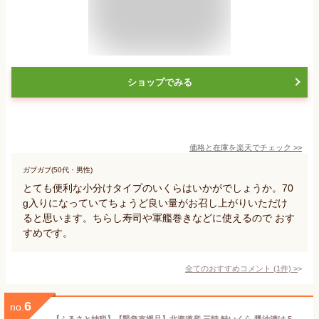
ショップでみる
価格と在庫を
楽天
でチェック
>>
ガブガブ(50代・男性)
とても便利な小分けタイプのいくらはいかがでしょうか。70
g入りになっていてちょうど良い量がお召し上がりいただけ
ると思います。ちらし寿司や軍艦巻きなどに使えるので おす
すめです。
全てのおすすめコメント
(
1
件)
>
6
no.
【ふるさと納税】【緊急支援品】北海道産 三特 鮭いくら 醤油漬け 500g×1パック ＜ワイエスフーズ＞ 森町 最高級 いくら 醤油漬け 海産物 イクラ 鮭卵 鮭 丼 軍艦 手巻き 寿司 秋鮭 北海道 mr1-0163