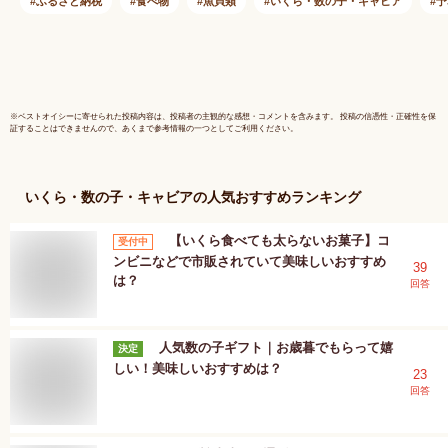
海道 イクラ 小分け
工品 小分
ふるさと納税
食べ物
魚貝類
いくら・数の子・キャビア
予
ふるさと ランキング
mr1-0719
人気 高評価 白糠町
※
ベストオイシー
に寄せられた投稿内容は、投稿者の主観的な感想・コメントを含みます。 投稿の信憑性・正確性を保
証することはできませんので、あくまで参考情報の一つとしてご利用ください。
いくら・数の子・キャビア
の人気おすすめランキング
【いくら食べても太らないお菓子】コ
受付中
ンビニなどで市販されていて美味しいおすすめ
39
は？
回答
人気数の子ギフト｜お歳暮でもらって嬉
決定
しい！美味しいおすすめは？
23
回答