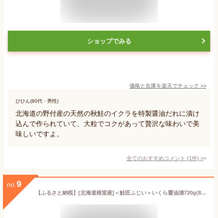
ショップでみる
価格と在庫を
楽天
でチェック
>>
ひひん(60代・男性)
北海道の野付産の天然の秋鮭のイクラを特製醤油だれに漬け
込んで作られていて、大粒でコクがあって贅沢な味わいで美
味しいですよ。
全てのおすすめコメント
(
1
件)
>
9
no.
【ふるさと納税】[北海道根室産]＜鮭匠ふじい＞いくら醤油漬720g(80g×9P) C-42065