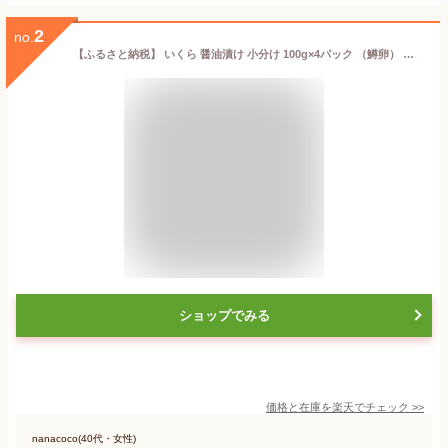
2
no.
【ふるさと納税】 いくら 醤油漬け 小分け 100g×4パック （鱒卵） ＜ワイエスフーズ＞ いくら イクラ 醤油漬け 森町 いくら醤油漬け しょうゆ漬け 海産物 加工品 小分け 北海道 mr1-0719
ショップでみる
価格と在庫を
楽天
でチェック
>>
nanacoco(40代・女性)