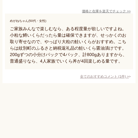
価格と在庫を
楽天
でチェック
>>
めがねちゃん(50代・女性)
ご家族みんなで楽しむなら、ある程度量が欲しいですよね。
小粒な鱒いくらだったら量は確保できますが、せっかくのお
取り寄せなので、やっぱり大粒の鮭いくらがおすすめ。こち
らは紋別町のふるさと納税返礼品の鮭いくら醤油漬けです。
200gずつの小分けパックで4パック、計800gありますから、
普通盛りなら、4人家族でいくら丼が4回楽しめる量です。
全てのおすすめコメント
(
1
件)
>