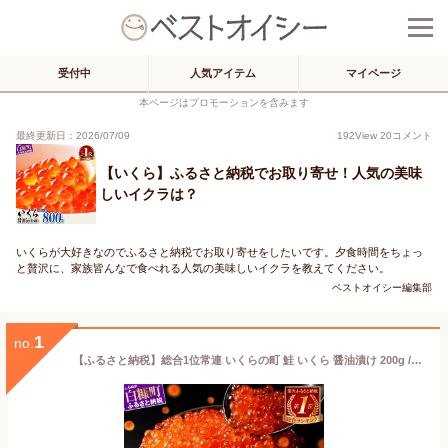
受付中
人気アイテム
マイページ
本ページはプロモーションを含みます
最終更新日：2026/07/09
192
View
20
コメント
【いくら】ふるさと納税でお取り寄せ！人気の美味
しいイクラは？
いくらが大好きなのでふるさと納税でお取り寄せをしたいです。夕食時間をちょっ
と贅沢に、家族皆んなで食べれる人気の美味しいイクラを教えてください。
ベストオイシー編集部
1
no.
【ふるさと納税】総合1位常連 いくらの町 鮭 いくら 醤油漬け 200g / 400g / 800g / 1.6kg / 2.4kg 200gパック【内容量が選べる】 ふるさと納税 いくら 海鮮 北海道 イクラ 小分け ふるさと ランキング 人気 高評価 白糠町