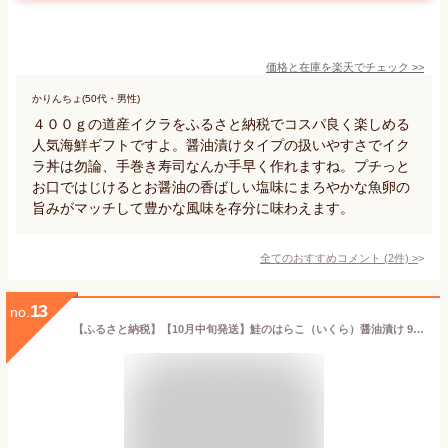
価格と在庫を
楽天
でチェック
>>
かりんちょ(50代・男性)
４００ｇの道産イクラをふるさと納税でコスパ良く楽しめる
人気海鮮ギフトですよ。醤油漬けタイプの扱いやすさでイク
ラ丼は勿論、手巻き寿司なんか手早く作れますね。プチっと
お口ではじけるとお醤油の香ばしい塩味にまろやかな魚卵の
旨みがマッチして豊かな風味を存分に味わえます。
全てのおすすめコメント
(
2
件)
>
13
no.
【ふるさと納税】【10月中旬発送】鮭のはらこ（いくら）醤油漬け 90g×2個入り 魚卵 鮭卵 魚 魚介 新潟県 村上市 B4105