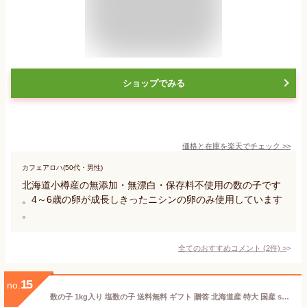
ショップでみる
価格と在庫を
楽天
でチェック
>>
カフェアロハ(50代・男性)
北海道小樽産の無添加・無漂白・保存料不使用の数の子です
。4～6歳の卵が成長しきったニシンの卵のみ使用しています
。
全てのおすすめコメント
(
2
件)
>
15
no.
数の子 1kg入り 塩数の子 送料無料 ギフト 贈答 北海道産 特大 国産 sioko1 食品 おせち おせち料理 お正月 正月料理 お歳暮 ギフト 贈答 年末年始 おせち料理 グルメ