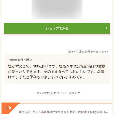
ショップでみる
価格と在庫を
楽天
でチェック
>>
Toshimi(60代・男性)
塩かずのこで、300gあります。塩抜きすれば松前漬けや煮物
に使ったりできます。そのまま食べてもおいしいです。塩漬
けのままだと保存もできますのでおすすめです。
全てのおすすめコメント（2件）
5
no.
今ならクーポン＆高級食材オマケ付き！ 数の子松前漬け 550g×1樽（樽入）1樽3950円と大変お得 お歳暮 ご贈答にも 送料無料 ※合成着色料、合成保存料を使用していません。ご贈答 ギフト 松前漬 がごめ昆布 まつまえずけ 北海道 函館 グルメ お取り寄せ 竹田食品