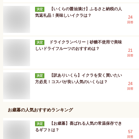
【いくらの醤油漬け】ふるさと納税の人
決定
気返礼品！美味しいイクラは？
24
回答
ドライクランベリー｜砂糖不使用で美味
決定
しいドライフルーツのおすすめは？
21
回答
【訳ありいくら】イクラを安く買いたい
決定
方必見！コスパが良い人気のいくらは？
24
回答
お歳暮
の人気おすすめランキング
【お歳暮】喜ばれる人気の常温保存でき
決定
るギフトは？
57
回答