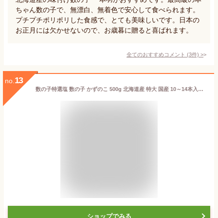
ちゃん数の子で、無漂白、無着色で安心して食べられます。
プチプチポリポリした食感で、とても美味しいです。日本の
お正月には欠かせないので、お歳暮に贈ると喜ばれます。
全てのおすすめコメント
(
3
件)
>
13
no.
数の子特選塩 数の子 かずのこ 500g 北海道産 特大 国産 10～14本入り【贈答ギフト】【かずのこ】【smtb-tk】 塩数の子 人気 sioko500 食品 おせち おせち料理 お正月 正月料理 お歳暮 ギフト 贈答
ショップでみる