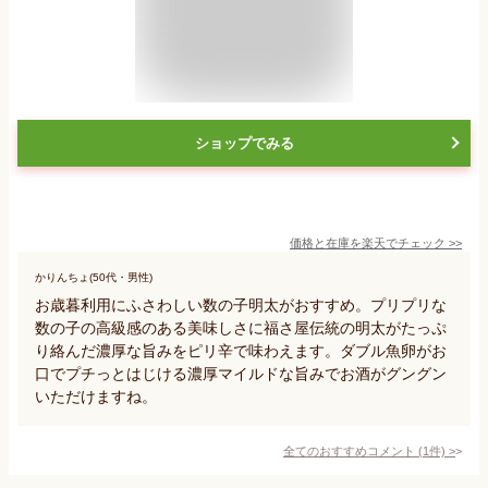
ショップでみる
価格と在庫を
楽天
でチェック
>>
かりんちょ(50代・男性)
お歳暮利用にふさわしい数の子明太がおすすめ。プリプリな
数の子の高級感のある美味しさに福さ屋伝統の明太がたっぷ
り絡んだ濃厚な旨みをピリ辛で味わえます。ダブル魚卵がお
口でプチっとはじける濃厚マイルドな旨みでお酒がグングン
いただけますね。
全てのおすすめコメント
(
1
件)
>