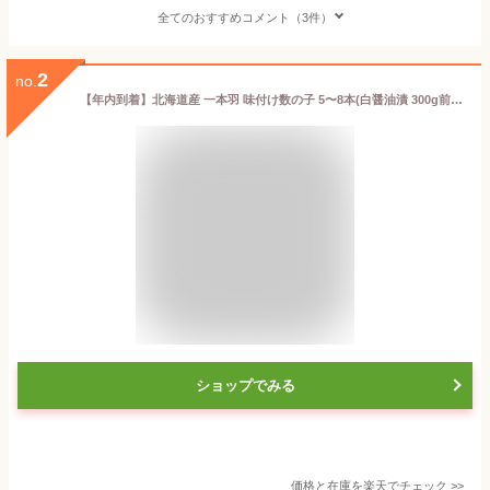
全てのおすすめコメント（3件）
2
no.
【年内到着】北海道産 一本羽 味付け数の子 5〜8本(白醤油漬 300g前後)【送料無料】かずのこ お取り寄せグルメ ギフト 海鮮 海産 贈り物 国産 味付き 年末年始 お正月 御歳暮 お歳暮 お年賀 御年賀
ショップでみる
価格と在庫を
楽天
でチェック
>>