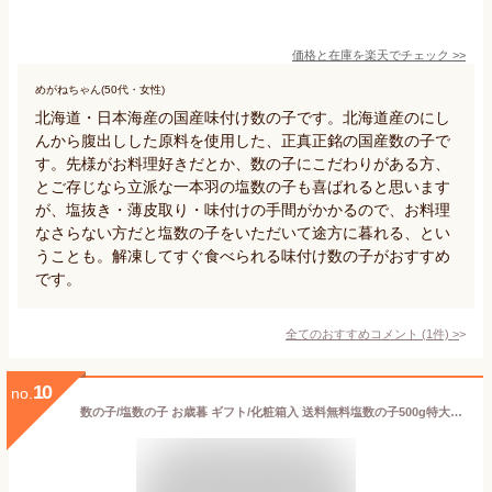
価格と在庫を
楽天
でチェック
>>
めがねちゃん(50代・女性)
北海道・日本海産の国産味付け数の子です。北海道産のにし
んから腹出しした原料を使用した、正真正銘の国産数の子で
す。先様がお料理好きだとか、数の子にこだわりがある方、
とご存じなら立派な一本羽の塩数の子も喜ばれると思います
が、塩抜き・薄皮取り・味付けの手間がかかるので、お料理
なさらない方だと塩数の子をいただいて途方に暮れる、とい
うことも。解凍してすぐ食べられる味付け数の子がおすすめ
です。
全てのおすすめコメント
(
1
件)
>
10
no.
数の子/塩数の子 お歳暮 ギフト/化粧箱入 送料無料塩数の子500g特大(アメリカ・アラスカ産原料,北海道加工)マルイチ 鈴木水産【楽ギフ_のし宛書】/お祝い/味付け/結納/縁起物 おせち料理 おせち 2025 お年賀