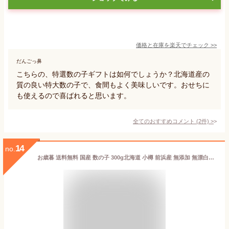
価格と在庫を
楽天
でチェック
>>
だんごっ鼻
こちらの、特選数の子ギフトは如何でしょうか？北海道産の
質の良い特大数の子で、食間もよく美味しいです。おせちに
も使えるので喜ばれると思います。
全てのおすすめコメント
(
2
件)
>
14
no.
お歳暮 送料無料 国産 数の子 300g北海道 小樽 前浜産 無添加 無漂白1％ の 黄色いダイヤ! 特大 幻 塩 数の子 化粧木箱入 期間限定 楽天ランキング 塩数の子 部門 連続1位 食品 食べ物 塩かずのこ 塩カズノコ お正月 おたる産 【同梱不可】ギフト 贈答 プレゼント お年賀