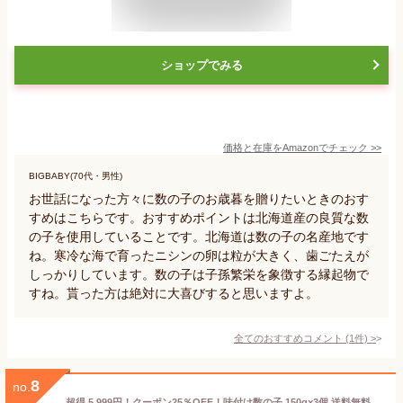
ショップでみる
価格と在庫を
Amazon
でチェック
>>
BIGBABY(70代・男性)
お世話になった方々に数の子のお歳暮を贈りたいときのおす
すめはこちらです。おすすめポイントは北海道産の良質な数
の子を使用していることです。北海道は数の子の名産地です
ね。寒冷な海で育ったニシンの卵は粒が大きく、歯ごたえが
しっかりしています。数の子は子孫繁栄を象徴する縁起物で
すね。貰った方は絶対に大喜びすると思いますよ。
全てのおすすめコメント
(
1
件)
>
8
no.
超得 5,999円！クーポン25％OFF！味付け数の子 150g×3個 送料無料 布目 お取り寄せグルメ ギフト プレゼント