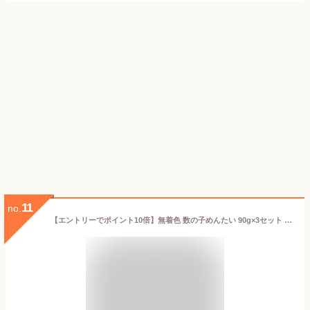
11
no.
【エントリーでポイント10倍】無着色 数の子めんたい 90g×3セット 和え物 ご飯のお供 そのまま 数の子 かずのこ 送料無料 ／ 福さ屋 明太子 辛子明太子 おつまみ 晩酌 福岡 博多 土産 ギフト 贈り物 父の日 お中元 御中元 お歳暮 【公式ストア】