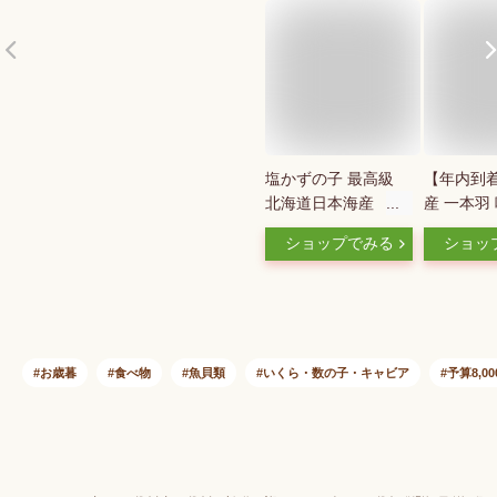
塩かずの子 最高級
【年内到
北海道日本海産
産 一本羽
500g 送料無料 数の
の子 5〜
ショップでみる
ショッ
子 塩数の子 かずの
漬 300g
こ 海鮮 グルメ 北海
無料】かず
道産 お歳暮 おせち
り寄せグル
ギフト 贈答用 希少
海鮮 海産
期間限定 数量限定
産 味付き
冷蔵
お正月 御
お歳暮
食べ物
魚貝類
いくら・数の子・キャビア
予算8,0
暮 お年賀