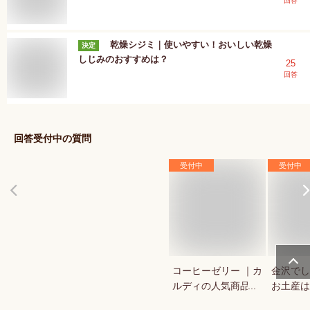
回答
乾燥シジミ｜使いやすい！おいしい乾燥
決定
しじみのおすすめは？
25
回答
回答受付中の質問
受付中
受付中
コーヒーゼリー ｜カ
金沢でし
ルディの人気商品な
お土産は
ど美味しいおすすめ
グ上位や