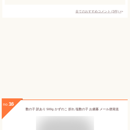
全てのおすすめコメント
(
3
件)
>
16
no.
数の子 訳あり 500g かずのこ 折れ 塩数の子 お歳暮 メール便発送