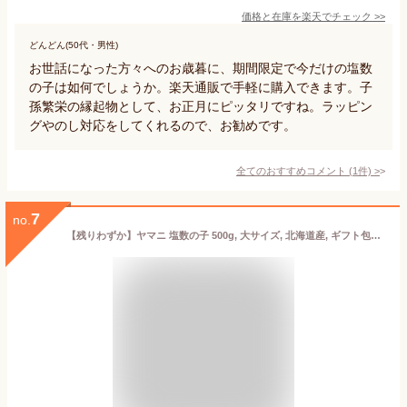
価格と在庫を
楽天
でチェック
>>
どんどん(50代・男性)
お世話になった方々へのお歳暮に、期間限定で今だけの塩数
の子は如何でしょうか。楽天通販で手軽に購入できます。子
孫繁栄の縁起物として、お正月にピッタリですね。ラッピン
グやのし対応をしてくれるので、お勧めです。
全てのおすすめコメント
(
1
件)
>
7
no.
【残りわずか】ヤマニ 塩数の子 500g, 大サイズ, 北海道産, ギフト包装可能