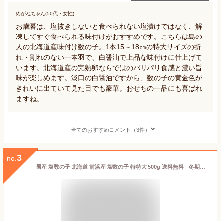
めがねちゃん(50代・女性)
お歳暮は、塩抜きしないと食べられない塩漬けではなく、解
凍してすぐ食べられる味付けがおすすめです。こちらは島の
人の北海道産味付け数の子。1本15～18㎝の特大サイズの折
れ・割れのない一本羽で、白醤油で上品な味付けに仕上げて
います。北海道産の完熟卵ならではのパリパリ食感と濃い旨
味が楽しめます。淡口の白醤油ですから、数の子の黄金色が
きれいに出ていて見た目でも豪華。おせちの一品にも喜ばれ
ますね。
全てのおすすめコメント（3件）
3
no.
国産 塩数の子 北海道 前浜産 塩数の子 特特大 500g 送料無料 冬期間常温発送