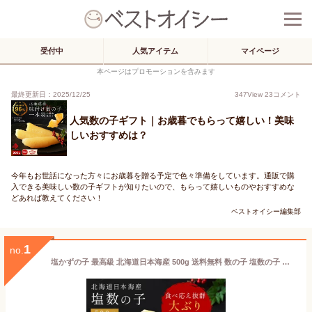
受付中
人気アイテム
マイページ
本ページはプロモーションを含みます
最終更新日：2025/12/25
347
View
23
コメント
人気数の子ギフト｜お歳暮でもらって嬉しい！美味
しいおすすめは？
今年もお世話になった方々にお歳暮を贈る予定で色々準備をしています。通販で購
入できる美味しい数の子ギフトが知りたいので、もらって嬉しいものやおすすめな
どあれば教えてください！
ベストオイシー編集部
1
no.
塩かずの子 最高級 北海道日本海産 500g 送料無料 数の子 塩数の子 かずのこ 海鮮 グルメ 北海道産 お歳暮 おせち ギフト 贈答用 希少 期間限定 数量限定 冷蔵