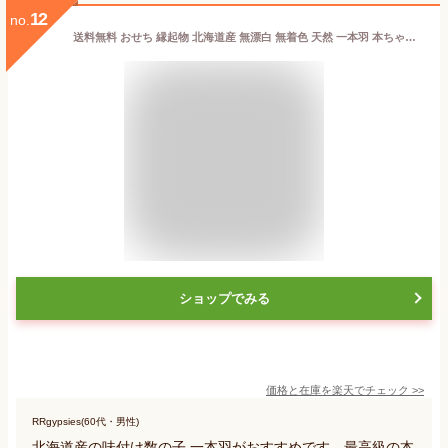
12
no.
送料無料 おせち 縁起物 北海道産 無漂白 無着色 天然 一本羽 本ちゃん 味付け数の子 250g 5～8本 白 醤油漬け しょうゆ 北海道 国産 かずのこ カズノコ 味付 かずの子 味付け 数の子 kazunoko 冷凍 食品 食べ物 味付き お歳暮 御歳暮 ギフト お取り寄せ グルメ お節 お年賀
ショップでみる
価格と在庫を
楽天
でチェック
>>
RRgypsies(60代・男性)
北海道産の味付け数の子 一本羽がおすすめです。最高級の本