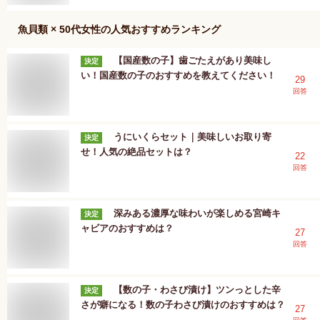
魚貝類 × 50代女性
の人気おすすめランキング
【国産数の子】歯ごたえがあり美味し
決定
い！国産数の子のおすすめを教えてください！
29
回答
うにいくらセット｜美味しいお取り寄
決定
せ！人気の絶品セットは？
22
回答
深みある濃厚な味わいが楽しめる宮崎キ
決定
ャビアのおすすめは？
27
回答
【数の子・わさび漬け】ツンっとした辛
決定
さが癖になる！数の子わさび漬けのおすすめは？
27