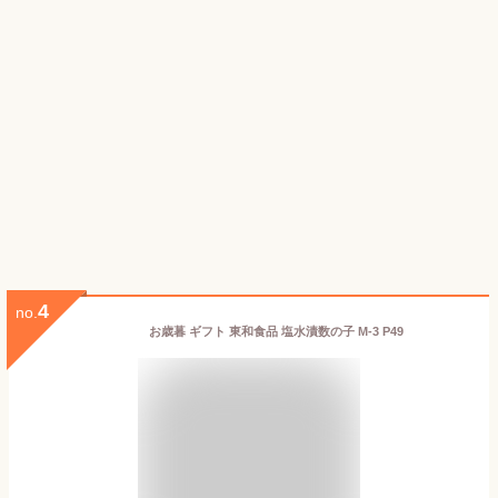
4
no.
お歳暮 ギフト 東和食品 塩水漬数の子 M‐3 P49