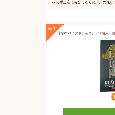
への手土産にもぴったりの黒川の最新
1
no.