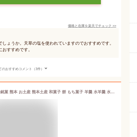
価格と在庫を
楽天
でチェック
>>
でしょうか。天草の塩を使われていますのでおすすめです。
におすすめです。
てのおすすめコメント（3件）
お菓子の香梅 誉の陣太鼓 6個入り 熊本銘菓 熊本 お土産 熊本土産 和菓子 餅 もち菓子 羊羹 水羊羹 水ようかん ようかん 大納言 小豆 銘菓 熊本銘菓 熊本 お土産 土産 常温