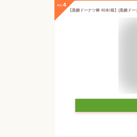
4
no.