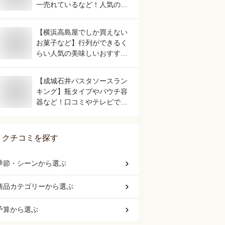
一売れているなど！人気のご
当地銘菓のおすすめは？
【横浜高島屋でしか買えない
お菓子など】行列ができるく
らい人気の美味しいおすすめ
は？
【成城石井パスタソースラン
キング】瓶タイプやパウチ容
器など！口コミやテレビで話
題の人気のおすすめは？
クチコミを探す
季節・シーン
から選ぶ
商品カテゴリー
から選ぶ
予算
から選ぶ