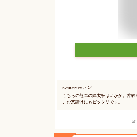
KUMIKAN(40代・女性)
こちらの熊本の陣太鼓はいかが。舌触
、お茶請けにもピッタリです。
全