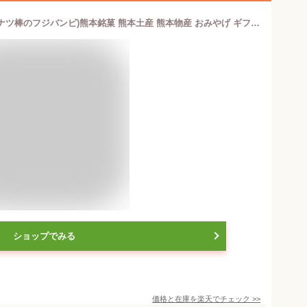
【黒糖ドーナツ棒 40本/箱】(黒糖ドーナツ棒のフジバンビ)熊本銘菓 熊本土産 熊本物産 おみやげ ギフト お歳暮 ドーナツ お菓子 個包装 スイーツ ギフト 業務用 お取り寄せ 黒糖 おやつ 詰め合わせ おかし 食べ物 お歳暮 お取り寄せスイーツ
ショップでみる
価格と在庫を
楽天
でチェック
>>