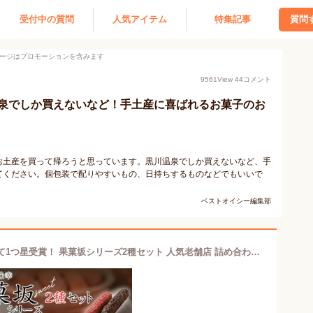
受付中の質問
人気アイテム
特集記事
質問
ージはプロモーションを含みます
9561
View
44
コメント
泉でしか買えないなど！手土産に喜ばれるお菓子のお
お土産を買って帰ろうと思っています。黒川温泉でしか買えないなど、手
てください。個包装で配りやすいもの、日持ちするものなどでもいいで
ベストオイシー編集部
【ふるさと納税】食品のミシュランにて1つ星受賞！ 果菓坂シリーズ2種セット 人気老舗店 詰め合わせ 菓子 果菓坂ショコラ セット 冷蔵 食品のミシュランガイド 一つ星 スイーツ お菓子 ギフト おすすめ 人気 手土産 お土産 お取り寄せ 贈り物 お年賀 お歳暮 熊本県阿蘇市