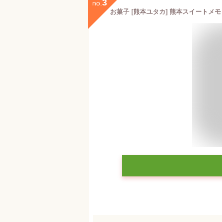
3
no.