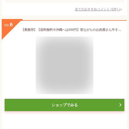
全てのおすすめコメント
(
1
件)
>
6
no.
【業務用】【送料無料※沖縄へは500円】昔ながらのお肉屋さん牛すじカレー220g×10袋【徳用】お取り寄せグルメ ギフト 誕生日 プレゼント 自宅用 肉 お家カフェ 簡単 備蓄用 お中元 御中元 お歳暮 御歳暮 父の日 母の日 敬老の日
ショップでみる