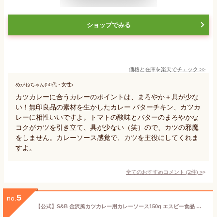
ショップでみる
価格と在庫を
楽天
でチェック
>>
めがねちゃん(50代・女性)
カツカレーに合うカレーのポイントは、まろやか＋具が少な
い！無印良品の素材を生かしたカレー バターチキン、カツカ
レーに相性いいですよ。トマトの酸味とバターのまろやかな
コクがカツを引き立て、具が少ない（笑）ので、カツの邪魔
をしません。カレーソース感覚で、カツを主役にしてくれま
すよ。
全てのおすすめコメント
(
2
件)
>
5
no.
【公式】S&B 金沢風カツカレー用カレーソース150g エスビー食品 公式 レトルトカレー カレーの日 加工食品 インスタントカレー