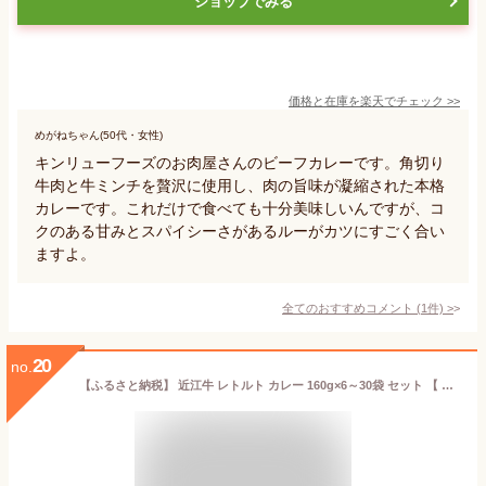
ショップでみる
価格と在庫を
楽天
でチェック
>>
めがねちゃん(50代・女性)
キンリューフーズのお肉屋さんのビーフカレーです。角切り
牛肉と牛ミンチを贅沢に使用し、肉の旨味が凝縮された本格
カレーです。これだけで食べても十分美味しいんですが、コ
クのある甘みとスパイシーさがあるルーがカツにすごく合い
ますよ。
全てのおすすめコメント
(
1
件)
>
20
no.
【ふるさと納税】 近江牛 レトルト カレー 160g×6～30袋 セット 【 黒毛和牛 牛肉 960g ～ 4800g 肉 ギフト 自宅用 黒毛和牛 国産 近江 三大和牛 和牛 贈り物 内祝い 神戸牛 松阪牛 に並ぶ 日本三大和牛 滋賀県 竜王町 澤井牧場 送料無料 5000円以下 お買い物マラソン 】