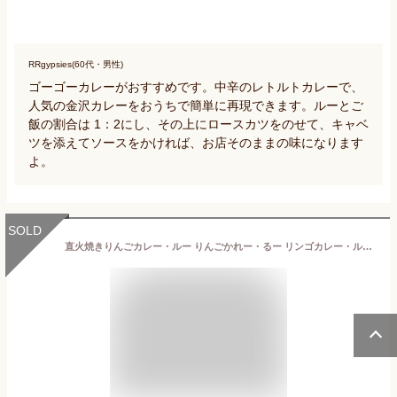
RRgypsies(60代・男性)
ゴーゴーカレーがおすすめです。中辛のレトルトカレーで、
人気の金沢カレーをおうちで簡単に再現できます。ルーとご
飯の割合は 1：2にし、その上にロースカツをのせて、キャベ
ツを添えてソースをかければ、お店そのままの味になります
よ。
SOLD
直火焼きりんごカレー・ルー りんごかれー・るー リンゴカレー・ルー 3ケ入り 青森県産 りんご/リンゴ カレー ペースト カレーライス スパイス 岩木屋 メール便 送料無料