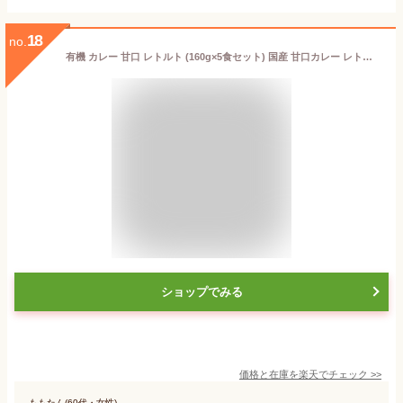
18
no.
有機 カレー 甘口 レトルト (160g×5食セット) 国産 甘口カレー レトルトカレー 鶏ひき肉 鶏肉 野菜 野菜カレー ガラムマサラ スパイス だし 出汁 非常食 常温保存 保存食 詰め合わせ 子供むけ 健康 送料無料 レビュー特典
ショップでみる
価格と在庫を
楽天
でチェック
>>
ももたん(60代・女性)