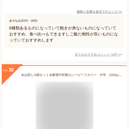
価格と在庫を
楽天
でチェック
>>
あやなみ(20代・女性)
6種類あるものになっていて飽きが来ないものになっていて
おすすめ、食べ比べもできますしご飯だ相性が良いものにな
っていておすすめします
全てのおすすめコメント
(
1
件)
>
10
no.
★お試し/4袋セット★新宿中村屋カレービーフカリー 中辛 (200g)4個セット【業務用・中村屋レストランフーズ】【Nakamuraya Restaurant Foods】ビーフカレー【コストコ通販】＃8 レストラン用 業務用 お試しセット レトルトカレー インドカレー