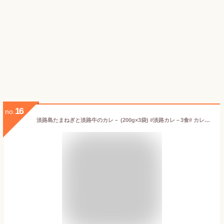
16
no.
淡路島たまねぎと淡路牛のカレ－ (200g×3袋) #淡路カレ－3食# カレー 中辛 淡路牛 淡路島 たまねぎ 玉葱 玉ねぎ カレー3個セット