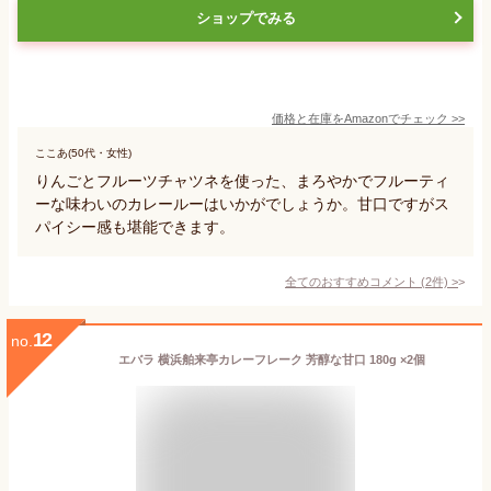
ショップでみる
価格と在庫を
Amazon
でチェック
>>
ここあ(50代・女性)
りんごとフルーツチャツネを使った、まろやかでフルーティ
ーな味わいのカレールーはいかがでしょうか。甘口ですがス
パイシー感も堪能できます。
全てのおすすめコメント
(
2
件)
>
12
no.
エバラ 横浜舶来亭カレーフレーク 芳醇な甘口 180g ×2個