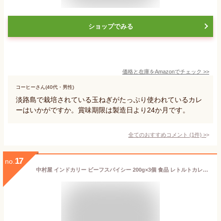
ショップでみる
価格と在庫を
Amazon
でチェック
>>
コーヒーさん(40代・男性)
淡路島で栽培されている玉ねぎがたっぷり使われているカレ
ーはいかがですか。賞味期限は製造日より24か月です。
全てのおすすめコメント
(
1
件)
>
17
no.
中村屋 インドカリー ビーフスパイシー 200g×3個 食品 レトルトカレー ビーフカレー レトルト食品 パウチ お手軽