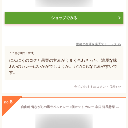
ショップでみる
価格と在庫を
楽天
でチェック
>>
ここあ(50代・女性)
にんにくのコクと果実の甘みがうまく合わさった、濃厚な味
わいのカレーはいかがでしょうか。カツにもなじみやすいで
す。
全てのおすすめコメント
(
1
件)
>
8
no.
自由軒 昔ながらの黒ラベルカレー 3個セット カレー 辛口 洋風惣菜 レトルトカレー 惣菜 スパイシー 簡単調理 温めるだけ 泉州産 たまねぎ 大阪