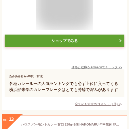
ショップでみる
価格と在庫を
Amazon
でチェック
>>
あみあみあみ(40代・女性)
各種カレールーの人気ランキングでも必ず上位に入ってくる
横浜舶来亭のカレーフレークはとても芳醇で深みがあります
全てのおすすめコメント
(
1
件)
>
13
no.
ハウス バーモントカレー 甘口 230g×2個 HAKOMARU 年中無休 即配送