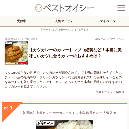
受付中
人気アイテム
マイページ
本ページはプロモーションを含みます
最終更新日：2026/03/11
4877
View
22
コメント
【カツカレーのカレー】マツコ絶賛など！本当に美
味しいカツに合うカレーのおすすめは？
マツコの知らない世界で、カツカレーが紹介されていて本当に美味しそうでした。
チェーン店の最高峰や、グリーンカツカレーなど紹介されていた美味しそうなもの
をネットでお取り寄せしたいです。カツにとっても合う本当に美味しいおすすめの
カツカレーを教えてください。
ベストオイシー編集部
1
no.
【C配送】上等カレー カツカレーライス 中辛 欧風カレー 人気店 カレー 冷凍カレー グルメ ご当地 本格 スパイス お取り寄せ 欧風 本格 送料無料 冷凍惣菜 ストック カツカレー 電子レンジ調理