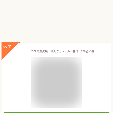
11
no.
コスモ直火焼 りんごカレールー甘口 170ｇ×3袋