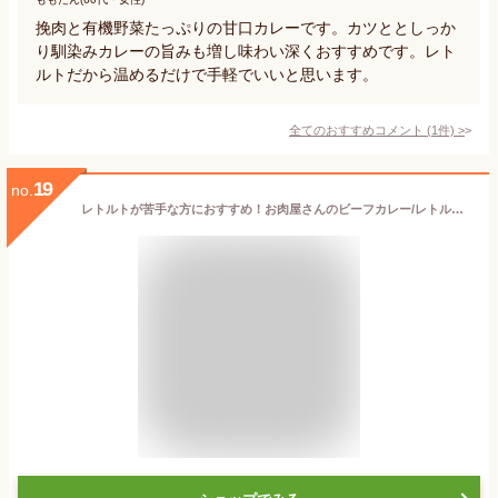
挽肉と有機野菜たっぷりの甘口カレーです。カツととしっか
り馴染みカレーの旨みも増し味わい深くおすすめです。レト
ルトだから温めるだけで手軽でいいと思います。
全てのおすすめコメント
(
1
件)
>
19
no.
レトルトが苦手な方におすすめ！お肉屋さんのビーフカレー/レトルトカレー1人前220g/10個入り/キンリューフーズ/ローリングストック 本格的 リピート 非常食 常温保存食 中辛 送料無料 簡単 手軽 カレーライス お取り寄せ 欧風カレー 濃厚 スパイス スパイシー