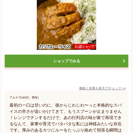
ショップでみる
価格と在庫を
楽天
でチェック
>>
アルナヲ(40代・男性)
最初の一口は甘いのに、後からじわじわ〜っと本格的なスパ
イスの辛さが追いかけてきて、もうスプーンが止まりません
！レンジでチンするだけで、あの行列店の味が家で再現でき
るなんて、家事や育児でバタバタな私には神様みたいな存在
です。厚みのあるカツにルーをたっぷり絡めて頬張る瞬間は