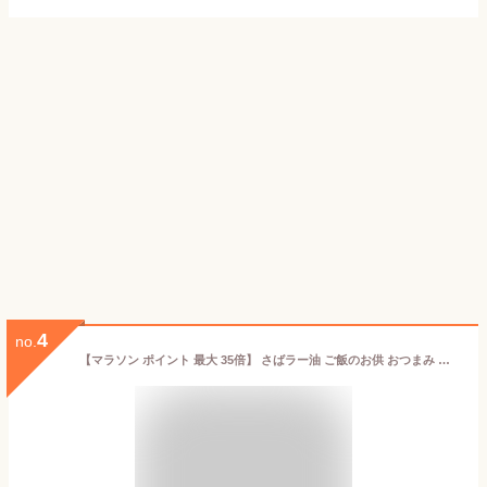
4
no.
【マラソン ポイント 最大 35倍】 さばラー油 ご飯のお供 おつまみ 静岡県 伊東 伊東港水揚げ ご飯がすすむ 惣菜 食感 ピリ辛 くせになる 酒の肴 野菜 豆腐 アレンジいろいろ お土産 プレゼント 人気 生臭さ少ない すり身 100％ サバ男くん 絶品 サバ らー油