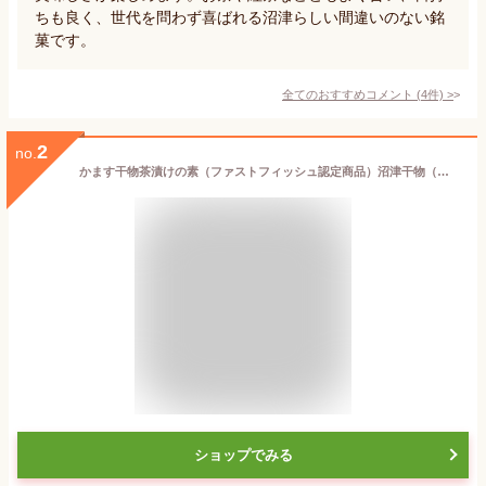
ちも良く、世代を問わず喜ばれる沼津らしい間違いのない銘
菓です。
全てのおすすめコメント
(
4
件)
>
2
no.
かます干物茶漬けの素（ファストフィッシュ認定商品）沼津干物（天日干しひもの）
ショップでみる