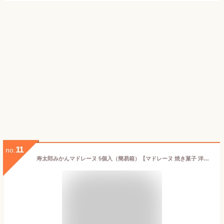
11
no.
寿太郎みかんマドレーヌ 5個入（簡易箱）【マドレーヌ 焼き菓子 洋菓子 スイーツ お菓子 蜜柑】【ギフト プチギフト プレゼント 贈り物 お土産 土産 おみやげ 手土産 母の日 父の日 敬老の日 お中元 お歳暮】【雅心苑】