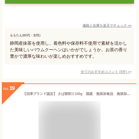
価格と在庫を
楽天
でチェック
>>
ももたん(60代・女性)
静岡産抹茶を使用し、着色料や保存料不使用で素材を活かし
た美味しいバウムクーヘンはいかがでしょうか。お茶の香り
豊かで濃厚な味わいが楽しめおすすめです。
全てのおすすめコメント
(
5
件)
>
19
no.
【沼津ブランド認定】 さば節削り150g 国産 無添加食品 無添加調味料 無添加 国産 さば さば節 削り節 だし 出汁 だし汁 食塩不使用 和食 おにぎり ご飯のお供 トッピング