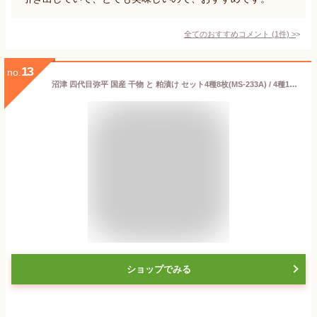
全てのおすすめコメント
(
1
件)
>
13
no.
沼津 四代目弥平 国産 干物 と 粕漬け セット4種8枚(MS-233A) / 4種11枚(MS-234A)【静岡 魚 干物 焼き魚 名物 名産品 ご当地 マルヤ水産 ギフト 御中元 御歳暮 内祝 御祝 お取り寄せ 誕生日 土産 お年賀 母の日 父の日 敬老の日】DT1155
ショップでみる