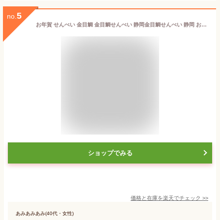
5
no.
お年賀 せんべい 金目鯛 金目鯛せんべい 静岡金目鯛せんべい 静岡 お土産 おみやげ ギフト 贈り物 手土産 おすそ分け 海鮮 煎餅 個包装 配りやすい 企業 会社 ぬまずん わかふじ お年賀 来訪用 店舗用 16枚
ショップでみる
価格と在庫を
楽天
でチェック
>>
あみあみあみ(40代・女性)