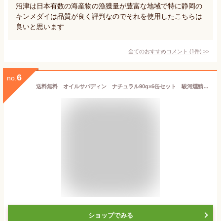
沼津は日本有数の海産物の漁獲量が豊富な地域で特に静岡の
キンメダイは品質が良く評判なのでそれを使用したこちらは
良いと思います
全てのおすすめコメント
(
1
件)
>
6
no.
送料無料 オイルサバディン ナチュラル90g×6缶セット 駿河燻鯖 沼津 かねはちサバ缶 鯖 サバ さば 国産 魚 青魚 缶詰 缶詰め かんづめ 缶 おかず ご飯 具材 ご飯のお供 おとも 酒のあて 酒の肴 つまみ サバ缶ダイエット 味付き 静岡土産 ご当地
ショップでみる