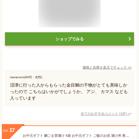
ショップでみる
価格と在庫を
楽天
でチェック
>>
nanacoco(40代・女性)
沼津に行った人からもらった金目鯛の干物がとても美味しか
ったので こちらはいかがでしょうか。 アジ、 カマス なども
入っています
全てのおすすめコメント
(
1
件)
>
17
no.
お中元ギフト 鯛ごま茶漬け 4袋 お中元ギフト ご飯のお供 漬け丼 夜食 お手軽ギフト 鯛 タイ 真鯛 マダイ お茶漬け 茶漬け 鯛茶漬け お返し お礼 お取り寄せグルメ 高級 ギフト 海鮮 贈り物 海鮮ギフト 内祝 お祝い 御祝ギフト プレゼント 沼津産 お中元