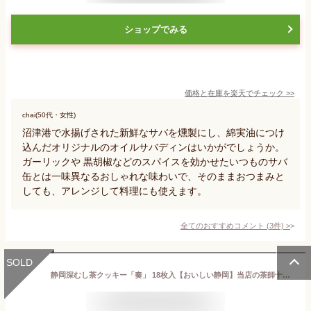
ショップでみる
価格と在庫を
楽天
でチェック
>>
chai(50代・女性)
沼津港で水揚げされた新鮮なサバを燻製にし、綿実油につけ
込んだオリジナルのオイルサバディンはいかがでしょうか。
ガーリックや 黒胡椒などのスパイスを効かせたいつものサバ
缶とは一味異なるおしゃれな味わいで、そのままおつまみと
しても、アレンジして料理にも使えます。
全てのおすすめコメント
(
3
件)
>
SOLD
静岡深むし茶クッキー「奏」 18枚入【おいしい静岡】当店の茶師十段 藤田浩介が厳選した深むし茶「謹」の茶葉をクッキー生地に練り込み、ホワイトチョコをサンドしたチョコサンドクッキーです！