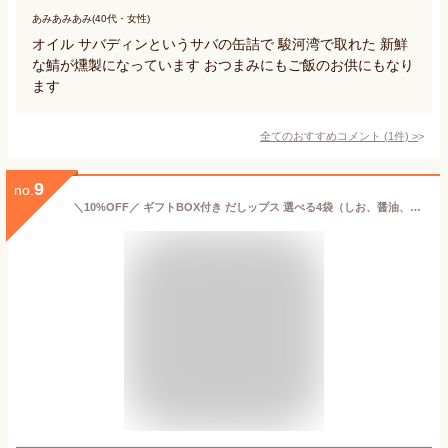
あみあみあみ(40代・女性)
オイル サバディンというサバの缶詰で 駿河湾で取れた 新鮮
な鯖が燻製になっています おつまみにもご飯のお供にもなり
ます
全てのおすすめコメント
(
1
件)
>
9
no.
＼10%OFF／ ギフトBOX付き だしップス 選べる4袋（しお、醤油、マヨ味、わさび 各50gから選べる）だしっぷす だしチップ おから きらず 和風チップス おからパウダー お菓子 静岡 お土産 子供のおやつ 手土産 お祝い 出産祝 誕生日 プレゼント