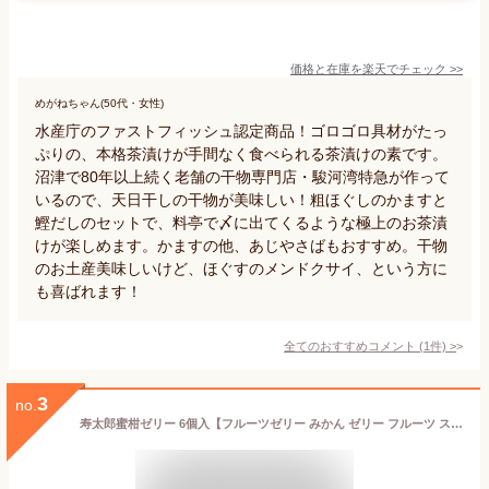
価格と在庫を
楽天
でチェック
>>
めがねちゃん(50代・女性)
水産庁のファストフィッシュ認定商品！ゴロゴロ具材がたっ
ぷりの、本格茶漬けが手間なく食べられる茶漬けの素です。
沼津で80年以上続く老舗の干物専門店・駿河湾特急が作って
いるので、天日干しの干物が美味しい！粗ほぐしのかますと
鰹だしのセットで、料亭で〆に出てくるような極上のお茶漬
けが楽しめます。かますの他、あじやさばもおすすめ。干物
のお土産美味しいけど、ほぐすのメンドクサイ、という方に
も喜ばれます！
全てのおすすめコメント
(
1
件)
>
3
no.
寿太郎蜜柑ゼリー 6個入【フルーツゼリー みかん ゼリー フルーツ スイーツ】【ギフト プチギフト プレゼント 贈り物 お土産 土産 おみやげ 手土産 母の日 父の日 敬老の日 お中元 お歳暮】【雅心苑】