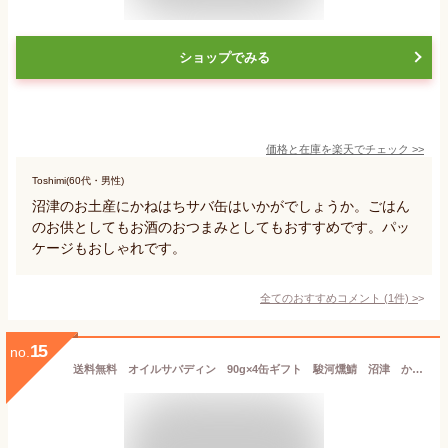
ショップでみる
価格と在庫を
楽天
でチェック
>>
Toshimi(60代・男性)
沼津のお土産にかねはちサバ缶はいかがでしょうか。ごはん
のお供としてもお酒のおつまみとしてもおすすめです。パッ
ケージもおしゃれです。
全てのおすすめコメント
(
1
件)
>
15
no.
送料無料 オイルサバディン 90g×4缶ギフト 駿河燻鯖 沼津 かねはちサバ缶 鯖 サバ さば 国産 魚 青魚 缶詰 缶詰め かんづめ 缶 おかず ご飯 具材 ご飯のお供 おとも 酒のあて 酒の肴 つまみ 和食 和風 常備菜 サバ缶ダイエット 味付き 静岡土産 ご当地 md