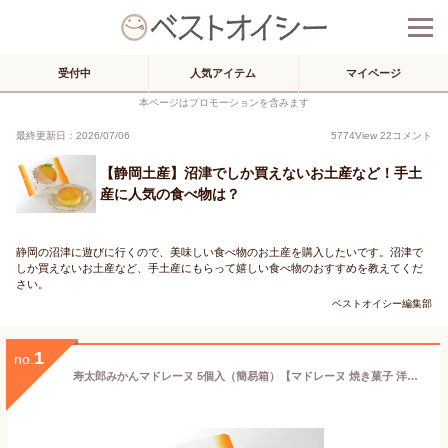
受付中
人気アイテム
マイページ
本ページはプロモーションを含みます
最終更新日：2026/07/06
5774
View
22
コメント
【静岡土産】沼津でしか買えないお土産など！手土
産に人気の食べ物は？
静岡の沼津に遊びに行くので、美味しい食べ物のお土産を購入したいです。沼津で
しか買えないお土産など、手土産にもらって嬉しい食べ物のおすすめを教えてくだ
さい。
ベストオイシー編集部
1
no.
寿太郎みかんマドレーヌ 5個入（簡易箱）【マドレーヌ 焼き菓子 洋菓子 スイーツ お菓子 蜜柑】【ギフト プチギフト プレゼント 贈り物 お土産 土産 おみやげ 手土産 母の日 父の日 敬老の日 お中元 お歳暮】【雅心苑】