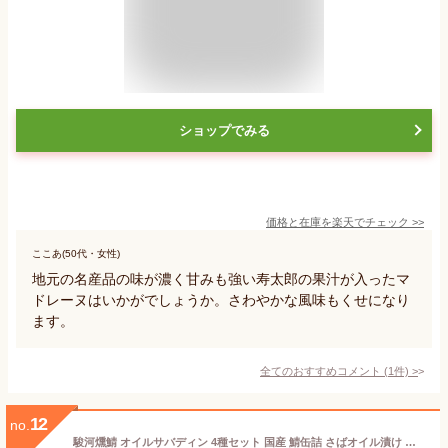
ショップでみる
価格と在庫を
楽天
でチェック
>>
ここあ(50代・女性)
地元の名産品の味が濃く甘みも強い寿太郎の果汁が入ったマ
ドレーヌはいかがでしょうか。さわやかな風味もくせになり
ます。
全てのおすすめコメント
(
1
件)
>
12
no.
駿河燻鯖 オイルサバディン 4種セット 国産 鯖缶詰 さばオイル漬け 静岡 ギフト