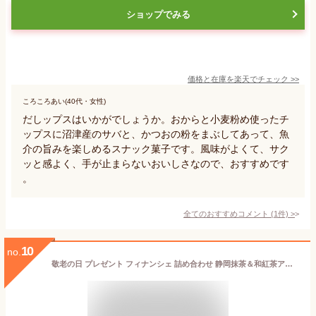
ショップでみる
価格と在庫を
楽天
でチェック
>>
ころころあい(40代・女性)
だしップスはいかがでしょうか。おからと小麦粉め使ったチ
ップスに沼津産のサバと、かつおの粉をまぶしてあって、魚
介の旨みを楽しめるスナック菓子です。風味がよくて、サク
ッと感よく、手が止まらないおいしさなので、おすすめです
。
全てのおすすめコメント
(
1
件)
>
10
no.
敬老の日 プレゼント フィナンシェ 詰め合わせ 静岡抹茶＆和紅茶アールグレイフィナンシェ 8個入 焼き菓子 洋菓子 個包装 お菓子 抹茶スイーツ 内祝い お祝い お返し 出産内祝い 誕生日 送料無料