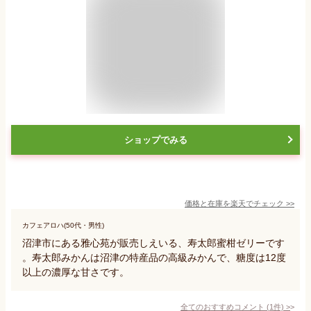
ショップでみる
価格と在庫を
楽天
でチェック
>>
カフェアロハ(50代・男性)
沼津市にある雅心苑が販売しえいる、寿太郎蜜柑ゼリーです
。寿太郎みかんは沼津の特産品の高級みかんで、糖度は12度
以上の濃厚な甘さです。
全てのおすすめコメント
(
1
件)
>