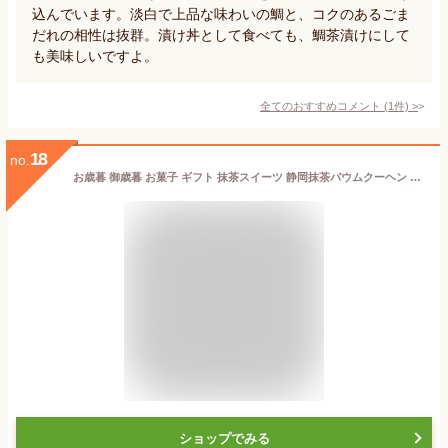
込んでいます。淡白で上品な味わいの鯛と、コクのあるごま
だれの相性は抜群。漬け丼として食べても、鯛茶漬けにして
も美味しいですよ。
全てのおすすめコメント
(
1
件)
>
18
no.
お歳暮 御歳暮 お菓子 ギフト 抹茶スイーツ 静岡抹茶バウムクーヘン お祝い 出産内祝い 内祝い バームクーヘン お返し プレゼント ギフト 送料無料 焼き菓子 洋菓子 かわいい 誕生日 御供 御礼
ショップでみる