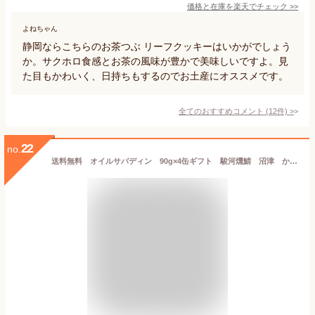
価格と在庫を
楽天
でチェック
>>
よねちゃん
静岡ならこちらのお茶つぶ リーフクッキーはいかがでしょう
か。サクホロ食感とお茶の風味が豊かで美味しいですよ。見
た目もかわいく、日持ちもするのでお土産にオススメです。
全てのおすすめコメント
(
12
件)
>
22
no.
送料無料 オイルサバディン 90g×4缶ギフト 駿河燻鯖 沼津 かねはちサバ缶 鯖 サバ さば 国産 魚 青魚 缶詰 缶詰め かんづめ 缶 おかず ご飯 具材 ご飯のお供 おとも 酒のあて 酒の肴 つまみ 和食 和風 常備菜 サバ缶ダイエット 味付き 静岡土産 ご当地 md