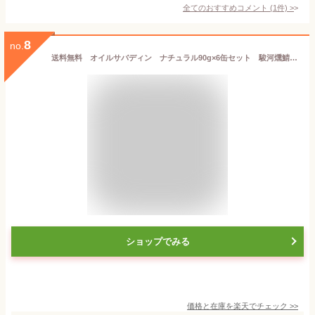
全てのおすすめコメント
(
1
件)
>
8
no.
送料無料 オイルサバディン ナチュラル90g×6缶セット 駿河燻鯖 沼津 かねはちサバ缶 鯖 サバ さば 国産 魚 青魚 缶詰 缶詰め かんづめ 缶 おかず ご飯 具材 ご飯のお供 おとも 酒のあて 酒の肴 つまみ サバ缶ダイエット 味付き 静岡土産 ご当地
ショップでみる
価格と在庫を
楽天
でチェック
>>