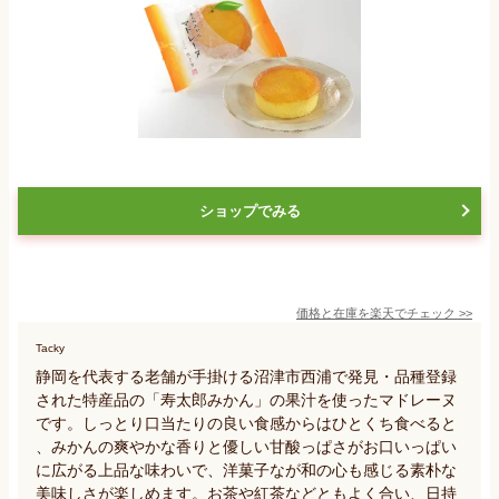
ショップでみる
価格と在庫を
楽天
でチェック
>>
Tacky
静岡を代表する老舗が手掛ける沼津市西浦で発見・品種登録
された特産品の「寿太郎みかん」の果汁を使ったマドレーヌ
です。しっとり口当たりの良い食感からはひとくち食べると
、みかんの爽やかな香りと優しい甘酸っぱさがお口いっぱい
に広がる上品な味わいで、洋菓子なが和の心も感じる素朴な
美味しさが楽しめます。お茶や紅茶などともよく合い、日持