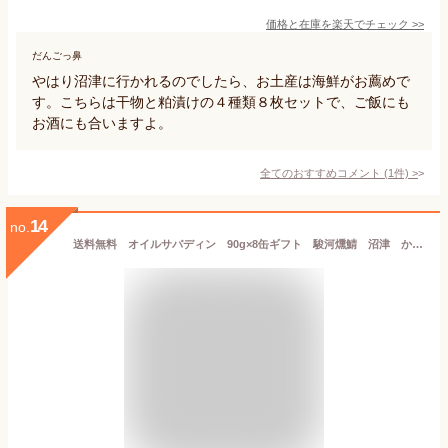
価格と在庫を
楽天
でチェック
>>
だんごっ鼻
やはり沼津に行かれるのでしたら、お土産は海鮮がお薦めで
す。こちらは干物と粕漬けの４種類８枚セットで、ご飯にも
お酒にも合いますよ。
全てのおすすめコメント
(
1
件)
>
14
no.
送料無料 オイルサバディン 90g×8缶ギフト 駿河燻鯖 沼津 かねはちサバ缶 鯖 サバ さば 国産 魚 青魚 缶詰 缶詰め かんづめ 缶 おかず ご飯 具材 ご飯のお供 おとも 酒のあて 酒の肴 つまみ 和食 和風 常備菜 サバ缶ダイエット 味付き 静岡土産 ご当地 md