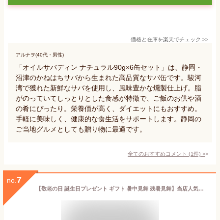
価格と在庫を
楽天
でチェック
>>
アルナヲ(40代・男性)
「オイルサバディン ナチュラル90g×6缶セット」は、静岡・
沼津のかねはちサバから生まれた高品質なサバ缶です。駿河
湾で獲れた新鮮なサバを使用し、風味豊かな燻製仕上げ。脂
がのっていてしっとりとした食感が特徴で、ご飯のお供や酒
の肴にぴったり。栄養価が高く、ダイエットにもおすすめ。
手軽に美味しく、健康的な食生活をサポートします。静岡の
ご当地グルメとしても贈り物に最適です。
全てのおすすめコメント
(
1
件)
>
7
no.
【敬老の日 誕生日プレゼント ギフト 暑中見舞 残暑見舞】当店人気ナンバー1★沼津直送メガ盛り 一品一品選べる 4点 干物セット★金目や沼津産鯵干し 北海道 産ホッケ他全26種類の中から4点チョイス【ランキング上位入賞】