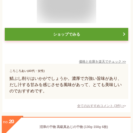
ショップでみる
価格と在庫を
楽天
でチェック
>>
ころころあい(40代・女性)
鯖ぶし削りはいかがでしょうか。濃厚で力強い旨味があり、
だし汁する甘みを感じさせる風味があって、とても美味しい
のでおすすめです。
全てのおすすめコメント
(
3
件)
>
20
no.
沼津の干物 高級真あじの干物 (130g-150g 6枚)