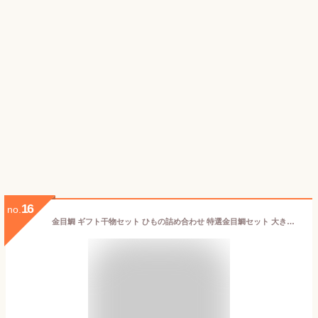
16
no.
金目鯛 ギフト干物セット ひもの詰め合わせ 特選金目鯛セット 大きな金目鯛、あじ、かます 感謝したい 祝いたい 無添加 送料無料 静岡 沼津