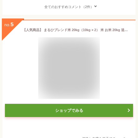
全てのおすすめコメント（2件）
5
no.
【人気商品】 まるひブレンド米 20kg（10kg × 2） 米 お米 20kg 送料無料 業務用米 備蓄米 ブレンド米 白米 精米 業務用 20キロ こめ ブレンド米 訳あり米 オリジナル米 コシヒカリ ヒノヒカリ あきたこまち お米のまるひ
ショップでみる