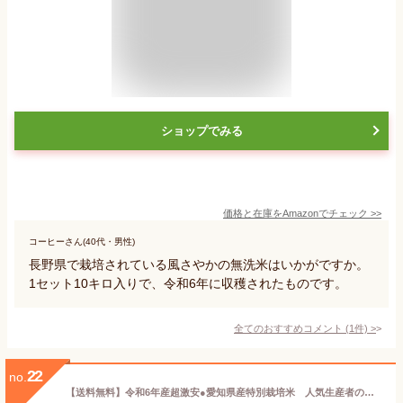
ショップでみる
価格と在庫を
Amazon
でチェック
>>
コーヒーさん(40代・男性)
長野県で栽培されている風さやかの無洗米はいかがですか。
1セット10キロ入りで、令和6年に収穫されたものです。
全てのおすすめコメント
(
1
件)
>
22
no.
【送料無料】令和6年産超激安●愛知県産特別栽培米 人気生産者の棚橋誠さん『特別栽培あいちのかおり』玄米10kg（北海道・沖縄追加運賃）