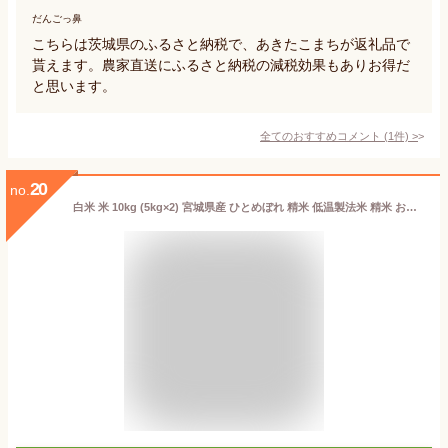
だんごっ鼻
こちらは茨城県のふるさと納税で、あきたこまちが返礼品で
貰えます。農家直送にふるさと納税の減税効果もありお得だ
と思います。
全てのおすすめコメント
(
1
件)
>
20
no.
白米 米 10kg (5kg×2) 宮城県産 ひとめぼれ 精米 低温製法米 精米 お米 10キロ ヒトメボレ ご飯 コメ アイリスオーヤマ ごはん アイリスフーズ【割振】