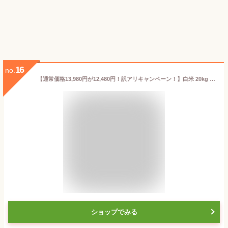
16
no.
【通常価格13,980円が12,480円！訳アリキャンペーン！】白米 20kg 送料無料 訳あり ほほえみ 西日本産 令和7年産米入り お米マイスター厳選米 米20キロ 送料無料 お米 20kg 送料無料 お米 20kg こめたつ 米20キロ
ショップでみる