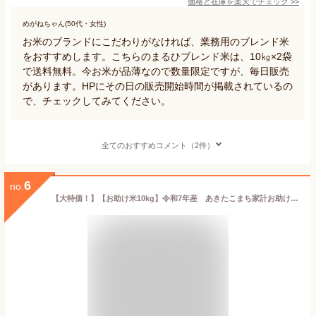
価格と在庫を
楽天
でチェック
>>
めがねちゃん(50代・女性)
お米のブランドにこだわりがなければ、業務用のブレンド米
をおすすめします。こちらのまるひブレンド米は、10㎏×2袋
で送料無料。今お米が品薄なので数量限定ですが、毎日販売
があります。HPにその日の販売開始時間が掲載されているの
で、チェックしてみてください。
全てのおすすめコメント（2件）
6
no.
【大特価！】【お助け米10kg】令和7年産 あきたこまち家計お助け米 農家直送便 10kg（5kg×2袋）米びつ当番【天鷹唐辛子】プレゼント付き 【2022年グルメ大賞受賞】※沖縄別途送料追加