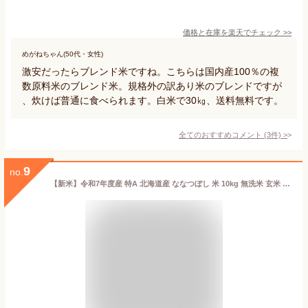
価格と在庫を
楽天
でチェック
>>
めがねちゃん(50代・女性)
激安だったらブレンド米ですね。こちらは国内産100％の複
数原料米のブレンド米。規格外の訳あり米のブレンドですが
、炊けば普通に食べられます。白米で30㎏、送料無料です。
全てのおすすめコメント
(
3
件)
>
9
no.
【新米】令和7年度産 特A 北海道産 ななつぼし 米 10kg 無洗米 玄米 白米(選べる6種類)減農薬米 送料無料 7日以内に精米された新鮮なものをお届け ホワイトライス お米 放射能検査済 残留農薬検査済 こめ お取り寄せグルメ 令和6年 お歳暮 御歳暮 内祝い