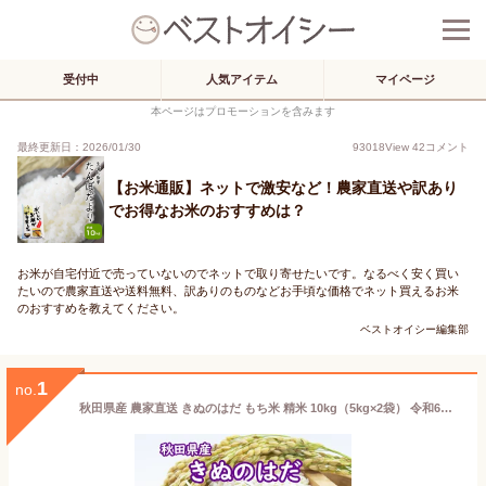
受付中
人気アイテム
マイページ
本ページはプロモーションを含みます
最終更新日：2026/01/30
93018
View
42
コメント
【お米通販】ネットで激安など！農家直送や訳あり
でお得なお米のおすすめは？
お米が自宅付近で売っていないのでネットで取り寄せたいです。なるべく安く買い
たいので農家直送や送料無料、訳ありのものなどお手頃な価格でネット買えるお米
のおすすめを教えてください。
ベストオイシー編集部
1
no.
秋田県産 農家直送 きぬのはだ もち米 精米 10kg（5kg×2袋） 令和6年産 古代米お試し袋付き