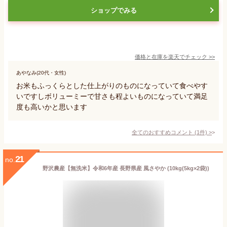
ショップでみる
価格と在庫を
楽天
でチェック
>>
あやなみ(20代・女性)
お米もふっくらとした仕上がりのものになっていて食べやす
いですしボリューミーで甘さも程よいものになっていて満足
度も高いかと思います
全てのおすすめコメント
(
1
件)
>
21
no.
野沢農産【無洗米】令和6年産 長野県産 風さやか (10kg(5kg×2袋))