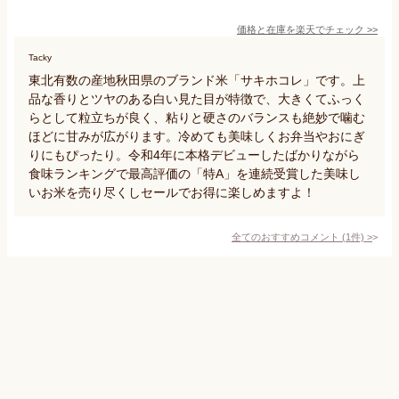
価格と在庫を
楽天
でチェック
>>
Tacky
東北有数の産地秋田県のブランド米「サキホコレ」です。上
品な香りとツヤのある白い見た目が特徴で、大きくてふっく
らとして粒立ちが良く、粘りと硬さのバランスも絶妙で噛む
ほどに甘みが広がります。冷めても美味しくお弁当やおにぎ
りにもぴったり。令和4年に本格デビューしたばかりながら
食味ランキングで最高評価の「特A」を連続受賞した美味し
いお米を売り尽くしセールでお得に楽しめますよ！
全てのおすすめコメント
(
1
件)
>