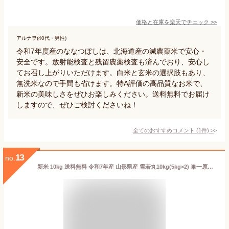
価格と在庫を
楽天
でチェック
>>
アルナヲ(40代・男性)
令和7年度産のななつぼしは、北海道産の減農薬米で安心・
安全です。放射能検査と残留農薬検査も済んでおり、安心し
てお召し上がりいただけます。白米と玄米の選択肢もあり、
無洗米なので手間も省けます。特A評価の高品質なお米で、
新米の美味しさをぜひお楽しみください。送料無料でお届け
しますので、ぜひご検討くださいね！
全てのおすすめコメント
(
1
件)
>
13
no.
新米 10kg 送料無料 令和7年産 山形県産 雪若丸10kg(5kg×2) 単一原料米 沖縄・一部離島への配送不可 お米 コメ ryy1007