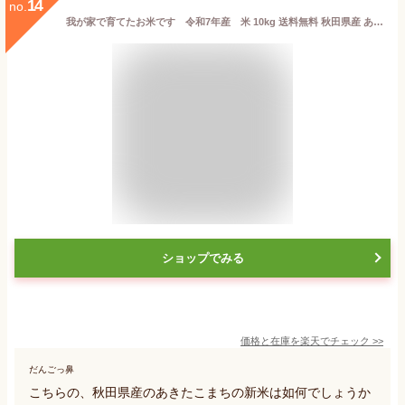
14
no.
我が家で育てたお米です 令和7年産 米 10kg 送料無料 秋田県産 あきたこまち 玄米10kg 一等米 お米 白米 9kg
ショップでみる
価格と在庫を
楽天
でチェック
>>
だんごっ鼻
こちらの、秋田県産のあきたこまちの新米は如何でしょうか