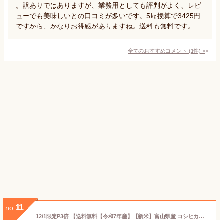
。訳ありではありますが、業務用としても評判がよく、レビ
ューでも美味しいとの口コミが多いです。5㎏換算で3425円
ですから、かなりお得感がありますね。送料も無料です。
全てのおすすめコメント
(
1
件)
>
11
no.
12/1限定P3倍 【送料無料【令和7年産】【新米】富山県産 コシヒカリ 10kg こしひかり