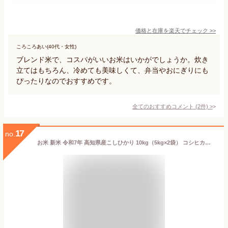
価格と在庫を
楽天
でチェック
>>
ころころあい(40代・女性)
ブレンド米で、コスパがいいお米はいかがでしょうか。炊き
立てはもちろん、冷めても美味しくて、弁当やおにぎりにも
ぴったりなのでおすすめです。
全てのおすすめコメント
(
2
件)
>
17
no.
お米 新米 令和7年 高知県産こしひかり 10kg（5kg×2袋） コシヒカリ 北海道沖縄離島は追加送料