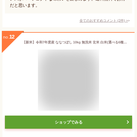
だと思います。
全てのおすすめコメント
(
2
件)
>
12
no.
【新米】令和7年度産 ななつぼし 10kg 無洗米 玄米 白米(選べる6種類)減農薬米 送料無料 北海道産 ホワイトライス お米 米 放射能検査済 残留農薬検査済 特A こめ 令和6年
ショップでみる