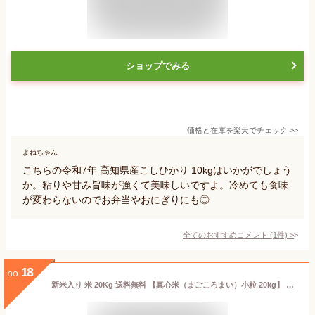
ショップでみる
価格と在庫を
楽天
でチェック
>>
よねちゃん
こちらの令和7年 高知県産こしひかり 10kgはいかがでしょう
か。粘りや甘み旨味が強くて美味しいですよ。冷めても食味
が変わらないのでお弁当やおにぎりにも◎
全てのおすすめコメント
(
1
件)
>
18
no.
新米入り 米 20Kg 送料無料 【真心米（まごころまい）小粒 20kg】 訳あり ブレンド米 お米 白米 こめ コメ 安い 業務用 《北海道・九州・沖縄・離島は送料無料ライン対象外》