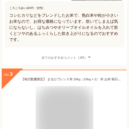
ころころあい(40代・女性)
コシヒカリなどをブレンドしたお米で、熟白米や粒が小さい
お米なので、お得な価格になっています。炊いてしまえば気
にならないし、はちみつやオリーブオイルオイルを入れて炊
くとツヤのあるふっくらした炊き上がりになるのでおすすめ
です。
全てのおすすめコメント（3件）
3
no.
【毎日数量限定】 まるひブレンド米 20kg（10kg × 2） 米 お米 毎日販売あり 数量限定 20kg 送料無料 業務用米 備蓄米 ブレンド米 白米 精米 業務用 20キロ こめ ブレンド米 訳あり米 オリジナル米 コシヒカリ ヒノヒカリ あきたこまち お米のまるひ