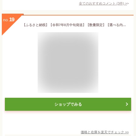
全てのおすすめコメント
(
3
件)
>
19
no.
【ふるさと納税】【令和7年8月中旬発送】【数量限定】【選べる内容量】あきたこまち精米5kg・10kg【米 おこめ 農家直送 直送 茨城県 阿見町】（52-01-2）（52-02-2）
ショップでみる
価格と在庫を
楽天
でチェック
>>