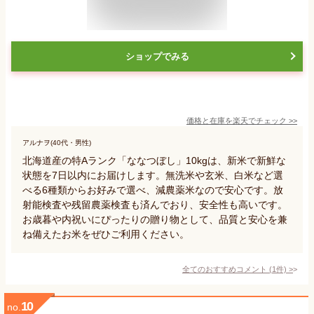
ショップでみる
価格と在庫を
楽天
でチェック
>>
アルナヲ(40代・男性)
北海道産の特Aランク「ななつぼし」10kgは、新米で新鮮な
状態を7日以内にお届けします。無洗米や玄米、白米など選
べる6種類からお好みで選べ、減農薬米なので安心です。放
射能検査や残留農薬検査も済んでおり、安全性も高いです。
お歳暮や内祝いにぴったりの贈り物として、品質と安心を兼
ね備えたお米をぜひご利用ください。
全てのおすすめコメント
(
1
件)
>
10
no.