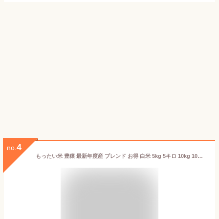
4
no.
もったい米 豊穣 最新年度産 ブレンド お得 白米 5kg 5キロ 10kg 10キロ 20kg 20キロ 30kg 30キロ (10kg袋) 10時までの注文で当日発送 通常翌日発送 時間指定可 送料無料 精米 インボイス対応 きれい おいしい 激安 安い 自然に優しい 訳あり コメ こめ めいまい工房 お米 米