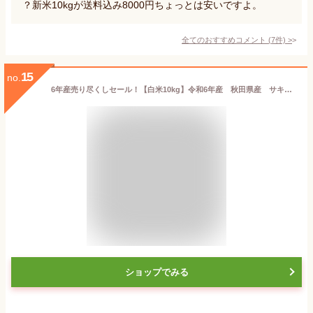
？新米10kgが送料込み8000円ちょっとは安いですよ。
全てのおすすめコメント
(
7
件)
>
15
no.
6年産売り尽くしセール！【白米10kg】令和6年産 秋田県産 サキホコレ 10kg 米びつ当番【天鷹唐辛子】プレゼント付きギフト
ショップでみる