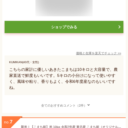
ショップでみる
価格と在庫を
楽天
でチェック
>>
KUMIKAN(40代・女性)
こちらの家計に優しいあきたこまちは10キロと大容量で、農
家直送で鮮度もいいです。5キロの小分けになって使いやす
く、風味や粘り、香りもよく、令和6年度産なのもいいです
ね。
全てのおすすめコメント（2件）
7
no.
新米！【こまち姫】米 10kg 令和7年産 東北産 こまち姫（オリジナルブレンド米） ギフト（5kg×2袋）※受注量増につき、お届け目安は一週間となります。