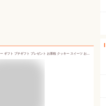
お茶つぶ リーフクッキー36枚入クッキー ギフト プチギフト プレゼント お茶粒 クッキー スイーツ お菓子 お茶 静岡茶 静岡土産 静岡 お土産 高柳製茶