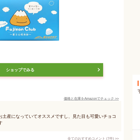
ショップでみる
価格と在庫を
Amazon
でチェック
>>
お土産になっていてオススメですし、見た目も可愛いチョコ
す
全てのおすすめコメント
(
7
件)
>