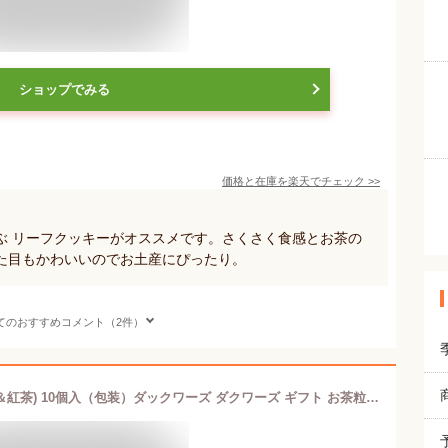
ショップでみる
価格と在庫を
楽天
でチェック
>>
ぶ リーフクッキーがオススメです。さくさく食感とお茶の
た目もかわいいのでお土産にぴったり。
てのおすすめコメント（2件）
お茶つぶ ダックワーズ ミックス(緑茶＆紅茶) 10個入（包装）ダックワーズ ダクワーズ ギフト お茶粒 静岡土産 お土産 手土産 スイーツ お菓子 プレゼント ダクワーズ 贈り物 抹茶 お茶 和スイーツ 国産米粉 高柳製茶