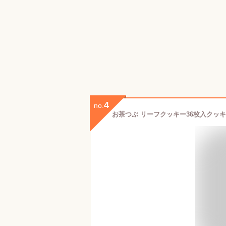
4
no.