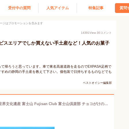
受付中の質問
人気アイテム
特集記事
質問
ージはプロモーションを含みます
14391
View
30
コメント
ビスエリアでしか買えない手土産など！人気のお菓子
て帰ろうと思っています。車で東名高速道路を走るのでEXPASA足柄で
すすめの静岡の手土産を教えて下さい。個包装で日持ちするものなどでも
ベストオイシー編集部
静岡県限定 高速道路限定 静岡県土産 世界文化遺産 富士山 Fujisan Club 富士山倶楽部 チョコがけの富士山 焼菓子 12個