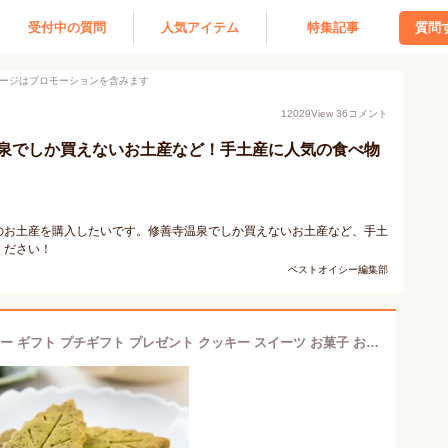
受付中の質問
人気アイテム
特集記事
質問
ージはプロモーションを含みます
12029
View
36
コメント
泉でしか買えないお土産など！手土産に人気の食べ物
のお土産を購入したいです。修善寺温泉でしか買えないお土産など、手土
ください！
ベストオイシー編集部
お茶つぶ リーフクッキー18枚入クッキー ギフト プチギフト プレゼント クッキー スイーツ お菓子 お茶 静岡茶 静岡土産 静岡 お土産 高柳製茶 お茶粒