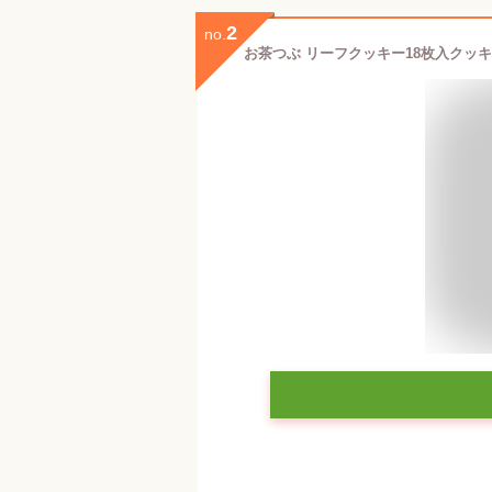
2
no.