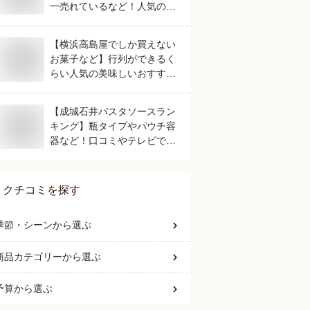
一売れているなど！人気のご
当地銘菓のおすすめは？
【横浜高島屋でしか買えない
お菓子など】行列ができるく
らい人気の美味しいおすすめ
は？
【成城石井パスタソースラン
キング】瓶タイプやパウチ容
器など！口コミやテレビで話
題の人気のおすすめは？
クチコミを探す
季節・シーン
から選ぶ
商品カテゴリー
から選ぶ
予算
から選ぶ