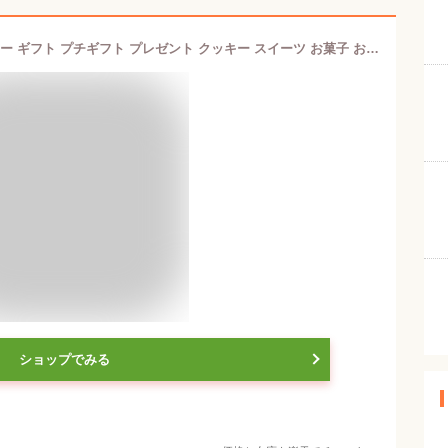
お茶つぶ リーフクッキー18枚入クッキー ギフト プチギフト プレゼント クッキー スイーツ お菓子 お茶 静岡茶 静岡土産 静岡 お土産 高柳製茶 お茶粒
ショップでみる