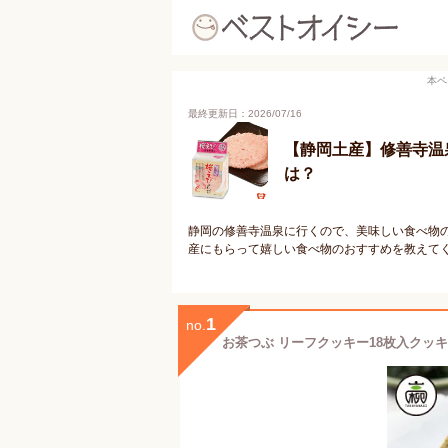
本ペ
最終更新日：2026/07/16
【静岡土産】修善寺温
は？
静岡の修善寺温泉に行くので、美味しい食べ物
産にもらって嬉しい食べ物のおすすめを教えて
1
no.