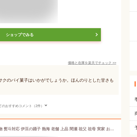
ショップでみる
価格と在庫を
楽天
でチェック
>>
サクのパイ菓子はいかがでしょうか。ほんのりとした甘さも
てのおすすめコメント（2件）
伊豆乃踊子 10個入 ギフト 贈り物 熨斗対応 伊豆の踊子 熱海 老舗 上品 間瀬 祖父 祖母 実家 お土産 和菓子 伊豆 名作菓子 焼き菓子 土産菓子 楽ギフ_包装 楽ギフ_のし 楽ギフ_のし宛書 ご挨拶 敬老の日 誕生日祝い お歳暮 御年賀 記念品 食品【10P18Jun16】