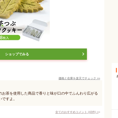
ショップでみる
価格と在庫を
楽天
でチェック
>>
のお茶を使用した商品で香りと味が口の中でふんわり広がる
いですよ。
全てのおすすめコメント
(
43
件)
>