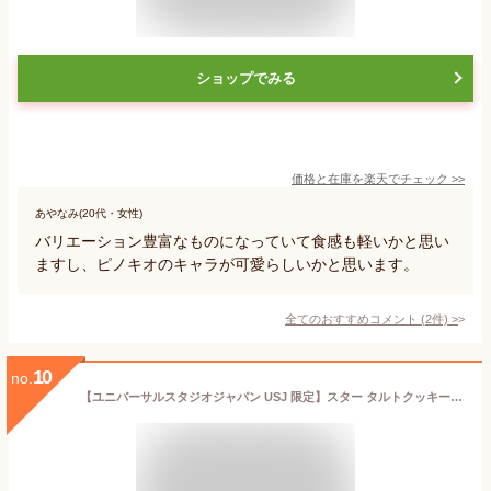
ショップでみる
価格と在庫を
楽天
でチェック
>>
あやなみ(20代・女性)
バリエーション豊富なものになっていて食感も軽いかと思い
ますし、ピノキオのキャラが可愛らしいかと思います。
全てのおすすめコメント
(
2
件)
>
10
no.
【ユニバーサルスタジオジャパン USJ 限定】スター タルトクッキー スーパー ニンテンドー ワールド お土産 お菓子 ユニバ グッズ プレゼント (１個)