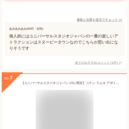
価格と在庫を
楽天
でチェック
>>
あみあみあみ(40代・女性)
個人的にはユニバーサルスタジオジャパンの一番の楽しいア
トラクションはスヌーピータウンなのでこちらが思い出にな
りそうです
全てのおすすめコメント
(
1
件)
>
7
no.
【ユニバーサルスタジオジャパン USJ 限定】コナン ラムネ アポトキシン缶 APTX-4869 ユニバ 人気 お土産 グッズ プレゼント (1個)