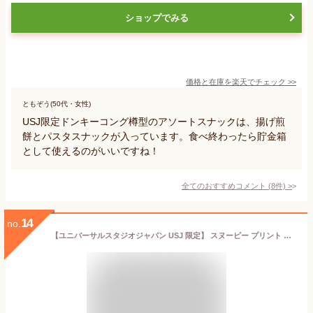
ショップでみる
価格と在庫を
楽天
でチェック
>>
ともぞう(50代・女性)
USJ限定ドンキーコング樽型のアソートスナックは、揚げ煎
餅とパスタスナックが入っています。食べ終わったら貯金箱
として使えるのがいいですね！
全てのおすすめコメント
(
8
件)
>
14
no.
【ユニバーサルスタジオジャパン USJ 限定】 スヌーピー プリント クッキーCB(SN16) お土産 お菓子 ユニバ グッズ プレゼント (1個)