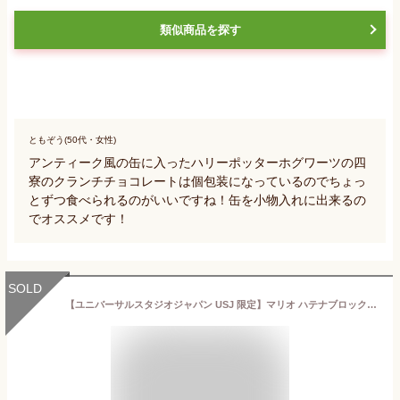
類似商品を探す
ともぞう(50代・女性)
アンティーク風の缶に入ったハリーポッターホグワーツの四
寮のクランチチョコレートは個包装になっているのでちょっ
とずつ食べられるのがいいですね！缶を小物入れに出来るの
でオススメです！
SOLD
【ユニバーサルスタジオジャパン USJ 限定】マリオ ハテナブロック プリントクッキー 缶 スーパー ニンテンドー ワールド SUPER NINTENDO WORLD お菓子 ユニバ グッズ プレゼント (買物袋付き)