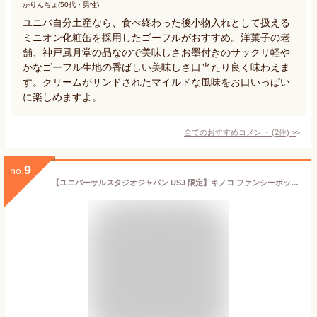
かりんちょ(50代・男性)
ユニバ自分土産なら、食べ終わった後小物入れとして扱える
ミニオン化粧缶を採用したゴーフルがおすすめ。洋菓子の老
舗、神戸風月堂の品なので美味しさお墨付きのサックリ軽や
かなゴーフル生地の香ばしい美味しさ口当たり良く味わえま
す。クリームがサンドされたマイルドな風味をお口いっぱい
に楽しめますよ。
全てのおすすめコメント
(
2
件)
>
9
no.
【ユニバーサルスタジオジャパン USJ 限定】キノコ ファンシーボックスクッキー スーパー ニンテンドー ワールド マリオ お土産 ユニバ グッズ