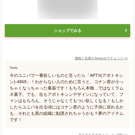
ショップでみる
価格と在庫を
Amazon
でチェック
>>
Tacky
今のユニバで一番欲しいものと言ったら「APTX(アポトキシ
ン)-4869」！わからない人のために言うと、コナン君が小っ
ちゃくなっちゃった毒薬です！もちろん本物…ではなくラム
ネ菓子。でも、缶もアポトキシンデザインになっていて、フ
ァンはもちろん、そうじゃなくてもつい欲しくなる！もしか
したらユニバを出る頃にはコナン君のように子供に戻れるか
も…それとも黒の組織に勧誘されちゃうかも？夢のアイテム
です！
全てのおすすめコメント
(
3
件)
>