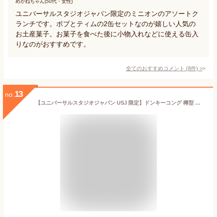
めがねちゃん(50代・女性)
ユニバーサルスタジオジャパン限定のミニオンのアソートク
ランチです。ボブとティムの2缶セットなのが嬉しい人気の
お土産菓子。お菓子を食べた後に小物入れなどに使える缶入
りなのがおすすめです。
全てのおすすめコメント
(
8
件)
>
13
no.
【ユニバーサルスタジオジャパン USJ 限定】ドンキーコング 樽型 アソートスナック 貯金箱 スーパー ニンテンドー ワールド お土産 お菓子 ユニバ グッズ プレゼント