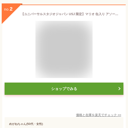
2
no.
【ユニバーサルスタジオジャパン USJ 限定】マリオ 缶入り アソートクランチ チョコレート ミルク＆ホワイト 土管 お土産 お菓子 ユニバ グッズ プレゼント
ショップでみる
価格と在庫を
楽天
でチェック
>>
めがねちゃん(50代・女性)