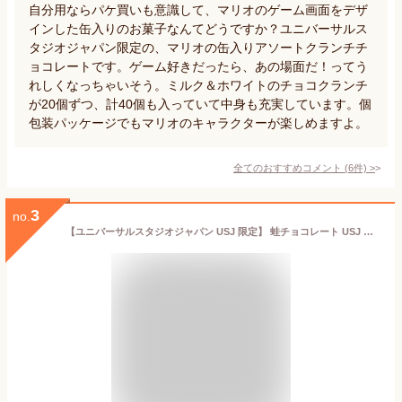
自分用ならパケ買いも意識して、マリオのゲーム画面をデザ
インした缶入りのお菓子なんてどうですか？ユニバーサルス
タジオジャパン限定の、マリオの缶入りアソートクランチチ
ョコレートです。ゲーム好きだったら、あの場面だ！ってう
れしくなっちゃいそう。ミルク＆ホワイトのチョコクランチ
が20個ずつ、計40個も入っていて中身も充実しています。個
包装パッケージでもマリオのキャラクターが楽しめますよ。
全てのおすすめコメント
(
6
件)
>
3
no.
【ユニバーサルスタジオジャパン USJ 限定】 蛙チョコレート USJ 公式 限定 商品 グッズ ハ・ リ・ ポッ タ〜 お土産 お菓子 ユニバ グッズ プレゼント 160g (買物袋付き)