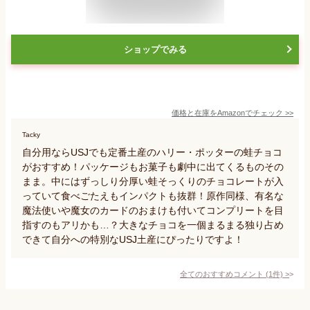
ショップでみる
価格と在庫を
Amazon
でチェック
>>
Tacky
自分用ならUSJでも定番土産のハリー・ポッターの蛙チョコ
がおすすめ！パッケージもお菓子も劇中に出てくるものその
まま。中にはずっしり分厚い蛙そっくりのチョコレートが入
っていて食べごたえもインパクトも抜群！原作同様、有名な
魔法使いや魔女のカードのおまけも付いてコンプリートを目
指すのもアリかも…？大きなチョコを一個まるまる独り占め
できて自分への特別なUSJ土産にぴったりですよ！
全てのおすすめコメント
(
1
件)
>