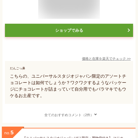
ショップでみる
価格と在庫を
楽天
でチェック
>>
だんごっ鼻
こちらの、ユニバーサルスタジオジャパン限定のアソートチ
ョコレートは如何でしょうか？ワクワクするようなパッケー
ジにチョコレートが詰まっていて自分用でもバラマキでもウ
ケるお土産です。
全てのおすすめコメント（2件）
5
no.
【ユニバーサルスタジオジャパン USJ 限定・買物袋付き】 マリオ クリームサンドビスケット 箱入り クッキー お土産 ギフト お菓子 ユニバ グッズ