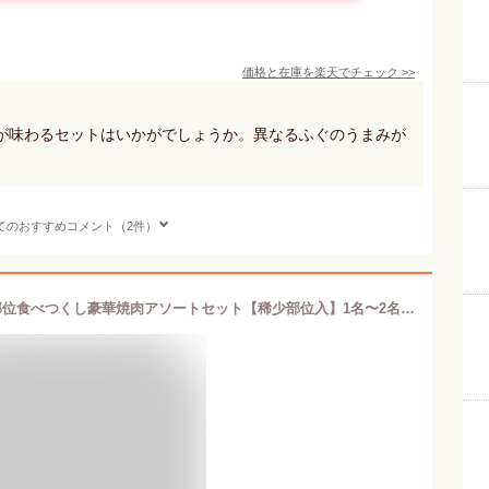
価格と在庫を
楽天
でチェック
>>
が味わるセットはいかがでしょうか。異なるふぐのうまみが
てのおすすめコメント（2件）
岐阜◆一頭丸ごと食べ比べ◆飛騨牛7部位食べつくし豪華焼肉アソートセット【稀少部位入】1名〜2名用300g◆おひとり様焼肉◆◆岐阜/飛騨/飛騨牛おうち割 ふっこう福袋 復袋 お取り寄せグルメ 観光地応援 高級食材料