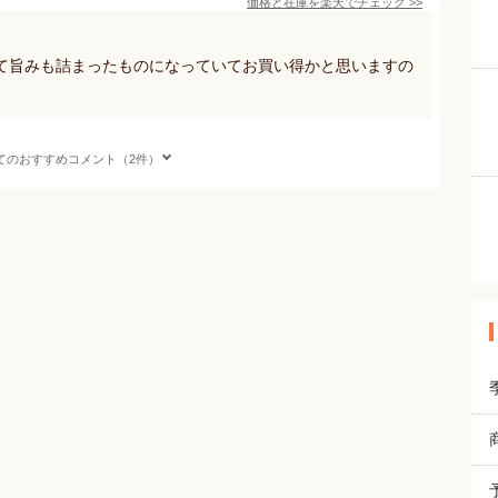
価格と在庫を
楽天
でチェック
>>
て旨みも詰まったものになっていてお買い得かと思いますの
てのおすすめコメント（2件）