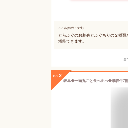
ここあ(50代・女性)
とらふぐのお刺身とふぐちりの２種類
堪能できます。
全
2
no.