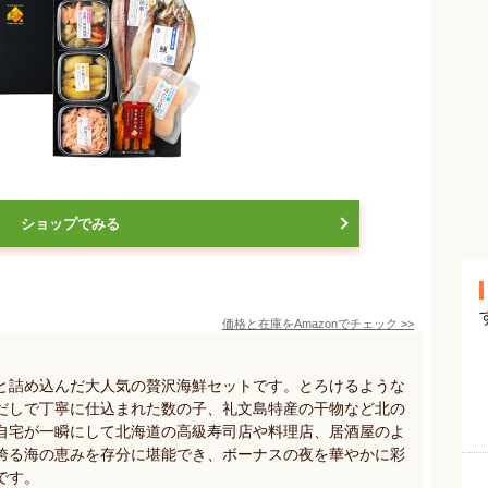
ショップでみる
価格と在庫を
Amazon
でチェック
>>
と詰め込んだ大人気の贅沢海鮮セットです。とろけるような
だしで丁寧に仕込まれた数の子、礼文島特産の干物など北の
自宅が一瞬にして北海道の高級寿司店や料理店、居酒屋のよ
誇る海の恵みを存分に堪能でき、ボーナスの夜を華やかに彩
です。