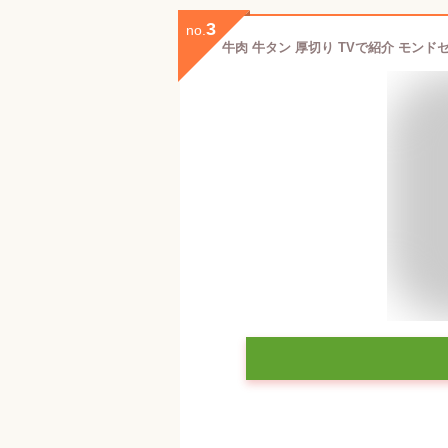
3
no.