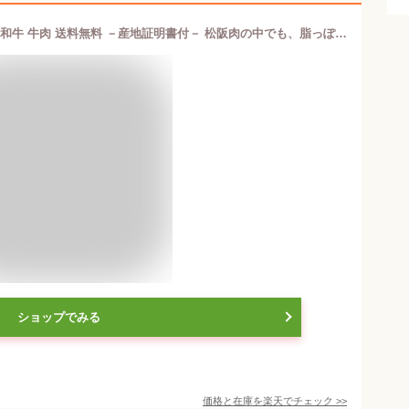
松阪牛 すき焼き肉380g A5ランク厳選 和牛 牛肉 送料無料 －産地証明書付－ 松阪肉の中でも、脂っぽくなく旨味の強い赤身のすき焼き肉 母の日 ギフト
ショップでみる
価格と在庫を
楽天
でチェック
>>