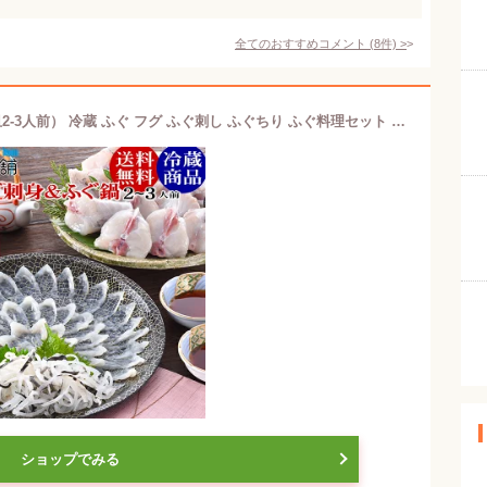
全てのおすすめコメント
(
8
件)
>
とらふぐ刺身とふぐ鍋セット（24cm皿2-3人前） 冷蔵 ふぐ フグ ふぐ刺し ふぐちり ふぐ料理セット 父の日 ギフト 2026 お取り寄せグルメ 山口県
ショップでみる