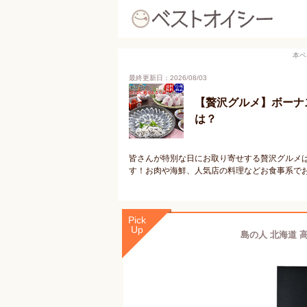
本ペ
最終更新日：2026/08/03
【贅沢グルメ】ボーナ
は？
皆さんが特別な日にお取り寄せする贅沢グルメ
す！お肉や海鮮、人気店の料理などお食事系で
Pick
Up
島の人 北海道 高