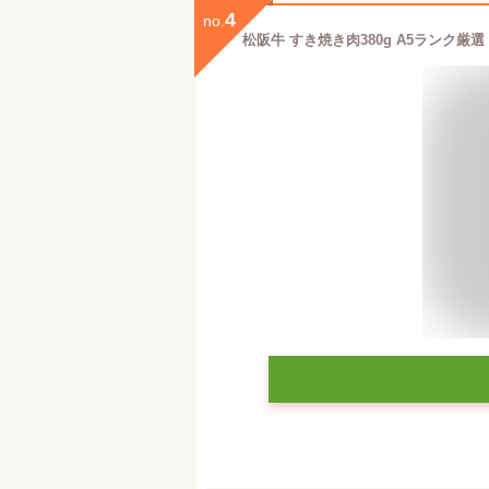
4
no.