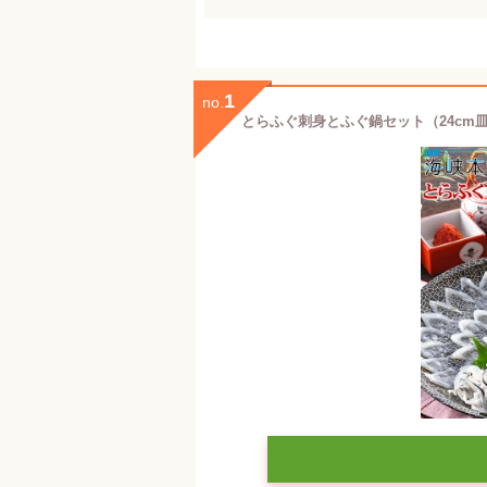
1
no.