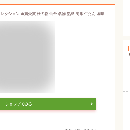
牛肉 牛タン 厚切り TVで紹介 モンドセレクション 金賞受賞 杜の都 仙台 名物 熟成 肉厚 牛たん 塩味 500g（3〜4人分） [ 母の日 父の日 ギフト 贈答 お祝い お取り寄せ グルメ 仙台 名物 宮城 焼肉 BBQ ][ 冷凍配送 ]
ショップでみる