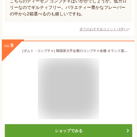
こちらのティーゼン コンブチャはいかがでしょうか。低カロ
リーなのでギルティフリー。バラエティー豊かなフレーバー
の中から2箱選べるのも嬉しいですね。
全てのおすすめコメント
(
1
件)
>
9
no.
[ダムト・コンブチャ] 韓国茶大手企業のコンブチャ各種 オランド産原料 果汁粉末 19種乳酸菌 ビタミンC 爽やか ゼロシュガー (ポケモン_セブンベリー30T)
ショップでみる