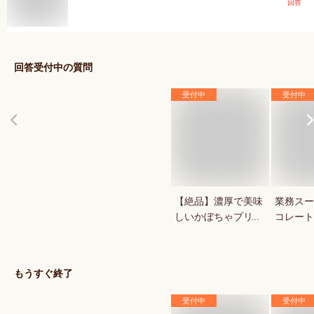
回答
回答受付中の質問
受付中
受付中
【絶品】濃厚で美味
業務スー
しいかぼちゃプリン
コレート
が知りたい！人気の
1キロの
秋スイーツは？
菓用など
気のもの
もうすぐ終了
受付中
受付中