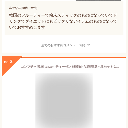
あやなみ(20代・女性)
韓国のフルーティーで粉末スティックのものになっていてド
リンクでダイエットにもピッタリなアイテムのものになって
いておすすめします
全てのおすすめコメント（3件）
3
no.
コンブチャ 韓国 teazen ティーゼン 6種類から3種類選べるセット 1包 5g × 10包セット コンブ茶 TEAZEN ( レモン ラズベリー マスカット ハイボール ) 発酵飲料 コンブチャ 韓国食品 健康飲料 韓国茶 韓国ドリンク 健康茶 ダイエット紅茶 スティック