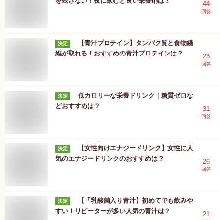
を残さない！夜に飲むと良い栄養剤は？
44
回答
【青汁プロテイン】タンパク質と食物繊
決定
維が取れる！おすすめの青汁プロテインは？
23
回答
低カロリーな栄養ドリンク｜糖質ゼロな
決定
どおすすめは？
31
回答
【女性向けエナジードリンク】女性に人
決定
気のエナジードリンクのおすすめは？
26
回答
【「乳酸菌入り青汁】初めてでも飲みや
決定
すい！リピーターが多い人気の青汁は？
21