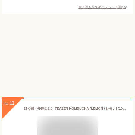
全てのおすすめコメント
(
1
件)
>
11
no.
【1~3個・外袋なし】 TEAZEN KOMBUCHA [LEMON / レモン] (10包入り)【正規品】BTSジョングクs Pick 15kcal BTS ジョングク ティーゼン コンブチャ お茶 韓国食品 健康飲料 茶 韓国茶 韓国ドリンク 健康ドリンク 健康茶 プチギフト ダイエット紅茶