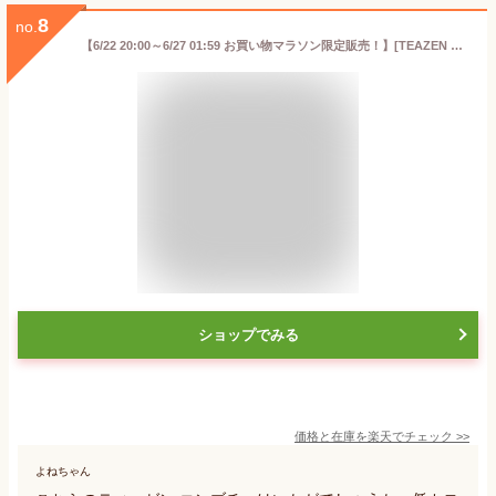
8
no.
【6/22 20:00～6/27 01:59 お買い物マラソン限定販売！】[TEAZEN 公式ショップ 正規品] ティーゼン コンブチャ 5g*30包 2箱セット 選べる kombucha低カロリー 炭酸飲料 発酵飲料 お茶 粉末タイプ 韓国食品 韓国ドリンク 健康ドリンク インナーケア 善玉菌
ショップでみる
価格と在庫を
楽天
でチェック
>>
よねちゃん