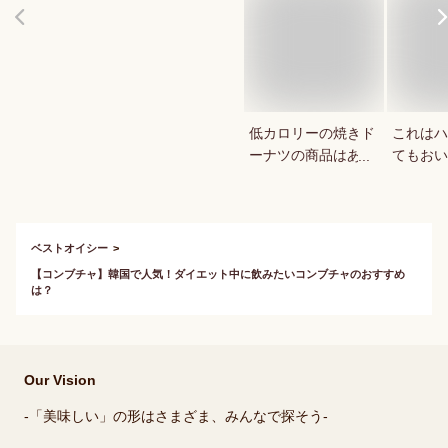
低カロリーの焼きド
これはハ
ーナツの商品はあり
てもおい
ますか？
教えてく
ベストオイシー
【コンブチャ】韓国で人気！ダイエット中に飲みたいコンブチャのおすすめ
は？
Our Vision
-「美味しい」の形はさまざま、みんなで探そう-