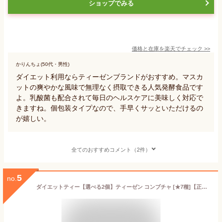
ショップでみる
価格と在庫を
楽天
でチェック
>>
かりんちょ(50代・男性)
ダイエット利用ならティーゼンブランドがおすすめ。マスカ
ットの爽やかな風味で無理なく摂取できる人気発酵食品です
よ。乳酸菌も配合されて毎日のヘルスケアに美味しく対応で
きますね。個包装タイプなので、手早くサッといただけるの
が嬉しい。
全てのおすすめコメント（2件）
5
no.
ダイエットティー【選べる2個】ティーゼン コンブチャ [★7種]【正規品】TEAZEN KOMBUCHA レモン / ラズベリー / 梅(ウメ) / モモ(桃) / シャインマスカット / ヴァンショー / ハイボール ぶどう ダイエット紅茶 ダイエットクレンズ 菌活 腸活 発酵 コンブ茶 インナーケア