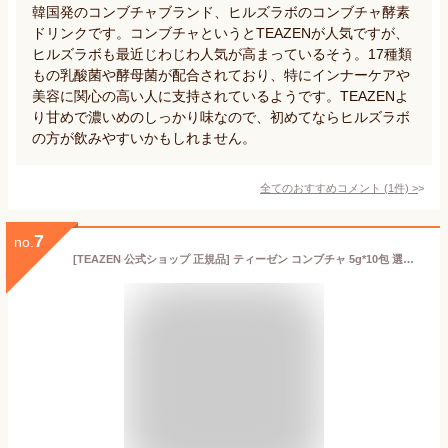
韓国発のコンブチャブランド、ヒルズラボのコンブチャ酵素
ドリンクです。コンブチャというとTEAZENが人気ですが、
ヒルズラボも最近じわじわ人気が高まっているそう。17種類
もの乳酸菌や酵母菌が配合されており、特にインナーケアや
美容に関心の高い人に支持されているようです。TEAZENよ
り甘めで濃いめのしっかり味なので、初めてならヒルズラボ
の方が飲みやすいかもしれません。
全てのおすすめコメント
(
1
件)
>
7
no.
[TEAZEN 公式ショップ 正規品] ティーゼン コンブチャ 5g*10包 選べる kombucha低カロリー 炭酸飲料 発酵飲料 お茶 粉末タイプ 韓国食品 韓国ドリンク 健康ドリンク 乳酸菌 インナーケア 送料無料