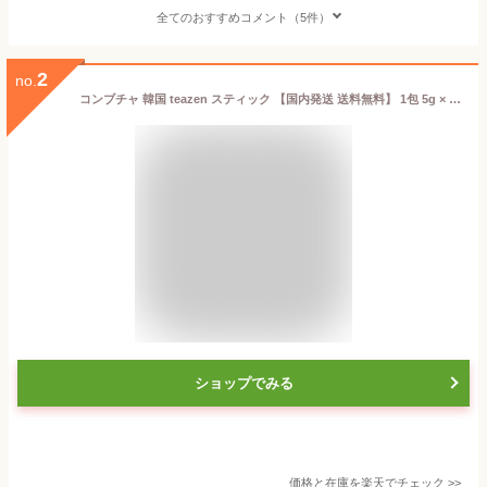
全てのおすすめコメント（5件）
2
no.
コンブチャ 韓国 teazen スティック 【国内発送 送料無料】 1包 5g × 10包セット フルーツ味 韓国 コンブ茶 ティーゼン (レモン・柚子・ピーチ・ラズベリー・マスカット・ジンジャーレモン) 発酵飲料 韓国食品 健康飲料 韓国茶 韓国ドリンク 健康茶 ダイエット紅茶 美容
ショップでみる
価格と在庫を
楽天
でチェック
>>