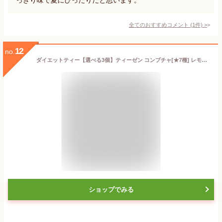
全てのおすすめコメント
(
1
件)
>
12
no.
ダイエットティー【選べる3個】ティーゼン コンブチャ[★7種] レモン / ラズベリー / 梅(ウメ) / モモ(桃) / シャインマスカット /ヴァンショー/ハイボール【正規品】TEAZEN KOMBUCHA ダイエット紅茶 ダイエットクレンズ コンブ茶 炭酸飲料 発酵飲料
ショップでみる