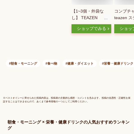
【1~3個・外袋な
コンブチャ
し】 TEAZEN
teazen
KOMBUCHA
【国内発送
ショップでみる
ショッ
[SHINEMUSCAT / シ
料】 1包 5
ャインマスカット]
セット フ
10包入り【正規品】
韓国 コン
ティーゼン コンブチ
ーゼン (
ャ お茶 韓国食品 健
子・ピー
康飲料 茶 韓国茶 韓
リー・マ
朝食・モーニング
食べ物
健康・ダイエット
栄養・健康ドリンク
国ドリンク 健康ドリ
ジンジャー
ンク 健康茶 プチギ
発酵飲料 
フト ダイエット紅茶
健康飲料 
国ドリンク
ダイエット
※
ベストオイシー
に寄せられた投稿内容は、投稿者の主観的な感想・コメントを含みます。 投稿の信憑性・正確性を保
証することはできませんので、あくまで参考情報の一つとしてご利用ください。
朝食・モーニング × 栄養・健康ドリンク
の人気おすすめランキン
グ