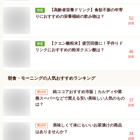
【高齢者栄養ドリンク】食欲不振の年寄
決定
りにおすすめの栄養補給の飲み物は？
52
回答
【クエン酸粉末】疲労回復に！手作りド
決定
リンクにおすすめの粉末クエン酸は？
46
回答
朝食・モーニング
の人気おすすめランキング
純ココアおすすめ市販｜カルディや業
受付中
務スーパーなどで買える安い美味しい人気のもの
37
は？
回答
美味しくて体にもいいお茶漬けの商品
受付中
はありませんか？
34
回答