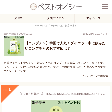
受付中
人気アイテム
マイページ
本ページはプロモーションを含みます
最終更新日：2026/01/18
1062
View
21
コメント
【コンブチャ】韓国で人気！ダイエット中に飲みた
いコンブチャのおすすめは？
絶賛ダイエット中なので、韓国で人気のコンブチャを購入してみようと思います。
フルーティーで飲みやすいと聞いたのですが、実際に美味しかった商品などおすす
めが知りたいです！
ベストオイシー編集部
1
no.
【1~3個・外袋なし】 TEAZEN KOMBUCHA [SHINEMUSCAT / シャインマスカット] 10包入り【正規品】 ティーゼン コンブチャ お茶 韓国食品 健康飲料 茶 韓国茶 韓国ドリンク 健康ドリンク 健康茶 プチギフト ダイエット紅茶