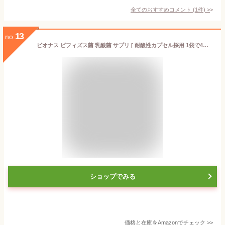
全てのおすすめコメント
(
1
件)
>
13
no.
ビオナス ビフィズス菌 乳酸菌 サプリ [ 耐酸性カプセル採用 1袋で4兆個 ] 生きた 酪酸菌 ナットウキナーゼ オリゴ糖 1日1粒 / 3袋セット
ショップでみる
価格と在庫を
Amazon
でチェック
>>