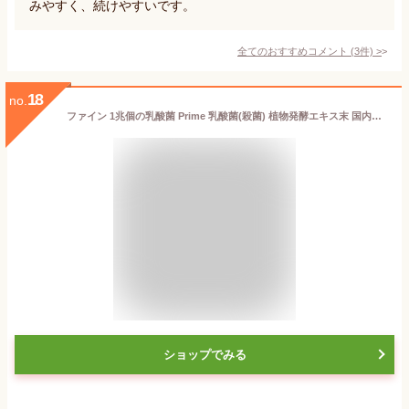
みやすく、続けやすいです。
全てのおすすめコメント
(
3
件)
>
18
no.
ファイン 1兆個の乳酸菌 Prime 乳酸菌(殺菌) 植物発酵エキス末 国内生産 30日分 (1日1粒 /30粒入)
ショップでみる