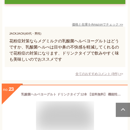
価格と在庫を
Amazon
でチェック
>>
JACKJACK(40代・男性)
花粉症対策ならメグミルクの乳酸菌ヘルベヨーグルトはどう
ですか、乳酸菌ヘルべは目や鼻の不快感を軽減してくれるの
で花粉症の対策になります、ドリンクタイプで飲みやすく味
も美味しいのでおススメです
全てのおすすめコメント
(
8
件)
>
23
no.
乳酸菌ヘルベヨーグルト ドリンクタイプ 12本 【送料無料】 機能性表示食品 砂糖不使用 無糖 低脂肪 花粉症対策 ハウスダスト のむヨーグルト 雪印メグミルク 一般製品