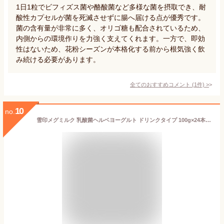
1日1粒でビフィズス菌や酪酸菌など多様な菌を摂取でき、耐
酸性カプセルが菌を死滅させずに腸へ届ける点が優秀です。
菌の含有量が非常に多く、オリゴ糖も配合されているため、
内側からの環境作りを力強く支えてくれます。一方で、即効
性はないため、花粉シーズンが本格化する前から根気強く飲
み続ける必要があります。
全てのおすすめコメント
(
1
件)
>
10
no.
雪印メグミルク 乳酸菌ヘルベヨーグルト ドリンクタイプ 100g×24本 【クール便】 花粉症対策 鼻炎