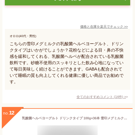
価格と在庫を
楽天
でチェック
>>
オロロ(40代・男性)
こちらの雪印メグミルクの乳酸菌ヘルベヨーグルト、ドリン
クタイプはいかがでしょうか？花粉などによる目・鼻の不快
感を緩和してくれる、乳酸菌ヘルベが配合されている乳酸菌
飲料です。砂糖不使用のスッキリとした飲み心地になってい
て毎日美味しく続けることができます。GABAも配合されて
いて睡眠の質も向上してくれる健康に優しい商品でお勧めで
す。
全てのおすすめコメント
(
14
件)
>
12
no.
乳酸菌ヘルベヨーグルト ドリンクタイプ 100g×36本 雪印メグミルク 食品【送料無料※一部地域は除く】【チルドセンターより直送・同梱不可】【日付指定不可】