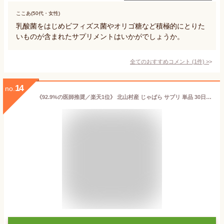
ここあ(50代・女性)
乳酸菌をはじめビフィズス菌やオリゴ糖など積極的にとりた
いものが含まれたサプリメントはいかがでしょうか。
全てのおすすめコメント
(
1
件)
>
14
no.
《92.9%の医師推奨／楽天1位》 北山村産 じゃばら サプリ 単品 30日分 めはな乳酸菌 200億個 60粒 北山村 じゃばらサプリ 黒じゃばら ナリルチン 乳酸菌 乳酸菌サプリ じゃばらサプリメント サプリメント JB001