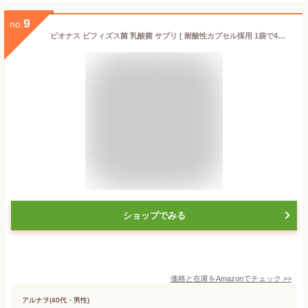
9
no.
ビオナス ビフィズス菌 乳酸菌 サプリ [ 耐酸性カプセル採用 1袋で4兆個 ] 生きた 酪酸菌 ナットウキナーゼ オリゴ糖 1日1粒 / 2袋セット
ショップでみる
価格と在庫を
Amazon
でチェック
>>
アルナヲ(40代・男性)