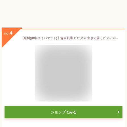
4
no.
【送料無料(ゆうパケット)】森永乳業 ビヒダス 生きて届くビフィズス菌 15日分 ビフィズス菌 BB536 腸活 便秘改善 排便改善 サプリ サプリメント 【機能性表示食品】
ショップでみる