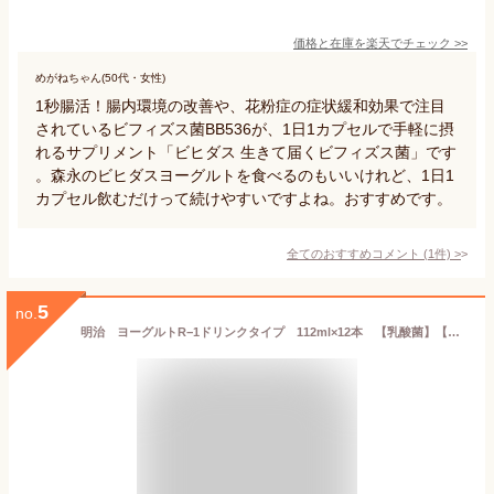
価格と在庫を
楽天
でチェック
>>
めがねちゃん(50代・女性)
1秒腸活！腸内環境の改善や、花粉症の症状緩和効果で注目
されているビフィズス菌BB536が、1日1カプセルで手軽に摂
れるサプリメント「ビヒダス 生きて届くビフィズス菌」です
。森永のビヒダスヨーグルトを食べるのもいいけれど、1日1
カプセル飲むだけって続けやすいですよね。おすすめです。
全てのおすすめコメント
(
1
件)
>
5
no.
明治 ヨーグルトR−1ドリンクタイプ 112ml×12本 【乳酸菌】【はっ酵乳】【要冷蔵】 05P03Dec16【RCP】