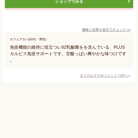
ショップでみる
価格と在庫を
楽天
でチェック
>>
カフェアロハ(50代・男性)
免疫機能の維持に役立つL-92乳酸菌をを含んでいる、PLUS
カルピス免疫サポートです。甘酸っぱい爽やかな味つけです
。
全てのおすすめコメント
(
1
件)
>