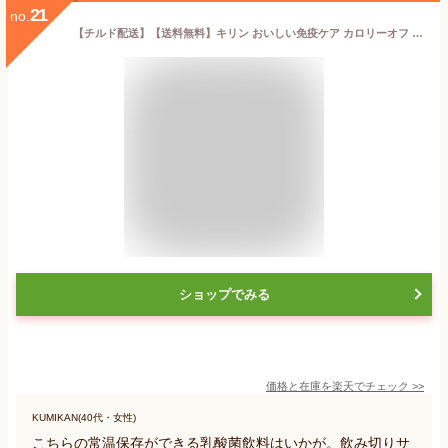
21
no.
【チルド配送】【送料無料】キリン おいしい免疫ケア カロリーオフ 100ml 1ケース 30本 チルド（常温で保管できます）(賞味期限 24.09.30) 機能性表示食品 乳酸菌飲料 キリンビバレッジ【東北・北海道・沖縄・離島の一部を除く】
ショップでみる
価格と在庫を
楽天
でチェック
>>
KUMIKAN(40代・女性)
こちらの常温保存ができる乳酸菌飲料はいかが。飲み切りサ