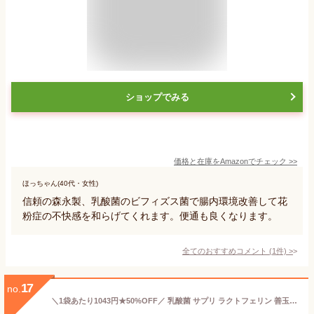
ショップでみる
価格と在庫を
Amazon
でチェック
>>
ほっちゃん(40代・女性)
信頼の森永製、乳酸菌のビフィズス菌で腸内環境改善して花
粉症の不快感を和らげてくれます。便通も良くなります。
全てのおすすめコメント
(
1
件)
>
17
no.
＼1袋あたり1043円★50%OFF／ 乳酸菌 サプリ ラクトフェリン 善玉菌 ビフィズス菌 オリゴ糖 腸活 ダイエット 腸内 フローラ 菌活 菌トレ習慣 短鎖脂肪酸 食物繊維 ガセリ菌 ラブレ菌 90日分 3個セット 一日2粒目安 【 22種類の 乳酸菌 】