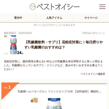
受付中
人気アイテム
マイページ
本ページはプロモーションを含みます
最終更新日：2026/06/09
750
View
26
コメント
【乳酸菌飲料・サプリ】花粉症対策に！毎日摂りや
すい乳酸菌のおすすめは？
花粉症対策に、腸内環境を整えるL-92などの乳酸菌を毎日摂取すると良いと聞きま
した。乳酸菌が入っているサプリ・ドリンクなど、飲みやすいおすすめを教えてく
ださい！
ベストオイシー編集部
1
no.
乳酸菌ヘルベヨーグルト ドリンクタイプ 24本 【送料無料】 機能性表示食品 砂糖不使用 無糖 低脂肪 花粉症対策 ハウスダスト のむヨーグルト 雪印メグミルク 一般製品