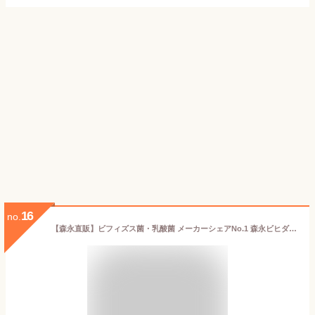
16
no.
【森永直販】ビフィズス菌・乳酸菌 メーカーシェアNo.1 森永ビヒダス 大腸のキホン 1袋(約30日分) サプリ カレンダー付 機能性表示食品 便秘気味の方の便通改善 花粉 ホコリ ハウスダスト 鼻の不快感を軽減 大腸の腸内環境を改善 150億個のビフィズス菌 サプリメント 整腸 善玉菌 悪玉菌 腸内フローラ プロバイオティクス