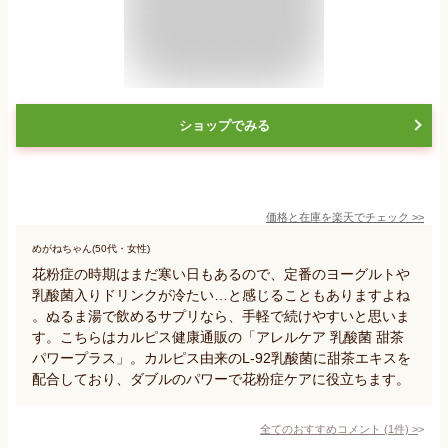
ショップでみる
価格と在庫を
楽天
でチェック
>>
めがねちゃん(50代・女性)
花粉症の時期はまだ寒い日もあるので、定番のヨーグルトや
乳酸菌入りドリンクが冷たい…と感じることもありますよね
。ぬるま湯で飲めるサプリなら、手軽で続けやすいと思いま
す。こちらはカルピス健康通販の「アレルケア 乳酸菌 甜茶
パワープラス」。カルピス由来のL-92乳酸菌に甜茶エキスを
配合しており、ダブルのパワーで花粉症ケアに役立ちます。
全てのおすすめコメント
(
1
件)
>