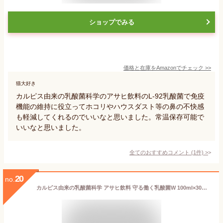
ショップでみる
価格と在庫を
Amazon
でチェック
>>
猫大好き
カルピス由来の乳酸菌科学のアサヒ飲料のL-92乳酸菌で免疫
機能の維持に役立ってホコリやハウスダスト等の鼻の不快感
も軽減してくれるのでいいなと思いました。常温保存可能で
いいなと思いました。
全てのおすすめコメント
(
1
件)
>
20
no.
カルピス由来の乳酸菌科学 アサヒ飲料 守る働く乳酸菌W 100ml×30本 [機能性表示食品] [健康な人の免疫機能の維持に役立つ] [ホコリ・ハウスダストなどによる鼻の不快感を軽減する][常温保存可能]