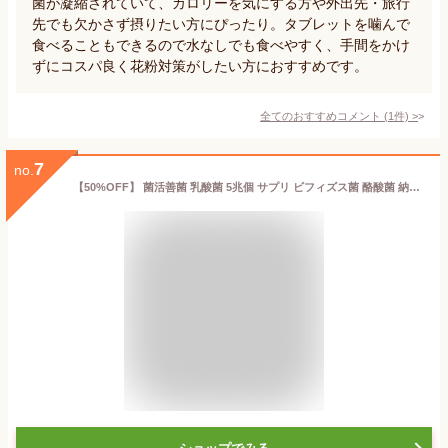
菌が凝縮されていて、カロリーを気にする方や外出先・旅行
先でも欠かさず摂りたい方にぴったり。タブレットを噛んで
食べることもできるので水なしでも食べやすく、手間をかけ
ずにコスパ良く花粉対策がしたい方におすすめです。
全てのおすすめコメント
(
1
件)
>
7
no.
【50%OFF】 菌活善菌 乳酸菌 5兆個 サプリ ビフィズス菌 酪酸菌 納豆菌 オリゴ糖 食物繊維 サプリメント 30日30粒 国内製造 送料無料