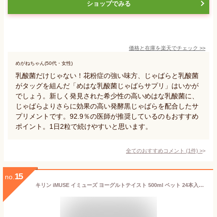
ショップでみる
価格と在庫を
楽天
でチェック
>>
めがねちゃん(50代・女性)
乳酸菌だけじゃない！花粉症の強い味方、じゃばらと乳酸菌
がタッグを組んだ「めはな乳酸菌じゃばらサプリ」はいかが
でしょう。新しく発見された希少性の高いめはな乳酸菌に、
じゃばらよりさらに効果の高い発酵黒じゃばらを配合したサ
プリメントです。92.9％の医師が推奨しているのもおすすめ
ポイント。1日2粒で続けやすいと思います。
全てのおすすめコメント
(
1
件)
>
15
no.
キリン iMUSE イミューズ ヨーグルトテイスト 500ml ペット 24本入り ● 1ケース 1本当たり114円 送料無料!!(北海道、沖縄、離島は別途700円かかります。) / プラズマ乳酸菌 ヨーグルト