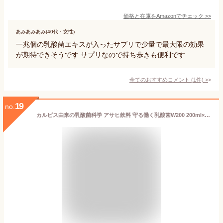
価格と在庫を
Amazon
でチェック
>>
あみあみあみ(40代・女性)
一兆個の乳酸菌エキスが入ったサプリで少量で最大限の効果
が期待できそうです サプリなので持ち歩きも便利です
全てのおすすめコメント
(
1
件)
>
19
no.
カルピス由来の乳酸菌科学 アサヒ飲料 守る働く乳酸菌W200 200ml×24本 [機能性表示食品] [健康な人の免疫機能の維持に役立つ] [ホコリ・ハウスダストなどによる鼻の不快感を軽減する][常温保存可能]