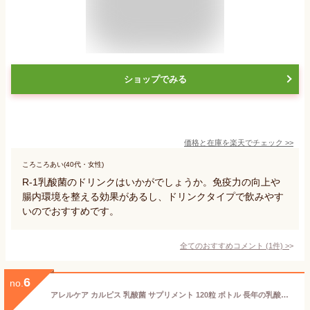
ショップでみる
価格と在庫を
楽天
でチェック
>>
ころころあい(40代・女性)
R-1乳酸菌のドリンクはいかがでしょうか。免疫力の向上や
腸内環境を整える効果があるし、ドリンクタイプで飲みやす
いのでおすすめです。
全てのおすすめコメント
(
1
件)
>
6
no.
アレルケア カルピス 乳酸菌 サプリメント 120粒 ボトル 長年の乳酸菌研究 独自のL-92乳酸菌