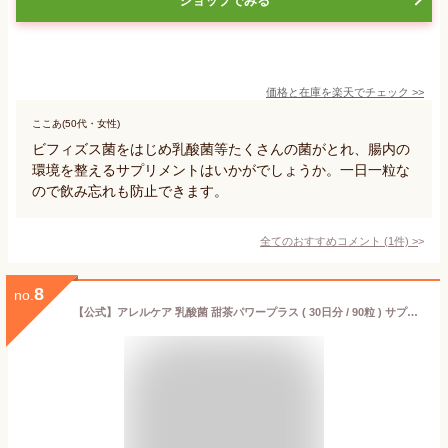
ショップでみる
価格と在庫を
楽天
でチェック
>>
ここあ(50代・女性)
ビフィズス菌をはじめ乳酸菌等たくさんの菌がとれ、腸内の
環境を整えるサプリメントはいかがでしょうか。一日一粒な
ので飲み忘れも防止できます。
全てのおすすめコメント
(
1
件)
>
8
no.
【公式】アレルケア 乳酸菌 甜茶パワープラス ( 30日分 / 90粒 ) サプリ サプリメント 腸活 体調管理 整える カルピス l-92乳酸菌 l-92 乳酸菌 甜茶 花粉症 カルピス健康通販【アサヒ】