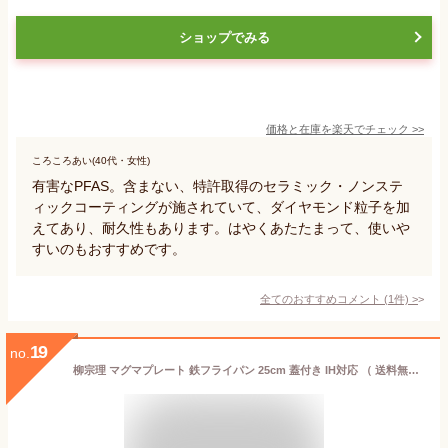
ショップでみる
価格と在庫を
楽天
でチェック
>>
ころころあい(40代・女性)
有害なPFAS。含まない、特許取得のセラミック・ノンステ
ィックコーティングが施されていて、ダイヤモンド粒子を加
えてあり、耐久性もあります。はやくあたたまって、使いや
すいのもおすすめです。
全てのおすすめコメント
(
1
件)
>
19
no.
柳宗理 マグマプレート 鉄フライパン 25cm 蓋付き IH対応 （ 送料無料 ガス火 IH 対応 鉄製フライパン 浅型フライパン 炒め鍋 片手鍋 フタ付き 25センチ 鉄鍋 鉄なべ 浅型 調理器具 日本製 ） 【3980円以上送料無料】