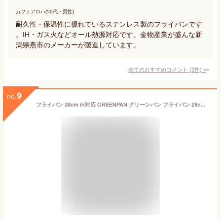
カフェアロハ(50代・男性)
耐久性・保温性に優れているステンレス製のフライパンです
。IH・ガス火などオール熱源対応です。金物産業が盛んな新
潟県燕市のメーカーが製造しています。
全てのおすすめコメント
(
2
件)
>
9
no.
フライパン 28cm ih対応 GREENPAN グリーンパン フライパン 28cm ヴェニス プロ グリーンパン フライパン PFAS FREE 料理 熱伝導 ガス 28cm コーティング お手入れ ダイヤモンド フッ素加工なし IH対応 丈夫 金属 【レビュー特典付】