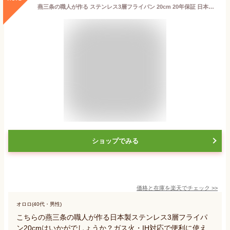
燕三条の職人が作る ステンレス3層フライパン 20cm 20年保証 日本製 ガス火・IH対応 アルミクラッド三層フライパン ステンレス製 フライパン フッ素不使用 フジノス 錆びにくい 鏡面仕上げ(代引不可)【送料無料】
ショップでみる
価格と在庫を
楽天
でチェック
>>
オロロ(40代・男性)
こちらの燕三条の職人が作る日本製ステンレス3層フライパ
ン20cmはいかがでしょうか？ガス火・IH対応で便利に使え