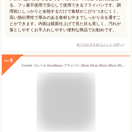
る、フッ素不使用で安心して使用できるフライパンです。調
理前にしっかりと余熱するだけで食材がこびりつきにくく、
高い熱伝導性で厚みのある食材も中までしっかり火を通すこ
とができます。内面は鏡面仕上げで見た目も美しく、汚れが
落としやすくお手入れしやすい便利な商品でお勧めです。
全てのおすすめコメント
(
1
件)
>
6
no.
Corelle コレール DuraNano フライパン 20cm 24cm 26cm 28cm /IH対応 直火対応 10年保証 新性能 半永久的ノンステック 強火調理可 金属ヘラ可 煮込み調理可 食洗機可 エコ 清潔 衛生的 フッ素不使用 オシャレ ウォックパン