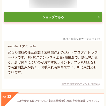
ショップでみる
価格と在庫を
楽天
でチェック
>>
めがねちゃん(50代・女性)
安心と信頼の燕三条製！宮崎製作所のジオ・プロダクト ソテ
ーパンです。18-10ステンレス＋全面7層構造で、熱伝導が良
く、焦げ付きにくいのがおすすめポイント。フッ素加工なし
でも油馴染みが良く、お手入れも簡単ですよ。IHにも対応し
ています。
全てのおすすめコメント
(
1
件)
>
12
no.
100年使える鉄フライパン【日本製/愛媛】極厚 完全無塗装 フライパン コーティングなし フッ素加工なし IH対応 取っ手が取れる 鉄 ih セット 高級 キャンプ おしゃれ 耐久性 安全 ふらいぱん セット