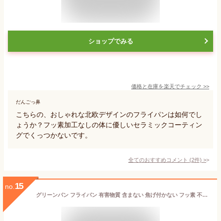
ショップでみる
価格と在庫を
楽天
でチェック
>>
だんごっ鼻
こちらの、おしゃれな北欧デザインのフライパンは如何でし
ょうか？フッ素加工なしの体に優しいセラミックコーティン
グでくっつかないです。
全てのおすすめコメント
(
2
件)
>
15
no.
グリーンパン フライパン 有害物質 含まない 焦げ付かない フッ素 不使用 最高級グレード 深型 バルセロナ PRO 食洗機 対応 (フライパン20cm)