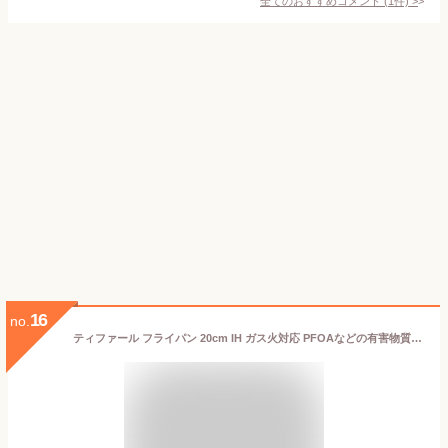
全てのおすすめコメント
(
1
件)
>
16
no.
ティファール フライパン 20cm IH ガス火対応 PFOAなどの有害物質不使用 こびりつきにくさ長持ち 「オプティスペース IHステンレス フライパン」 ステンレス G72902