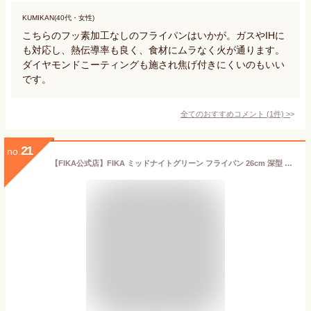
KUMIKAN(40代・女性)
こちらのフッ素加工なしのフライパンはいかが。ガスやIHに
も対応し、熱伝導率も良く、食材にムラなく火が通ります。
ダイヤモンドこーティングも施され焦げ付きにくいのもいい
です。
全てのおすすめコメント
(
1
件)
>
21
no.
【FIKA公式店】FIKA ミッドナイトグリーン フライパン 26cm 深型 セラミック くっつかない 木製ハンドル IH 対応 ガス コンロ 対応 韓国ブランド アルミ おしゃれ 可愛い 綺麗 北欧 デザイン グレー クール シック スタイリッシュ 人気 ウッド ギフト 新築祝い 贈り物 名入れ