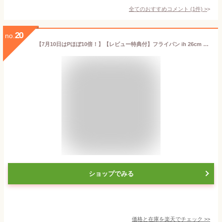
全てのおすすめコメント
(
1
件)
>
20
no.
【7月10日はPほぼ10倍！】【レビュー特典付】フライパン ih 26cm GREENPAN グリーンパン フライパン 26cm ヴェニス プロ グリーンパン フライパン セラミック ガス火 ダイヤモンド コーティング フッ素加工なし PFAS FREE 熱伝導 ガス IH対応 金属 お手入れ 26cm
ショップでみる
価格と在庫を
楽天
でチェック
>>