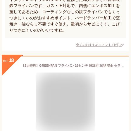
鉄フライパンです。ガス・IH対応で、内側にエンボス加工を
施してあるため、コーティングなしの鉄フライパンでもくっ
つきにくいのがおすすめポイント。ハードテンパー加工で空
焼き・油ならし不要ですぐ使え、最初からサビにくく、こび
りつきにくいのがいいですね。
全てのおすすめコメント
(
1
件)
>
18
no.
【2大特典】GREENPAN フライパン 26センチ IH対応 深型 安全 セラミック ノンスティック PFOA フリー フッ素加工なし 焦げ付かない 木製ハンドル おしゃれ ギフト Mayflower CC001898-001【ポイント10倍 送料無料】［ グリーンパン メイフラワー フライパン 26cm ］