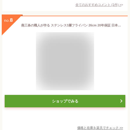
全てのおすすめコメント
(
1
件)
>
8
no.
燕三条の職人が作る ステンレス3層フライパン 26cm 20年保証 日本製 ガス火・IH対応 アルミクラッド三層フライパン ステンレス製 フライパン フッ素不使用 フジノス(代引不可)【送料無料】
ショップでみる
価格と在庫を
楽天
でチェック
>>