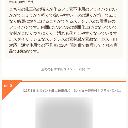
オロロ(40代・男性)
こちらの燕三条の職人が作るフッ素不使用のフライパンはい
かがでしょうか？軽くて扱いやすい、火の通りが均一でムラ
なく綺麗に焼き上げることができるステンレスの3層構造の
フライパンです。内面はツルツルの鏡面仕上げになっていて
食材がこびりつきにくく、汚れも落としやすくなっています
。スタイリッシュなステンレスの素材感が素敵な、ガス・IH
対応、通常使用での不具合に20年間無償で修理してくれる商
品でお勧めです。
全てのおすすめコメント（2件）
3
no.
【12月1日はポイント最大10倍祭♪】【レビュー特典付】フライパン ih 24cm セラミック GREENPAN グリーンパン フライパン 24cm ヴェニス プロ グリーンパン フライパン 24 金属 熱伝導 コーティング ガス フッ素加工なし 料理 PFAS FREE IH対応 お手入れ ダイヤモンド