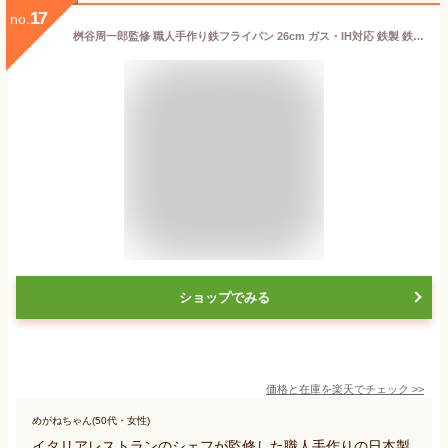
17
no.
桝谷周一郎監修 職人手作り鉄フライパン 26cm ガス・IH対応 鉄製 鉄パン 鉄器 オステリア・ルッカ 【ポイント10倍/送料無料】【p0508】
ショップでみる
価格と在庫を
楽天
でチェック
>>
めがねちゃん(50代・女性)
イタリアレストランのシェフが監修した職人手作りの日本製