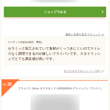
ショップでみる
価格と在庫を
楽天
でチェック
>>
ドーナッツ大好き(40代・男性)
セラミック加工されていて食材がくっつきにくいのでストレ
スなく調理できるのが嬉しいフライパンです。スタイリッシ
ュでとても満足感が高いです。
全てのおすすめコメント
(
1
件)
>
22
no.
フライパン 20cm ダイヤモンド GREENPAN グリーンパン フライパン 20cm ヴェニス プロ グリーンパン フライパン ギフト オーブン ih 20cm お手入れ簡単 コーティング 調理器具 フッ素加工なし 耐久性 丈夫 熱伝導 ガス PFAS FREE