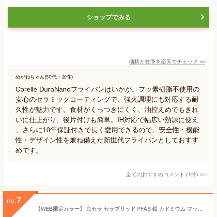
ショップでみる
価格と在庫を
楽天
でチェック
>>
めがねちゃん(50代・女性)
Corelle DuraNanoフライパンはいかが。フッ素樹脂不使用の
安心のセラミックコーティングで、強火調理にも対応する耐
久性が魅力です。食材がくっつきにくく、油控えめでもきれ
いに仕上がり、後片付けも簡単。IH対応で幅広い熱源に使え
、さらに10年保証付きで長く愛用できるので、安全性・機能
性・デザイン性を兼ね備えた新世代フライパンとしておすす
めです。
全てのおすすめコメント
(
1
件)
>
7
no.
【WEB限定カラー】 京セラ セラブリッド PFAS 鉛 カドミウム フッ素 不使用 セラミック 加工 フライパン 20cm IH ガス 対応 焦げ付きにくい 油使用 中火以下 ダークグレー CF-20C-EC-WDG