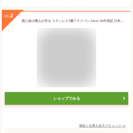
2
no.
燕三条の職人が作る ステンレス3層フライパン 24cm 20年保証 日本製 ガス火・IH対応 アルミクラッド三層フライパン ステンレス製 フライパン フッ素不使用 フジノス(代引不可)【送料無料】
ショップでみる
価格と在庫を
楽天
でチェック
>>