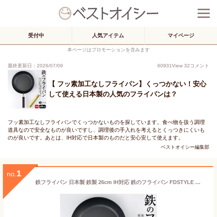
受付中
人気アイテム
マイページ
本ページはプロモーションを含みます
最終更新日：2026/07/09
60931
View
32
コメント
【 フッ素加工なしフライパン】くっつかない！安心
して使える日本製の人気のフライパンは？
フッ素加工なしフライパンでくっつかないものを探しています。食べ物を扱う調理
道具なので安全なものが良いですし、調理後の手入れを考えるとくっつきにくいも
のが良いです。あとは、IH対応で日本製のものだと安心安して使えます。
ベストオイシー編集部
1
no.
鉄フライパン 日本製 鉄製 26cm IH対応 鉄のフライパン FDSTYLE ガス火 【竹ささらオマケ特典】 おしゃれ おすすめ 人気 窒化 比較的軽い /arlqn-fdstyle