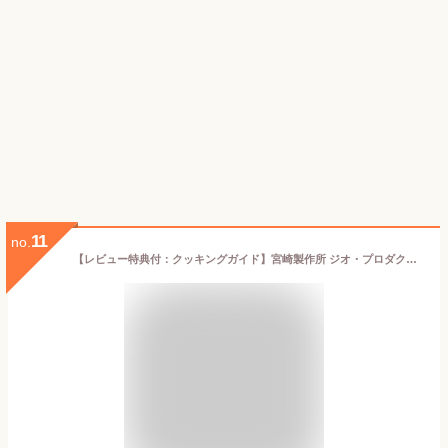
11
no.
【レビュー特典付：クッキングガイド】宮崎製作所 ジオ・プロダクト geoproduct ソテーパン 21cm/1.8L 25cm/2.5L 15年保証 日本製 燕三条 おしゃれ おすすめ 鍋 調理器具 キッチン用品 メーカー直送 ステンレスフライパン