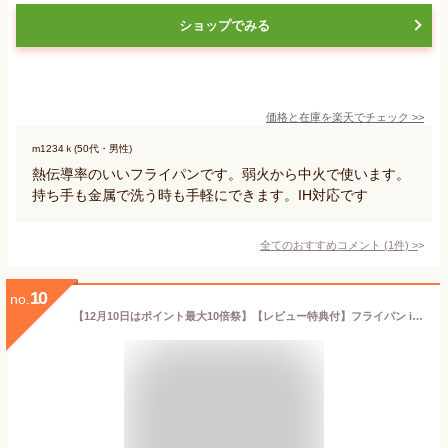
ショップでみる
価格と在庫を
楽天
でチェック
>>
m1234ｋ(50代・男性)
熱伝導率のいいフライパンです。弱火から中火で使います。
持ち手も金属で洗う時も手軽にできます。IH対応です
全てのおすすめコメント
(
1
件)
>
10
no.
【12月10日はポイント最大10倍祭】【レビュー特典付】フライパン ih 26cm GREENPAN グリーンパン フライパン 26cm ストゥディオ グリーンパン フライパン IH おしゃれ フッ素加工なし ダイアモンド PFAS FREE ガス火 ギフト IH対応 セラミック 26cm ガス 安心 ブラック