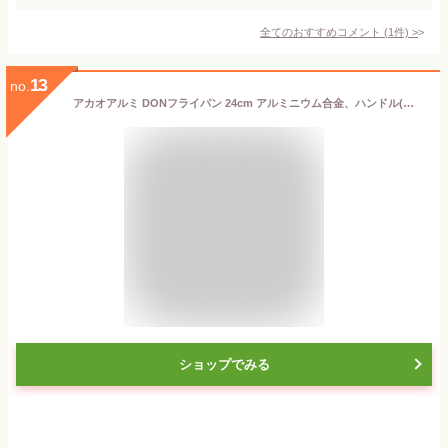
全てのおすすめコメント
(
1
件)
>
13
no.
アカオアルミ DONフライパン 24cm アルミニウム合金、ハンドル(アルミダイキャスト) 日本 AHL24024
ショップでみる