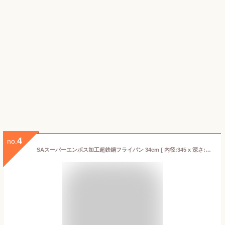
4
no.
SAスーパーエンボス加工超鉄鍋フライパン 34cm [ 内径:345 x 深さ:69mm 底径:235mm ] [ 料理道具 ] | 厨房 キッチン 飲食店 ホテル レストラン 業務用