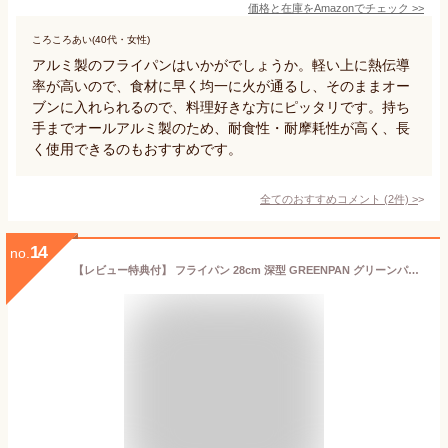
価格と在庫を
Amazon
でチェック
>>
ころころあい(40代・女性)
アルミ製のフライパンはいかがでしょうか。軽い上に熱伝導
率が高いので、食材に早く均一に火が通るし、そのままオー
ブンに入れられるので、料理好きな方にピッタリです。持ち
手までオールアルミ製のため、耐食性・耐摩耗性が高く、長
く使用できるのもおすすめです。
全てのおすすめコメント
(
2
件)
>
14
no.
【レビュー特典付】 フライパン 28cm 深型 GREENPAN グリーンパン ウォックパン 28cm メイフラワー フライパン ih グリーンパン フライパン 28cm ウォックパン PFAS FREE 木製 ih対応 セラミック ガス ヘルシー 人気 熱伝導 フッ素加工なし 炒め鍋 深型 ih