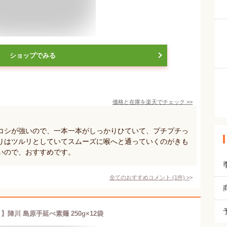
ショップでみる
価格と在庫を
楽天
でチェック
>>
コシが強いので、一本一本がしっかりひていて、プチプチっ
りはツルリとしていてスムーズに喉へと通っていくのがきも
いので、おすすめです。
全てのおすすめコメント
(
1
件)
>
】陣川 島原手延べ素麺 250g×12袋