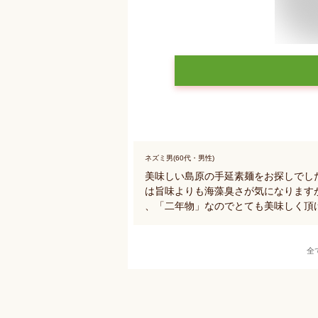
ネズミ男(60代・男性)
美味しい島原の手延素麺をお探しでし
は旨味よりも海藻臭さが気になります
、「二年物」なのでとても美味しく頂け
全