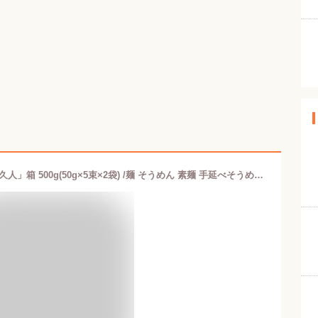
[須崎屋] そうめん 謹製手延素麺「上村久人」箱 500g(50g×5束×2袋) /麺 そうめん 素麺 手延べそうめん 長崎県 島原 上村製麺 乾麺 須崎屋 手延素麺 伝統 ものづくり 島原素麺 謹製手延素麺 国産小麦 お土産 伝統技法