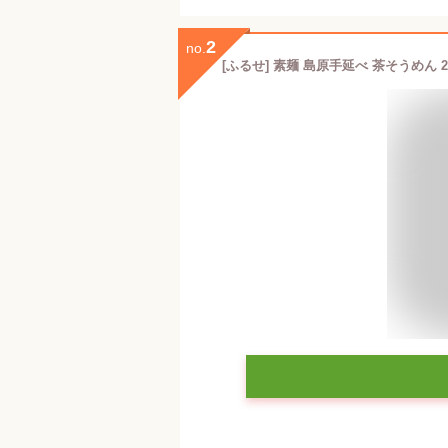
2
no.