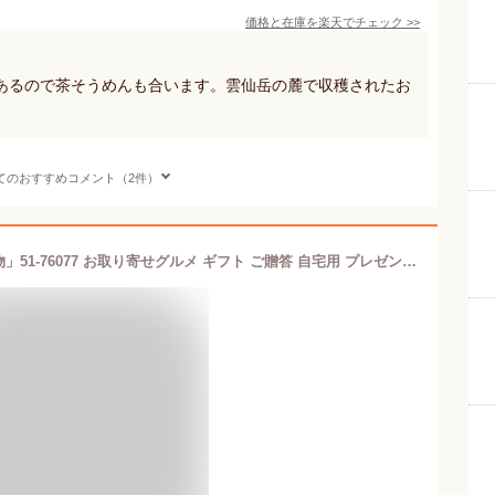
価格と在庫を
楽天
でチェック
>>
あるので茶そうめんも合います。雲仙岳の麓で収穫されたお
てのおすすめコメント（2件）
お中元2025 島原手延素麺 白絹「二年物」51-76077 お取り寄せグルメ ギフト ご贈答 自宅用 プレゼント 人気 ランキング 御中元 良質な小麦を見極め、その性質を最大限に生かして作られる島原の手延べ素麺は、コシが強く伸びにくいのが特徴です