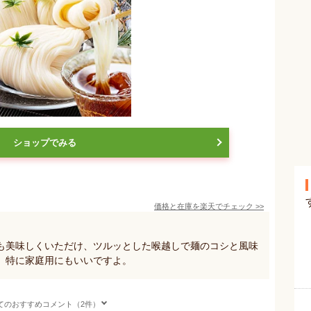
ショップでみる
価格と在庫を
楽天
でチェック
>>
も美味しくいただけ、ツルッとした喉越しで麺のコシと風味
、特に家庭用にもいいですよ。
てのおすすめコメント（2件）