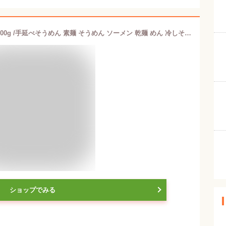
[ふるせ] 素麺 島原手延べ 茶そうめん 200g /手延べそうめん 素麺 そうめん ソーメン 乾麺 めん 冷しそうめん レシピ 長期保存 長崎 ご当地 人気 国産 特産品 名産品 取り寄せ お取り寄せ ギフト
ショップでみる