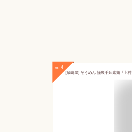
4
no.