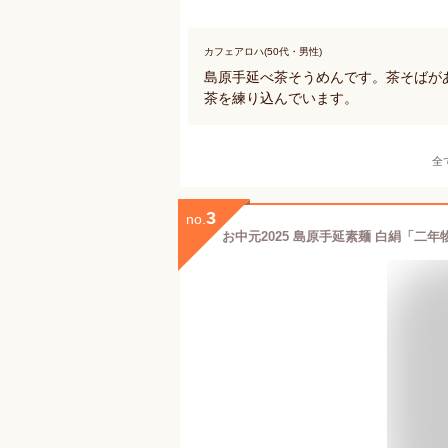
カフェアロハ(50代・男性)
島原手延べ茶そうめんです。茶そばが
茶を練り込んでいます。
全
3
no.