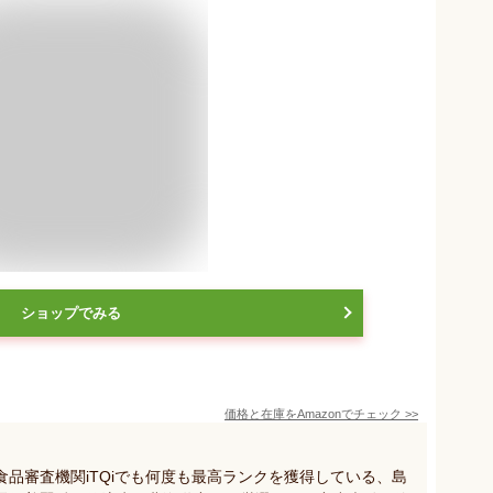
ショップでみる
価格と在庫を
Amazon
でチェック
>>
品審査機関iTQiでも何度も最高ランクを獲得している、島