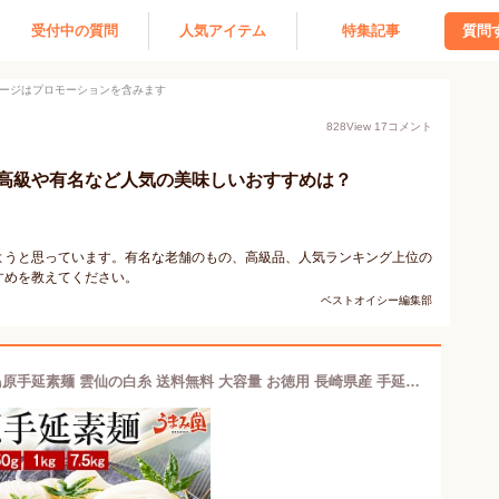
受付中の質問
人気アイテム
特集記事
質問
ージはプロモーションを含みます
828
View
17
コメント
高級や有名など人気の美味しいおすすめは？
ようと思っています。有名な老舗のもの、高級品、人気ランキング上位の
すめを教えてください。
ベストオイシー編集部
そうめん 素麺 500g 750g 1kg 7.5kg 島原手延素麺 雲仙の白糸 送料無料 大容量 お徳用 長崎県産 手延べ 南島原 にゅうめん ポイント消化 食品 お土産 ギフト 国産 人気には 訳あり 名産品 家庭用 備蓄 [メール便]