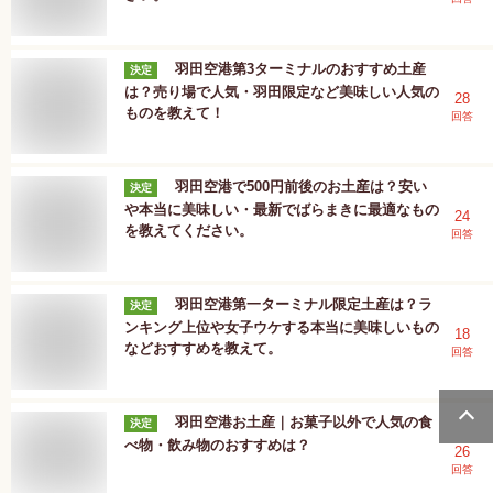
羽田空港第3ターミナルのおすすめ土産
決定
は？売り場で人気・羽田限定など美味しい人気の
28
ものを教えて！
回答
羽田空港で500円前後のお土産は？安い
決定
や本当に美味しい・最新でばらまきに最適なもの
24
を教えてください。
回答
羽田空港第一ターミナル限定土産は？ラ
決定
ンキング上位や女子ウケする本当に美味しいもの
18
などおすすめを教えて。
回答
羽田空港お土産｜お菓子以外で人気の食
決定
べ物・飲み物のおすすめは？
26
回答