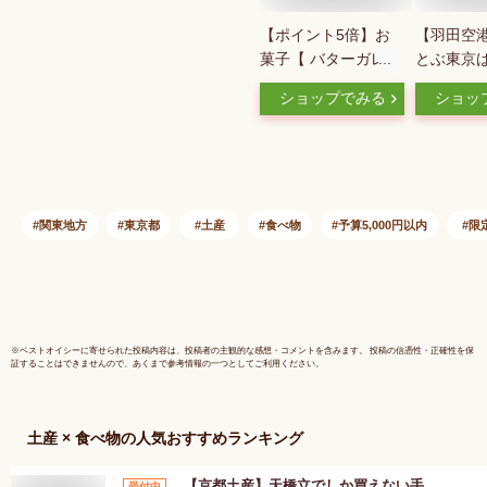
【ポイント5倍】お
【羽田空
菓子【 バターガレッ
とぶ東京
ト 】バターバトラー
ッス。は
ショップでみる
ショッ
父の日 個包装 スイ
ナ味12個
ーツ ガレット 焼き
奈ワール
菓子 洋菓子 内祝 お
祝 出産祝 お礼 おし
ゃれ 職場 退職 ご挨
拶 手土産 人気 おす
関東地方
東京都
土産
食べ物
予算5,000円以内
限
すめ 選べる入数 プ
レゼント ギフト お
中元 御中元
※
ベストオイシー
に寄せられた投稿内容は、投稿者の主観的な感想・コメントを含みます。 投稿の信憑性・正確性を保
証することはできませんので、あくまで参考情報の一つとしてご利用ください。
土産 × 食べ物
の人気おすすめランキング
【京都土産】天橋立でしか買えない手
受付中