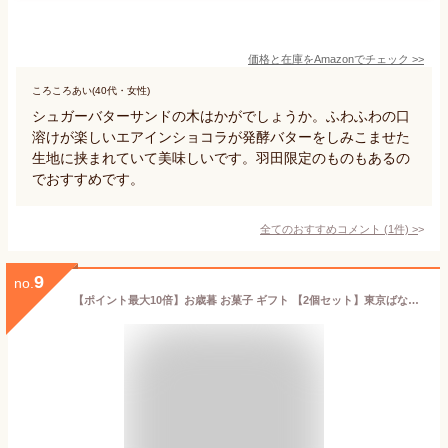
価格と在庫を
Amazon
でチェック
>>
ころころあい(40代・女性)
シュガーバターサンドの木はかがでしょうか。ふわふわの口
溶けが楽しいエアインショコラが発酵バターをしみこませた
生地に挟まれていて美味しいです。羽田限定のものもあるの
でおすすめです。
全てのおすすめコメント
(
1
件)
>
9
no.
【ポイント最大10倍】お歳暮 お菓子 ギフト 【2個セット】東京ばな奈8枚入「見ぃつけたっ」＆「ピカチュウ」 お中元 敬老の日 夏ギフト お菓子 和菓子 東京お土産 スイーツ ケーキ プレゼント プチギフト