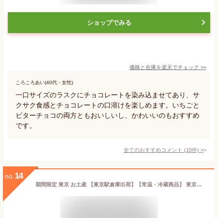
ショップでみる
価格と在庫を
楽天
でチェック
>>
ころころあい(40代・女性)
一口サイズのラスクにチョコレートを染み込ませてあり、サ
クサク食感とチョコレートの口溶けを楽しめます。いちごと
ビターチョコの両方ともおいしいし、かわいいのもおすすめ
です。
全てのおすすめコメント
(
10
件)
>
14
no.
期間限定 東京 お土産 【東京駅倉庫出荷】【常温・冷蔵商品】 東京ばな奈「見ぃつけたっ」4個入 東京みやげ 東京バナナ ばなな お菓子 スイーツ 洋菓子 ワッフル ケーキ お取り寄せ ギフト プレゼント お中元 御中元 お歳暮 御歳暮 内祝い のし可