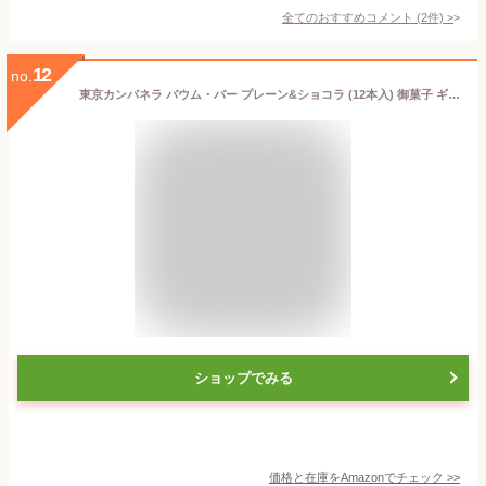
全てのおすすめコメント
(
2
件)
>
12
no.
東京カンパネラ バウム・バー プレーン&ショコラ (12本入) 御菓子 ギフト 東京 バームクーヘン 退職 御菓子 東京土産 菓子折り クッキー ギフト 御菓子 洋菓子 焼き菓子 手土産 御菓子 人気 お土産 プレゼント ギフト 贈り物 バウム クリスマス
ショップでみる
価格と在庫を
Amazon
でチェック
>>