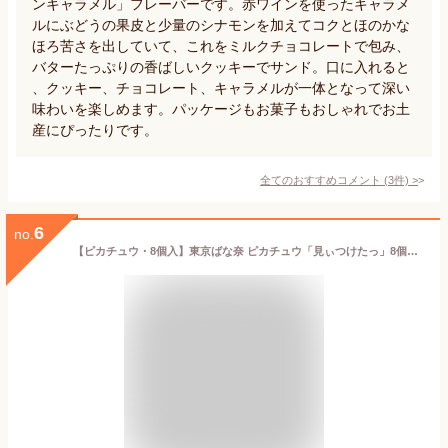
ンキャラメル」フレーバーです。赤ワインを使ったキャラメ
ルにぶどうの果皮と少量のシナモンを加えてコクとほのかな
ほろ苦さを出していて、これをミルクチョコレートで包み、
バターたっぷりの香ばしいクッキーでサンド。口に入れると
、クッキー、チョコレート、キャラメルが一体となって深い
味わいを楽しめます。パッケージもお菓子もおしゃれでお土
産にぴったりです。
全てのおすすめコメント
(
3
件)
>
6
no.
【ピカチュウ・8個入】東京ばな奈 ピカチュウ「見ぃつけたっ」8個入 定番 東京土産 手土産 お供え物 お菓子 銘菓 東京ばなな※パッケージはランダムでございます。