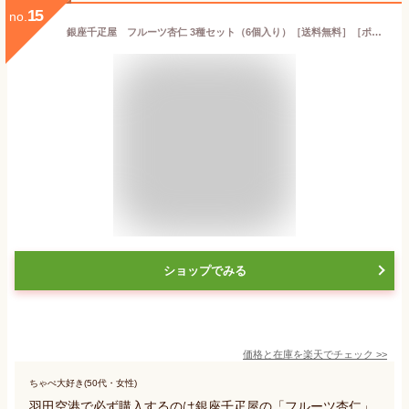
15
no.
銀座千疋屋 フルーツ杏仁 3種セット（6個入り）［送料無料］［ポイント2倍］～ クリスマス お歳暮 杏仁豆腐 ギフト 贈り物 フルーツ スイーツ プレゼント お菓子 内祝い 誕生日 お祝い 御礼 快気内祝 お見舞い 送料無料 千疋屋 ～
ショップでみる
価格と在庫を
楽天
でチェック
>>
ちゃぺ大好き(50代・女性)
羽田空港で必ず購入するのは銀座千疋屋の「フルーツ杏仁」