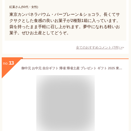
紅葉さん(50代・女性)
東京カンパネラバウム・バープレーン＆ショコラ。長くてサ
クサクとした食感の良いお菓子が2種類1箱に入っています。
袋を持ったまま手軽に召し上がれます。夢中になれる軽いお
菓子。ぜひお土産としてどうぞ。
全てのおすすめコメント
(
7
件)
>
13
no.
御中元 お中元 自分ギフト 帰省 帰省土産 プレゼント ギフト 2025 東京ラスク ピース東京MIX24個入 個包装 小分け 東京土産 ラスク 洋菓子 焼菓子 スイーツ