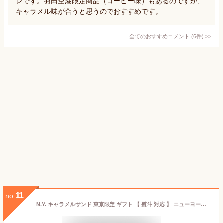
レです。羽田空港限定商品（コーヒー味）もあるのですが、
キャラメル味が合うと思うのでおすすめです。
全てのおすすめコメント
(
6
件)
>
11
no.
N.Y. キャラメルサンド 東京限定 ギフト 【 熨斗 対応 】 ニューヨークキャラメルサンド 手土産 (8個入, 内祝)