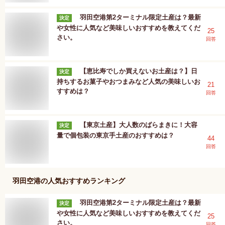
羽田空港第2ターミナル限定土産は？最新
決定
や女性に人気など美味しいおすすめを教えてくだ
25
さい。
回答
【恵比寿でしか買えないお土産は？】日
決定
持ちするお菓子やおつまみなど人気の美味しいお
21
すすめは？
回答
【東京土産】大人数のばらまきに！大容
決定
量で個包装の東京手土産のおすすめは？
44
回答
羽田空港
の人気おすすめランキング
羽田空港第2ターミナル限定土産は？最新
決定
や女性に人気など美味しいおすすめを教えてくだ
25
さい。
回答