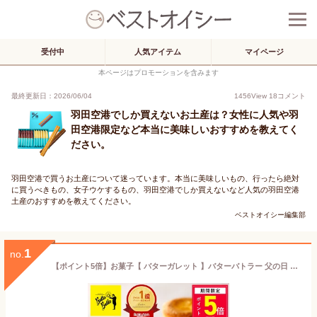
受付中
人気アイテム
マイページ
本ページはプロモーションを含みます
最終更新日：2026/06/04
1456
View
18
コメント
羽田空港でしか買えないお土産は？女性に人気や羽
田空港限定など本当に美味しいおすすめを教えてく
ださい。
羽田空港で買うお土産について迷っています。本当に美味しいもの、行ったら絶対
に買うべきもの、女子ウケするもの、羽田空港でしか買えないなど人気の羽田空港
土産のおすすめを教えてください。
ベストオイシー編集部
1
no.
【ポイント5倍】お菓子【 バターガレット 】バターバトラー 父の日 個包装 スイーツ ガレット 焼き菓子 洋菓子 内祝 お祝 出産祝 お礼 おしゃれ 職場 退職 ご挨拶 手土産 人気 おすすめ 選べる入数 プレゼント ギフト お中元 御中元