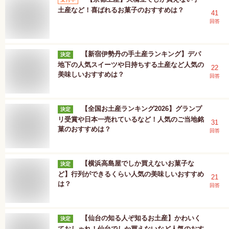
土産など！喜ばれるお菓子のおすすめは？
41
回答
【新宿伊勢丹の手土産ランキング】デパ
決定
地下の人気スイーツや日持ちする土産など人気の
22
美味しいおすすめは？
回答
【全国お土産ランキング2026】グランプ
決定
リ受賞や日本一売れているなど！人気のご当地銘
31
菓のおすすめは？
回答
【横浜高島屋でしか買えないお菓子な
決定
ど】行列ができるくらい人気の美味しいおすすめ
21
は？
回答
【仙台の知る人ぞ知るお土産】かわいく
決定
ておしゃれ！仙台でしか買えないなど人気のおす