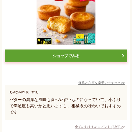
ショップでみる
価格と在庫を
楽天
でチェック
>>
あやなみ(20代・女性)
バターの濃厚な風味も食べやすいものになっていて、小ぶり
で満足度も高いかと思いますし、柑橘系の味わいでおすすめ
です
全てのおすすめコメント
(
42
件)
>