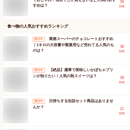
39
すめは？
回答
食べ物
の人気おすすめランキング
業務スーパーのチョコレートおすすめ
受付中
｜1キロの大容量や製菓用など売れてる人気のも
38
のは？
回答
【絶品】濃厚で美味しいかぼちゃプリ
受付中
ンが知りたい！人気の秋スイーツは？
39
回答
日持ちする缶詰セット商品はありませ
受付中
んか？
21
回答