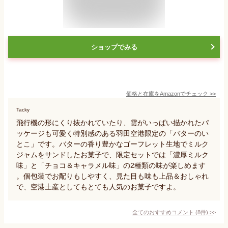
ショップでみる
価格と在庫を
Amazon
でチェック
>>
Tacky
飛行機の形にくり抜かれていたり、雲がいっぱい描かれたパ
ッケージも可愛く特別感のある羽田空港限定の「バターのい
とこ」です。バターの香り豊かなゴーフレット生地でミルク
ジャムをサンドしたお菓子で、限定セットでは「濃厚ミルク
味」と「チョコ＆キャラメル味」の2種類の味が楽しめます
。個包装でお配りもしやすく、見た目も味も上品＆おしゃれ
で、空港土産としてもとても人気のお菓子ですよ。
全てのおすすめコメント
(
8
件)
>