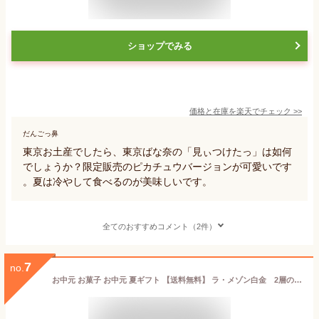
ショップでみる
価格と在庫を
楽天
でチェック
>>
だんごっ鼻
東京お土産でしたら、東京ばな奈の「見ぃつけたっ」は如何
でしょうか？限定販売のピカチュウバージョンが可愛いです
。夏は冷やして食べるのが美味しいです。
全てのおすすめコメント（2件）
7
no.
お中元 お菓子 お中元 夏ギフト 【送料無料】 ラ・メゾン白金 2層のフルーツゼリー（4個） お中元 夏ギフト 敬老会 プレゼント デイサービス 施設 食べ物 安い プチギフト お菓子 お中元 夏ギフト 御中元 お返し お礼 ギ