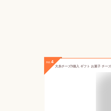
4
no.