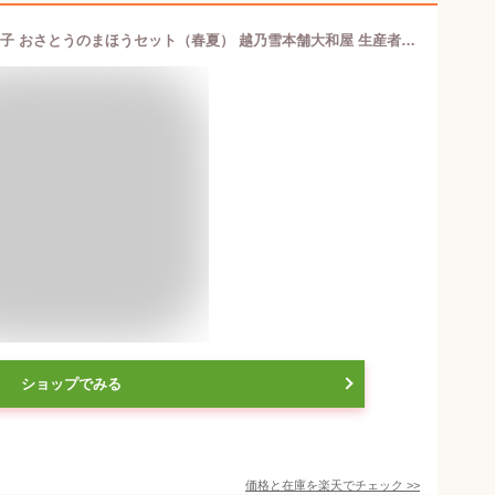
2025 お中元 御中元 夏ギフト さとう菓子 おさとうのまほうセット（春夏） 越乃雪本舗大和屋 生産者直送 送料無料【新潟直送計画 長岡市 老舗和菓子店 詰め合わせ 干菓子】
ショップでみる
価格と在庫を
楽天
でチェック
>>