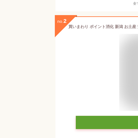
全
2
no.