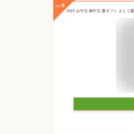
5
no.