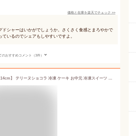
価格と在庫を
楽天
でチェック
>>
グドシャーはいかがでしょうか。さくさく食感とまろやかで
っているのでシェアもしやすいですよ。
てのおすすめコメント（3件）
塩 ショコラテリーヌ お取り寄せ 【1本14cm】 テリーヌショコラ 冷凍 ケーキ お中元 冷凍スイーツ ギフト 大人 チョコテリーヌ お土産 チョコレートケーキ 美味しいケーキ プレゼント テリーヌ ショコラ 冷凍テリーヌ チョコスイーツ ワインに合うお菓子 お中元スィーツ