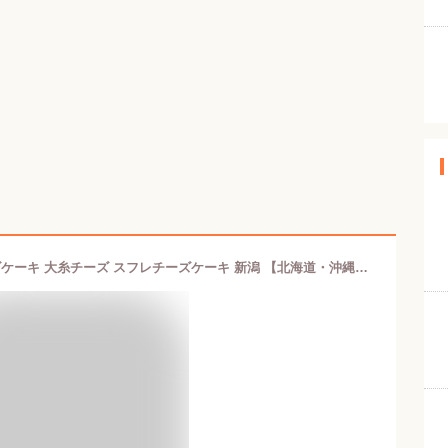
大糸チーズ9個入 ギフト お菓子 チーズケーキ 大糸チーズ スフレチーズケーキ 新潟 【北海道・沖縄・離島への配送不可】 内祝 内祝い ナカシマ 078142400