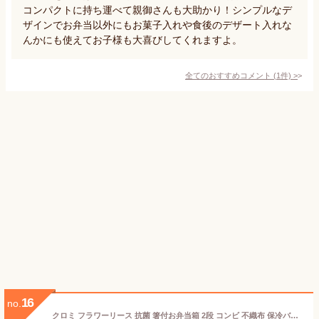
コンパクトに持ち運べて親御さんも大助かり！シンプルなデ
ザインでお弁当以外にもお菓子入れや食後のデザート入れな
んかにも使えてお子様も大喜びしてくれますよ。
全てのおすすめコメント
(
1
件)
>
16
no.
クロミ フラワーリース 抗菌 箸付お弁当箱 2段 コンビ 不織布 保冷バッグ セット