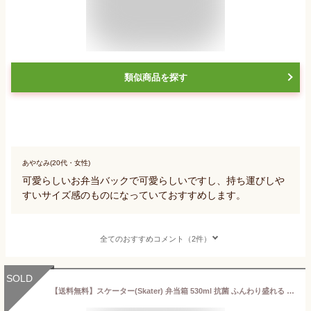
類似商品を探す
あやなみ(20代・女性)
可愛らしいお弁当バックで可愛らしいですし、持ち運びしや
すいサイズ感のものになっていておすすめします。
全てのおすすめコメント（2件）
SOLD
【送料無料】スケーター(Skater) 弁当箱 530ml 抗菌 ふんわり盛れる ドーム型フタ 女性向け 日本製 サンリオ クロミ ワンダージャーニー 女の子 PFLB6AG