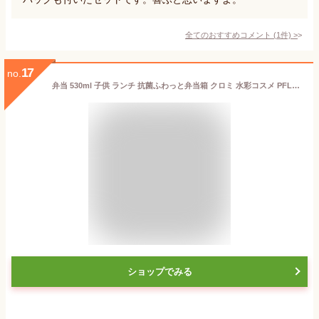
全てのおすすめコメント
(
1
件)
>
17
no.
弁当 530ml 子供 ランチ 抗菌ふわっと弁当箱 クロミ 水彩コスメ PFLB6AG弁当 子供 ランチ 日本製 1段 大人 スケーター ランチボックス SKATER
ショップでみる