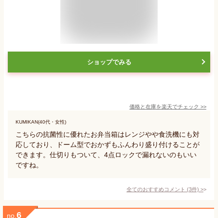
ショップでみる
価格と在庫を
楽天
でチェック
>>
KUMIKAN(40代・女性)
こちらの抗菌性に優れたお弁当箱はレンジやや食洗機にも対
応しており、ドーム型でおかずもふんわり盛り付けることが
できます。仕切りもついて、4点ロックで漏れないのもいい
ですね。
全てのおすすめコメント
(
3
件)
>
6
no.