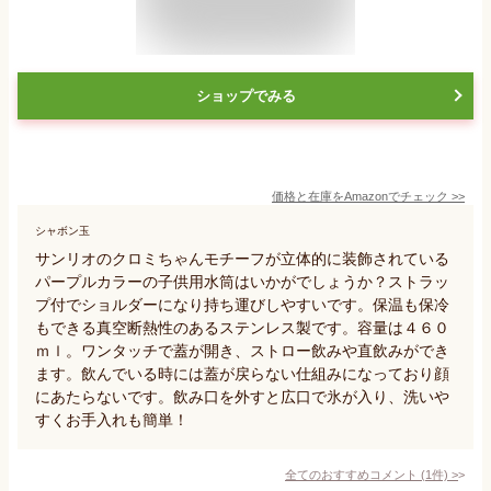
ショップでみる
価格と在庫を
Amazon
でチェック
>>
シャボン玉
サンリオのクロミちゃんモチーフが立体的に装飾されている
パープルカラーの子供用水筒はいかがでしょうか？ストラッ
プ付でショルダーになり持ち運びしやすいです。保温も保冷
もできる真空断熱性のあるステンレス製です。容量は４６０
ｍｌ。ワンタッチで蓋が開き、ストロー飲みや直飲みができ
ます。飲んでいる時には蓋が戻らない仕組みになっており顔
にあたらないです。飲み口を外すと広口で氷が入り、洗いや
すくお手入れも簡単！
全てのおすすめコメント
(
1
件)
>