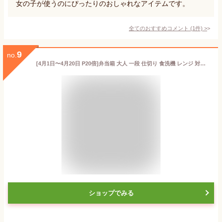
女の子が使うのにぴったりのおしゃれなアイテムです。
全てのおすすめコメント
(
1
件)
>
9
no.
[4月1日〜4月20日 P20倍]弁当箱 大人 一段 仕切り 食洗機 レンジ 対応 抗菌 日本製 容量 530ml スケーター skater PFLB6AG ランチボックス ロック クロミ クロミちゃん 女の子 女子【レディース 4点ロック お弁当箱 ドーム型 1段 漏れない 食洗機OK】
ショップでみる