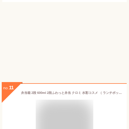
11
no.
弁当箱 2段 600ml 2段ふわっと弁当 クロミ 水彩コスメ （ ランチボックス 食洗機対応 レンジ対応 二段 抗菌 ドーム型 4点ロック 日本製 仕切り付き 銀 AG 食洗機OK レンジOK お弁当 弁当 抗菌加工 二段弁当 ）