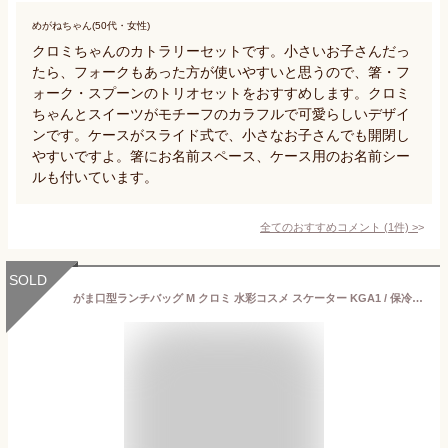
めがねちゃん(50代・女性)
クロミちゃんのカトラリーセットです。小さいお子さんだっ
たら、フォークもあった方が使いやすいと思うので、箸・フ
ォーク・スプーンのトリオセットをおすすめします。クロミ
ちゃんとスイーツがモチーフのカラフルで可愛らしいデザイ
ンです。ケースがスライド式で、小さなお子さんでも開閉し
やすいですよ。箸にお名前スペース、ケース用のお名前シー
ルも付いています。
全てのおすすめコメント
(
1
件)
>
SOLD
がま口型ランチバッグ M クロミ 水彩コスメ スケーター KGA1 / 保冷 保温 ランチバッグ ランチトートバッグ がま口 お弁当 かばん Wファスナー式 女性 レディース キャラクター かわいい おしゃれ カワイイ オシャレ Sanrio サンリオ パープル 紫 クロミちゃん