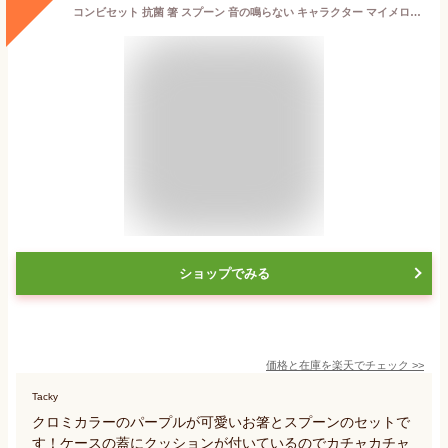
コンビセット 抗菌 箸 スプーン 音の鳴らない キャラクター マイメロディ クロミ （ クロミちゃん マイメロ お弁当 弁当 幼稚園 保育園 給食 キッズ 食洗機対応 カトラリーセット お箸 子供 日本製 カトラリー ）
ショップでみる
価格と在庫を
楽天
でチェック
>>
Tacky
クロミカラーのパープルが可愛いお箸とスプーンのセットで
す！ケースの蓋にクッションが付いているのでカチャカチャ