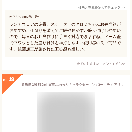
価格と在庫を
楽天
でチェック
>>
かりんちょ(50代・男性)
ランチウェアの定番、スケーターのクロミちゃんお弁当箱が
おすすめ。仕切りを備えてご飯やおかずが盛り付けしやすい
ので、毎日のお弁当作りに手早く対応できますね。ドーム蓋
でフワッとした盛り付けを維持しやすい使用感の良い商品で
す。抗菌加工が施された安心感も嬉しい。
全てのおすすめコメント
(
1
件)
>
18
no.
弁当箱 1段 530ml 抗菌 ふわっと キャラクター （ ハローキティ アリエル ラプンツェル ベル ミッキーマウス ミニーマウス スヌーピー トトロ ポケモン シナモロール クロミ ハンギョドン ポチャッコ バンビ マイメロディ ） 【39ショップ】