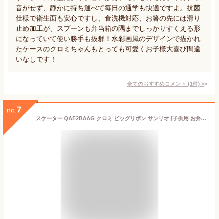
音がせず、静かに持ち運べて毎日の通学も快適ですよ。抗菌
仕様で衛生面も安心ですし、食洗機対応、お箸の先には滑り
止め加工が、スプーンも弁当箱の隅までしっかりすくえる形
になっていて使い勝手も抜群！水彩画風のデザインで描かれ
たケースのクロミちゃんもとっても可愛くお子様大喜び間違
いなしです！
全てのおすすめコメント
(
1
件)
>
7
no.
スケーター QAF2BAAG クロミ ビッグリボン サンリオ [子供用 お弁当箱 1段 (360ml 中子付き(おかず容器) ふわっと盛れるドーム型 抗菌加工)]