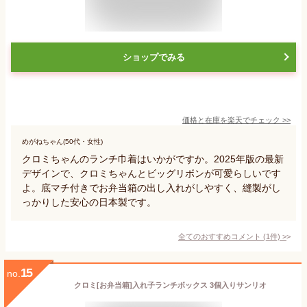
ショップでみる
価格と在庫を
楽天
でチェック
>>
めがねちゃん(50代・女性)
クロミちゃんのランチ巾着はいかがですか。2025年版の最新
デザインで、クロミちゃんとビッグリボンが可愛らしいです
よ。底マチ付きでお弁当箱の出し入れがしやすく、縫製がし
っかりした安心の日本製です。
全てのおすすめコメント
(
1
件)
>
15
no.
クロミ[お弁当箱]入れ子ランチボックス 3個入りサンリオ