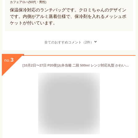
カフェアロハ(50代・男性)
保温保冷対応のランチバッグです。クロミちゃんのデザイン
です。内側がアルミ蒸着仕様で、保冷剤を入れるメッシュポ
ケットが付いています。
全てのおすすめコメント（2件）
3
no.
[10月2日〜27日 P20倍]お弁当箱 二段 500ml レンジ対応丸型 かわいい キャラクター 子供 キッズ スケーター ONWR1AG【弁当箱 コンパクト ランチボックス 小学生 幼稚園 小さめ 幼児 抗菌クロミ クロミちゃん マイメロ 女の子 女子】