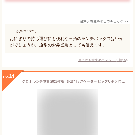
価格と在庫を
楽天
でチェック
>>
ここあ(50代・女性)
おにぎりの持ち運びにも便利な三角のランチボックスはいか
がでしょうか。通常のお弁当用としても使えます。
全てのおすすめコメント
(
1
件)
>
14
no.
クロミ ランチ巾着 2025年版 【KB7】/ スケーター ビッグリボン 巾着 お弁当袋 弁当袋 ランチ マイメロディ サンリオ クロミグッズ クロミ巾着