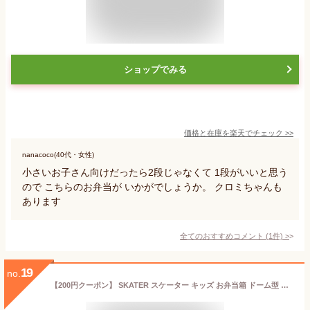
ショップでみる
価格と在庫を
楽天
でチェック
>>
nanacoco(40代・女性)
小さいお子さん向けだったら2段じゃなくて 1段がいいと思う
ので こちらのお弁当が いかがでしょうか。 クロミちゃんも
あります
全てのおすすめコメント
(
1
件)
>
19
no.
【200円クーポン】 SKATER スケーター キッズ お弁当箱 ドーム型 仕切り一体型 820ml クロミ うしろうしろ サンリオ 女の子 日本製 P84 ＜スケーター プレゼント 保育園 幼稚園 小学校 子供 女の子 小学生 お弁当箱 ランチボックス かわいい おしゃれ お返し 軽量＞