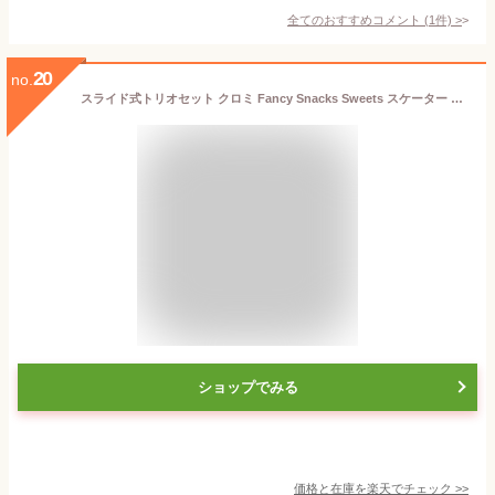
全てのおすすめコメント
(
1
件)
>
20
no.
スライド式トリオセット クロミ Fancy Snacks Sweets スケーター TACC2 / 日本製 食洗機対応 キッズ用 子供用 子ども用 こども用 園児 幼稚園 お箸 フォーク スプーン キャラクター かわいい おしゃれ オシャレ カワイイ Sanrio サンリオ クロミちゃん 紫 パープル 女の子
ショップでみる
価格と在庫を
楽天
でチェック
>>