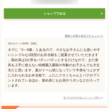
ショップでみる
価格と在庫を
楽天
でチェック
>>
ポルカドット(50代・女性)
タグに「0～9歳」とあるので、小さなお子さんにも扱いやす
いシンプルな1段型のお弁当箱をご提案させていただきます
。留め具は2か所をパチンパチンとするだけなので、まだ道
具を上手に使えない幼稚園入園前の年齢のお子さんでも大丈
夫だと思います。蓋がドーム状になっていて中身をつぶさず
に入れられるお弁当箱で、ふたにクロミちゃんとバクがプリ
ントされているほか、留め具にもお花やリボンなどが入って
います。
全てのおすすめコメント
(
1
件)
>