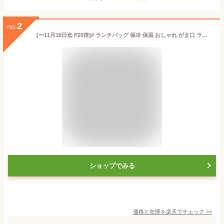
2
no.
[〜11月18日迄 P20倍]# ランチバッグ 保冷 保温 おしゃれ がま口 ランチトートバッグ お弁当かばん skater スケーター KGA1 クロミ クロミちゃん 女の子 女子【大きめ ランチバック 弁当 大容量 保温バッグ 保冷バッグ キャラ】
ショップでみる
価格と在庫を
楽天
でチェック
>>