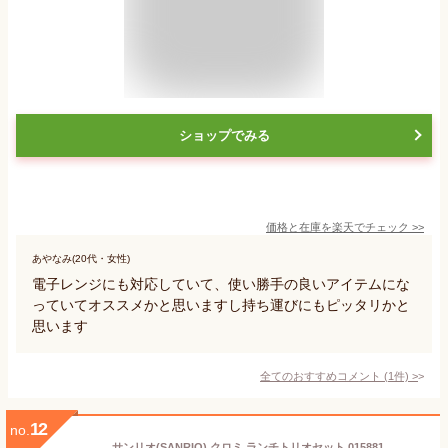
ショップでみる
価格と在庫を
楽天
でチェック
>>
あやなみ(20代・女性)
電子レンジにも対応していて、使い勝手の良いアイテムにな
っていてオススメかと思いますし持ち運びにもピッタリかと
思います
全てのおすすめコメント
(
1
件)
>
12
no.
サンリオ(SANRIO) クロミ ランチトリオセット 015881