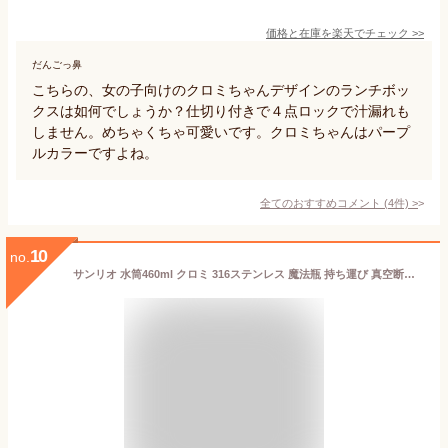
価格と在庫を
楽天
でチェック
>>
だんごっ鼻
こちらの、女の子向けのクロミちゃんデザインのランチボッ
クスは如何でしょうか？仕切り付きで４点ロックで汁漏れも
しません。めちゃくちゃ可愛いです。クロミちゃんはパープ
ルカラーですよね。
全てのおすすめコメント
(
4
件)
>
10
no.
サンリオ 水筒460ml クロミ 316ステンレス 魔法瓶 持ち運び 真空断熱 サーモス水筒 保冷 保温 子供 贈り物 真空断熱ケータイ通勤 通学 誕生日