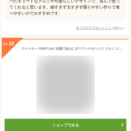
べたキュートなクロミや可愛らしいデザインで、喜んで使っ
てくれると思います。細すぎず太すぎず握りやすい作りで食
べやすいのでおすすめです。
全てのおすすめコメント
(
1
件)
>
13
no.
スケーター ONWT1AG 抗菌三角おにぎりランチボックス クロミ ビックリボン 【二段 500ml レンジ対応 かわいい 子供 ランチボックス 弁当箱 コンパクト】
ショップでみる