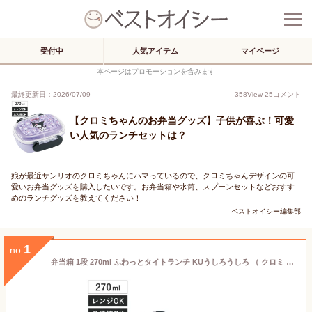
受付中
人気アイテム
マイページ
本ページはプロモーションを含みます
最終更新日：2026/07/09
358
View
25
コメント
【クロミちゃんのお弁当グッズ】子供が喜ぶ！可愛
い人気のランチセットは？
娘が最近サンリオのクロミちゃんにハマっているので、クロミちゃんデザインの可
愛いお弁当グッズを購入したいです。お弁当箱や水筒、スプーンセットなどおすす
めのランチグッズを教えてください！
ベストオイシー編集部
1
no.
弁当箱 1段 270ml ふわっとタイトランチ KUうしろうしろ （ クロミ ランチボックス お弁当箱 食洗機対応 レンジ対応 抗菌 日本製 ドーム蓋 キッズ 子供 食洗機OK レンジOK お弁当 弁当 一段 2点ロック 銀 AG 抗菌加工 ）