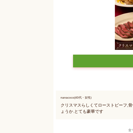
nanacoco(40代・女性)
クリスマスらしくてローストビーフ,
ょうか.とても豪華です
全