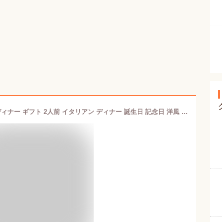
ディナー セット 「蘭」 冷凍 記念日 ディナー ギフト 2人前 イタリアン ディナー 誕生日 記念日 洋風 惣菜 洋食 グルメ 贈答 冷凍 取り寄せ 食品 パーティー 高級 オードブル 時短 ギフト 手作り フルコース 記念日 レストラン 誕生日 ディナー クリスマス 敬老の日 お歳暮