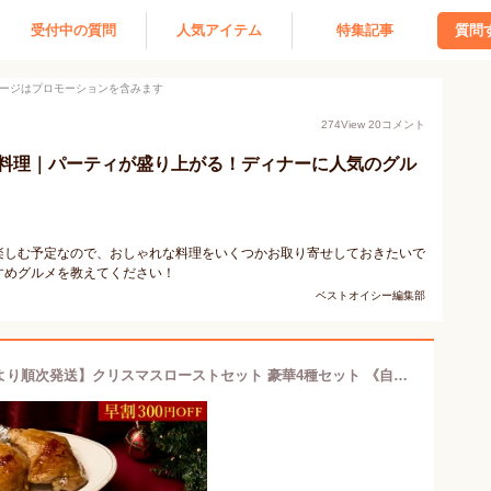
受付中の質問
人気アイテム
特集記事
質問
ージはプロモーションを含みます
274
View
20
コメント
料理｜パーティが盛り上がる！ディナーに人気のグル
楽しむ予定なので、おしゃれな料理をいくつかお取り寄せしておきたいで
すめグルメを教えてください！
ベストオイシー編集部
＼11月早割！300円OFF／【11月20日より順次発送】クリスマスローストセット 豪華4種セット 《自家製2種ソース付き》赤城ローストビーフ250g 骨付きチキンレッグ2本（300g） ミートパイ（黒トリュフ・ホワイト）各種1個 クリスマスパーティー オードブル クリスマスグルメ X1