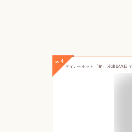
4
no.