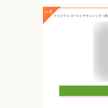
2
no.