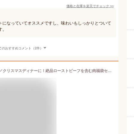
価格と在庫を
楽天
でチェック
>>
トになっていてオススメですし、味わいもしっかりとついて
す。
てのおすすめコメント（2件）
＼超目玉！タイムセール【50％OFF】／クリスマスディナーに！絶品ローストビーフを含む肉福袋セット｜絶品ローストビーフ500g（かたまり肉）・ローストチキンレッグ2本（280g×2）・赤城牛焼肉300g・マッシュポテト200g【特製ソース2種ランダム付き】｜SS用目玉商品・福袋B