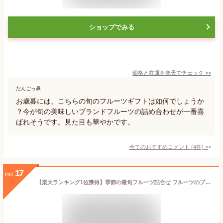
ショップでみる
価格と在庫を
楽天
でチェック
>>
だんごっ鼻
お歳暮には、こちらの旬のフルーツギフトは如何でしょうか
？今が旬の美味しいブランドフルーツの詰め合わせが一番喜
ばれそうです。見た目も華やかです。
全てのおすすめコメント
(
4
件)
>
17
no.
【楽天ランキング1位獲得】季節の最旬フルーツ詰合せ フルーツのプロが選ぶ フルーツギフト 5000円 お歳暮 クリスマス 御祝 御見舞 贈り物 御供 誕生日 プレゼント 内祝 フルーツ盛り合わせ かご盛 詰合せ