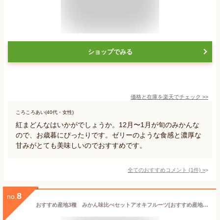
ショップでみる
価格と在庫を
楽天
でチェック
>>
ころころあい(40代・女性)
紅まどんなはいかがでしょうか。12月〜1月が旬のみかんな
ので、お歳暮にぴったりです。ゼリーのような食感と濃厚な
甘みがとても美味しいのでおすすめです。
全てのおすすめコメント
(
1
件)
>
8
no.
おすすめ産地3種 みかん味比べセットアオキフルーツ[おすすめ産地3種 みかん]RT お歳暮 御歳暮 冬ギフト 送料込 果物詰め合わせ 誕生日 プレゼント 御祝 内祝 結婚 御見舞 お礼 快気祝 お祝い くだもの 贈り物 お供え物 季節のフルーツ