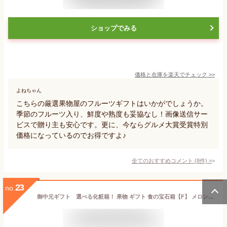
ショップでみる
価格と在庫を
楽天
でチェック
>>
よねちゃん
こちらの厳選果物屋のフルーツギフトはいかがでしょうか。
季節のフルーツ入り、鮮度や熟度も妥協なし！画像送信サー
ビスで贈り主も安心です。更に、今ならグルメ大賞受賞特別
価格になっているのでお得ですよ♪
全てのおすすめコメント
(
8
件)
>
23
no.
御中元ギフト 選べる化粧箱！ 果物 ギフト 食の宝石箱【F】 メロン入り旬の果物6品入り 手持ち付化粧箱 御中元 父の日 旬の果物 フル−ツセット お祝 手土産 お返し 誕生日 お供え果物 快気祝 法要 果物 詰め合わせ プレゼント 御見舞 フルーツ ギフト