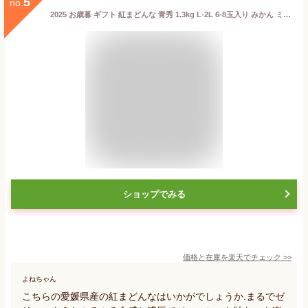
5
no.
2025 お歳暮 ギフト 紅まどんな 青秀 1.3kg L-2L 6-8玉入り みかん ミカン 贈答用 愛媛県産 JAえひめ中央 中島 東予 にしうわ 御歳暮 紅マドンナ プレゼント 御礼 御祝 御供 果物 くだもの フルーツ 【岡山果物工房】
ショップでみる
価格と在庫を
楽天
でチェック
>>
よねちゃん
こちらの愛媛県産の紅まどんなはいかがでしょうか.まるでゼ