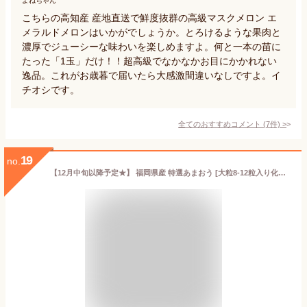
よねちゃん
こちらの高知産 産地直送で鮮度抜群の高級マスクメロン エ
メラルドメロンはいかがでしょうか。とろけるような果肉と
濃厚でジューシーな味わいを楽しめますよ。何と一本の苗に
たった「1玉」だけ！！超高級でなかなかお目にかかれない
逸品。これがお歳暮で届いたら大感激間違いなしですよ。イ
チオシです。
全てのおすすめコメント
(
7
件)
>
19
no.
【12月中旬以降予定★】 福岡県産 特選あまおう [大粒8-12粒入り化粧箱] フルーツ 果物 あまおう イチゴ いちご 苺 DX デラックス 歳暮 お歳暮 御歳暮