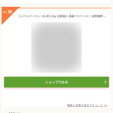
18
no.
エメラルドメロン 1玉 約1.3kg 化粧箱入 高級マスクメロン 送料無料 ギフト プレゼント 産地直送 最高級 内祝い 出産祝い 結婚祝い お祝い お返し ご自宅用
ショップでみる
価格と在庫を
楽天
でチェック
>>