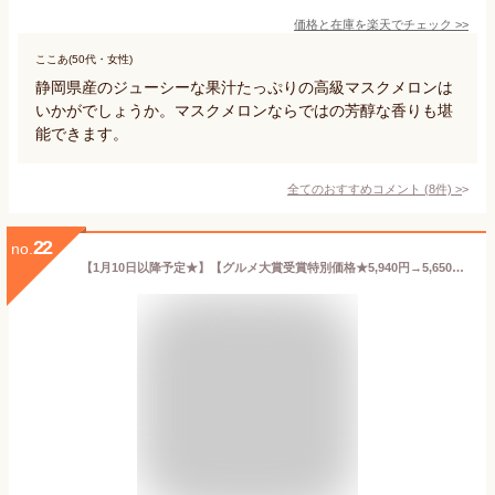
価格と在庫を
楽天
でチェック
>>
ここあ(50代・女性)
静岡県産のジューシーな果汁たっぷりの高級マスクメロンは
いかがでしょうか。マスクメロンならではの芳醇な香りも堪
能できます。
全てのおすすめコメント
(
8
件)
>
22
no.
【1月10日以降予定★】【グルメ大賞受賞特別価格★5,940円→5,650円】 画像送信サービス ★ 厳選果物屋 フルーツギフト5500 送料無料 グルメ 果物 フルーツ 詰め合わせ 盛り合わせ 内祝 誕生日 御見舞 お見舞い サプライズ プレゼント ギフト 手土産 贈り物 贈答用