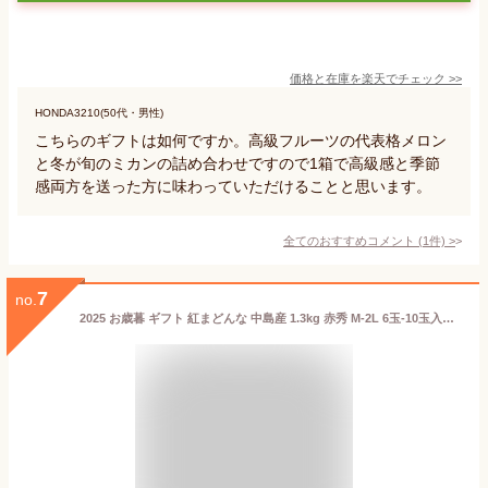
価格と在庫を
楽天
でチェック
>>
HONDA3210(50代・男性)
こちらのギフトは如何ですか。高級フルーツの代表格メロン
と冬が旬のミカンの詰め合わせですので1箱で高級感と季節
感両方を送った方に味わっていただけることと思います。
全てのおすすめコメント
(
1
件)
>
7
no.
2025 お歳暮 ギフト 紅まどんな 中島産 1.3kg 赤秀 M-2L 6玉-10玉入り 中島産 みかん ミカン 贈答用 愛媛県産 JAえひめ中央 御歳暮 紅マドンナ プレゼント 御礼 御祝 御供 果物 くだもの フルーツ 【岡山果物工房】