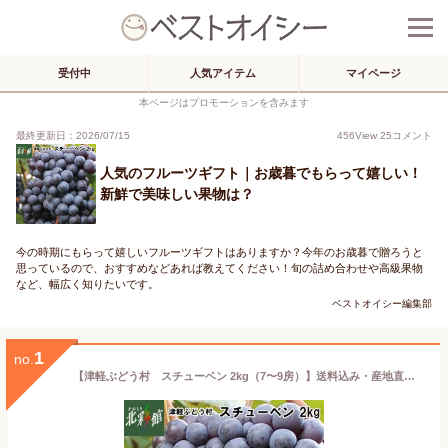
受付中
人気アイテム
マイページ
本ページはプロモーションを含みます
最終更新日：2026/07/15
456
View
25
コメント
人気のフルーツギフト｜お歳暮でもらって嬉しい！
新鮮で美味しい果物は？
今の時期にもらって嬉しいフルーツギフトはありますか？今年のお歳暮で贈ろうと
思っているので、おすすめなどあれば教えてください！旬の詰め合わせや高級果物
など、幅広く知りたいです。
ベストオイシー編集部
1
no.
【津軽ぶどう村 スチューベン 2kg（7〜9房）】送料込み・産地直送 青森【御歳暮】