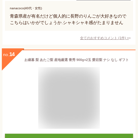
nanacoco(40代・女性)
青森県産が有名だけど個人的に長野のりんごが大好きなので
こちらはいかがでしょうか.シャキシャキ感がたまりません
全てのおすすめコメント
(
1
件)
>
14
no.
お歳暮 梨 あたご梨 産地厳選 青秀 900g×2玉 愛宕梨 ナシ なし ギフト