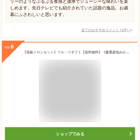
リーのようなぷるぷる食感と濃厚でジューシーな味わいを楽
しめます。先日テレビでも紹介されていた話題の逸品。お歳
暮にふさわしいと思います。
全てのおすすめコメント
(
1
件)
>
6
no.
【高級メロンセット】フル－ツギフト【送料無料】《厳選産地みかん約1K＆アールスメロン1玉》 フルーツセット！ 《果物 詰め合わせ》《フルーツ 盛り合わせ 》 御歳暮・ギフト 早生ミカン・和歌山みかん・三ケ日みかん等厳選産地
ショップでみる