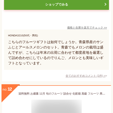
ショップでみる
価格と在庫を
楽天
でチェック
>>
HONDA3210(50代・男性)
こちらのフルーツギフトは如何でしょうか。青森県産のサン
ふじとアールスメロンのセット。青森でもメロンの栽培は盛
んですが、こちらは年末の出荷に合わせて都度産地を厳選し
て詰め合わせにしているのでりんご、メロンとも美味しいギ
フトとなっています。
全てのおすすめコメント
(
1
件)
>
12
no.
送料無料 お歳暮 12月 旬のフルーツ 詰合せ 化粧箱 高級 フルーツ 果物 ギフト 自家用 プレゼント 有田みかん サンふじ りんご ラフランス 御歳暮 お供え お見舞い 御礼 お祝い 内祝い 贈り物