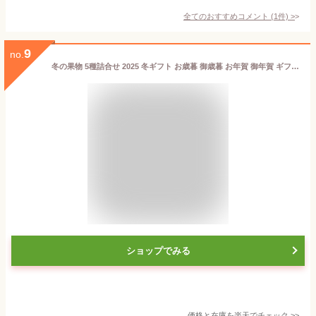
全てのおすすめコメント
(
1
件)
>
9
no.
冬の果物 5種詰合せ 2025 冬ギフト お歳暮 御歳暮 お年賀 御年賀 ギフト 贈り物 贈答 お祝い お礼 お返し 内祝い プレゼント ご家庭用 みかん りんご 西洋梨 柿 果物 フルーツ セット 詰め合わせ グルメ お取り寄せ
ショップでみる
価格と在庫を
楽天
でチェック
>>