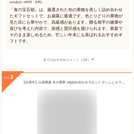
soraあおい(60代・女性)
「食の宝石箱」は、厳選された旬の果物を美しく詰め合わせ
たギフトセットで、お歳暮に最適です。色とりどりの果物が
見た目にも華やかで、高級感があります。贈る相手の健康や
喜びを考えた内容で、節感と贅沢感を届けられます。家庭で
そのまま楽しめるため、忙しい年末にも喜ばれるおすすめギ
フトです。
全てのおすすめコメント（2件）
3
no.
【出荷中】山形県産 冬の果実 3色詰め合わせ Eセット サンふじ＆ラ・フランス＆シナノゴールド (秀品/ギフト用) 山形県産 りんご 西洋梨 2kg 3kg 5kg 冬ギフト お歳暮 ギフト 贈り物 贈答 お祝 お礼 お返し 内祝い プレゼント 果物 フルーツ 送料無料 お取り寄せ