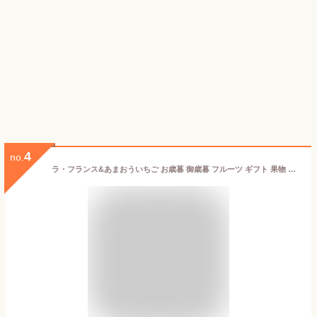
4
no.
ラ・フランス&あまおういちご お歳暮 御歳暮 フルーツ ギフト 果物 詰め合わせ 高級フルーツ 渋谷西村 西村 フルーツ詰め合わせ フルーツギフト お供え 御供 プレゼント 内祝 誕生日 お見舞い 高級 贈答用 贈り物 贈答品 引越祝 退院祝 手土産