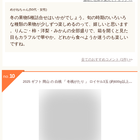
めがねちゃん(50代・女性)
冬の果物5種詰合せはいかがでしょう。旬の時期のいろいろ
な種類の果物が少しずつ楽しめるのって、嬉しいと思います
。りんご・柿・洋梨・みかんの全部盛りで、箱を開くと見た
目もカラフルで華やか。どれから食べようか迷うのも楽しい
ですね。
全てのおすすめコメント
(
1
件)
>
10
no.
2025 ギフト 岡山 の 白桃 「 冬桃がたり 」 ロイヤル3玉 (約600g以上) 贈答用 お歳暮 プレゼント 御礼 御祝 御供 果物 くだもの フルーツ 【岡山果物工房】11月下旬ごろ発送