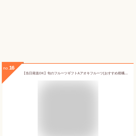
16
no.
【当日発送OK】旬のフルーツギフトAアオキフルーツ[おすすめ柑橘（デコポン・みかん他） キウイフルーツ さくらんぼ メロン（青肉または赤肉） 桃] RC 送料込 果物 誕生日 プレゼント 御祝 内祝 熨斗 のし対応 卒業祝 退職祝 夏ギフト フルーツギフト お中元 御中元