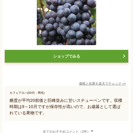
ショップでみる
価格と在庫を
楽天
でチェック
>>
カフェアロハ(50代・男性)
糖度が平均20前後と巨峰並みに甘いスチューベンです。収穫
時期は9～10月ですが保存性が高いので、お歳暮として選ば
れている果物です。
全てのおすすめコメント（2件）