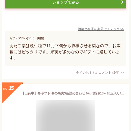
ショップでみる
価格と在庫を
楽天
でチェック
>>
カフェアロハ(50代・男性)
あたご梨は晩生種で11月下旬から収穫させる梨なので、お歳
暮にはピッタリです。果実が多めなのでギフトに適していま
す。
全てのおすすめコメント
(
2
件)
>
15
no.
【出荷中】冬ギフト 冬の果実3色詰め合わせ 5kg(秀品/13～18玉入り/サンふじ＆ラ・フランス＆はるかorシナノゴールド)※日時指定はメールで※【山形県産 りんご リンゴ 林檎 贈り物 贈答 お祝 お礼 プレゼント 御歳暮 果物 フルーツ】