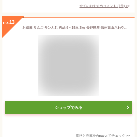
全てのおすすめコメント
(
1
件)
>
13
no.
お歳暮 りんご サンふじ 秀品 9～15玉 3kg 長野県産 信州高山さわやかりんご 林檎 リンゴ
ショップでみる
価格と在庫を
Amazon
でチェック
>>