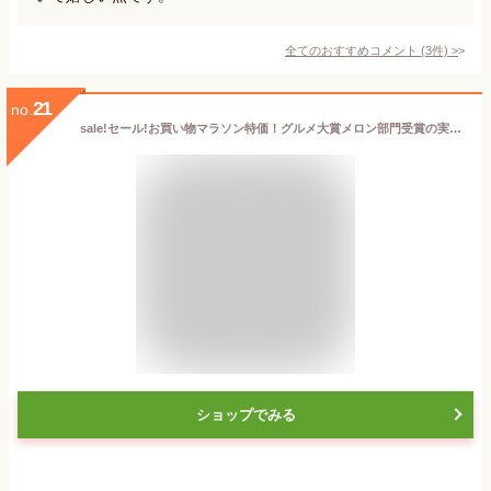
全てのおすすめコメント
(
3
件)
>
21
no.
sale!セール!お買い物マラソン特価！グルメ大賞メロン部門受賞の実力! 【静岡産 高級 マスクメロン】 大玉1玉1.3kg以上! マスクメロン 贈答品 果物 フルーツ ギフト メロン 送料無料 贈答品 国産 誕生日プレゼント 誕生日 お見舞 御礼 お祝 ギフト 内祝 お供 贈答
ショップでみる