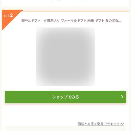
2
no.
御中元ギフト 化粧箱入り フォーマルギフト 果物 ギフト 食の宝石箱【A-2】フルーツ ギフト 化粧箱 7-8種旬の果物 母の日 父の日 果物 詰め合わせ 法事 お供え果物 お祝い 内祝 景品 御見舞 快気祝 お誕生日 ご挨拶 新築祝い※日時指定も可能です※
ショップでみる
価格と在庫を
楽天
でチェック
>>