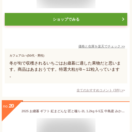
ショップでみる
価格と在庫を
楽天
でチェック
>>
カフェアロハ(50代・男性)
冬が旬で収穫されるいちごはお歳暮に適した果物だと思いま
す。商品はあまおうです。特選大粒が8～12粒入っています
。
全てのおすすめコメント
(
3
件)
>
20
no.
2025 お歳暮 ギフト 紅まどんな 匠と極 L-2L 1.2kg 6-5玉 中島産 みかん ミカン 贈答用 愛媛県産 JAえひめ中央 御歳暮 紅マドンナ プレゼント 御礼 御祝 御供 果物 くだもの フルーツ 【岡山果物工房】1玉ずつ丁寧にお包みしております