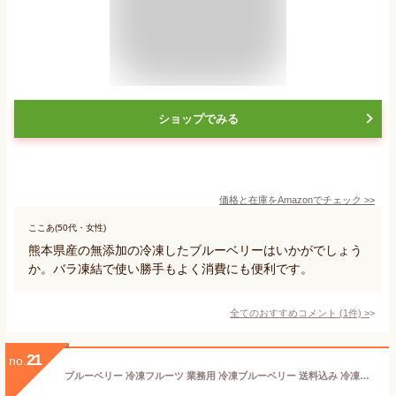
ショップでみる
価格と在庫を
Amazon
でチェック
>>
ここあ(50代・女性)
熊本県産の無添加の冷凍したブルーベリーはいかがでしょう
か。バラ凍結で使い勝手もよく消費にも便利です。
全てのおすすめコメント
(
1
件)
>
21
no.
ブルーベリー 冷凍フルーツ 業務用 冷凍ブルーベリー 送料込み 冷凍ブルーベリー 1.5kg 500g×3袋 冷凍 ブルーベリー トロピカルマリア スムージー ジュース