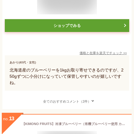
ショップでみる
価格と在庫を
楽天
でチェック
>>
あかり(40代・女性)
北海道産のブルーベリーを1kgお取り寄せできるのですが、2
50gずつに小分けになっていて保管しやすいのが嬉しいです
ね。
全てのおすすめコメント（2件）
13
no.
【KIMONO FRUITS】冷凍ブルーベリー（有機ブルーベリー使用 カナダ産）2ｋｇ（1000g×２） 有機栽培、オーガニックブルーベリー使用し、真空冷凍加工しました。