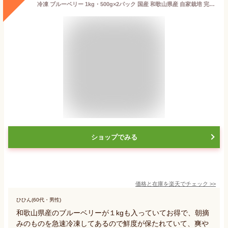
冷凍 ブルーベリー 1kg・500g×2パック 国産 和歌山県産 自家栽培 完熟 冷凍果実 冷凍デザート 冷凍フルーツ スムージー アサイー BlueBerry
ショップでみる
価格と在庫を
楽天
でチェック
>>
ひひん(60代・男性)
和歌山県産のブルーベリーが１kgも入っていてお得で、朝摘
みのものを急速冷凍してあるので鮮度が保たれていて、爽や