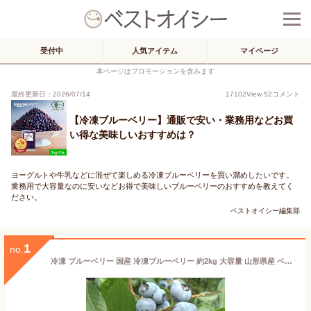
受付中
人気アイテム
マイページ
本ページはプロモーションを含みます
最終更新日：2026/07/14
17102
View
52
コメント
【冷凍ブルーベリー】通販で安い・業務用などお買
い得な美味しいおすすめは？
ヨーグルトや牛乳などに混ぜて楽しめる冷凍ブルーベリーを買い溜めしたいです。
業務用で大容量なのに安いなどお得で美味しいブルーベリーのおすすめを教えてく
ださい。
ベストオイシー編集部
1
no.
冷凍 ブルーベリー 国産 冷凍ブルーベリー 約2kg 大容量 山形県産 ベリー 冷凍果実 フルーツ 果物 くだもの 送料無料