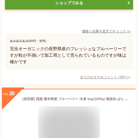
ショップでみる
価格と在庫を
楽天
でチェック
>>
あみあみあみ(40代・女性)
完全オーガニックの長野県産のフレッシュなブルべーリーで
すが粒が不揃いで加工用として売られているものですが味は
確かです
全てのおすすめコメント
(
4
件)
>
20
no.
[前田家] 国産 熊本県産 ブルーベリー 冷凍 1kg(1000g) 無添加 ばら バラ ぶるーべりー アントシアニン 食物繊維 果物 果実 フルーツ おやつ トッピング ヨーグルト ジャム スムージー ジュース お徳用 家庭用 業務用「MAEDAYAマガジンセット」