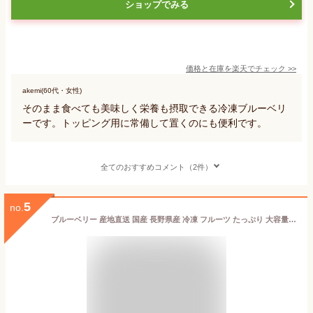
ショップでみる
価格と在庫を
楽天
でチェック
>>
akemi(60代・女性)
そのまま食べても美味しく栄養も摂取できる冷凍ブルーベリ
ーです。トッピング用に常備して置くのにも便利です。
全てのおすすめコメント（2件）
5
no.
ブルーベリー 産地直送 国産 長野県産 冷凍 フルーツ たっぷり 大容量 600g 送料無料 冷凍ブルーベリー 冷凍果実 果物 スムージー ブルーベリージャム ジュース ミックスベリー 健康 スーパーフード お取り寄せ 自宅用 業務用 冷凍ベリー アントシアニン