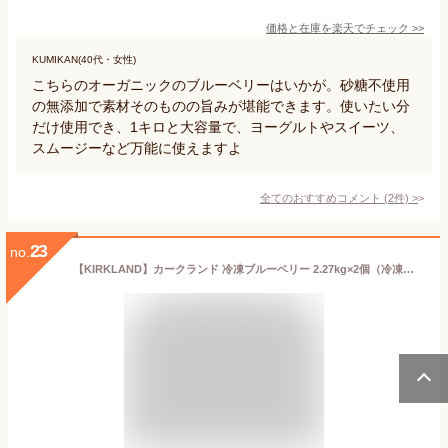
価格と在庫を
楽天
でチェック
>>
KUMIKAN(40代・女性)
こちらのオーガニックのブルーベリーはいかが。砂糖不使用
の無添加で素材そのものの旨みが堪能できます。使いたい分
だけ使用でき、1キロと大容量で、ヨーグルトやスイーツ、
スムージーなど万能に使えますよ
全てのおすすめコメント
(
2
件)
>
23
no.
【KIRKLAND】カークランド 冷凍ブルーベリー 2.27kg×2個（冷凍食品）