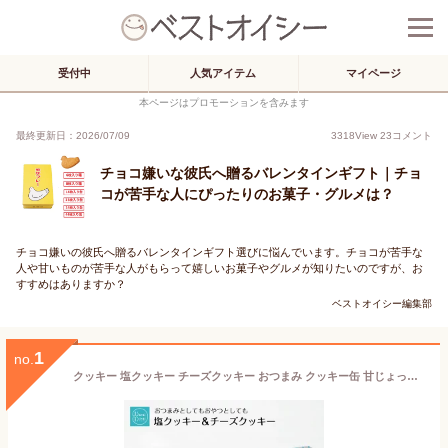
受付中
人気アイテム
マイページ
本ページはプロモーションを含みます
最終更新日：2026/07/09
3318
View
23
コメント
チョコ嫌いな彼氏へ贈るバレンタインギフト｜チョ
コが苦手な人にぴったりのお菓子・グルメは？
チョコ嫌いの彼氏へ贈るバレンタインギフト選びに悩んでいます。チョコが苦手な
人や甘いものが苦手な人がもらって嬉しいお菓子やグルメが知りたいのですが、お
すすめはありますか？
ベストオイシー編集部
1
no.
クッキー 塩クッキー チーズクッキー おつまみ クッキー缶 甘じょっぱい 誕生日 ギフト 誕生日プレゼント 2種類セット かわいい 缶入り 卵不使用 詰め合わせ おしゃれ 焼き菓子 送料無料 お取り寄せ スイーツ ランキング ビスケット サブレ バター 人気 お酒に合う