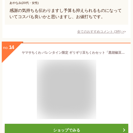
あやなみ(20代・女性)
感謝の気持ちも伝わりますし予算も抑えられるものになって
いてコスパも良いかと思いますし、お値打ちです。
全てのおすすめコメント
(
3
件)
>
14
no.
ヤマサちくわ バレンタイン限定 ギリギリ豆ちくわセット「黒胡椒豆ちくわ＆豆ちくわ」各5粒入 【配達日:2/4～2/15】 (ヤマサのちくわ 練り物 おつまみ グルメ ギフト 人気 バレンタインデー 義理 甘くない 食べ比べ クラタペッパー まとめ買い チョコ以外 夫 本命 男性)
ショップでみる