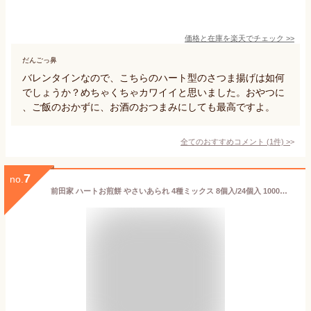
価格と在庫を
楽天
でチェック
>>
だんごっ鼻
バレンタインなので、こちらのハート型のさつま揚げは如何
でしょうか？めちゃくちゃカワイイと思いました。おやつに
、ご飯のおかずに、お酒のおつまみにしても最高ですよ。
全てのおすすめコメント
(
1
件)
>
7
no.
前田家 ハートお煎餅 やさいあられ 4種ミックス 8個入/24個入 1000円ポッキリ 送料無料 メール便 MAEDAYA