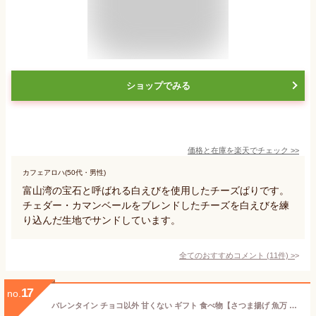
ショップでみる
価格と在庫を
楽天
でチェック
>>
カフェアロハ(50代・男性)
富山湾の宝石と呼ばれる白えびを使用したチーズぱりです。
チェダー・カマンベールをブレンドしたチーズを白えびを練
り込んだ生地でサンドしています。
全てのおすすめコメント
(
11
件)
>
17
no.
バレンタイン チョコ以外 甘くない ギフト 食べ物【さつま揚げ 魚万 トリュフチョコみたいなさつま揚げクラシック 8個入】プレゼント 薩摩揚げ おつまみ 手土産 送料無料 お取り寄せ ユニーク 人気 お礼 お返し 食べ比べ 練り物 惣菜 肴 内祝 御祝 贈り物 贈答品 詰め合わせ