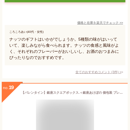
価格と在庫を
楽天
でチェック
>>
ころころあい(40代・女性)
ナッツのギフトはいかがでしょうか。5種類の味がはいって
いて、楽しみながら食べられます。ナッツの食感と風味がよ
く、それぞれのフレーバーがおいしいし、お酒のおつまみに
ぴったりなのでおすすめです。
全てのおすすめコメント
(
3
件)
>
19
no.
【バレンタイン】銀座スクエアボックス.＜銀座あけぼの 個包装 プレゼント ギフト 職場 友だち 会社 おせんべい おかき あられ チーズ アーモンド 醤油 塩 小分け＞