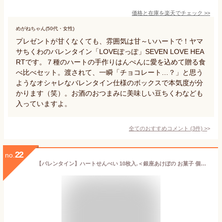
価格と在庫を
楽天
でチェック
>>
めがねちゃん(50代・女性)
プレゼントが甘くなくても、雰囲気は甘～いハートで！ヤマ
サちくわのバレンタイン「LOVEぽっぽ」SEVEN LOVE HEA
RTです。７種のハートの手作りはんぺんに愛を込めて贈る食
べ比べセット。渡されて、一瞬「チョコレート…？」と思う
ようなオシャレなバレンタイン仕様のボックスで本気度が分
かります（笑）。お酒のおつまみに美味しい豆ちくわなども
入っていますよ。
全てのおすすめコメント
(
3
件)
>
22
no.
【バレンタイン】ハートせんべい 10枚入.＜銀座あけぼの お菓子 個包装 プレゼント ギフト 職場 友だち 会社 おかき おせんべい 醤油 サラダ 海老＞