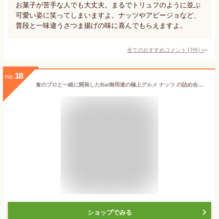
お菓子が苦手な人でも大丈夫。まるでトリュフのように並ぶ
可愛い姿に笑ってしまいますよ。ナッツやアビージョなど、
普段と一味違うさつま揚げの味に喜んでもらえますよ。
全てのおすすめコメント
(
7
件)
>
18
no.
食のプロと一緒に開発したBar御用達の極上グルメ ナッツ の詰め合わせ オリジナルナッツギフトボックス アーモンド くるみ カシューナッツ マカダミアナッツ 燻製ナッツ ミックスナッツ ギフト プレゼント 記念日 お祝い 贈答
ショップでみる