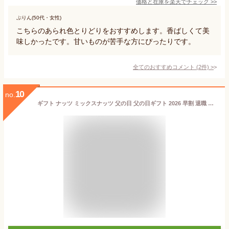
価格と在庫を
楽天
でチェック
>>
ぷりん(50代・女性)
こちらのあられ色とりどりをおすすめします。香ばしくて美
味しかったです。甘いものが苦手な方にぴったりです。
全てのおすすめコメント
(
2
件)
>
10
no.
ギフト ナッツ ミックスナッツ 父の日 父の日ギフト 2026 早割 退職 異動 お礼 手土産 お返し おつまみ 甘くない 詰め合わせ 内祝い おしゃれ 引き出物 つまみ 黒胡椒 トリュフ 燻製 プレゼント 贈り物 食べ物 常温 誕生日 お酒のお供 お酒に合う 3000円