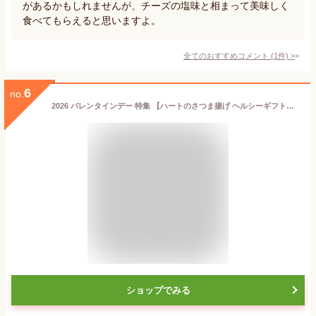
があるかもしれませんが、チーズの塩味と相まって美味しく
食べてもらえると思いますよ。
全てのおすすめコメント
(
1
件)
>
6
no.
2026 バレンタインデー 特集 【ハートのさつま揚げ ヘルシーギフト】 送料無料 クール便発送 産地直送 バレンタイン チョコ以外 義理 セット 甘くない かまぼこ 練り物 プチギフト プレゼント 送料無料 お父さん おじいちゃん つけあげ お取り寄せグルメ 鍋
ショップでみる