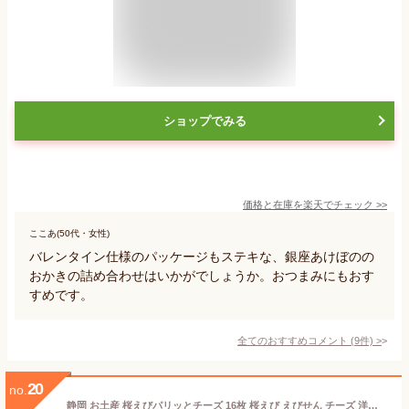
ショップでみる
価格と在庫を
楽天
でチェック
>>
ここあ(50代・女性)
バレンタイン仕様のパッケージもステキな、銀座あけぼのの
おかきの詰め合わせはいかがでしょうか。おつまみにもおす
すめです。
全てのおすすめコメント
(
9
件)
>
20
no.
静岡 お土産 桜えびパリッとチーズ 16枚 桜えび えびせん チーズ 洋風 おつまみ 女子会 お菓子 焼き菓子 チーズ わかふじ 桜えびせんべい 煎餅 えびせん 静岡みやげ せんべい おやつ