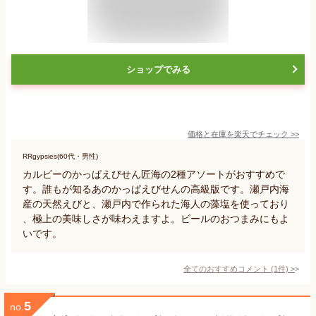
ショップでみる
価格と在庫を
楽天
でチェック
>>
RRgypsies(60代・男性)
カルビーのかっぱえびせん匠海の2種アソートがおすすめで
す。誰もが知るあのかっぱえびせんの高級版です。瀬戸内海
産の天然えびと、瀬戸内で作られた海人の藻塩を使っており
、極上の美味しさが味わえますよ。ビールのおつまみにもよ
いです。
全てのおすすめコメント
(
1
件)
>
5
no.