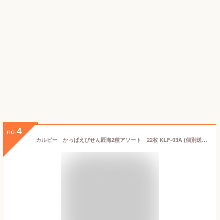
4
no.
カルビー かっぱえびせん匠海2種アソート 22枚 KLF-03A (個別送料込み価格) (-95055-02-) (t3) | 内祝い ギフト 出産内祝い 引き出物 結婚内祝い 快気祝い お返し 志