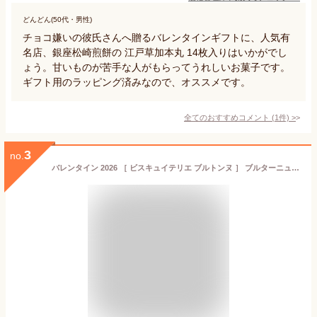
どんどん(50代・男性)
チョコ嫌いの彼氏さんへ贈るバレンタインギフトに、人気有
名店、銀座松崎煎餅の 江戸草加本丸 14枚入りはいかがでし
ょう。甘いものが苦手な人がもらってうれしいお菓子です。
ギフト用のラッピング済みなので、オススメです。
全てのおすすめコメント
(
1
件)
>
3
no.
バレンタイン 2026 ［ ビスキュイテリエ ブルトンヌ ］ ブルターニュ クッキーアソルティ 缶 23個入 ｜指定日届※沖縄・離島へは届不可(VD)