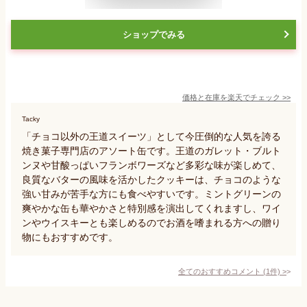
ショップでみる
価格と在庫を
楽天
でチェック
>>
Tacky
「チョコ以外の王道スイーツ」として今圧倒的な人気を誇る
焼き菓子専門店のアソート缶です。王道のガレット・ブルト
ンヌや甘酸っぱいフランボワーズなど多彩な味が楽しめて、
良質なバターの風味を活かしたクッキーは、チョコのような
強い甘みが苦手な方にも食べやすいです。ミントグリーンの
爽やかな缶も華やかさと特別感を演出してくれますし、ワイ
ンやウイスキーとも楽しめるのでお酒を嗜まれる方への贈り
物にもおすすめです。
全てのおすすめコメント
(
1
件)
>