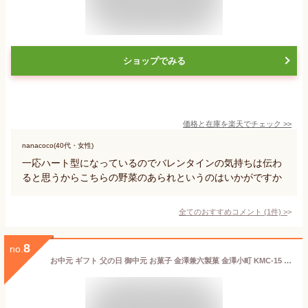
ショップでみる
価格と在庫を
楽天
でチェック
>>
nanacoco(40代・女性)
一応ハート型になっているのでバレンタインの気持ちは伝わ
ると思うからこちらの野菜のあられというのはいかがですか
全てのおすすめコメント
(
1
件)
>
8
no.
お中元 ギフト 父の日 御中元 お菓子 金澤兼六製菓 金澤小町 KMC-15 6種 約50個入 詰め合わせ 煎餅 せんべい 米菓 おかき あられ 和菓子 プレゼント 大容量 日持ち 贈答 菓子折り お礼 手土産 出産祝い 内祝い のし付き 法事 お供え 常温 日付指定 食べ物