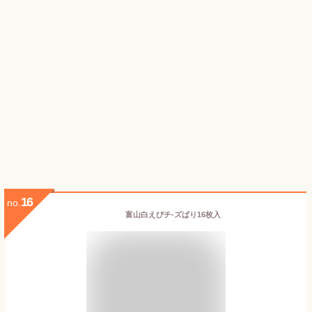
16
no.
富山白えびチ-ズぱり16枚入