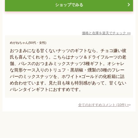
ショップでみる
価格と在庫を
楽天
でチェック
>>
めがねちゃん(50代・女性)
おつまみになる甘くないナッツのギフトなら、チョコ嫌い彼
氏も喜んでくれそう。こちらはナッツ＆ドライフルーツの老
舗、パレスのおつまみミックスナッツ3種ギフト。オシャレ
な筒形ケース入りのトリュフ・黒胡椒・燻製の3種のフレー
バーのミックスナッツを、ホワイト×ゴールドの化粧箱に詰
め合わせています。見た目も味も特別感があって、甘くない
バレンタインギフトにおすすめです。
全てのおすすめコメント
(
10
件)
>