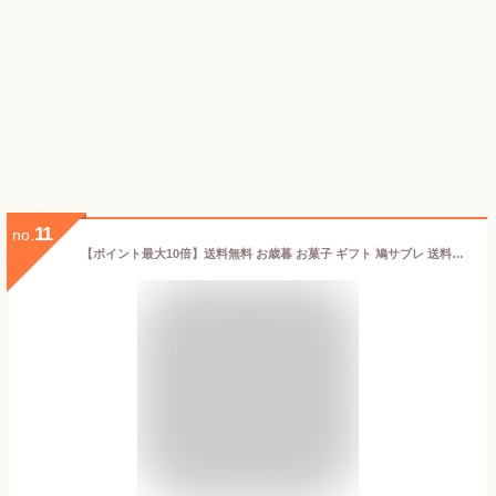
11
no.
【ポイント最大10倍】送料無料 お歳暮 お菓子 ギフト 鳩サブレ 送料無料 鳩サブレー 豊島屋 6枚 8枚 16枚 25枚 34枚 44枚 鳩サブレー お中元 お菓子 東京お土産 夏ギフト 敬老の日 ギフト プレゼント 贈り物 内祝い 出産内祝い お返し プチギフト