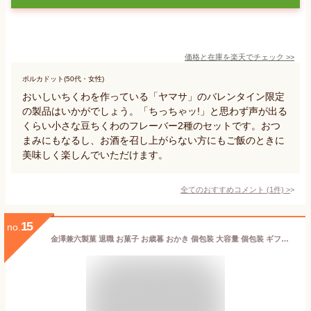
価格と在庫を
楽天
でチェック
>>
ポルカドット(50代・女性)
おいしいちくわを作っている「ヤマサ」のバレンタイン限定
の製品はいかがでしょう。「ちっちゃッ!」と思わず声が出る
くらい小さな豆ちくわのフレーバー2種のセットです。おつ
まみにもなるし、お酒を召し上がらない方にもご飯のときに
美味しく楽しんでいただけます。
全てのおすすめコメント
(
1
件)
>
15
no.
金澤兼六製菓 退職 お菓子 お歳暮 おかき 個包装 大容量 個包装 ギフト おかき 詰め合わせ お供え お菓子 送料無料 内祝い お返し 金澤兼六製菓 金澤小町 約50個 135g せんべい あられ 進物用 出産内祝い 結婚内祝い 結婚祝い 快気祝い 粗供養 法要 香典返し 満中陰志 お礼