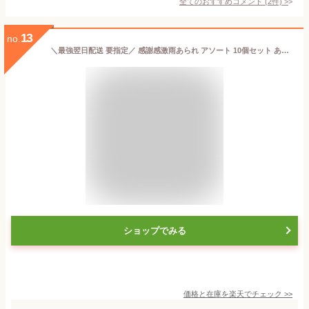
全てのおすすめコメント
(
2
件)
>
13
no.
＼最強翌日配送 要指定／ 感謝感激雨あられ アソート 10個セット あられ おかき 甘くない お返し 退職 異動 挨拶 お菓子 をかし楽市 国産 もち米 ちょっとした お礼 お世話になりました プチギフト ばらまき 大量 500円 産休 職場 結婚式 法人 慰労品 バレンタイン
ショップでみる
価格と在庫を
楽天
でチェック
>>