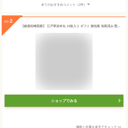
全てのおすすめコメント（2件）
2
no.
【銀座松崎煎餅】 江戸草加本丸 14枚入り ギフト 個包装 包装済み 堅焼き 東京土産 草加煎餅 うるち米 本格 手提げ袋付き お歳暮 御歳暮
ショップでみる
価格と在庫を
楽天
でチェック
>>