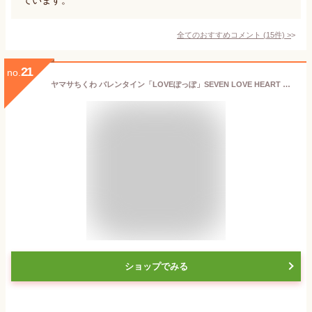
全てのおすすめコメント
(
15
件)
>
21
no.
ヤマサちくわ バレンタイン「LOVEぽっぽ」SEVEN LOVE HEART 食べ比べセット【配達期間:2/4～2/15】(ヤマサのちくわ ヤマサ ちくわ 練り物 土産 お土産 ご当地 老舗 おつまみ グルメ ギフト 贈答 人気 ハート ぽっぽ チョコ以外 甘くない 夫 本命 男性 バレンタインデー 義理)
ショップでみる