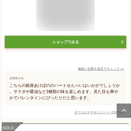
ショップでみる
価格と在庫を
楽天
でチェック
>>
よねちゃん
こちらの銀座あけぼののハートせんべいはいかがでしょうか
。サラダや醤油など3種類の味を楽しめます。見た目も華や
かでバレンタインにぴったりだと思います。
全てのおすすめコメント
(
20
件)
>
SOLD