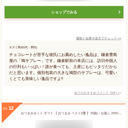
ショップでみる
価格と在庫を
楽天
でチェック
>>
ネズミ男(60代・男性)
チョコレートが苦手な彼氏にお薦めしたい逸品は、鎌倉豊島
屋の「鳩サブレー」です。鎌倉駅前の本店には、訪日外国人
の行列もいっぱい！誰が食べても、土産にもピッタリだから
だと思います。個別包装の大きな鳩型のサブレーは、可愛い
くとても美味しい逸品ですよ‼️
全てのおすすめコメント
(
5
件)
>
12
no.
おつまみセット ギフト 【 おつまみ ベスト5選 】 内祝い お返し 2000円代 つまみ バレンタイン チョコ以外 甘くない 職場 食べ物 2026 誕生日 プレゼント 珍味 誕生日プレゼント 海鮮 詰め合わせ おつまみギフト セット お酒 甘いものが苦手 父 男性 酒のつまみ 父の日 常温