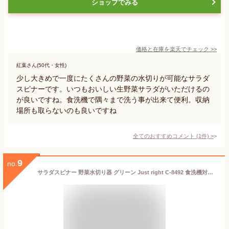
ショップでみる
価格と在庫を
楽天
でチェック
>>
紅葉さん(50代・女性)
少し大きめで一度にたくさんの野菜の水切りが可能なサラダ
スピナーです。いつもおいしい生野菜サラダがいただけるの
が良いですね。食洗機で隅々まで洗う事が出来て便利。収納
場所も取らないのも良いですね
全てのおすすめコメント
(
1
件)
>
9
no.
サラダスピナー 野菜水切り器 グリーン Just right C-8492 食洗機対応 野菜 水切り スピナー サラダ 水切りザル サラダドライヤー 回転 手動 下ごしらえ 時短 パール金属