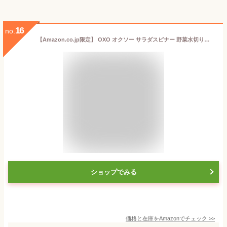
16
no.
【Amazon.co.jp限定】 OXO オクソー サラダスピナー 野菜水切り器 ストレート型 2~3人分 一人暮らし 20.5×20.5×12cm 食器洗い乾燥機バスケットのみ可
ショップでみる
価格と在庫を
Amazon
でチェック
>>