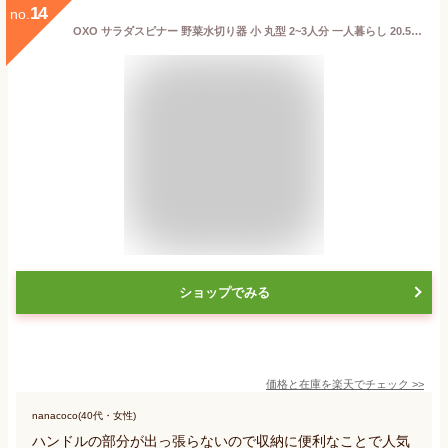
14
no.
OXO サラダスピナー 野菜水切り器 小 丸型 2~3人分 一人暮らし 20.5×20.5×12cm 食器洗い乾燥機(低温設定)可 送料無料
ショップでみる
価格と在庫を
楽天
でチェック
>>
nanacoco(40代・女性)
ハンドルの部分が出っ張らないので収納に便利なことで人気