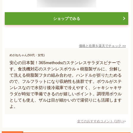
ショップでみる
価格と在庫を
楽天
でチェック
>>
めがねちゃん(50代・女性)
安心の日本製！365methodsのステンレスサラダスピナーで
す。食洗機対応のステンレスボウル＋樹脂製ザルに、分解し
て洗える樹脂製フタの組み合わせ。ハンドルが折りたためる
ので、フルフラットになり収納性も抜群です。ボウルがステ
ンレスなので水切り後冷蔵庫で冷えやすく、シャキシャキサ
ラダが時短で準備できるのが嬉しいポイント。調理用ボウル
としても使え、ザルは目が細かいので湯切りにも活躍します
よ。
全てのおすすめコメント
(
1
件)
>