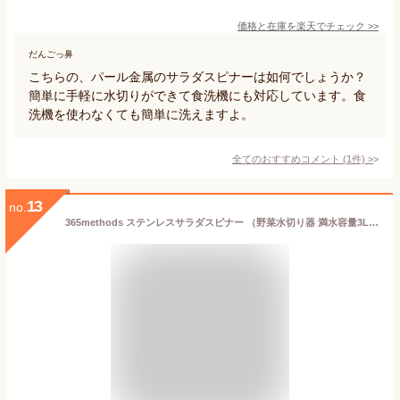
価格と在庫を
楽天
でチェック
>>
だんごっ鼻
こちらの、パール金属のサラダスピナーは如何でしょうか？
簡単に手軽に水切りができて食洗機にも対応しています。食
洗機を使わなくても簡単に洗えますよ。
全てのおすすめコメント
(
1
件)
>
13
no.
365methods ステンレスサラダスピナー （野菜水切り器 満水容量3L 水切り 回転式 簡単水切り 食洗機対応 取手は収納可能 フルフラット ステンレスボウル ザル 分解洗浄可能）【ポイント5倍/送料無料】【p0507】