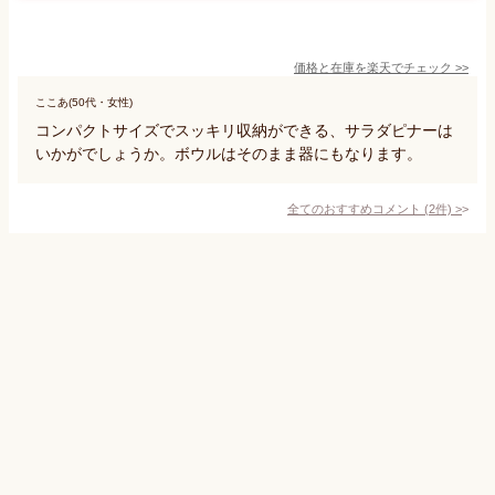
価格と在庫を
楽天
でチェック
>>
ここあ(50代・女性)
コンパクトサイズでスッキリ収納ができる、サラダピナーは
いかがでしょうか。ボウルはそのまま器にもなります。
全てのおすすめコメント
(
2
件)
>