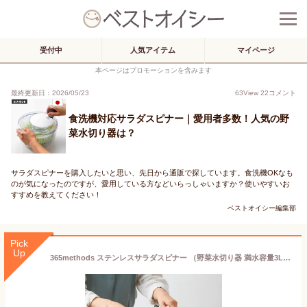
受付中
人気アイテム
マイページ
本ページはプロモーションを含みます
最終更新日：2026/05/23
63
View
22
コメント
食洗機対応サラダスピナー｜愛用者多数！人気の野
菜水切り器は？
サラダスピナーを購入したいと思い、先日から通販で探しています。食洗機OKなも
のが気になったのですが、愛用している方などいらっしゃいますか？使いやすいお
すすめを教えてください！
ベストオイシー編集部
Pick
Up
365methods ステンレスサラダスピナー （野菜水切り器 満水容量3L 水切り 回転式 簡単水切り 食洗機対応 取手は収納可能 フルフラット ステンレスボウル ザル 分解洗浄可能）【ポイント5倍/送料無料】【p0507】