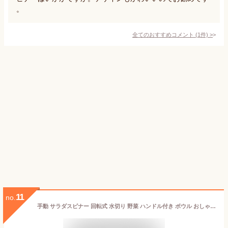
。
全てのおすすめコメント
(
1
件)
>
11
no.
手動 サラダスピナー 回転式 水切り 野菜 ハンドル付き ボウル おしゃれ 食洗機対応 キッチンツール キッチン 水切り器