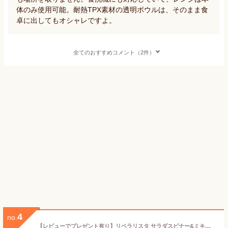
体のみ使用可能。耐熱TPX素材の透明ボウルは、そのまま食
卓に出してもオシャレですよ。
全てのおすすめコメント（2件）
4
no.
【レビューでプレゼント有り】リベラリスタ サラダスピナー&ミキサー LIBERALISTA サラダ 水切り食洗機対応 撹拌 クリーム 野菜 ザル ドレッシング ヘルシー ミキサー コンパクト トライタン 耐熱 おしゃれ かわいい pop 雑貨 キッチン リス