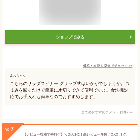
ショップでみる
価格と在庫を
楽天
でチェック
>>
よねちゃん
こちらのサラダスピナー グリップ式はいかがでしょうか。つ
まみを回すだけで簡単に水切りできて便利ですよ。食洗機対
応でお手入れも簡単なのでおすすめします。
全てのおすすめコメント
(
2
件)
>
7
no.
【レビュー投稿で特典付】＼楽天1位！高レビュー多数／OXO オクソー クリアサラダスピナー小 野菜水切り 水切りかご コンパクト サラダ水切り 野菜水切り器 小 丸型 便利グッズ 小さめ 食洗器可 食洗器 食洗機対応 かわいい サラダドライヤー 11230500 【国内正規品】【RCP】