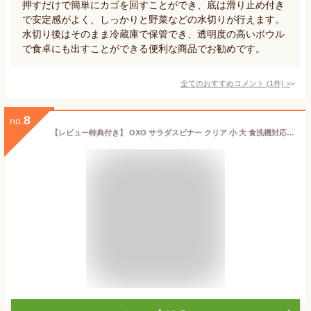
押すだけで簡単にカゴを回すことができ、底は滑り止め付き
で安定感がよく、しっかりと野菜などの水切りが行えます。
水切り後はそのまま冷蔵庫で保管でき、透明度の高いボウル
で食卓にも出すことができる便利な商品でお勧めです。
全てのおすすめコメント
(
1
件)
>
8
no.
【レビュー特典付き】 OXO サラダスピナー クリア 小 大 食洗機対応 野菜水切り器 （ オクソー 野菜水切りかご スピナー 手動 滑り止め付き ボウル コランダー 分解 下ごしらえ用品 時短 便利グッズ キッチンツール ）