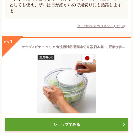
としても使え、ザルは目が細かいので湯切りにも活躍します
よ。
全てのおすすめコメント
(
1
件)
>
1
no.
サラダスピナー クリア 食洗機対応 野菜水切り器 日本製 （ 野菜水切りかご スピナー 手動 水切り 滑り止め付き 回転式 ボウル コランダー ハンドル 回す プラスチック 下ごしらえ用品 時短 便利グッズ キッチンツール ）
ショップでみる