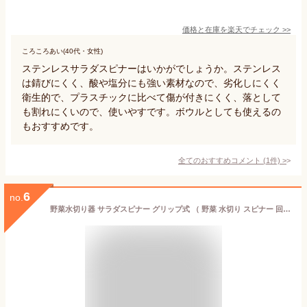
価格と在庫を
楽天
でチェック
>>
ころころあい(40代・女性)
ステンレスサラダスピナーはいかがでしょうか。ステンレス
は錆びにくく、酸や塩分にも強い素材なので、劣化しにくく
衛生的で、プラスチックに比べて傷が付きにくく、落として
も割れにくいので、使いやすです。ボウルとしても使えるの
もおすすめです。
全てのおすすめコメント
(
1
件)
>
6
no.
野菜水切り器 サラダスピナー グリップ式 （ 野菜 水切り スピナー 回転式 手動 食洗機対応 サラダ コンパクト 水切りザル コランダー 下ごしらえ 時短 キッチンツール ）