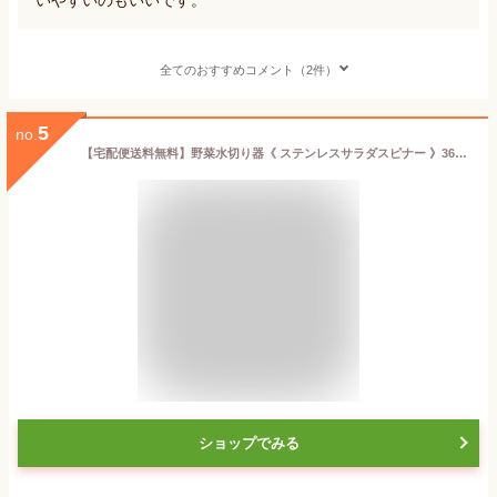
全てのおすすめコメント（2件）
5
no.
【宅配便送料無料】野菜水切り器《 ステンレスサラダスピナー 》365methods 水切り器 3.0L 水切り ボウル カゴ スピナー ザル ざる お皿 サラダボウル ハンドル ステンレス製 日本製 食洗機対応 キッチンツール 野菜 食器 便利グッズ 保存容器 調理器具 サラダスピナー YYT
ショップでみる