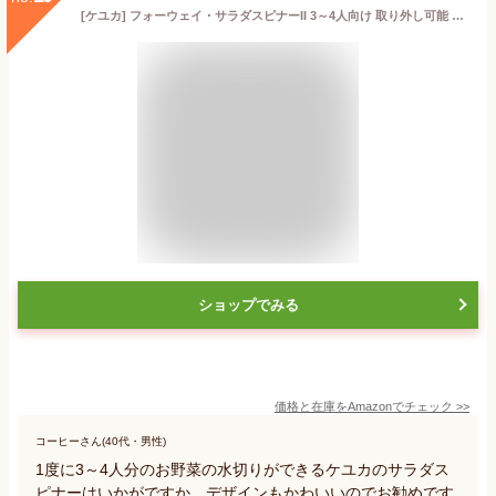
[ケユカ] フォーウェイ・サラダスピナーII 3～4人向け 取り外し可能 ボウル ザル付き 野菜水切り器 大きめ 日本製 食洗機対応 KEYUCA
ショップでみる
価格と在庫を
Amazon
でチェック
>>
コーヒーさん(40代・男性)
1度に3～4人分のお野菜の水切りができるケユカのサラダス
ピナーはいかがですか。デザインもかわいいのでお勧めです