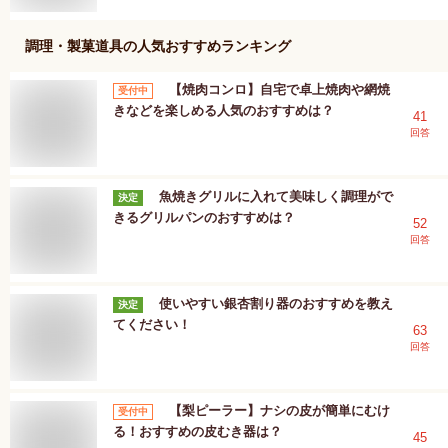
調理・製菓道具
の人気おすすめランキング
【焼肉コンロ】自宅で卓上焼肉や網焼
受付中
きなどを楽しめる人気のおすすめは？
41
回答
魚焼きグリルに入れて美味しく調理がで
決定
きるグリルパンのおすすめは？
52
回答
使いやすい銀杏割り器のおすすめを教え
決定
てください！
63
回答
【梨ピーラー】ナシの皮が簡単にむけ
受付中
る！おすすめの皮むき器は？
45