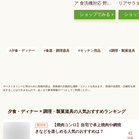
ア 食洗機対応 野菜
リアサラ
水切り器 日本製 （
（11230
ショップでみる
ショッ
野菜水切りかご スピ
り 食洗機
ナー 手動 水切り 滑
ダ 野菜 
り止め付き 回転式
れ シンプ
ボウル コランダー
クト キッ
ハンドル 回す プラ
スチック 下ごしらえ
夕食・ディナー
食器・調理器具
キッチン用品
調理・製菓道具
用品 時短 便利グッ
ズ キッチンツール
）
※
ベストオイシー
に寄せられた投稿内容は、投稿者の主観的な感想・コメントを含みます。 投稿の信憑性・正確性を保
証することはできませんので、あくまで参考情報の一つとしてご利用ください。
夕食・ディナー × 調理・製菓道具
の人気おすすめランキング
【焼肉コンロ】自宅で卓上焼肉や網焼
受付中
きなどを楽しめる人気のおすすめは？
41
回答