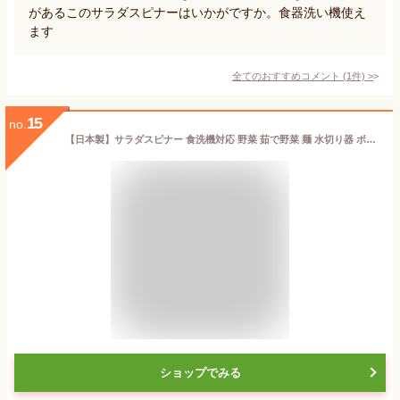
があるこのサラダスピナーはいかがですか。食器洗い機使え
ます
全てのおすすめコメント
(
1
件)
>
15
no.
【日本製】サラダスピナー 食洗機対応 野菜 茹で野菜 麺 水切り器 ボウル 保存 容器 食洗器対応 水切り器 水切り コンパクト 日本製 回転 ザル ボウル かご キッチン用品 水切り 水切り ざる サラダボウル サラダボール
ショップでみる