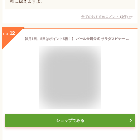
軽に扱えますよ。
全てのおすすめコメント
(
1
件)
>
12
no.
【5月1日、5日はポイント5倍！】 パール金属公式 サラダスピナー 野菜 水切り器 Simplice ベジタブル C-1066 調理器具 スピナー水切り器 日用品 生活用品 食洗機対応 キッチン用品
ショップでみる