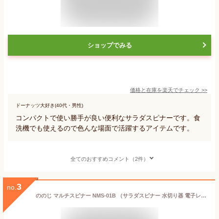
ショップでみる
価格と在庫を
楽天
でチェック
>>
ドーナッツ大好き(40代・男性)
コンパクトで使い勝手が良い便利なサラダスピナーです。食
洗機でも使えるので色んな場面で活躍するアイテムです。
全てのおすすめコメント（2件）
3
no.
ののじ マルチスピナー NMS-01B （サラダスピナー 水切り器 電子レンジ対応 スチームプレート付属 保存容器 フタ付き ザル ボウル 回転式 食洗機対応 洗米 蒸し野菜 下ごしらえ）【送料無料】