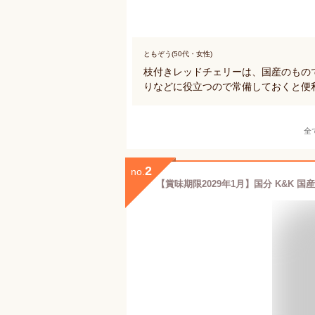
ともぞう(50代・女性)
枝付きレッドチェリーは、国産のもの
りなどに役立つので常備しておくと便
全
2
no.