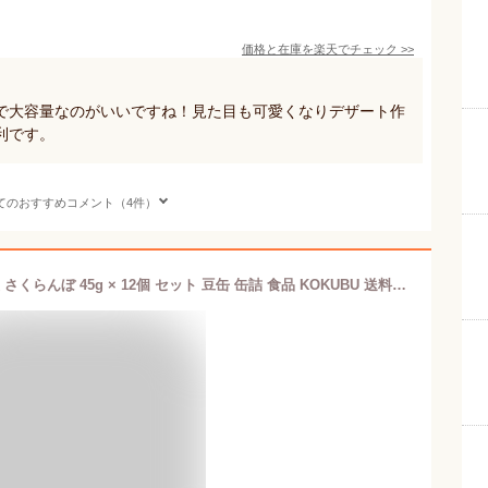
価格と在庫を
楽天
でチェック
>>
で大容量なのがいいですね！見た目も可愛くなりデザート作
利です。
てのおすすめコメント（4件）
【賞味期限2029年1月】国分 K&K 国産 さくらんぼ 45g × 12個 セット 豆缶 缶詰 食品 KOKUBU 送料無料