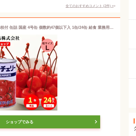
全てのおすすめコメント
(
2
件)
>
レッドチェリー Lサイズ ( さくらんぼ )枝付 缶詰 国産 4号缶 個数約47個以下入 1缶/24缶 給食 業務用食材 の天狗缶詰 大容量 常温長期保存
ショップでみる