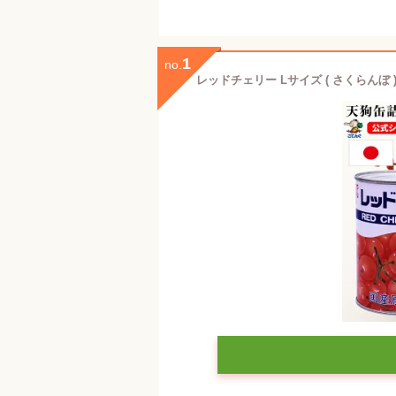
1
no.