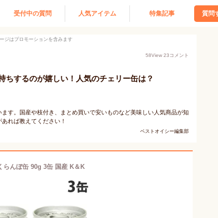
受付中の質問
人気アイテム
特集記事
質問
ージはプロモーションを含みます
58
View
23
コメント
持ちするのが嬉しい！人気のチェリー缶は？
います。国産や枝付き、まとめ買いで安いものなど美味しい人気商品が知
があれば教えてください！
ベストオイシー編集部
らんぼ缶 90g 3缶 国産 K＆K