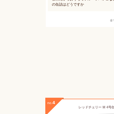
の缶詰はどうですか
全
4
no.
レッドチェリー M 4号缶 ( 