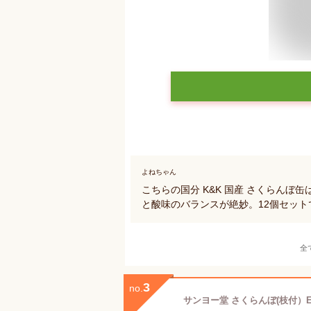
よねちゃん
こちらの国分 K&K 国産 さくらん
と酸味のバランスが絶妙。12個セッ
全
3
no.
サンヨー堂 さくらんぼ(枝付）EO