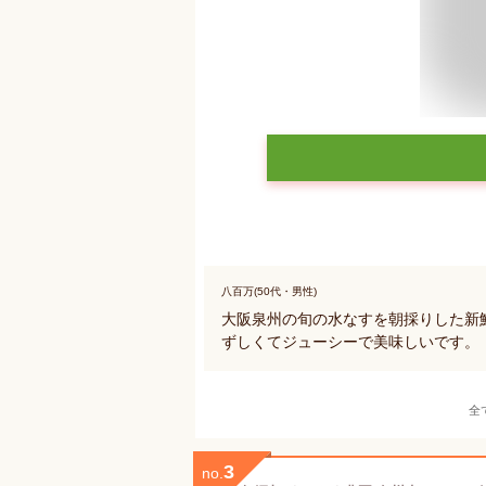
八百万(50代・男性)
大阪泉州の旬の水なすを朝採りした新
ずしくてジューシーで美味しいです。
全
3
no.