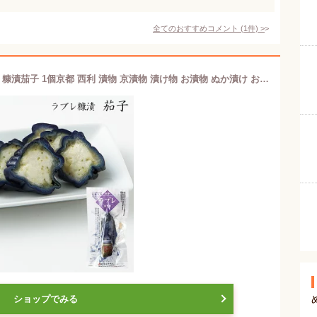
全てのおすすめコメント
(
1
件)
>
【京つけもの西利 公式】乳酸菌ラブレ 糠漬茄子 1個京都 西利 漬物 京漬物 漬け物 お漬物 ぬか漬け お茶漬け おつまみ ごはんのお供 発酵漬物 発酵食品 乳酸菌 茄子 なす
ショップでみる