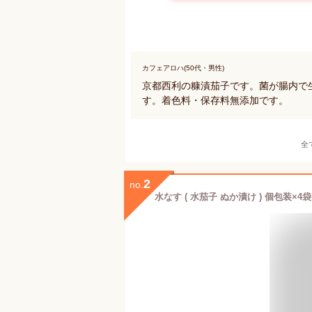
カフェアロハ(50代・男性)
京都西利の糠漬茄子です。菌が腸内で
す。着色料・保存料無添加です。
全
2
no.