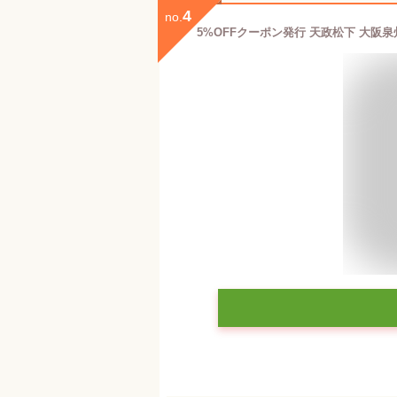
4
no.