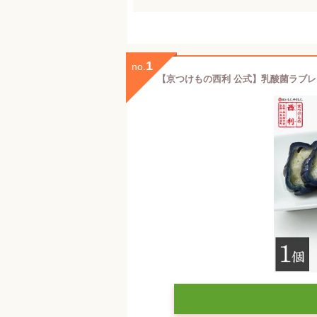
1
no.