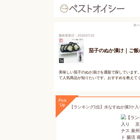
本ペ
最終更新日：2026/07/15
茄子のぬか漬け｜ご飯
美味しい茄子のぬか漬けを通販で探しています
て人気商品が知りたいです。おすすめを教えて
Pick
Up