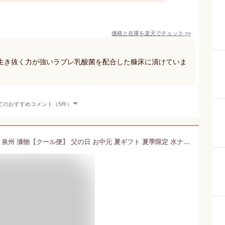
価格と在庫を
楽天
でチェック
>>
生き抜く力が強いラブレ乳酸菌を配合した糠床に漬けていま
てのおすすめコメント（5件）
水なす ( 水茄子 ぬか漬け ) 個包装×4袋 泉州 漬物【クール便】 父の日 お中元 夏ギフト 夏季限定 水ナス ぬか漬 糠漬け 大阪 泉州産 国産 母の日 ペア ギフト お土産 進物