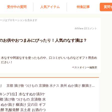
受付中の質問
人気アイテム
特集記事
質問
ージはプロモーションを含みます
44
View
22
コメント
のお供やおつまみにぴったり！人気のなす漬は？
。水なすや阿波なすを使ったものや、口コミがいいものなどギフト用含め
ください！
ベストオイシー編集部
【ランキング1位】水なすぬか漬3ケ入り 京都 漬け物 つけもの 京漬物 水ナス 泉州 ぬか漬け 糠漬け 父の日 ギフト 腸活 発酵 乳酸発酵 京土産 お酒のつまみ ごはんのお供 父の日 母の日 敬老の日 お取り寄せ グルメ 老舗 京つけもの川久 北尾商店