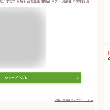
無添加 まるやま農園 泉州水ナス ぬか漬け 水なす 水茄子 産地直送 贈答品 ギフト お歳暮 年末年始 お供え お取り寄せグルメ 母の日 父の日
ショップでみる
価格と在庫を
楽天
でチェック
>>