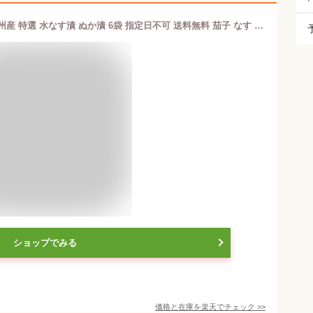
5%OFFクーポン発行 天政松下 大阪泉州産 特選 水なす漬 ぬか漬 6袋 指定日不可 送料無料 茄子 なす ナス 漬け物 ぬか漬け 贈答 生産者直送 御中元 お取り寄せ
ショップでみる
価格と在庫を
楽天
でチェック
>>