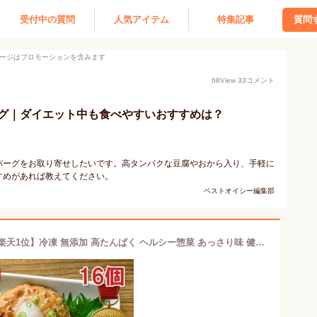
受付中の質問
人気アイテム
特集記事
質問
ージはプロモーションを含みます
68
View
33
コメント
グ｜ダイエット中も食べやすいおすすめは？
バーグをお取り寄せしたいです。高タンパクな豆腐やおから入り、手軽に
すめがあれば教えてください。
ベストオイシー編集部
国産 豆腐ハンバーグ 1280g(16個入)【楽天1位】冷凍 無添加 高たんぱく ヘルシー惣菜 あっさり味 健康志向 お弁当 おかず ダイエット 業務用 大容量 ギフト対応【動画あり】送料無料★ 個別包装なし 電子レンジOK レンチン 要冷凍 取り寄せ 常備おかず アレンジレシピ付