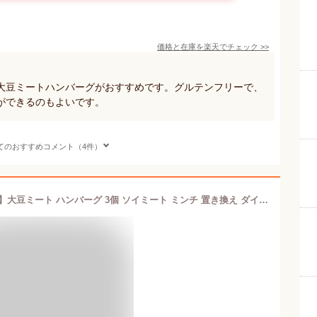
価格と在庫を
楽天
でチェック
>>
大豆ミートハンバーグがおすすめです。グルテンフリーで、
ができるのもよいです。
てのおすすめコメント（4件）
【スーパーSALE限定クーポン3%OFF】大豆ミート ハンバーグ 3個 ソイミート ミンチ 置き換え ダイエット ダイエット食品 満腹感 グルテンフリー ヘルシー 低カロリー食品 代替肉 ハンバーグ 温めるだけ 低糖質 低カロリー ヴィーガン 【325211-03】 【送料無料】