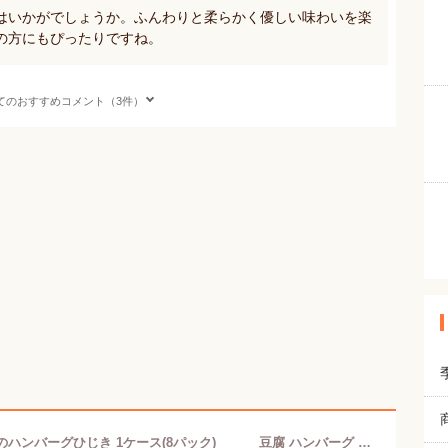
はいかがでしょうか。ふんわりと柔らかく優しい味わいを楽
の方にもぴったりですね。
てのおすすめコメント（3件）
＼条件達成でPT10倍／ 紀文公式 豆腐のハンバーグひじき 1ケース(8パック) 豆腐 ハンバーグ 温めるだけ お弁当 おかず 鶏肉 ひじき レンチン 電子 レンジ 低カロリー 置き換え ダイエット 食品 2026 ヘルシー ギフト 健康 父 親 母 親 50代 60代 70代 80代