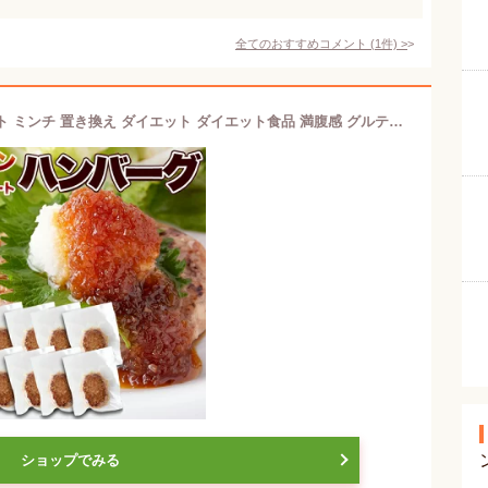
全てのおすすめコメント
(
1
件)
>
大豆ミート ハンバーグ 10個 ソイミート ミンチ 置き換え ダイエット ダイエット食品 満腹感 グルテンフリー ヘルシー 低カロリー食品 代替肉 ハンバーグ 温めるだけ 低糖質 ベジタリアン 国産 こんにゃく 【325211-10】
ショップでみる