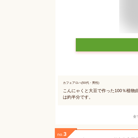
カフェアロハ(50代・男性)
こんにゃくと大豆で作った100％植
は約半分です。
全
3
no.