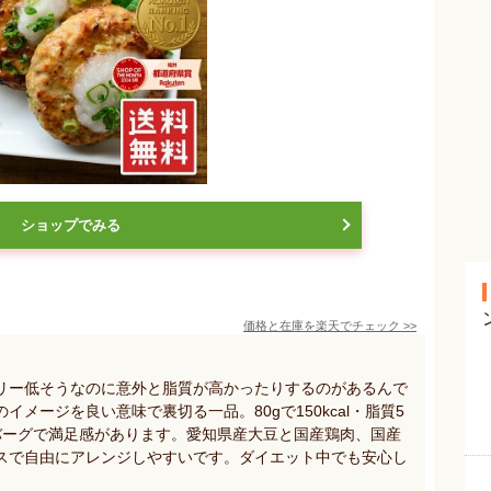
ショップでみる
価格と在庫を
楽天
でチェック
>>
リー低そうなのに意外と脂質が高かったりするのがあるんで
メージを良い意味で裏切る一品。80gで150kcal・脂質5
バーグで満足感があります。愛知県産大豆と国産鶏肉、国産
スで自由にアレンジしやすいです。ダイエット中でも安心し