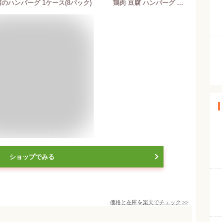
＼クーポンで10%OFF／ 紀文公式 豆腐のハンバーグ 1ケース(8パック) 鶏肉 豆腐 ハンバーグ 温めるだけ 豆腐ハンバーグ レンチン 電子レンジ レンジ 低カロリー 置き換え ダイエット 食品 2026 ヘルシー ギフト 健康 お父さん お母さん 50代 60代 70代 80代
ショップでみる
価格と在庫を
楽天
でチェック
>>