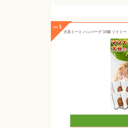
1
no.