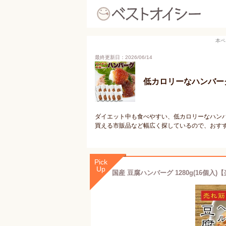
本ペ
最終更新日：2026/06/14
低カロリーなハンバー
ダイエット中も食べやすい、低カロリーなハン
買える市販品など幅広く探しているので、おす
Pick
Up