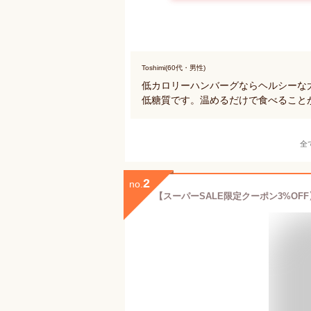
Toshimi(60代・男性)
低カロリーハンバーグならヘルシーな
低糖質です。温めるだけで食べること
全
2
no.