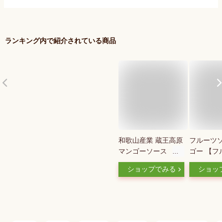
ランキング内で紹介されている商品
和歌山産業 蔵王高原
フルーツソ
マンゴーソース
ゴー 【フ
320g×6本入 送料無
スマンゴ
ショップでみる
ショッ
料（北海道・東北・
（200g）
沖縄除く）
ント ラッ
セゾン セ
トリー