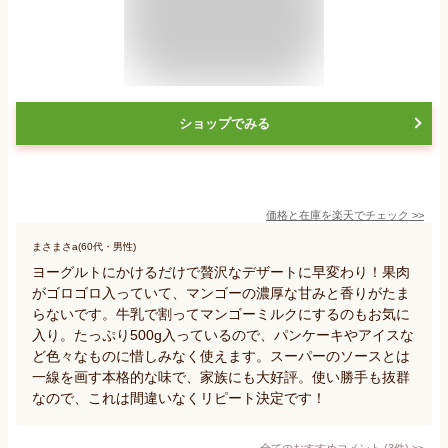
ショップでみる
価格と在庫を
楽天
でチェック
>>
まさまさa(60代・男性)
ヨーグルトにかけるだけで贅沢なデザートに早変わり！果肉
がゴロゴロ入っていて、マンゴーの濃厚な甘みと香りがたま
らないです。牛乳で割ってマンゴーミルクにするのもお気に
入り。たっぷり500g入っているので、パンケーキやアイスな
ど色々なものに惜しみなく使えます。スーパーのソースとは
一線を画す本格的な味で、家族にも大好評。使い勝手も抜群
なので、これは間違いなくリピート決定です！
全てのおすすめコメント
(
3
件)
>