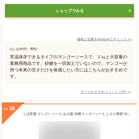
ショップでみる
価格と在庫を
Amazon
でチェック
>>
なしお(50代・男性)
常温保存できるタイプのマンゴーソースで、１㎏と大容量の
業務用商品です。砂糖を一切加えていないので、マンゴーが
持つ本来の甘さだけを体感したい方にはこちらがおすすめで
す。
全てのおすすめコメント
(
2
件)
>
15
no.
くば笠屋 マンゴー ソース お土産 沖縄マンゴーソース とろり果実 200g 南国果実