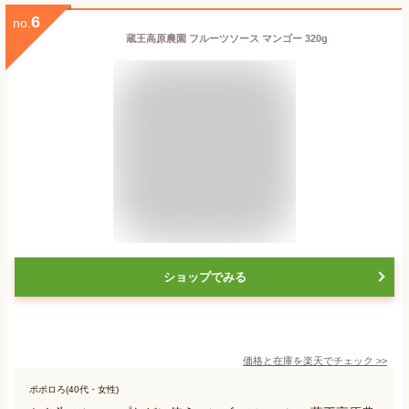
6
no.
蔵王高原農園 フルーツソース マンゴー 320g
ショップでみる
価格と在庫を
楽天
でチェック
>>
ポポロろ(40代・女性)