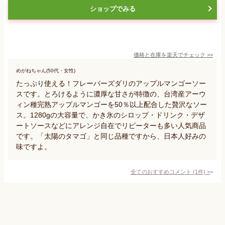
ショップでみる
価格と在庫を
楽天
でチェック
>>
めがねちゃん(50代・女性)
たっぷり使える！フレーバーズダリのアップルマンゴーソー
スです。とろけるように濃厚な甘さが特徴の、台湾産アーウ
ィン種完熟アップルマンゴーを50％以上配合した贅沢なソー
ス。1280gの大容量で、かき氷のシロップ・ドリンク・デザ
ートソースなどにアレンジ自在でリピーターも多い人気商品
です。「太陽のタマゴ」と同じ品種ですから、日本人好みの
味ですよ。
全てのおすすめコメント
(
1
件)
>