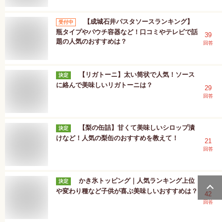
【成城石井パスタソースランキング】
受付中
瓶タイプやパウチ容器など！口コミやテレビで話
39
題の人気のおすすめは？
回答
【リガトーニ】太い筒状で人気！ソース
決定
に絡んで美味しいリガトーニは？
29
回答
【梨の缶詰】甘くて美味しいシロップ漬
決定
けなど！人気の梨缶のおすすめを教えて！
21
回答
かき氷トッピング｜人気ランキング上位
決定
や変わり種など子供が喜ぶ美味しいおすすめは？
42
回答