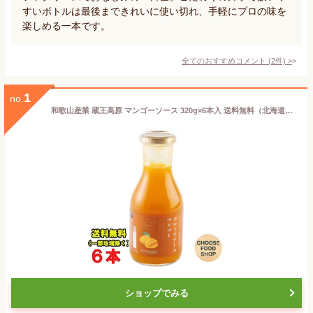
すいボトルは最後まできれいに使い切れ、手軽にプロの味を
楽しめる一本です。
全てのおすすめコメント
(
2
件)
>
1
no.
和歌山産業 蔵王高原 マンゴーソース 320g×6本入 送料無料（北海道・東北・沖縄除く）
ショップでみる