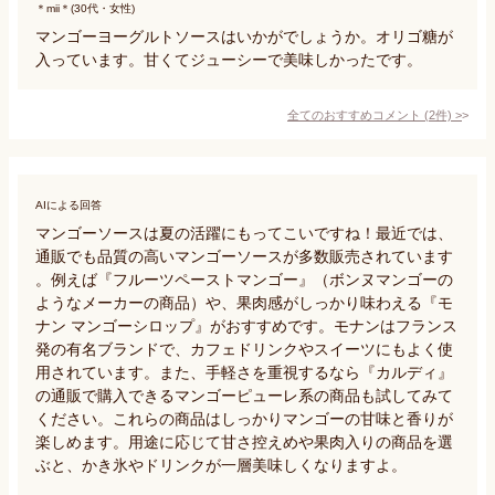
＊mii＊(30代・女性)
マンゴーヨーグルトソースはいかがでしょうか。オリゴ糖が
入っています。甘くてジューシーで美味しかったです。
全てのおすすめコメント
(
2
件)
>
AIによる回答
マンゴーソースは夏の活躍にもってこいですね！最近では、
通販でも品質の高いマンゴーソースが多数販売されています
。例えば『フルーツペーストマンゴー』（ボンヌマンゴーの
ようなメーカーの商品）や、果肉感がしっかり味わえる『モ
ナン マンゴーシロップ』がおすすめです。モナンはフランス
発の有名ブランドで、カフェドリンクやスイーツにもよく使
用されています。また、手軽さを重視するなら『カルディ』
の通販で購入できるマンゴーピューレ系の商品も試してみて
ください。これらの商品はしっかりマンゴーの甘味と香りが
楽しめます。用途に応じて甘さ控えめや果肉入りの商品を選
ぶと、かき氷やドリンクが一層美味しくなりますよ。