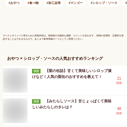
おやつ
食べ物
加工品等
マンゴー
シロップ・ソース
※
ベストオイシー
に寄せられた投稿内容は、投稿者の主観的な感想・コメントを含みます。 投稿の信憑性・正確性を保
証することはできませんので、あくまで参考情報の一つとしてご利用ください。
おやつ × シロップ・ソース
の人気おすすめランキング
【梨の缶詰】甘くて美味しいシロップ漬
決定
けなど！人気の梨缶のおすすめを教えて！
21
回答
【みたらしソース】甘じょっぱくて美味
決定
しいみたらしのタレは？
48
回答