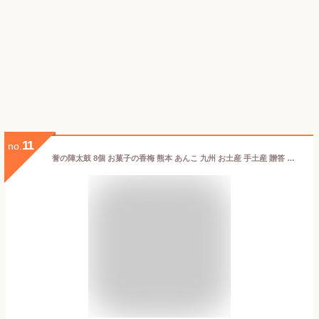
11
no.
誉の陣太鼓 8個 お菓子の香梅 熊本 あんこ 九州 お土産 手土産 贈答 銘菓 スイーツ 小豆 大納言 洋館 和菓子 個包装 お菓子 お礼 ご挨拶 感謝 出産祝い お返し プレゼント 帰省土産 お取り寄せ 贈り物 駅 空港 お供え お菓子