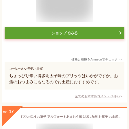
ショップでみる
価格と在庫を
Amazon
でチェック
>>
コーヒーさん(40代・男性)
ちょっぴり辛い博多明太子味のプリッツはいかがですか。お
酒のおつまみにもなるのでお土産におすすめです。
全てのおすすめコメント
(
1
件)
>
17
no.
[ブルボン] お菓子 アルフォートあまおう苺 14枚 /九州 お菓子 お土産 あまおう苺 いちご味 ディズニー ミニー