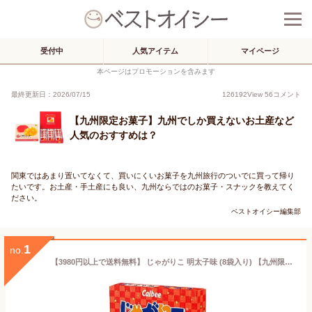
受付中
人気アイテム
マイページ
本ページはプロモーションを含みます
最終更新日：2026/07/15
126192
View
56
コメント
【九州限定お菓子】九州でしか買えないお土産など
人気のおすすめは？
関東ではあまり置いてなくて、買いにくいお菓子を九州旅行のついでに買って帰り
たいです。お土産・手土産にも良い、九州ならではのお菓子・スナックを教えてく
ださい。
ベストオイシー編集部
1
no.
【3980円以上で送料無料】 じゃがりこ 明太子味 (8袋入り) 【九州限定】 福岡 お土産 贈り物 お菓子 スナック 手土産 めんたいこ 福岡限定フレーバー カルビー Calbee 博多 ギフト プレゼント