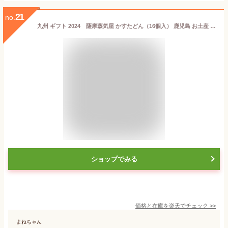
21
no.
九州 ギフト 2024 薩摩蒸気屋 かすたどん（16個入） 鹿児島 お土産 鹿児島 銘菓 和菓子 ギフト 詰め合わせ プチギフト 帰省土産 お取り寄せ 常温
ショップでみる
価格と在庫を
楽天
でチェック
>>
よねちゃん