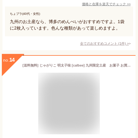
価格と在庫を
楽天
でチェック
>>
ちょプラ(40代・女性)
九州のお土産なら、博多のめんべいがおすすめですよ。1袋
に2枚入っています。色んな種類があって楽しめますよ。
全てのおすすめコメント
(
1
件)
>
14
no.
[送料無料] じゃがりこ 明太子味 [calbee] 九州限定土産 お菓子 お買い物マラソン 買い回り 父の日 母の日 プレゼント お土産