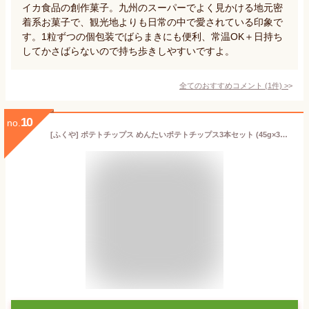
イカ食品の創作菓子。九州のスーパーでよく見かける地元密
着系お菓子で、観光地よりも日常の中で愛されている印象で
す。1粒ずつの個包装でばらまきにも便利、常温OK＋日持ち
してかさばらないので持ち歩きしやすいですよ。
全てのおすすめコメント
(
1
件)
>
10
no.
[ふくや] ポテトチップス めんたいポテトチップス3本セット (45g×3本)×2個セット /お菓子 スナック お土産 福岡 福岡県 チップス おやつ おつまみ 明太子 めんたいこ