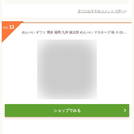
全てのおすすめコメント
(
1
件)
>
13
no.
めんべい ギフト 博多 福岡 九州 福太郎 めんべい マヨネーズ 味 小 [8袋(16枚)入り] 【105929】【5400円以上で送料無料】
ショップでみる