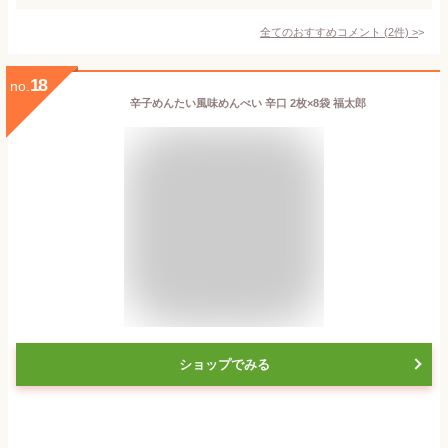
全てのおすすめコメント
(
2
件)
>
18
no.
辛子めんたい風味めんべい 辛口 2枚×8袋 福太郎
ショップでみる