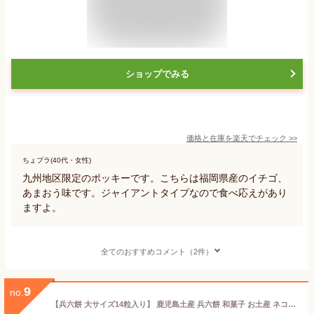
ショップでみる
価格と在庫を
楽天
でチェック
>>
ちょプラ(40代・女性)
九州地区限定のポッキーです。こちらは福岡県産のイチゴ、
あまおう味です。ジャイアントタイプなので食べ応えがあり
ますよ。
全てのおすすめコメント（2件）
9
no.
【兵六餅 大サイズ14粒入り】 鹿児島土産 兵六餅 和菓子 お土産 ネコポス便 (14粒×1箱)