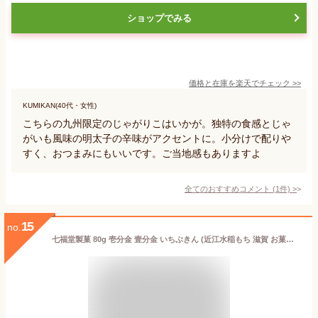
ショップでみる
価格と在庫を
楽天
でチェック
>>
KUMIKAN(40代・女性)
こちらの九州限定のじゃがりこはいかが。独特の食感とじゃ
がいも風味の明太子の辛味がアクセントに。小分けで配りや
すく、おつまみにもいいです。ご当地感もありますよ
全てのおすすめコメント
(
1
件)
>
15
no.
七福堂製菓 80g 壱分金 壹分金 いちぶきん (近江水稲もち 滋賀 お菓子 ご当地 米菓 あられ) (本州送料無料)