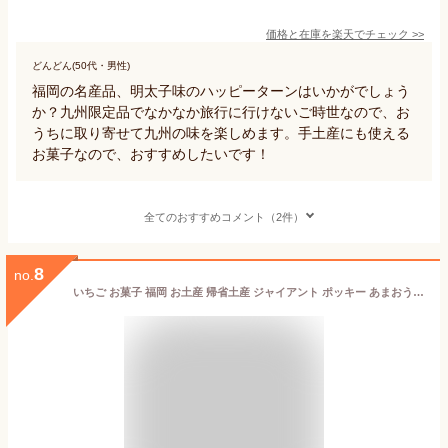
価格と在庫を
楽天
でチェック
>>
どんどん(50代・男性)
福岡の名産品、明太子味のハッピーターンはいかがでしょう
か？九州限定品でなかなか旅行に行けないご時世なので、お
うちに取り寄せて九州の味を楽しめます。手土産にも使える
お菓子なので、おすすめしたいです！
全てのおすすめコメント（2件）
8
no.
いちご お菓子 福岡 お土産 帰省土産 ジャイアント ポッキー あまおう苺 (13袋入り)11月〜5月 発送可能【九州限定】 お取り寄せ 贈り物 博多土産 帰省 お菓子 チョコスイーツ ポッキー 手土産 お返し glico グリコ お土産 博多 名物 帰省土産 お盆 敬老の日