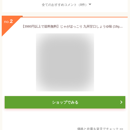
全てのおすすめコメント（8件）
2
no.
【3980円以上で送料無料】じゃがほっこり 九州甘口しょうゆ味 (18g×8袋入り)【九州限定】お土産 贈り物 博多 お菓子 ポテトチップス じゃがいも しょう油 醤油 手土産 Calbee 福岡 ギフト プレゼント
ショップでみる
価格と在庫を
楽天
でチェック
>>