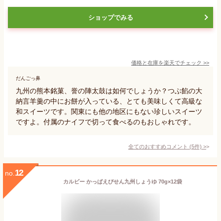
ショップでみる
価格と在庫を
楽天
でチェック
>>
だんごっ鼻
九州の熊本銘菓、誉の陣太鼓は如何でしょうか？つぶ餡の大
納言羊羹の中にお餅が入っている、とても美味しくて高級な
和スイーツです。関東にも他の地区にもない珍しいスイーツ
ですよ。付属のナイフで切って食べるのもおしゃれです。
全てのおすすめコメント
(
5
件)
>
12
no.
カルビー かっぱえびせん九州しょうゆ 70g×12袋