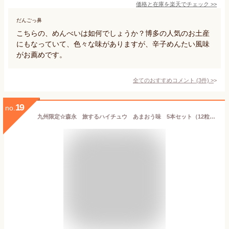
価格と在庫を
楽天
でチェック
>>
だんごっ鼻
こちらの、めんべいは如何でしょうか？博多の人気のお土産
にもなっていて、色々な味がありますが、辛子めんたい風味
がお薦めです。
全てのおすすめコメント
(
3
件)
>
19
no.
九州限定☆森永 旅するハイチュウ あまおう味 5本セット（12粒入x5本）【地域限定品 九州お土産 福岡 お土産 お菓子】 《》【RCP】