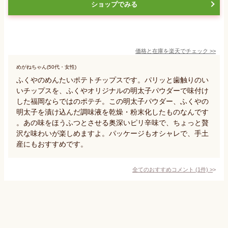
ショップでみる
価格と在庫を
楽天
でチェック
>>
めがねちゃん(50代・女性)
ふくやのめんたいポテトチップスです。パリッと歯触りのい
いチップスを、ふくやオリジナルの明太子パウダーで味付け
した福岡ならではのポテチ。この明太子パウダー、ふくやの
明太子を漬け込んだ調味液を乾燥・粉末化したものなんです
。あの味をほうふつとさせる奥深いピリ辛味で、ちょっと贅
沢な味わいが楽しめますよ。パッケージもオシャレで、手土
産にもおすすめです。
全てのおすすめコメント
(
1
件)
>