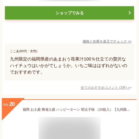
ショップでみる
価格と在庫を
楽天
でチェック
>>
ここあ(50代・女性)
九州限定の福岡県産のあまおう苺果汁100％仕立ての贅沢な
ハイチュウはいかがでしょうか。いちご味ははずれがないの
でおすすめです。
全てのおすすめコメント
(
3
件)
>
20
no.
福岡 お土産 帰省土産 ハッピーターン 明太子味 （20枚入）【九州限定】 お取り寄せ 贈り物 博多土産 帰省 お菓子 手土産 お返し お土産 福岡 博多 名物 ギフト プチギフト プレゼント 帰省土産 お盆 敬老の日