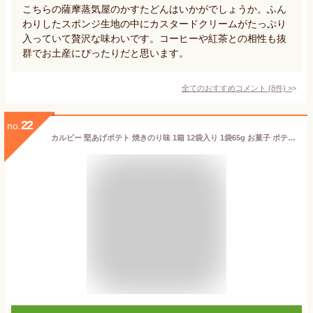
こちらの薩摩蒸気屋のかすたどんはいかがでしょうか。ふん
わりしたスポンジ生地の中にカスタードクリームがたっぷり
入っていて贅沢な味わいです。コーヒーや紅茶との相性も抜
群でお土産にぴったりだと思います。
全てのおすすめコメント
(
8
件)
>
22
no.
カルビー 堅あげポテト 焼きのり味 1箱 12袋入り 1袋65g お菓子 ポテトチップス イベント パーティー