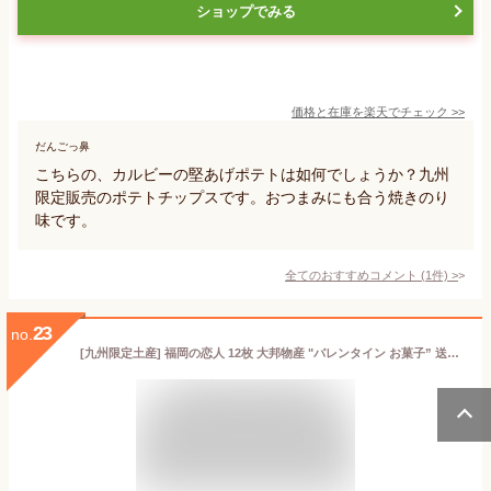
ショップでみる
価格と在庫を
楽天
でチェック
>>
だんごっ鼻
こちらの、カルビーの堅あげポテトは如何でしょうか？九州
限定販売のポテトチップスです。おつまみにも合う焼きのり
味です。
全てのおすすめコメント
(
1
件)
>
23
no.
[九州限定土産] 福岡の恋人 12枚 大邦物産 "バレンタイン お菓子” 送料無料 お買い物マラソン 買い回り