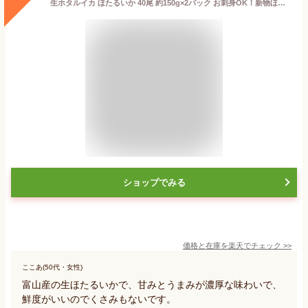
生ホタルイカ ほたるいか 40尾 約150g×2パック お刺身OK！新物ほたるいか。シーズン最盛期！富山産ほたるいかは大きくぷりぷりの食感 いか イカ ほたるイカ ほたるいか 蛍烏賊 刺身 烏賊 築地市場 豊洲市場 ギフト
ショップでみる
価格と在庫を
楽天
でチェック
>>
ここあ(50代・女性)
富山産の生ほたるいかで、甘みとうまみが濃厚な味わいで、
鮮度がいいのでくさみもないです。