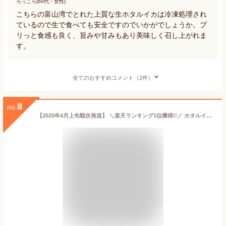
ろっころ(60代・女性)
こちらの富山湾でとれた上質な生ホタルイカは冷凍処理され
ているので生で食べても安全ですのでいかがでしょうか。プ
リっと食感も良く、旨みや甘みもあり美味しく召し上がれま
す。
全てのおすすめコメント（2件）
8
no.
【2025年4月上旬順次発送】 ＼楽天ランキング1位獲得!!／ ホタルイカ ほたるいか 新物 A級品 2kg(250g×8パック) 送料無料 兵庫県産 生冷凍 朝獲れ 限定 お刺身用 刺身 刺し身 生食 釣り えさ 餌 釣り餌 いか イカ 海鮮 お取り寄せ グルメ ギフト プレゼント お礼 御礼