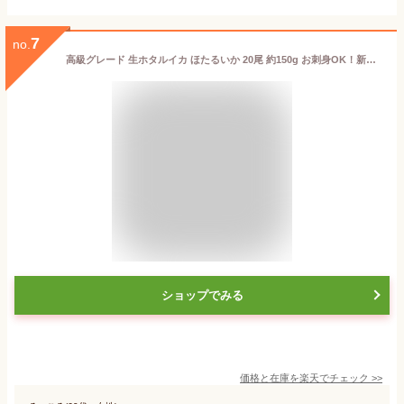
7
no.
高級グレード 生ホタルイカ ほたるいか 20尾 約150g お刺身OK！新物ほたるいか。シーズン最盛期！富山産ほたるいかは大きくぷりぷりの食感 いか イカ ほたるイカ ほたるいか 蛍烏賊 刺身 烏賊 築地市場 豊洲市場 ギフト
ショップでみる
価格と在庫を
楽天
でチェック
>>