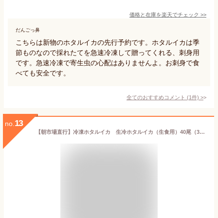
価格と在庫を
楽天
でチェック
>>
だんごっ鼻
こちらは新物のホタルイカの先行予約です。ホタルイカは季
節ものなので採れたてを急速冷凍して贈ってくれる、刺身用
です。急速冷凍で寄生虫の心配はありませんよ。お刺身で食
べても安全です。
全てのおすすめコメント
(
1
件)
>
13
no.
【朝市場直行】冷凍ホタルイカ 生冷ホタルイカ（生食用）40尾（300-350g位） 兵庫県 【冷凍】