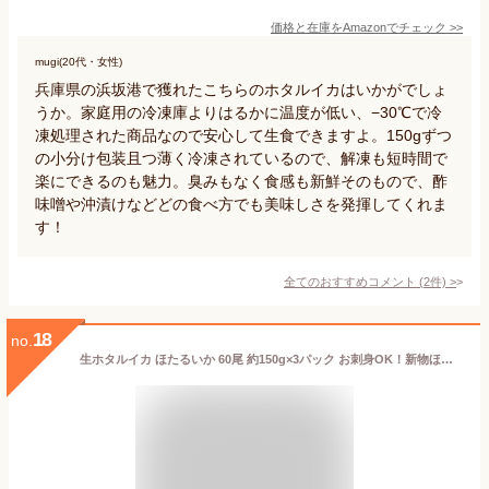
価格と在庫を
Amazon
でチェック
>>
mugi(20代・女性)
兵庫県の浜坂港で獲れたこちらのホタルイカはいかがでしょ
うか。家庭用の冷凍庫よりはるかに温度が低い、−30℃で冷
凍処理された商品なので安心して生食できますよ。150gずつ
の小分け包装且つ薄く冷凍されているので、解凍も短時間で
楽にできるのも魅力。臭みもなく食感も新鮮そのもので、酢
味噌や沖漬けなどどの食べ方でも美味しさを発揮してくれま
す！
全てのおすすめコメント
(
2
件)
>
18
no.
生ホタルイカ ほたるいか 60尾 約150g×3パック お刺身OK！新物ほたるいか。シーズン最盛期！富山産ほたるいかは大きくぷりぷりの食感！【いか イカ ほたるイカ ほたるいか 蛍烏賊 刺身 烏賊 築地市場 豊洲市場 ギフト】rn