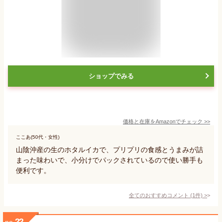
ショップでみる
価格と在庫を
Amazon
でチェック
>>
ここあ(50代・女性)
山陰沖産の生のホタルイカで、プリプリの食感とうまみが詰
まった味わいで、小分けでパックされているので使い勝手も
便利です。
全てのおすすめコメント
(
1
件)
>
22
no.