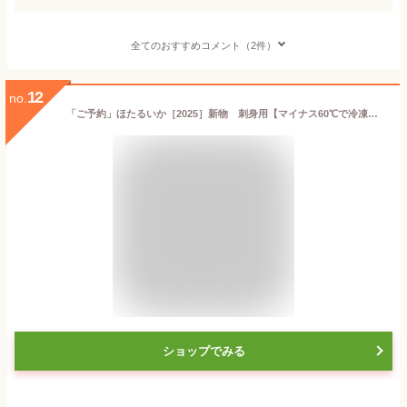
全てのおすすめコメント（2件）
12
no.
「ご予約」ほたるいか［2025］新物 刺身用【マイナス60℃で冷凍】（最高級品) A級品 たっぷり1キロ 250g×4パック 2セット購入で1セットおまけ計3キロ！ホタルイカ
ショップでみる