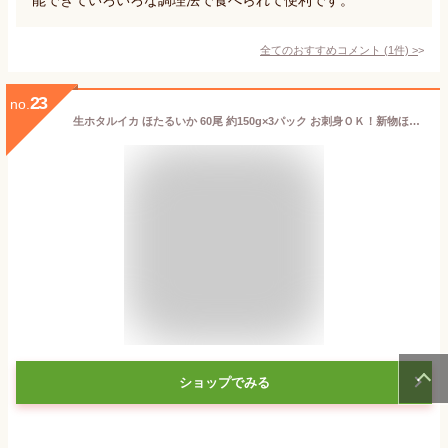
全てのおすすめコメント
(
1
件)
>
23
no.
生ホタルイカ ほたるいか 60尾 約150g×3パック お刺身ＯＫ！新物ほたるいか。シーズン最盛期！富山産ほたるいかは大きくぷりぷりの食感
ショップでみる