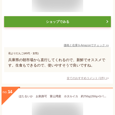
ショップでみる
価格と在庫を
Amazon
でチェック
>>
花よりだんご(40代・女性)
兵庫県の朝市場から直行してくれるので、新鮮でオススメで
す。生食もできるので、使いやすそうで良いですね。
全てのおすすめコメント
(
1
件)
>
14
no.
ほたるいか お刺身可 富山湾産 ホタルイカ 約750g(250g×3パック）約63尾 熨斗対応可【ギフト】【お中元】【母の日ギフト】【父の日ギフト】におすすめです！【新商品】