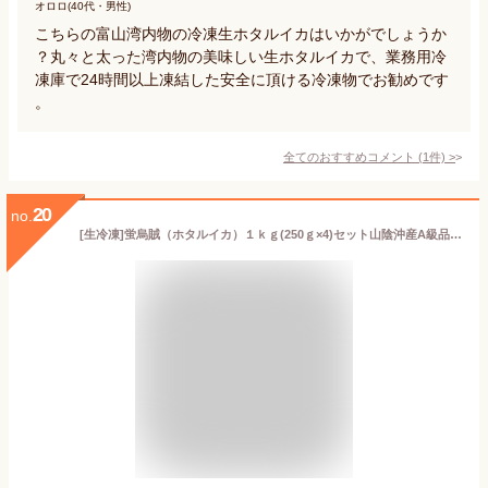
オロロ(40代・男性)
こちらの富山湾内物の冷凍生ホタルイカはいかがでしょうか
？丸々と太った湾内物の美味しい生ホタルイカで、業務用冷
凍庫で24時間以上凍結した安全に頂ける冷凍物でお勧めです
。
全てのおすすめコメント
(
1
件)
>
20
no.
[生冷凍]蛍烏賊（ホタルイカ）１ｋｇ(250ｇ×4)セット山陰沖産A級品フォーシーズン