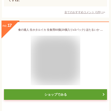
全てのおすすめコメント
(
1
件)
>
17
no.
食の達人 生ホタルイカ 生食用60個(20個入りx3パック) ほたるいか 蛍烏賊 珍味 刺身 お取り寄せグルメ 食品 ギフト 海鮮工
ショップでみる