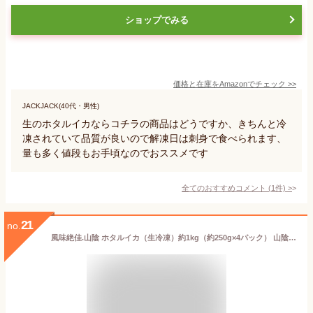
ショップでみる
価格と在庫を
Amazon
でチェック
>>
JACKJACK(40代・男性)
生のホタルイカならコチラの商品はどうですか、きちんと冷
凍されていて品質が良いので解凍日は刺身で食べられます、
量も多く値段もお手頃なのでおススメです
全てのおすすめコメント
(
1
件)
>
21
no.
風味絶佳.山陰 ホタルイカ（生冷凍）約1kg（約250g×4パック） 山陰沖産 ほたるいか