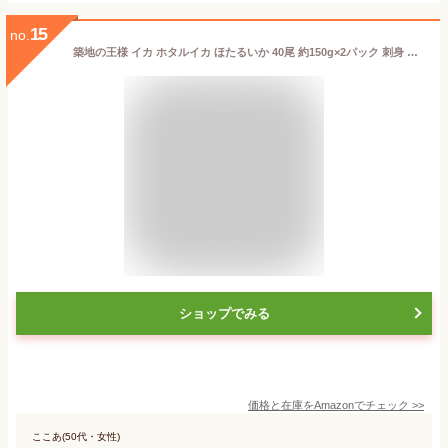
15
no.
築地の王様 イカ ホタルイカ ほたるいか 40尾 約150g×2パック 刺身 富山産【蛍烏賊】【新物】
ショップでみる
価格と在庫を
Amazon
でチェック
>>
ここあ(50代・女性)