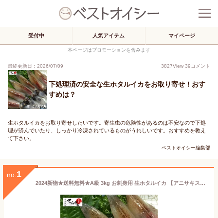
受付中
人気アイテム
マイページ
本ページはプロモーションを含みます
最終更新日：2026/07/09
3827
View
39
コメント
下処理済の安全な生ホタルイカをお取り寄せ！おす
すめは？
生ホタルイカをお取り寄せしたいです。寄生虫の危険性があるのは不安なので下処
理が済んでいたり、しっかり冷凍されているものがうれしいです。おすすめを教え
て下さい。
ベストオイシー編集部
1
no.
2024新物★送料無料★A級 3kg お刺身用 生ホタルイカ 【アニサキス処理済】ほたるいか ホタルイカ生 ホタルイカ刺身 ルアー ホタルイカ沖漬け ほたるいか生 ほたるいか刺身 ほたるいかルアー ほたるいか沖漬け ホタルイカ素干し ホタルイカ