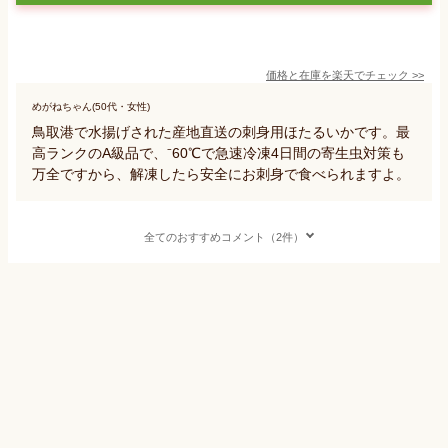
価格と在庫を
楽天
でチェック
>>
めがねちゃん(50代・女性)
鳥取港で水揚げされた産地直送の刺身用ほたるいかです。最
高ランクのA級品で、⁻60℃で急速冷凍4日間の寄生虫対策も
万全ですから、解凍したら安全にお刺身で食べられますよ。
全てのおすすめコメント（2件）