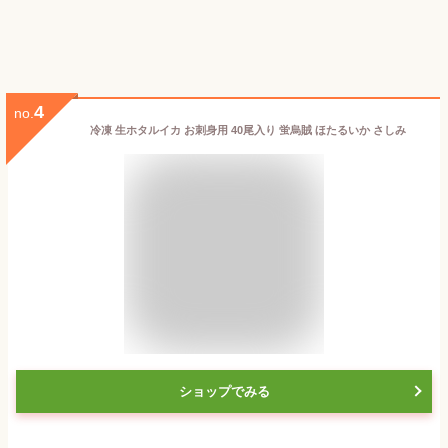
4
no.
冷凍 生ホタルイカ お刺身用 40尾入り 蛍烏賊 ほたるいか さしみ
ショップでみる