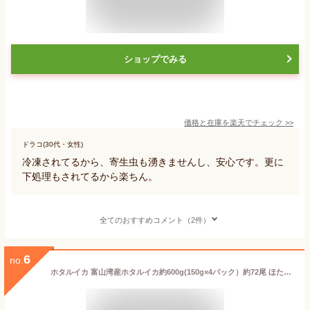
ショップでみる
価格と在庫を
楽天
でチェック
>>
ドラコ(30代・女性)
冷凍されてるから、寄生虫も湧きませんし、安心です。更に
下処理もされてるから楽ちん。
全てのおすすめコメント（2件）
6
no.
ホタルイカ 富山湾産ホタルイカ約600g(150g×4パック）約72尾 ほたるいか 金沢まいもん寿司厳選 おつまみ 晩酌に最適 イカ 生食可 お刺身 刺身【金沢まいもん寿司】