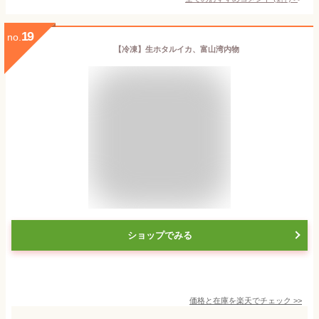
19
no.
【冷凍】生ホタルイカ、富山湾内物
ショップでみる
価格と在庫を
楽天
でチェック
>>