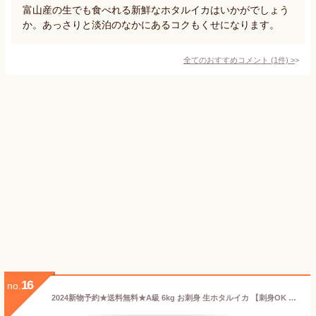
富山産の生でも食べれる新鮮なホタルイカはいかがでしょう
か。あっさりと淡泊のなかにあるコクもくせになります。
全てのおすすめコメント
(
1
件)
>
16
no.
2024新物予約★送料無料★A級 6kg お刺身 生ホタルイカ 【刺身OK アニサキス処理済】ほたるいか ホタルイカ 生 ホタルイカ刺身 ルアー ホタルイカ沖漬け 蛍烏賊 ほたるいか生 ほたるいか刺身 ほたるいかルアー ほたるいか沖漬け ホタルイカ素干し