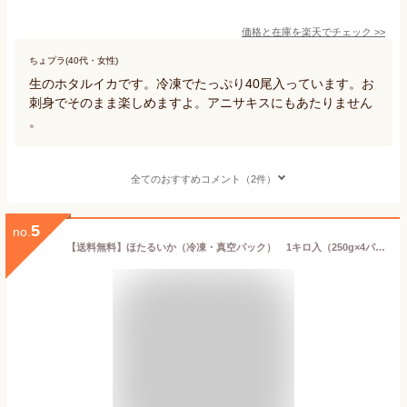
価格と在庫を
楽天
でチェック
>>
ちょプラ(40代・女性)
生のホタルイカです。冷凍でたっぷり40尾入っています。お
刺身でそのまま楽しめますよ。アニサキスにもあたりません
。
全てのおすすめコメント（2件）
5
no.
【送料無料】ほたるいか（冷凍・真空パック） 1キロ入（250g×4パック）【浜坂産】 便利な少量ずつが人気！ 【高品質3D凍結】2セットご注文で500g（250g×2）増量中！便利な少量ずつが人気！（ホタルイカ・蛍烏賊）