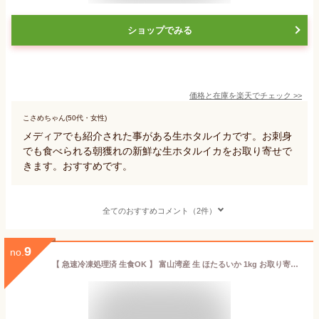
ショップでみる
価格と在庫を
楽天
でチェック
>>
こさめちゃん(50代・女性)
メディアでも紹介された事がある生ホタルイカです。お刺身
でも食べられる朝獲れの新鮮な生ホタルイカをお取り寄せで
きます。おすすめです。
全てのおすすめコメント（2件）
9
no.
【 急速冷凍処理済 生食OK 】 富山湾産 生 ほたるいか 1kg お取り寄せグルメ 父の日 プレゼント 送料無料 朝獲れ 冷凍 春 旬 お取り寄せ グルメ ギフト 食べ物 富山 【 250g×4 】