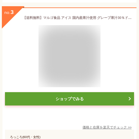
3
no.
【送料無料】マルゴ食品 アイス 国内産果汁使用 グレープ果汁30％ドリンク 8本入×16袋セット チューペット風ドリンク おやつ 子供 食品 チューチュー シャーベット ポッキンアイス 棒ジュース【のし・包装不可】
ショップでみる
価格と在庫を
楽天
でチェック
>>
ろっころ(60代・女性)