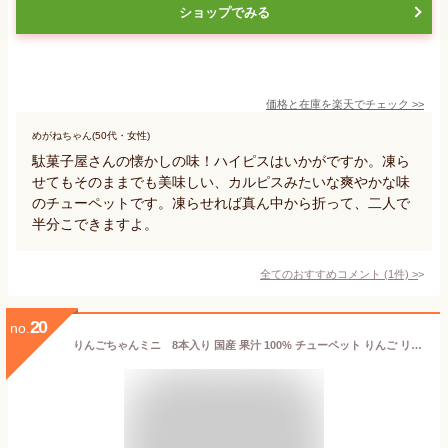
ショップでみる
価格と在庫を
楽天
でチェック
>>
めがねちゃん(50代・女性)
駄菓子屋さんの懐かしの味！ハイピスはいかがですか。凍ら
せてもそのままでも美味しい、カルピスみたいな爽やかな味
のチューペットです。凍らせれば真ん中から折って、二人で
半分こできますよ。
全てのおすすめコメント
(
1
件)
>
20
no.
りんごちゃんミニ 8本入り 国産 果汁 100% チューペット りんご リンゴ 林檎 アイス おやつ 岡山 特産品 お土産 無添加 ジュース 濃縮 還元 チューチューアイス