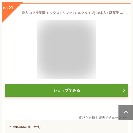
21
no.
袋入 コアラ学園 ミックスドリンク (ミルクタイプ) 10本入 { 駄菓子 お菓子 アイスキャンディ アイス チューペット チューチュー ポッキン メン子ちゃん ポッキンアイス 棒ジュース 棒アイス }{ 子供会 景品 お祭り 縁日 おかし アイス }[23D21]
ショップでみる
価格と在庫を
楽天
でチェック
>>
KUMIKAN(40代・女性)