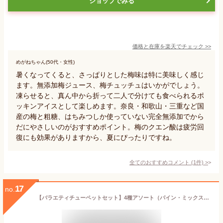
ショップでみる
価格と在庫を
楽天
でチェック
>>
めがねちゃん(50代・女性)
暑くなってくると、さっぱりとした梅味は特に美味しく感じ
ます。無添加梅ジュース、梅チュッチュはいかがでしょう。
凍らせると、真ん中から折って二人で分けても食べられるポ
ッキンアイスとして楽しめます。奈良・和歌山・三重など国
産の梅と粗糖、はちみつしか使っていない完全無添加でから
だにやさしいのがおすすめポイント。梅のクエン酸は疲労回
復にも効果がありますから、夏にぴったりですね。
全てのおすすめコメント
(
1
件)
>
17
no.
【バラエティチューペットセット】4種アソート（パイン・ミックス・クリームソーダ＆ホワイト・かき氷）合計32本 ポッキンアイス 夏のおやつ イベント 差し入れに