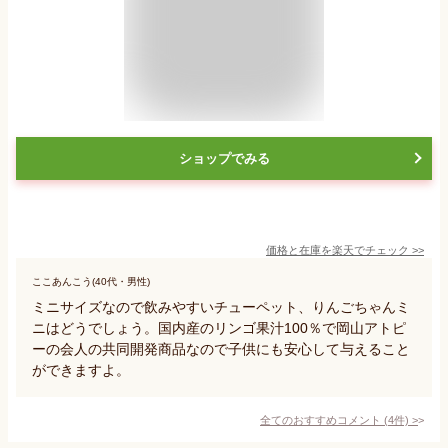
ショップでみる
価格と在庫を
楽天
でチェック
>>
ここあんこう(40代・男性)
ミニサイズなので飲みやすいチューペット、りんごちゃんミ
ニはどうでしょう。国内産のリンゴ果汁100％で岡山アトピ
ーの会人の共同開発商品なので子供にも安心して与えること
ができますよ。
全てのおすすめコメント
(
4
件)
>