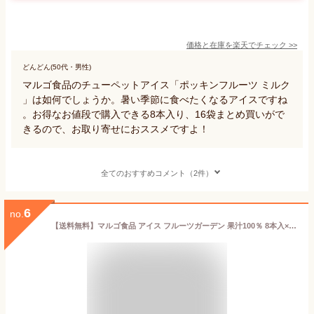
価格と在庫を
楽天
でチェック
>>
どんどん(50代・男性)
マルゴ食品のチューペットアイス「ポッキンフルーツ ミルク
」は如何でしょうか。暑い季節に食べたくなるアイスですね
。お得なお値段で購入できる8本入り、16袋まとめ買いがで
きるので、お取り寄せにおススメですよ！
全てのおすすめコメント（2件）
6
no.
【送料無料】マルゴ食品 アイス フルーツガーデン 果汁100％ 8本入×16袋セット チューペット風ドリンク おやつ 子供 食品 チューチュー シャーベット ポッキンアイス 棒ジュース【のし・包装不可】