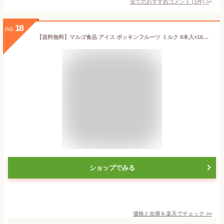
全てのおすすめコメント
(
1
件)
>
18
no.
【送料無料】マルゴ食品 アイス ポッキンフルーツ ミルク 8本入×16袋セット チューペット風ドリンク おやつ 子供 食品 チューチュー シャーベット ポッキンアイス 棒ジュース【のし・包装不可】
ショップでみる
価格と在庫を
楽天
でチェック
>>