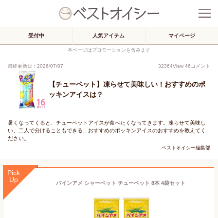
受付中
人気アイテム
マイページ
本ページはプロモーションを含みます
最終更新日：2026/07/07
32364
View
46
コメント
【チューペット】凍らせて美味しい！おすすめのポ
ッキンアイスは？
暑くなってくると、チューペットアイスが食べたくなってきます。凍らせて美味し
い、二人で分けることもできる、おすすめのポッキンアイスのおすすめを教えてく
ださい。
ベストオイシー編集部
Pick
Up
パインアメ シャーベット チューペット 8本 4袋セット