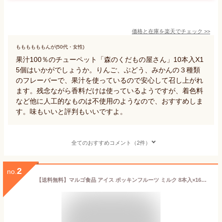
価格と在庫を
楽天
でチェック
>>
ももももももんが(50代・女性)
果汁100％のチューペット「森のくだもの屋さん」10本入X1
5個はいかがでしょうか。りんご、ぶどう、みかんの３種類
のフレーバーで、果汁を使っているので安心して召し上がれ
ます。残念ながら香料だけは使っているようですが、着色料
など他に人工的なものは不使用のようなので、おすすめしま
す。味もいいと評判もいいですよ。
全てのおすすめコメント（2件）
2
no.
【送料無料】マルゴ食品 アイス ポッキンフルーツ ミルク 8本入×16袋セット チューペット風ドリンク おやつ 子供 食品 チューチュー シャーベット ポッキンアイス 棒ジュース【のし・包装不可】