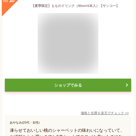
10
no.
【夏季限定】もものドリンク（90ml×5本入）【サンコー】
ショップでみる
価格と在庫を
楽天
でチェック
>>
あやなみ(20代・女性)
凍らせておいしい桃のシャーベットの味わいになっていて、