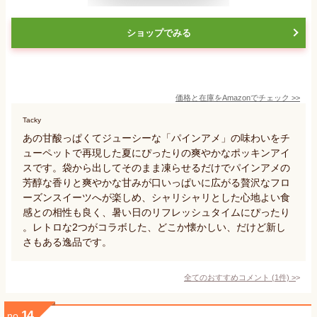
ショップでみる
価格と在庫を
Amazon
でチェック
>>
Tacky
あの甘酸っぱくてジューシーな「パインアメ」の味わいをチ
ューペットで再現した夏にぴったりの爽やかなポッキンアイ
スです。袋から出してそのまま凍らせるだけでパインアメの
芳醇な香りと爽やかな甘みが口いっぱいに広がる贅沢なフロ
ーズンスイーツへが楽しめ、シャリシャリとした心地よい食
感との相性も良く、暑い日のリフレッシュタイムにぴったり
。レトロな2つがコラボした、どこか懐かしい、だけど新し
さもある逸品です。
全てのおすすめコメント
(
1
件)
>
14
no.