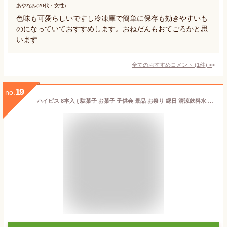
あやなみ(20代・女性)
色味も可愛らしいですし冷凍庫で簡単に保存も効きやすいも
のになっていておすすめします。おねだんもおてごろかと思
います
全てのおすすめコメント
(
1
件)
>
19
no.
ハイピス 8本入 { 駄菓子 お菓子 子供会 景品 お祭り 縁日 清涼飲料水 チューチュー ポッキン ポッキンアイス 棒ジュース 棒アイス }{ おやつ アイス }