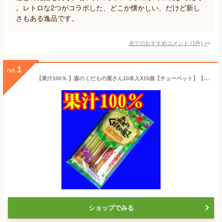
。レトロな2つがコラボした、どこか懐かしい、だけど新し
さもある逸品です。
全てのおすすめコメント
(
1
件)
>
1
no.
【果汁100％ 】森のくだもの屋さん10本入X15個【チューペット】【山口県】【下関市彦島】【農水フーヅ】
ショップでみる