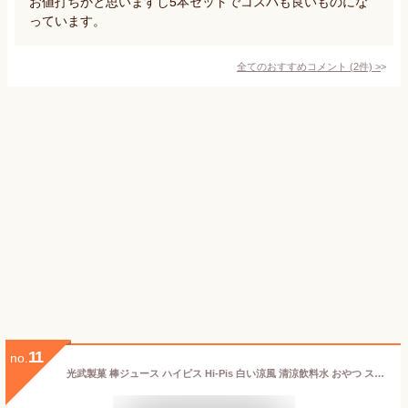
お値打ちかと思いますし5本セットでコスパも良いものにな
っています。
全てのおすすめコメント
(
2
件)
>
11
no.
光武製菓 棒ジュース ハイピス Hi-Pis 白い涼風 清涼飲料水 おやつ スポーツ アウトドア アイス 冷凍 8本入×4袋＝32本 (4袋, ハイピス)