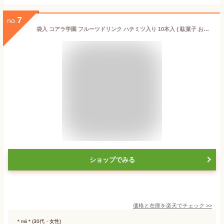
7
no.
袋入 コアラ学園 フルーツドリンク ハチミツ入り 10本入 { 駄菓子 お菓子 アイスキャンディ アイス チューペット チューチュー ポッキン メン子ちゃん ポッキンアイス 棒ジュース 棒アイス }{ 子供会 景品 お祭り 縁日 おかし アイス }[23D21]
ショップでみる
価格と在庫を
楽天
でチェック
>>
＊mii＊(30代・女性)