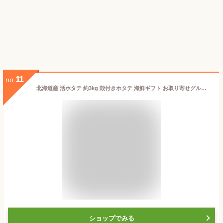
11
no.
北海道産 活ホタテ 約3kg 殻付きホタテ 海鮮ギフト お取り寄せグルメ 貝柱 帆立
ショップでみる