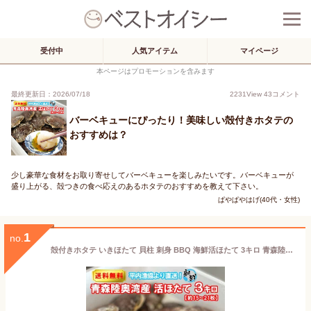
受付中
人気アイテム
マイページ
本ページはプロモーションを含みます
最終更新日：2026/07/18
2231
View
43
コメント
バーベキューにぴったり！美味しい殻付きホタテの
おすすめは？
少し豪華な食材をお取り寄せしてバーベキューを楽しみたいです。バーベキューが
盛り上がる、殻つきの食べ応えのあるホタテのおすすめを教えて下さい。
ぱやぱやはげ(40代・女性)
1
no.
殻付きホタテ いきほたて 貝柱 刺身 BBQ 海鮮活ほたて 3キロ 青森陸奥湾 平内産 平内漁協の生けすから直送 送料無料 | 青森 お土産 ホタテ 殻付き お取り寄せグルメ 活貝 お取り寄せ ギフト グルメ 活ホタテ 贈り物 ほたて ホタテ貝 贈答用 ご当地 海鮮 バーベキュー 帆立