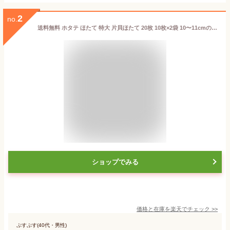
2
no.
送料無料 ホタテ ほたて 特大 片貝ほたて 20枚 10枚×2袋 10〜11cmの特大サイズ！北海道産のほたて貝 殻付きほたて 帆立 貝 バター焼き 浜焼き バーベキュー BBQ 業務用 築地市場 豊洲市場 おせち 単品おせち ギフト
ショップでみる
価格と在庫を
楽天
でチェック
>>
ぷすぷす(40代・男性)