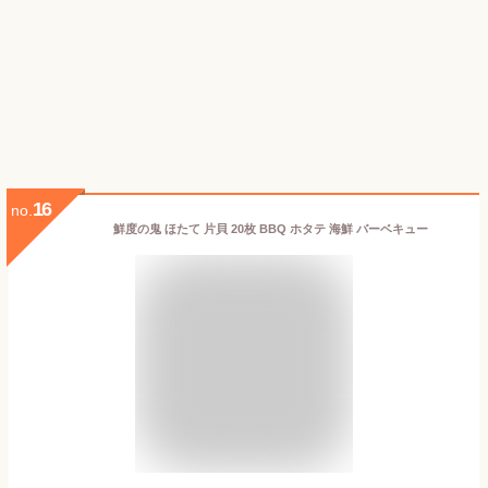
16
no.
鮮度の鬼 ほたて 片貝 20枚 BBQ ホタテ 海鮮 バーベキュー