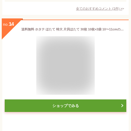
全てのおすすめコメント
(
1
件)
>
14
no.
送料無料 ホタテ ほたて 特大 片貝ほたて 30枚 10枚×3袋 10〜11cmの特大サイズ！北海道産のほたて貝 殻付きほたて 帆立 貝 バター焼き 浜焼き バーベキュー BBQ 業務用 築地市場 豊洲市場 ギフト
ショップでみる