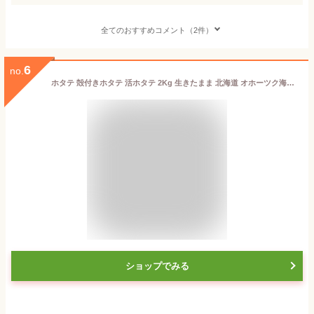
全てのおすすめコメント（2件）
6
no.
ホタテ 殻付きホタテ 活ホタテ 2Kg 生きたまま 北海道 オホーツク海産 ホタテ 帆立 殻付き バーベキュー 剥きヘラ付 冷蔵便 海鮮 ホタテ殻付き ホタテ刺身 紋別 海産物 生ホタテ 産地直送 ギフト ホタテ紋別 紋別ホタテ
ショップでみる