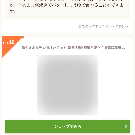
か。そのまま網焼きでバターしょうゆで食べることができま
す。
全てのおすすめコメント
(
1
件)
>
19
no.
殻付きホタテ いきほたて 貝柱 刺身 BBQ 海鮮活ほたて 青森陸奥湾 平内産 5キロ 平内漁協の生けすから直送 送料無料 | 青森 お土産 ホタテ 殻付き 食べ物 ギフト 青森県産 お取り寄せグルメ 取り寄せ ホタテ貝 グルメ 食品 贈り物 青森土産 ご当地グルメ 贈答用 帆立 贈答品
ショップでみる