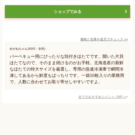
ショップでみる
価格と在庫を
楽天
でチェック
>>
めがねちゃん(50代・女性)
バーベキュー用にぴったりな殻付きほたてです。開いた片貝
ほたてなので、そのまま焼けるのがお手軽。北海道産の新鮮
なほたての特大サイズを厳選し、専用の急速冷凍庫で瞬間冷
凍してあるから鮮度もばっちりです。一袋10枚入りの業務用
で、人数に合わせてお取り寄せしやすいですよ。
全てのおすすめコメント
(
3
件)
>