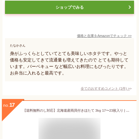
ショップでみる
価格と在庫を
Amazon
でチェック
>>
たなかさん
身がふっくらとしていてとても美味しいホタテです。やっと
価格も安定してきて流通量も増えてきたので とても期待して
います。バーベキュー など幅広いお料理にもぴったりです。
お弁当に入れると最高です。
全てのおすすめコメント
(
1
件)
>
17
no.
【送料無料のし対応】北海道産両貝付きほたて 3kg 17〜23枚入り | ホタテ 貝付きホタテ 殻付きホタテ 国産 冷凍 帆立 殻付き 贈答 ギフト お取り寄せ 食品 魚介 海鮮 グルメ BBQ キャンプ 新鮮 解凍 大容量 お刺身 業務用 お徳用 北海道産 バター焼き 海産物 熨斗