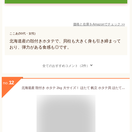
価格と在庫を
Amazon
でチェック
>>
ここあ(50代・女性)
北海道産の殻付きホタテで、貝柱も大きく身も引き締まって
おり、弾力がある食感も◎です。
全てのおすすめコメント（2件）
12
no.
北海道産 殻付き ホタテ 2kg 大サイズ！ ほたて 帆立 ホタテ貝 ほたて貝 帆立貝 殻付きほたて 殻付き帆立 バター焼き 浜焼き バーベキュー BBQ 野付産 北海道グルメ 送料無料 母の日 父の日