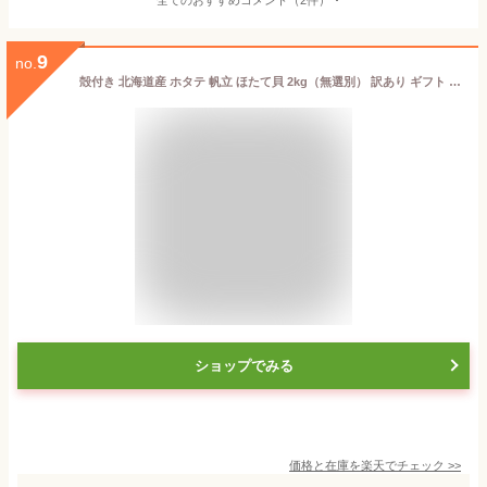
9
no.
殻付き 北海道産 ホタテ 帆立 ほたて貝 2kg（無選別） 訳あり ギフト お歳暮 お中元 北海道産 海鮮バーベキュー（BBQ）にオススメ♪ 送料無料（沖縄宛は別途送料を加算）
ショップでみる
価格と在庫を
楽天
でチェック
>>