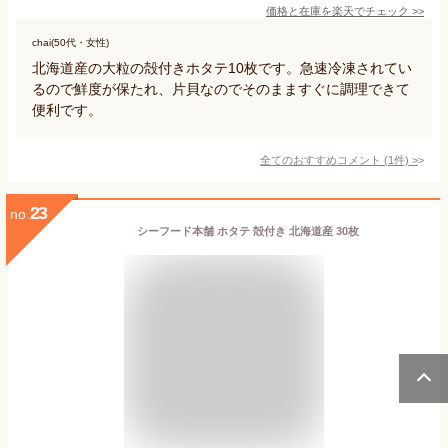
価格と在庫を
楽天
でチェック
>>
chai(50代・女性)
北海道産の大粒の殻付きホタテ10枚です。急速冷凍されてい
るので鮮度が保たれ、片貝なのでそのまますぐに調理できて
便利です。
全てのおすすめコメント
(
1
件)
>
23
no.
シーフード本舗 ホタテ 殻付き 北海道産 30枚