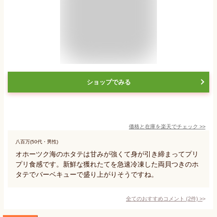
ショップでみる
価格と在庫を
楽天
でチェック
>>
八百万(50代・男性)
オホーツク海のホタテは甘みが強くて身が引き締まってプリ
プリ食感です。新鮮な獲れたてを急速冷凍した両貝つきのホ
タテでバーベキューで盛り上がりそうですね。
全てのおすすめコメント
(
2
件)
>