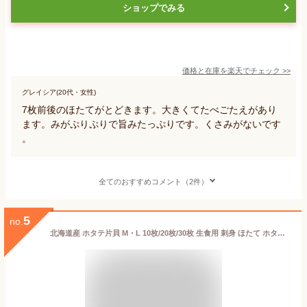
ショップでみる
価格と在庫を
楽天
でチェック
>>
グレイシア(20代・女性)
7枚前後のほたてがとどきます。大きくてたべごたえがあり
ます。みがぷりぷりで旨みたっぷりです。くさみがないです
。
全てのおすすめコメント（2件）
5
no.
北海道産 ホタテ片貝 M・L 10枚/20枚/30枚 生食用 刺身 ほたて ホタテ 帆立 殻 殻付き 片貝 海鮮 冷凍 国産 北海道 大粒 大玉 特大 肉厚 BBQ バーベキュー 食材 寿司 海鮮丼 人気 大容量 送料無料