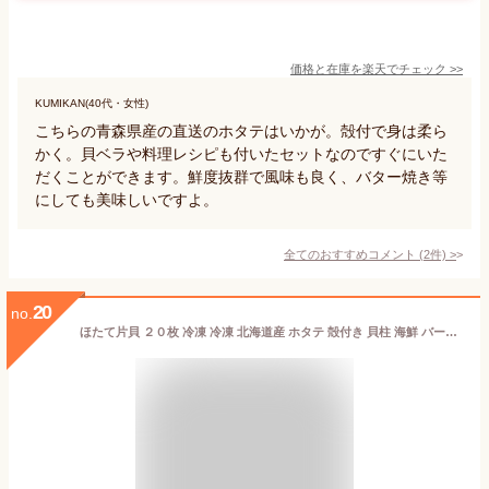
価格と在庫を
楽天
でチェック
>>
KUMIKAN(40代・女性)
こちらの青森県産の直送のホタテはいかが。殻付で身は柔ら
かく。貝ベラや料理レシピも付いたセットなのですぐにいた
だくことができます。鮮度抜群で風味も良く、バター焼き等
にしても美味しいですよ。
全てのおすすめコメント
(
2
件)
>
20
no.
ほたて片貝 ２０枚 冷凍 冷凍 北海道産 ホタテ 殻付き 貝柱 海鮮 バーベキュー BBQ