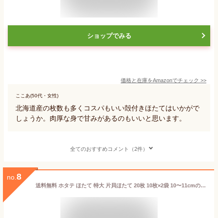
ショップでみる
価格と在庫を
Amazon
でチェック
>>
ここあ(50代・女性)
北海道産の枚数も多くコスパもいい殻付きほたてはいかがで
しょうか。肉厚な身で甘みがあるのもいいと思います。
全てのおすすめコメント（2件）
8
no.
送料無料 ホタテ ほたて 特大 片貝ほたて 20枚 10枚×2袋 10〜11cmの特大サイズ！北海道産のほたて貝 殻付きほたて 帆立 貝 バター焼き 浜焼き バーベキュー BBQ 業務用 築地市場 豊洲市場 ギフト