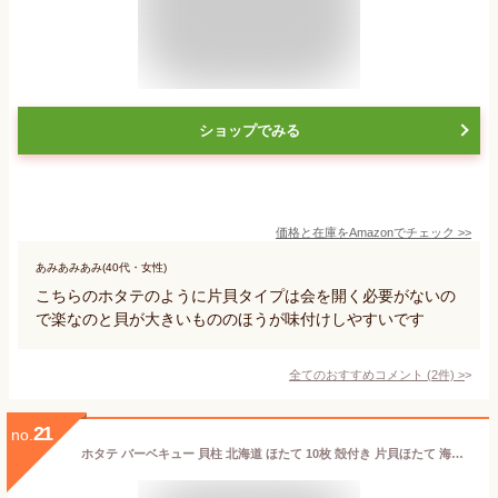
ショップでみる
価格と在庫を
Amazon
でチェック
>>
あみあみあみ(40代・女性)
こちらのホタテのように片貝タイプは会を開く必要がないの
で楽なのと貝が大きいもののほうが味付けしやすいです
全てのおすすめコメント
(
2
件)
>
21
no.
ホタテ バーベキュー 貝柱 北海道 ほたて 10枚 殻付き 片貝ほたて 海鮮 冷凍