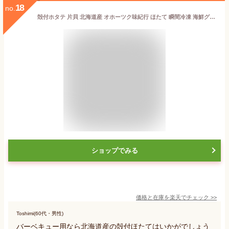
18
no.
殻付ホタテ 片貝 北海道産 オホーツク味紀行 ほたて 瞬間冷凍 海鮮グルメ お取り寄せ ギフト プレゼント 帆立 加熱用 BBQ
ショップでみる
価格と在庫を
楽天
でチェック
>>
Toshimi(60代・男性)
バーベキュー用なら北海道産の殻付ほたてはいかがでしょう