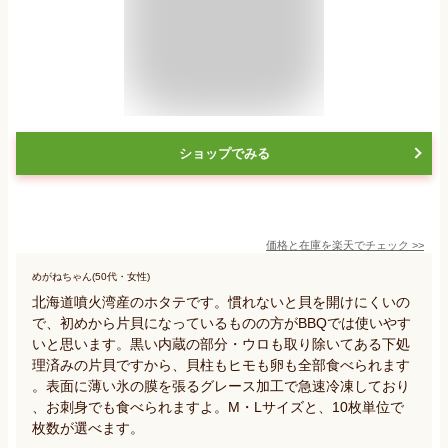
ショップでみる
価格と在庫を
楽天
でチェック
>>
めがねちゃん(50代・女性)
北海道噴火湾産のホタテです。慣れないと貝を開けにくいの
で、初めから片貝になっているものの方がBBQでは使いやす
いと思います。黒い内蔵の部分・ウロも取り除いてある下処
理済みの片貝ですから、貝柱もヒモも卵も全部食べられます
。表面に薄い氷の膜を張るグレース加工で急速冷凍しており
、お刺身でも食べられますよ。M・Lサイズと、10枚単位で
枚数が選べます。