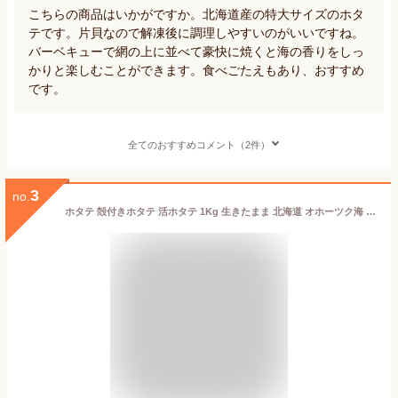
こちらの商品はいかがですか。北海道産の特大サイズのホタ
テです。片貝なので解凍後に調理しやすいのがいいですね。
バーベキューで網の上に並べて豪快に焼くと海の香りをしっ
かりと楽しむことができます。食べごたえもあり、おすすめ
です。
全てのおすすめコメント（2件）
3
no.
ホタテ 殻付きホタテ 活ホタテ 1Kg 生きたまま 北海道 オホーツク海 ホタテ 帆立 殻付き バーベキュー 剥きヘラ付 冷蔵便 海鮮BBQ 紋別ホタテ ホタテ殻付き ホタテ刺身 紋別 海産物 生きたまま 生ホタテ ホタテ紋別 BBQ