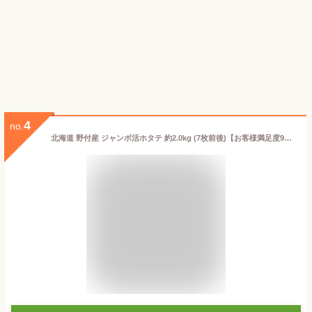
4
no.
北海道 野付産 ジャンボ活ホタテ 約2.0kg (7枚前後)【お客様満足度97%】【送料無料】未冷凍 生食OK！バーベキューにも!殻付き帆立 ほたて 貝柱 帆立 グルメ プレゼント 北海道 食品 貝 お取り寄せグルメ 海鮮 高級 BBQ お礼 プレゼント ギフト