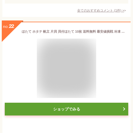
全てのおすすめコメント
(
1
件)
>
22
no.
ほたて ホタテ 帆立 片貝 貝付ほたて 10枚 送料無料 最安値挑戦 冷凍 北海 バーベキュー 殻付き バーベキュー 海鮮 BBQ バーベキューセット 送料無料 お試し ホタテ 殻付き 殻付きホタテ 殻付き帆立 ほたて セット 業務用 食品 おかず お弁当 内祝い 海鮮BBQ
ショップでみる