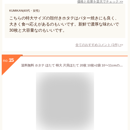
価格と在庫を
楽天
でチェック
>>
KUMIKAN(40代・女性)
こちらの特大サイズの殻付きホタテはバター焼きにも良く、
大きく食べ応えがあるのもいいです。新鮮で濃厚な味わいで
30枚と大容量なのもいいです。
全てのおすすめコメント
(
1
件)
>
15
no.
送料無料 ホタテ ほたて 特大 片貝ほたて 20枚 10枚×2袋 10〜11cmの特大サイズ！北海道産のほたて貝 殻付きほたて 帆立 貝 バター焼き 浜焼き バーベキュー BBQ 業務用 築地市場 豊洲市場 ギフト