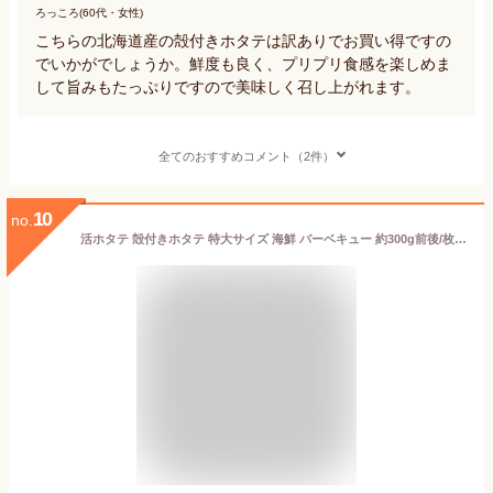
ろっころ(60代・女性)
こちらの北海道産の殻付きホタテは訳ありでお買い得ですの
でいかがでしょうか。鮮度も良く、プリプリ食感を楽しめま
して旨みもたっぷりですので美味しく召し上がれます。
全てのおすすめコメント（2件）
10
no.
活ホタテ 殻付きホタテ 特大サイズ 海鮮 バーベキュー 約300g前後/枚 計5枚(約1.5kg前後)豊洲直送 宮城 三陸産 他 BBQ 帆立【カラホ300gx5枚】 冷蔵