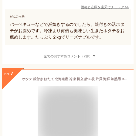
価格と在庫を
楽天
でチェック
>>
だんごっ鼻
バーベキューなどで炭焼きするのでしたら、殻付きの活ホタ
テがお薦めです。冷凍より何倍も美味しい生きたホタテをお
薦めします。たっぷり２kgでリーズナブルです。
全てのおすすめコメント（2件）
7
no.
ホタテ 殻付き ほたて 北海道産 冷凍 帆立 計30枚 片貝 海鮮 加熱用 BBQ バーベキュー バター焼き 網焼き どさんこグルメマーケット【10枚×3パック(計30枚)】