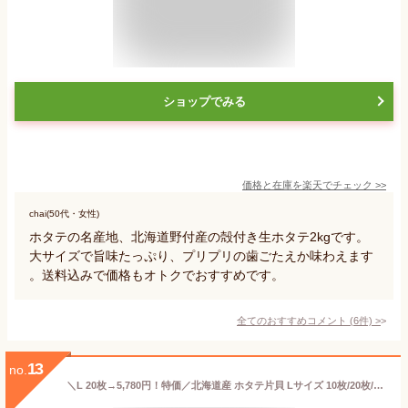
ショップでみる
価格と在庫を
楽天
でチェック
>>
chai(50代・女性)
ホタテの名産地、北海道野付産の殻付き生ホタテ2kgです。
大サイズで旨味たっぷり、プリプリの歯ごたえか味わえます
。送料込みで価格もオトクでおすすめです。
全てのおすすめコメント
(
6
件)
>
13
no.
＼L 20枚→5,780円！特価／北海道産 ホタテ片貝 Lサイズ 10枚/20枚/30枚 生食用 刺身 ほたて ホタテ 帆立 殻 殻付き 片貝 海鮮 冷凍 国産 北海道 大粒 大玉 特大 肉厚 BBQ バーベキュー 食材 寿司 海鮮丼 人気 大容量 送料無料