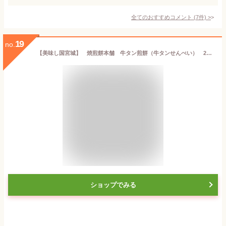
全てのおすすめコメント
(
7
件)
>
19
no.
【美味し国宮城】 焼煎餅本舗 牛タン煎餅（牛タンせんべい） 20枚入り
ショップでみる