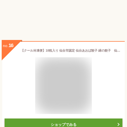
16
no.
【クール冷凍便】18粒入り 仙台市認定 仙台あおば餃子 緑の餃子 仙台お土産 焼き・蒸し・揚げ・水 おつまみ おかず おいしい パーティー 国産 ジューシー
ショップでみる