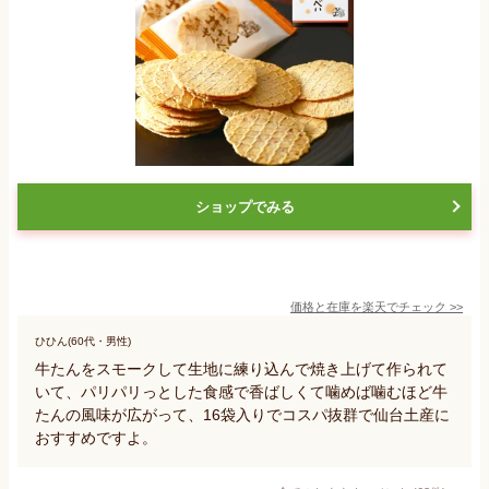
ショップでみる
価格と在庫を
楽天
でチェック
>>
ひひん(60代・男性)
牛たんをスモークして生地に練り込んで焼き上げて作られて
いて、パリパリっとした食感で香ばしくて噛めば噛むほど牛
たんの風味が広がって、16袋入りでコスパ抜群で仙台土産に
おすすめですよ。