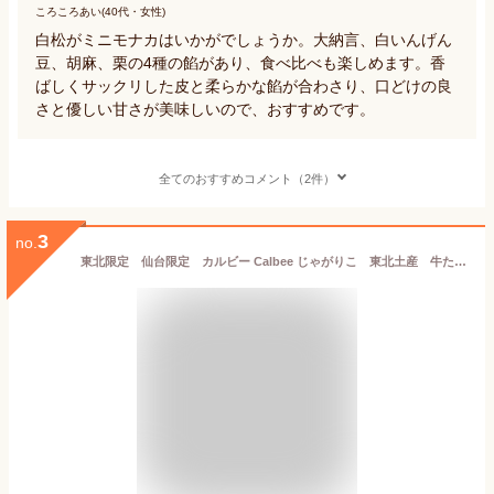
ころころあい(40代・女性)
白松がミニモナカはいかがでしょうか。大納言、白いんげん
豆、胡麻、栗の4種の餡があり、食べ比べも楽しめます。香
ばしくサックリした皮と柔らかな餡が合わさり、口どけの良
さと優しい甘さが美味しいので、おすすめです。
全てのおすすめコメント（2件）
3
no.
東北限定 仙台限定 カルビー Calbee じゃがりこ 東北土産 牛たん味 食べ出したらキリンがないんだべ 香ばしく焼き上げた、牛たんの旨み 牛たん味フレーク スナック菓子 160g (20gx8袋）牛たん 牛タン