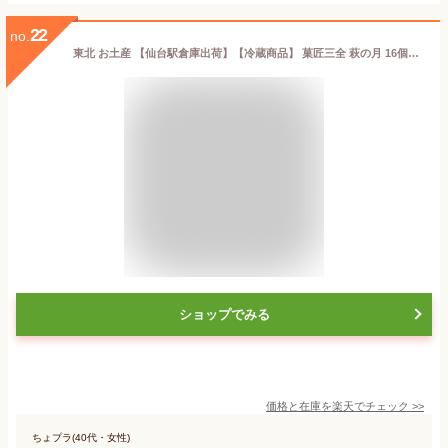
22
no.
東北 お土産 【仙台駅倉庫出荷】【冷蔵商品】 菓匠三全 萩の月 16個入 仙台 お土産 東北みやげ お菓子 スイーツ 和菓子 カステラ ワッフル まんじゅう お年賀 お中元 御中元 お歳暮 御歳暮 内祝い お取り寄せ ギフト プレゼント のし可
ショップでみる
価格と在庫を
楽天
でチェック
>>
ちょプラ(40代・女性)