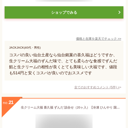
ショップでみる
価格と在庫を
楽天
でチェック
>>
JACKJACK(40代・男性)
コスパの良い仙台土産なら仙台銘菓の喜久福はどうですか、
生クリーム大福のずんだ味で、とても柔らかな食感でずんだ
餡と生クリームの相性が良くとても美味しい大福です、値段
も514円と安くコスパが良いのでおススメです
全てのおすすめコメント
(
5
件)
>
21
no.
生クリーム大福 喜久福 ずんだ 詰合せ（20ヶ入）【冷凍 ひんやり 国産 ぬたもち 枝豆 餡 スイーツ 和菓子 お菓子 お礼 お返し ご挨拶 ギフト 詰め合わせ プレゼント 贈答 個包装 仙台 お土産 宮城 老舗 内祝い 出産祝い 】