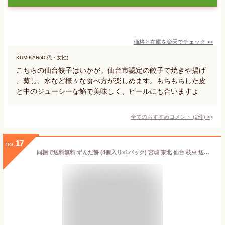
価格と在庫を
楽天
でチェック
>>
KUMIKAN(40代・女性)
こちらの仙台餃子はいかが。仙台市認定の餃子で焼きや揚げ
、蒸し、水など様々な食べ方が楽しめます。もちもちした皮
と中のジューシーな餡で美味しく、ビールにも合いますよ
全てのおすすめコメント
(
2
件)
>
17
no.
同梱で送料無料 ずんだ餅 (4個入り×1パック) 宮城 東北 仙台 枝豆 送料無料 もち お正月 搗き入れ 父の日 母の日 敬老の日 名産品 ギフト お歳暮 お中元