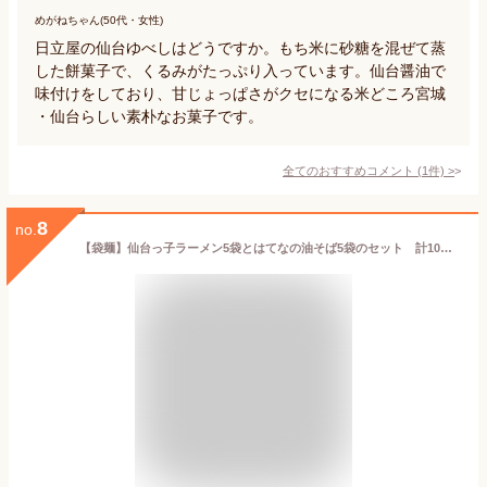
めがねちゃん(50代・女性)
日立屋の仙台ゆべしはどうですか。もち米に砂糖を混ぜて蒸
した餅菓子で、くるみがたっぷり入っています。仙台醤油で
味付けをしており、甘じょっぱさがクセになる米どころ宮城
・仙台らしい素朴なお菓子です。
全てのおすすめコメント
(
1
件)
>
8
no.
【袋麺】仙台っ子ラーメン5袋とはてなの油そば5袋のセット 計10食分