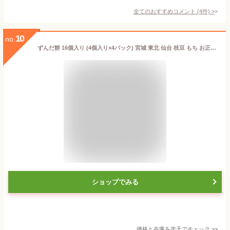
全てのおすすめコメント
(
4
件)
>
10
no.
ずんだ餅 16個入り (4個入り×4パック) 宮城 東北 仙台 枝豆 もち お正月 搗き入れ 父の日 手作り
ショップでみる
価格と在庫を
楽天
でチェック
>>