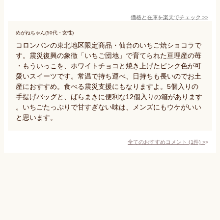
価格と在庫を
楽天
でチェック
>>
めがねちゃん(50代・女性)
コロンバンの東北地区限定商品・仙台のいちご焼ショコラで
す。震災復興の象徴「いちご団地」で育てられた亘理産の苺
・もういっこを、ホワイトチョコと焼き上げたピンク色が可
愛いスイーツです。常温で持ち運べ、日持ちも長いのでお土
産におすすめ。食べる震災支援にもなりますよ。5個入りの
手提げバッグと、ばらまきに便利な12個入りの箱があります
。いちごたっぷりで甘すぎない味は、メンズにもウケがいい
と思います。
全てのおすすめコメント
(
1
件)
>