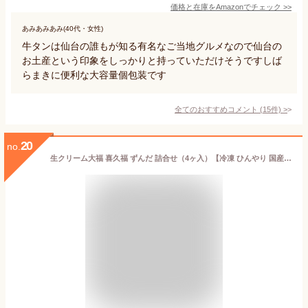
価格と在庫を
Amazon
でチェック
>>
あみあみあみ(40代・女性)
牛タンは仙台の誰もが知る有名なご当地グルメなので仙台の
お土産という印象をしっかりと持っていただけそうですしば
らまきに便利な大容量個包装です
全てのおすすめコメント
(
15
件)
>
20
no.
生クリーム大福 喜久福 ずんだ 詰合せ（4ヶ入）【冷凍 ひんやり 国産 ぬたもち 枝豆 スイーツ 和菓子 お礼 お返し ご挨拶 詰め合わせ プレゼント 贈答 個包装 仙台 お土産 老舗 出産祝い プチギフト 】