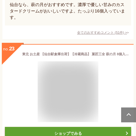
仙台なら、萩の月がおすすめです。濃厚で優しい甘みのカス
タードクリームがおいしいですよ。たっぷり16個入っていま
す。
全てのおすすめコメント
(
51
件)
>
23
no.
東北 お土産 【仙台駅倉庫出荷】【冷蔵商品】 菓匠三全 萩の月 8個入 仙台 お土産 東北 土産 東北みやげ お菓子 スイーツ 和菓子 カステラ ワッフル まんじゅう お年賀 お中元 御中元 お歳暮 御歳暮 内祝い お取り寄せ ギフト プレゼント のし可
ショップでみる