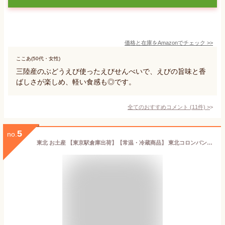
価格と在庫を
Amazon
でチェック
>>
ここあ(50代・女性)
三陸産のぶどうえび使ったえびせんべいで、えびの旨味と香
ばしさが楽しめ、軽い食感も◎です。
全てのおすすめコメント
(
11
件)
>
5
no.
東北 お土産 【東京駅倉庫出荷】【常温・冷蔵商品】 東北コロンバン 仙台のいちご焼きショコラ 12個入 おみやげ お菓子 スイーツ 焼菓子 洋菓子 チョコレート お年賀 お中元 お歳暮 内祝い いちご菓子 お取り寄せ ギフト プレゼント のし可 御歳暮