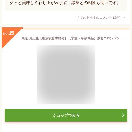
クっと美味しく召し上がれます。緑茶との相性も良いです。
全てのおすすめコメント
(
2
件)
>
15
no.
東京 お土産【東京駅倉庫出荷】【常温・冷蔵商品】東北コロンバン仙台のいちご焼きショコラ 5個入おみやげ 東京土産 東京みやげ お菓子 スイーツ お年賀 お中元 お歳暮 お取り寄せ ギフト プレゼント のし不可 御中元
ショップでみる