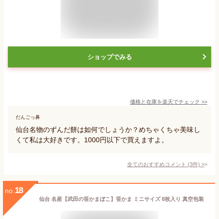
ショップでみる
価格と在庫を
楽天
でチェック
>>
だんごっ鼻
仙台名物のずんだ餅は如何でしょうか？めちゃくちゃ美味し
くて私は大好きです。1000円以下で買えますよ。
全てのおすすめコメント
(
3
件)
>
18
no.
仙台 名産【武田の笹かまぼこ】笹かま ミニサイズ 8枚入り 真空包装