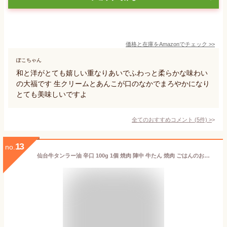
価格と在庫を
Amazon
でチェック
>>
ぽこちゃん
和と洋がとても嬉しい重なりあいでふわっと柔らかな味わい
の大福です 生クリームとあんこが口のなかでまろやかになり
とても美味しいですよ
全てのおすすめコメント
(
5
件)
>
13
no.
仙台牛タンラー油 辛口 100g 1個 焼肉 陣中 牛たん 焼肉 ごはんのおとも 自宅用 仙台 お土産 宮城 テレビで紹介 お取り寄せ 食べるラー油