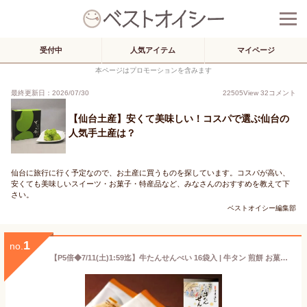
受付中
人気アイテム
マイページ
本ページはプロモーションを含みます
最終更新日：2026/07/30
22505
View
32
コメント
【仙台土産】安くて美味しい！コスパで選ぶ仙台の
人気手土産は？
仙台に旅行に行く予定なので、お土産に買うものを探しています。コスパが高い、
安くても美味しいスイーツ・お菓子・特産品など、みなさんのおすすめを教えて下
さい。
ベストオイシー編集部
1
no.
【P5倍◆7/11(土)1:59迄】牛たんせんべい 16袋入 | 牛タン 煎餅 お菓子 おやつ おつまみ 肉ギフト お肉 牛肉 誕生日プレゼント 贈り物 贈答用 お取り寄せグルメ お土産 食品 食べ物 内祝い お中元 御中元 夏ギフト 暑中見舞い 残暑見舞い 仙台 宮城 F-2