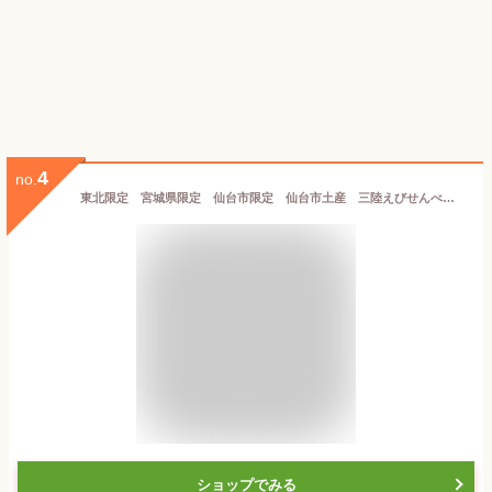
4
no.
東北限定 宮城県限定 仙台市限定 仙台市土産 三陸えびせんべい 海老 SANRIKU SENBEI 三陸産の塩 三陸産ぶどうえび使用 焼菓子 27個 海老煎餅 えびせんべい 海老せんべい
ショップでみる