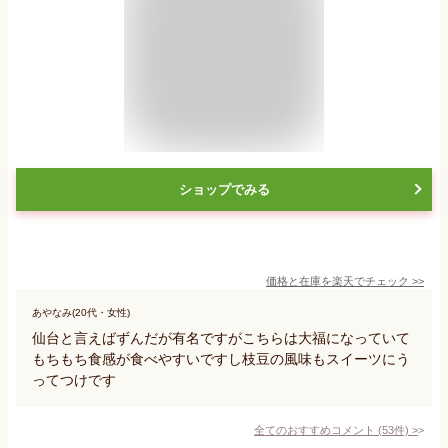
ショップでみる
価格と在庫を
楽天
でチェック
>>
あやなみ(20代・女性)
仙台と言えばずんだが有名ですがこちらは大福になっていて
もちもち食感が食べやすいですし枝豆の風味もスイーツにう
ってつけです
全てのおすすめコメント
(
53
件)
>