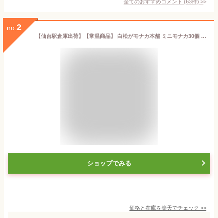
全てのおすすめコメント
(
63
件)
>
2
no.
【仙台駅倉庫出荷】【常温商品】 白松がモナカ本舗 ミニモナカ30個 東北 お土産 みやげ 東北みやげ お菓子 スイーツ グルメ お中元 お取り寄せ ギフト プレゼント のし可 御歳暮 内祝い
ショップでみる
価格と在庫を
楽天
でチェック
>>