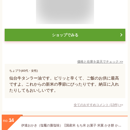
ショップでみる
価格と在庫を
楽天
でチェック
>>
ちょプラ(40代・女性)
仙台牛タンラー油です。ピリッと辛くて、ご飯のお供に最高
ですよ。これからの新米の季節にぴったりです。納豆に入れ
たりしてもおいしいです。
全てのおすすめコメント
(
13
件)
>
14
no.
伊達おかき（塩竈の藻塩味）【国産米 もち米 お菓子 米菓 かき餅 かきもち お礼 お返し ご挨拶 詰め合わせ 詰合わせ プレゼント 贈答 贈り物 お土産 お取り寄せ 仙台 手土産 プチギフト 退職 新生活 ご挨拶 】