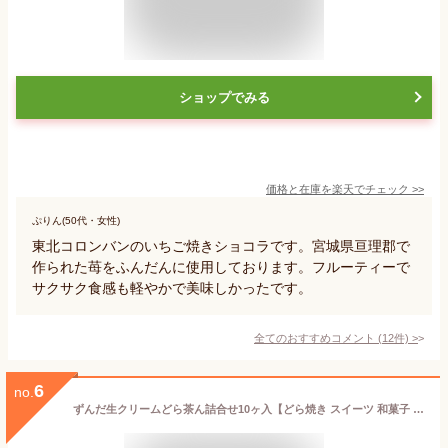
ショップでみる
価格と在庫を
楽天
でチェック
>>
ぷりん(50代・女性)
東北コロンバンのいちご焼きショコラです。宮城県亘理郡で
作られた苺をふんだんに使用しております。フルーティーで
サクサク食感も軽やかで美味しかったです。
全てのおすすめコメント
(
12
件)
>
6
no.
ずんだ生クリームどら茶ん詰合せ10ヶ入【どら焼き スイーツ 和菓子 お菓子 お返し ご挨拶 詰め合わせ プレゼント 贈答 個包装 仙台 お土産 宮城 老舗 内祝い 出産祝い プチギフト ギフト セット 中元 御中元 夏ギフト】