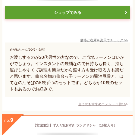
ショップでみる
価格と在庫を
楽天
でチェック
>>
めがねちゃん(50代・女性)
お渡しするのが20代男性の方なので、ご当地ラーメンはいか
がでしょう。インスタントの袋麺なので日持ちも長く、持ち
運びしやすくて調理も簡単だから渡す方も受け取る方も楽だ
と思います。仙台名物の仙台っ子ラーメンの醤油豚骨と、は
てなの油そばの5袋ずつのセットです。どちらか10袋のセッ
トもあるのでお好みで。
全てのおすすめコメント
(
1
件)
>
9
no.
【宮城限定】ずんだ&あずき ラングドシャ （15枚入り）