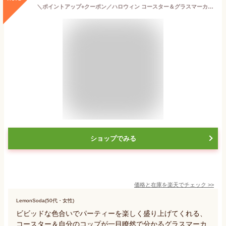
＼ポイントアップ+クーポン／ハロウィン コースター＆グラスマーカーセット3種類 パターン 送料無料 シール WEB限定 ペタペタ貼ってはがせる飾り 子供 お菓子 衣装 コスプレパーティー 仮装 小物 メール便 コスパ 菊池襖紙工場直販
ショップでみる
価格と在庫を
楽天
でチェック
>>
LemonSoda(50代・女性)
ビビッドな色合いでパーティーを楽しく盛り上げてくれる、
コースター＆自分のコップが一目瞭然で分かるグラスマーカ