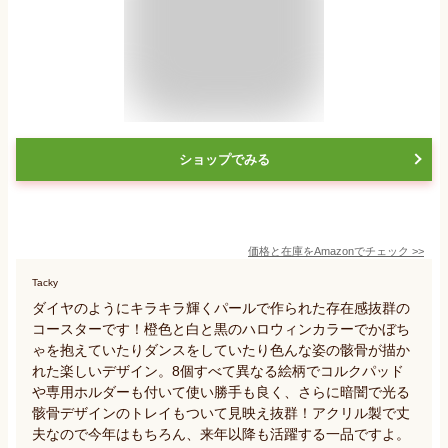
ショップでみる
価格と在庫を
Amazon
でチェック
>>
Tacky
ダイヤのようにキラキラ輝くパールで作られた存在感抜群の
コースターです！橙色と白と黒のハロウィンカラーでかぼち
ゃを抱えていたりダンスをしていたり色んな姿の骸骨が描か
れた楽しいデザイン。8個すべて異なる絵柄でコルクパッド
や専用ホルダーも付いて使い勝手も良く、さらに暗闇で光る
骸骨デザインのトレイもついて見映え抜群！アクリル製で丈
夫なので今年はもちろん、来年以降も活躍する一品ですよ。