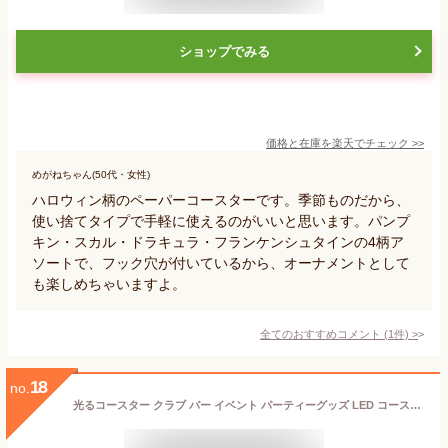
ショップでみる
価格と在庫を
楽天
でチェック
>>
めがねちゃん(50代・女性)
ハロウィン柄のペーパーコースターです。季節ものだから、
使い捨てタイプで手軽に使えるのがいいと思います。パンプ
キン・スカル・ドラキュラ・フランケンシュタインの4柄ア
ソートで、フック穴が付いているから、オーナメントとして
も楽しめちゃいますよ。
全てのおすすめコメント
(
1
件)
>
18
no.
光るコースター クラブ バー イベント パーティーグッズ LED コースター コースター 丸型 全2色 フラッシュモブ 発光 照明 輝く ハーバリウム用 ライト スタンド 照明 ライトアップ 円形 LED台座 おしゃれ 結婚式 披露宴 花材 ボトル シャンパン 単4電池仕様 送料無料