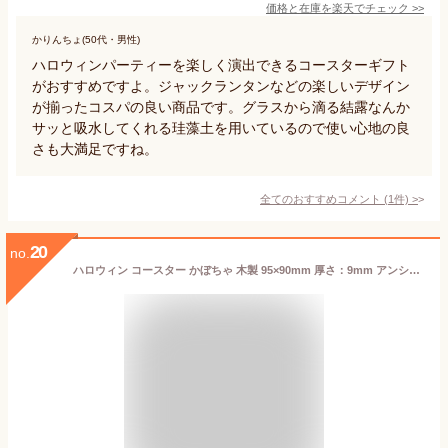
価格と在庫を
楽天
でチェック
>>
かりんちょ(50代・男性)
ハロウィンパーティーを楽しく演出できるコースターギフト
がおすすめですよ。ジャックランタンなどの楽しいデザイン
が揃ったコスパの良い商品です。グラスから滴る結露なんか
サッと吸水してくれる珪藻土を用いているので使い心地の良
さも大満足ですね。
全てのおすすめコメント
(
1
件)
>
20
no.
ハロウィン コースター かぼちゃ 木製 95×90mm 厚さ：9mm アンシャンテラボ / オリジナル商品 名入れ グッズ 雑貨 飾り ディスプレイ パーティー 装飾 オーナメント デコレーション ジャックオランタン 桐焼 ウッド グランジ ビンテージ DIY【ゆうパケット対応】