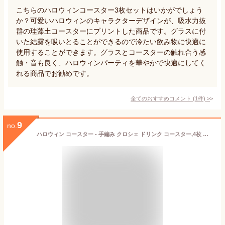
こちらのハロウィンコースター3枚セットはいかがでしょう
か？可愛いハロウィンのキャラクターデザインが、吸水力抜
群の珪藻土コースターにプリントした商品です。グラスに付
いた結露を吸いとることができるので冷たい飲み物に快適に
使用することができます。グラスとコースターの触れ合う感
触・音も良く、ハロウィンパーティを華やかで快適にしてく
れる商品でお勧めです。
全てのおすすめコメント
(
1
件)
>
9
no.
ハロウィン コースター - 手編み クロシェ ドリンク コースター,4枚 パッド 吸水 非すべり マット パーティー フェスティバル テーブル デスク 装飾 収納 旅行 ギャザリング用