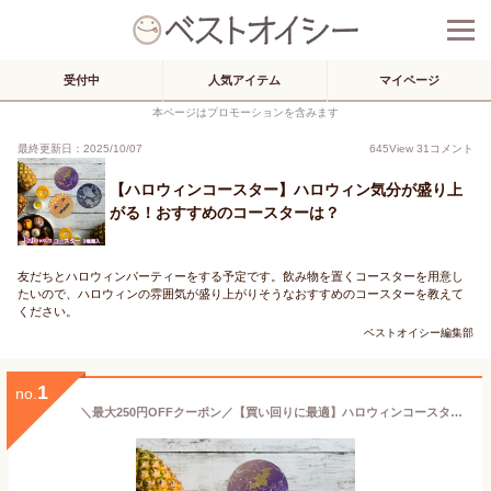
受付中
人気アイテム
マイページ
本ページはプロモーションを含みます
最終更新日：2025/10/07
645
View
31
コメント
【ハロウィンコースター】ハロウィン気分が盛り上
がる！おすすめのコースターは？
友だちとハロウィンパーティーをする予定です。飲み物を置くコースターを用意し
たいので、ハロウィンの雰囲気が盛り上がりそうなおすすめのコースターを教えて
ください。
ベストオイシー編集部
1
no.
＼最大250円OFFクーポン／【買い回りに最適】ハロウィンコースター おしゃれ かわいい 送料無料 WEB限定 メール便 おばけこうもり 菊池襖紙工場直販