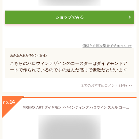
ショップでみる
価格と在庫を
楽天
でチェック
>>
あみあみあみ(40代・女性)
こちらのハロウィンデザインのコースターはダイヤモンドア
ートで作られているので手の込んだ感じで素敵だと思います
全てのおすすめコメント
(
1
件)
>
14
no.
MRHMX ART ダイヤモンドペインティング ハロウィン スカル コースター キット 暗闇で光る、8ピース ハロウィン スケルトン スカル ボディ ダイヤモンド コースター 大人&子供用 ホルダー付き、初心者向けアートクラフト用品