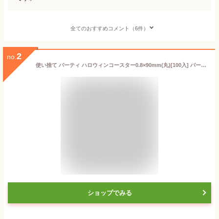
全てのおすすめコメント（6件）
2
no.
使い捨て パーティ ハロウィンコースター0.8×90mm(丸)[100入] パーティー イベント 秋イベント ランチ ディナー お食事 おもてなし 業務用 オシャレ かわいい Halloween party かぼちゃ ギフト 包装 お菓子 手作り
ショップでみる