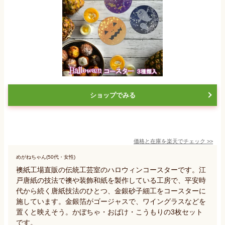
ショップでみる
価格と在庫を
楽天
でチェック
>>
めがねちゃん(50代・女性)
襖紙工場直販の伝統工芸室のハロウィンコースターです。江
戸唐紙の技法で襖や装飾和紙を製作している工房で、平安時
代から続く唐紙技法のひとつ、金銀砂子細工をコースターに
施しています。金銀箔がゴージャスで、ワイングラスなどを
置くと映えそう。かぼちゃ・おばけ・こうもりの3枚セット
です。