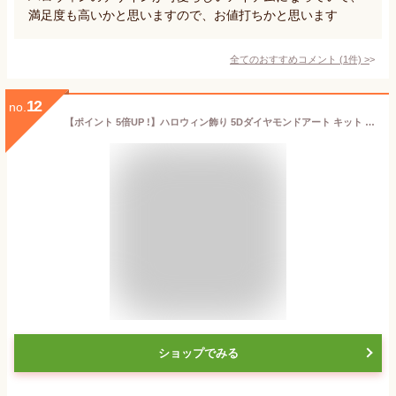
満足度も高いかと思いますので、お値打ちかと思います
全てのおすすめコメント
(
1
件)
>
12
no.
【ポイント 5倍UP !】ハロウィン飾り 5Dダイヤモンドアート キット 8個セット DIY コースター 猫 かぼちゃん コウモリ カラフラ 塗装キット DIY ラインストーン キラキラビーズ ホルダー付き アクリル 滑り止めコースター 装飾用 プレゼント
ショップでみる